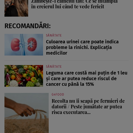
Zâmbește-i câinelui tău! Ce se întâmplă
în creierul lui când te vede fericit
RECOMANDĂRI:
SĂNĂTATE
Culoarea urinei care poate indica
probleme la rinichi. Explicația
medicilor
SĂNĂTATE
Leguma care costă mai puțin de 1 leu
și care ar putea reduce riscul de
cancer cu până la 15%
G4FOOD
Recolta nu îi scapă pe fermieri de
datorii / Peste jumătate ar putea
risca executarea...