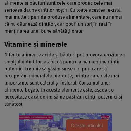
alimente şi băuturi sunt cele care produc cele mai
serioase daune dinţilor noştri. Cu toate acestea, există
mai multe tipuri de produse alimentare, care nu numai
că nu dăunează dinţilor, dar pot fi un sprijin real în
menţinerea unei bune sănătăţi orale.
Vitamine şi minerale
Diferite alimente acide şi băuturi pot provoca eroziunea
smalţului dinţilor, astfel că pentru a ne menţine dinţii
puternici trebuie să găsim surse noi prin care să
recuperăm mineralele pierdute, printre care cele mai
importante sunt calciul şi fosforul. Consumul unor
alimente bogate în aceste elemente este, aşadar, o
necesitate dacă dorim să ne păstrăm dinţii puternici şi
sănătoşi.
Citește articolul