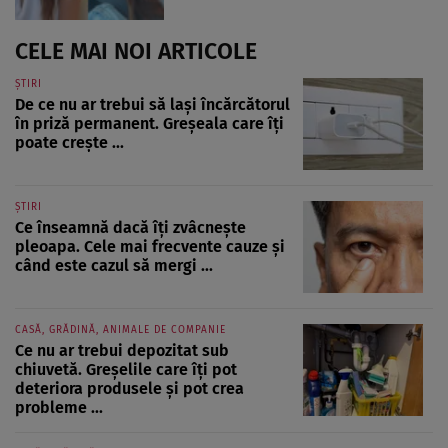
CELE MAI NOI ARTICOLE
ȘTIRI
De ce nu ar trebui să lași încărcătorul
în priză permanent. Greșeala care îți
poate crește ...
ȘTIRI
Ce înseamnă dacă îți zvâcnește
pleoapa. Cele mai frecvente cauze și
când este cazul să mergi ...
CASĂ, GRĂDINĂ, ANIMALE DE COMPANIE
Ce nu ar trebui depozitat sub
chiuvetă. Greșelile care îți pot
deteriora produsele și pot crea
probleme ...