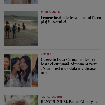
STIRILEKANALD
Femeie lovită de trăsnet când făcea
plajă: „Soțul ei...
KFETELE
Ce crede Deea Cataramă despre
fosta ei cumnată, Simona Maxer:
„N-am fost niciodată invidioase
una...
RAZI CU LACRIMI
BANCUL ZILEI. Badea Gheorghe: