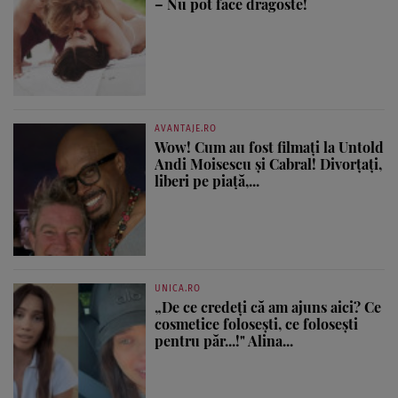
– Nu pot face dragoste!
AVANTAJE.RO
Wow! Cum au fost filmați la Untold
Andi Moisescu și Cabral! Divorțați,
liberi pe piață,...
UNICA.RO
„De ce credeți că am ajuns aici? Ce
cosmetice folosești, ce folosești
pentru păr...!" Alina...