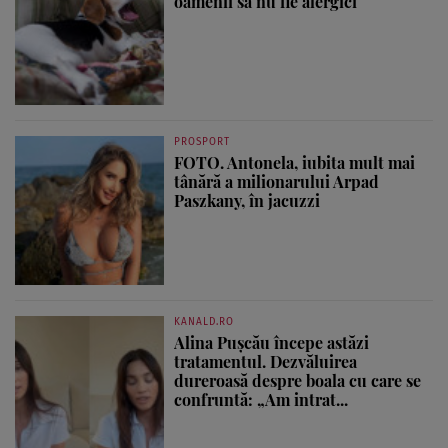
oamenii să nu fie alergici
PROSPORT
FOTO. Antonela, iubita mult mai
tânără a milionarului Arpad
Paszkany, în jacuzzi
KANALD.RO
Alina Pușcău începe astăzi
tratamentul. Dezvăluirea
dureroasă despre boala cu care se
confruntă: „Am intrat...