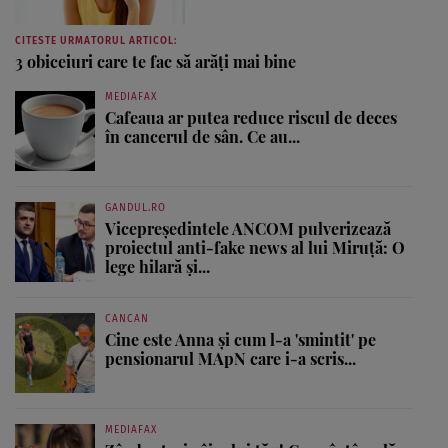
CITESTE URMATORUL ARTICOL:
3 obiceiuri care te fac să arăţi mai bine
MEDIAFAX
Cafeaua ar putea reduce riscul de deces
în cancerul de sân. Ce au...
GANDUL.RO
Vicepreședintele ANCOM pulverizează
proiectul anti-fake news al lui Miruță: O
lege hilară și...
CANCAN
Cine este Anna și cum l-a 'smintit' pe
pensionarul MApN care i-a scris...
MEDIAFAX