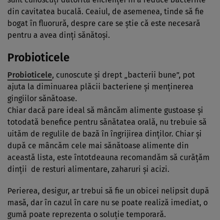
din cavitatea bucală. Ceaiul, de asemenea, tinde să fie
bogat în fluorură, despre care se ştie că este necesară
pentru a avea dinţi sănătoşi.
Probioticele
Probioticele
, cunoscute şi drept „bacterii bune”, pot
ajuta la diminuarea plăcii bacteriene şi menţinerea
gingiilor sănătoase.
Chiar dacă pare ideal să mâncăm alimente gustoase şi
totodată benefice pentru sănătatea orală, nu trebuie să
uităm de regulile de bază în îngrijirea dinţilor. Chiar şi
după ce mâncăm cele mai sănătoase alimente din
această lista, este întotdeauna recomandăm să curăţăm
dinţii de resturi alimentare, zaharuri şi acizi.
Perierea, desigur, ar trebui să fie un obicei nelipsit după
masă, dar în cazul în care nu se poate realiză imediat, o
gumă poate reprezenta o soluţie temporară.