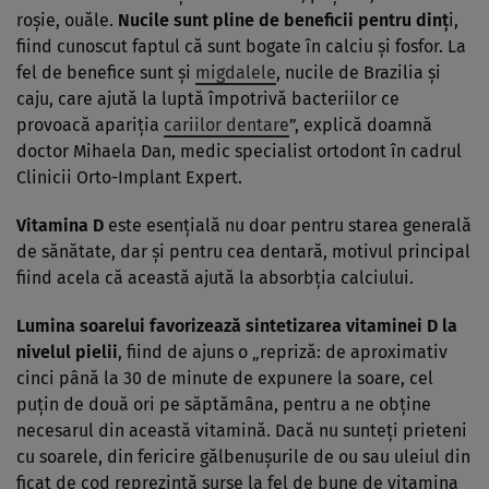
roşie, ouăle.
Nucile sunt pline de beneficii pentru dinţ
i,
fiind cunoscut faptul că sunt bogate în calciu şi fosfor. La
fel de benefice sunt şi
migdalele
, nucile de Brazilia şi
caju, care ajută la luptă împotrivă bacteriilor ce
provoacă apariţia
cariilor dentare
”, explică doamnă
doctor Mihaela Dan, medic specialist ortodont în cadrul
Clinicii Orto-Implant Expert.
Vitamina D
este esenţială nu doar pentru starea generală
de sănătate, dar şi pentru cea dentară, motivul principal
fiind acela că această ajută la absorbţia calciului.
Lumina soarelui favorizează sintetizarea vitaminei D la
nivelul pielii
, fiind de ajuns o „repriză: de aproximativ
cinci până la 30 de minute de expunere la soare, cel
puţin de două ori pe săptămâna, pentru a ne obţine
necesarul din această vitamină. Dacă nu sunteţi prieteni
cu soarele, din fericire gălbenuşurile de ou sau uleiul din
ficat de cod reprezintă surse la fel de bune de vitamina