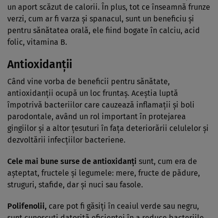
un aport scăzut de calorii. În plus, tot ce înseamnă frunze
verzi, cum ar fi varza şi spanacul, sunt un beneficiu şi
pentru sănătatea orală, ele fiind bogate în calciu, acid
folic, vitamina B.
Antioxidanţii
Când vine vorba de beneficii pentru sănătate,
antioxidanţii ocupă un loc fruntaş. Aceştia luptă
împotrivă bacteriilor care cauzează inflamaţii şi boli
parodontale, având un rol important în protejarea
gingiilor şi a altor ţesuturi în faţa deteriorării celulelor şi
dezvoltării infecţiilor bacteriene.
Cele mai bune surse de antioxidanţi
sunt, cum era de
aşteptat, fructele şi legumele: mere, fructe de pădure,
struguri, stafide, dar şi nuci sau fasole.
Polifenolii,
care pot fi găsiţi în ceaiul verde sau negru,
sunt cunoscuţi datorită eficienţei în a reduce bacteriile