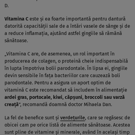
D.
Vitamina C
este şi ea foarte importantă pentru dantură
datorită capacităţii sale de a întări vasele de sânge şi de
a reduce inflamaţia, ajutând astfel gingiile să rămână
sănătoase.
„Vitamina C are, de asemenea, un rol important în
producerea de colagen, o proteină cheie indispensabilă
în lupta împotriva bolii parodontale. În lipsa ei, gingiile
devin sensibile în faţa bacteriilor care cauzează boli
parodontale. Pentru a asigura un aport optim de
vitamină C este recomandat să includem în alimentaţie
ardei gras, portocale, kiwi, căpşuni, broccoli sau varză
creaţă
”, recomandă doamnă doctor Mihaela Dan.
La fel de benefice sunt şi
verdeţurile
, care se regăsesc de
obicei cam pe orice listă de alimente sănătoase. Acestea
sunt pline de vitamine şi minerale, având în acelaşi timp