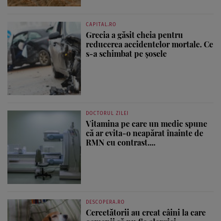
CAPITAL.RO
Grecia a găsit cheia pentru
reducerea accidentelor mortale. Ce
s-a schimbat pe șosele
DOCTORUL ZILEI
Vitamina pe care un medic spune
că ar evita-o neapărat înainte de
RMN cu contrast....
DESCOPERA.RO
Cercetătorii au creat câini la care