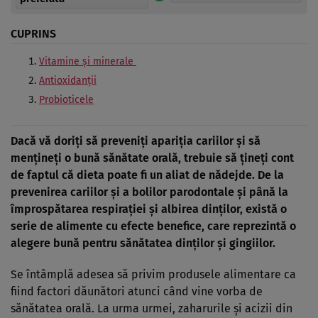
CUPRINS
Vitamine şi minerale
Antioxidanţii
Probioticele
Dacă vă doriţi să preveniţi apariţia cariilor şi să
menţineţi o bună sănătate orală, trebuie să ţineţi cont
de faptul că dieta poate fi un aliat de nădejde. De la
prevenirea cariilor şi a bolilor parodontale şi până la
împrospătarea respiraţiei şi albirea dinţilor, există o
serie de alimente cu efecte benefice, care reprezintă o
alegere bună pentru sănătatea dinţilor şi gingiilor.
Se întâmplă adesea să privim produsele alimentare ca
fiind factori dăunători atunci când vine vorba de
sănătatea orală. La urma urmei, zaharurile şi acizii din