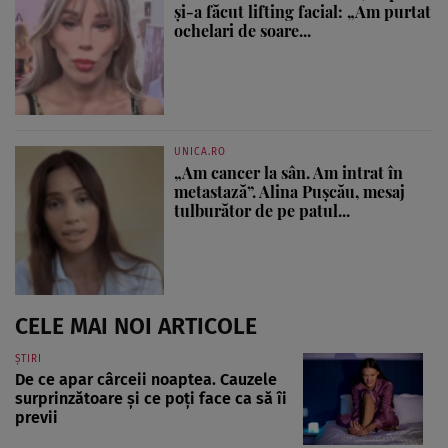
și-a făcut lifting facial: „Am purtat
ochelari de soare...
UNICA.RO
„Am cancer la sân. Am intrat în
metastază”. Alina Pușcău, mesaj
tulburător de pe patul...
CELE MAI NOI ARTICOLE
ȘTIRI
De ce apar cârceii noaptea. Cauzele
surprinzătoare și ce poți face ca să îi
previi