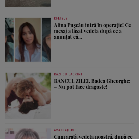
KFETELE
Alina Pușcău intră în operație! Ce
mesaj a lăsat vedeta după ce a
anunțat că...
RAZI CU LACRIMI
BANCUL ZILEI. Badea Gheorghe:
– Nu pot face dragoste!
AVANTAJE.RO
Cum arată vedeta noastră, după ce