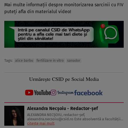
Mai multe informații despre monitorizarea sarcinii cu FIV
puteți afla din materialul video!
Tags:
alice barbu
fertilizare in vitro
sanador
Urmărește CSID pe Social Media
Alexandra Necșoiu - Redactor-șef
ALEXANDRA NECŞOIU, redactor-șef,
alexandra.necsoiu@csid.ro
Este absolventă a Facultăţii
de Jurnalism şi Ştiinţele Comunicării şi deţine o diplomă
citește mai mult
de master în Producţie Multimedia şi Audio-Video.