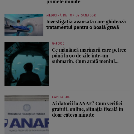
primele minute
MEDICINĂ DE TOP BY SANADOR
Investigația avansată care ghidează
tratamentul pentru o boală gravă
G4FOOD
Ce mănâncă marinarii care petrec
până la 90 de zile într-un
submarin. Cum arată meniul...
CAPITAL.RO
Ai datorii la ANAF? Cum verifici
gratuit, online, situația fiscală în
doar câteva minute