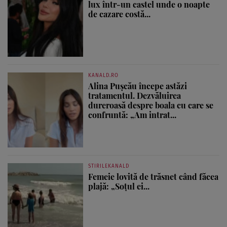
lux într-un castel unde o noapte
de cazare costă...
KANALD.RO
Alina Pușcău începe astăzi
tratamentul. Dezvăluirea
dureroasă despre boala cu care se
confruntă: „Am intrat...
STIRILEKANALD
Femeie lovită de trăsnet când făcea
plajă: „Soțul ei...