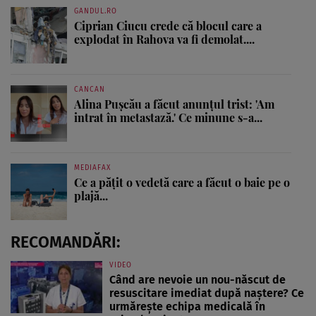
GANDUL.RO
Ciprian Ciucu crede că blocul care a
explodat în Rahova va fi demolat....
CANCAN
Alina Pușcău a făcut anunțul trist: 'Am
intrat în metastază.' Ce minune s-a...
MEDIAFAX
Ce a pățit o vedetă care a făcut o baie pe o
plajă...
RECOMANDĂRI:
VIDEO
Când are nevoie un nou-născut de
resuscitare imediat după naștere? Ce
urmărește echipa medicală în