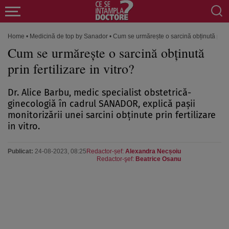
Home
•
Medicină de top by Sanador
•
Cum se urmărește o sarcină obținută prin fe
Cum se urmărește o sarcină obținută
prin fertilizare in vitro?
Dr. Alice Barbu, medic specialist obstetrică-
ginecologiă în cadrul SANADOR, explică pașii
monitorizării unei sarcini obținute prin fertilizare
in vitro.
Publicat:
24-08-2023, 08:25
Redactor-șef:
Alexandra Necșoiu
Redactor-şef:
Beatrice Osanu