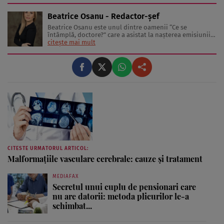
Iubeşte să scrie şi nu se vede făcând altceva, acesta fiind
visul ei încă de pe ...
Beatrice Osanu - Redactor-şef
Beatrice Osanu este unul dintre oamenii “Ce se
întâmplă, doctore?” care a asistat la naşterea emisiunii
în 2002 şi a revistei în 2005. În anii care au trecut de
citește mai mult
atunci, a cunoscut sute de medici, nutriţionişti,
antrenori de fitness şi psihologi, dar şi celebrităţi care
au inspirat-o, ...
CITESTE URMATORUL ARTICOL:
Malformațiile vasculare cerebrale: cauze și tratament
MEDIAFAX
Secretul unui cuplu de pensionari care
nu are datorii: metoda plicurilor le-a
schimbat...