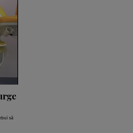
urge
ebui să