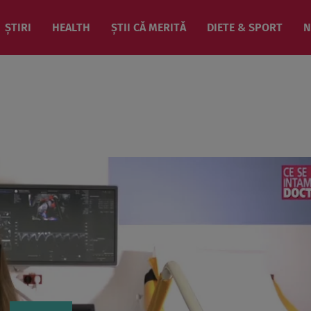
ȘTIRI
HEALTH
ȘTII CĂ MERITĂ
DIETE & SPORT
N