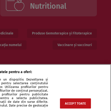
Nutritional
dicinale
Produse Gemoterapice și Fitoterapice
cația numelui
Vaccinare și vaccinuri
atele pentru a oferi:
 un dispozitiv. Dezvoltarea și
or pentru selectarea conținutului
. Utilizarea profilurilor pentru
ilurilor de conținut personalizat.
profilurilor pentru publicitate
pentru a selecta publicitatea.
ri și specialiști
Echipa
Contact
Sitemap
nații de date din surse diferite.
ACCEPT TOATE
inutul. Date precise de geolocație