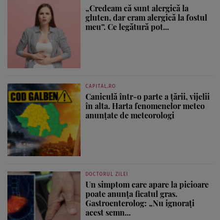
„Credeam că sunt alergică la
gluten, dar eram alergică la fostul
meu”. Ce legătură pot...
CAPITAL.RO
Caniculă într-o parte a țării, vijelii
în alta. Harta fenomenelor meteo
anunțate de meteorologi
DOCTORUL ZILEI
Un simptom care apare la picioare
poate anunța ficatul gras.
Gastroenterolog: „Nu ignorați
acest semn...