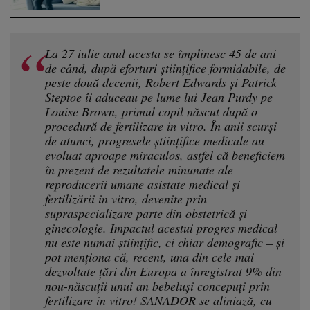
La 27 iulie anul acesta se împlinesc 45 de ani
de când, după eforturi științifice formidabile, de
peste două decenii, Robert Edwards și Patrick
Steptoe îi aduceau pe lume lui Jean Purdy pe
Louise Brown, primul copil născut după o
procedură de fertilizare in vitro. În anii scurși
de atunci, progresele științifice medicale au
evoluat aproape miraculos, astfel că beneficiem
în prezent de rezultatele minunate ale
reproducerii umane asistate medical și
fertilizării in vitro, devenite prin
supraspecializare parte din obstetrică și
ginecologie. Impactul acestui progres medical
nu este numai științific, ci chiar demografic – și
pot menționa că, recent, una din cele mai
dezvoltate țări din Europa a înregistrat 9% din
nou-născuții unui an bebeluși concepuți prin
fertilizare in vitro! SANADOR se aliniază, cu