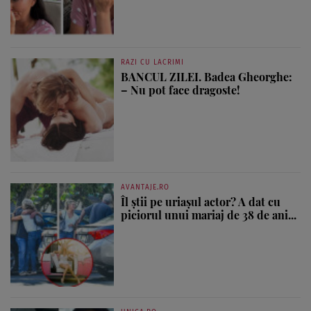
RAZI CU LACRIMI
BANCUL ZILEI. Badea Gheorghe:
– Nu pot face dragoste!
AVANTAJE.RO
Îl știi pe uriașul actor? A dat cu
piciorul unui mariaj de 38 de ani...