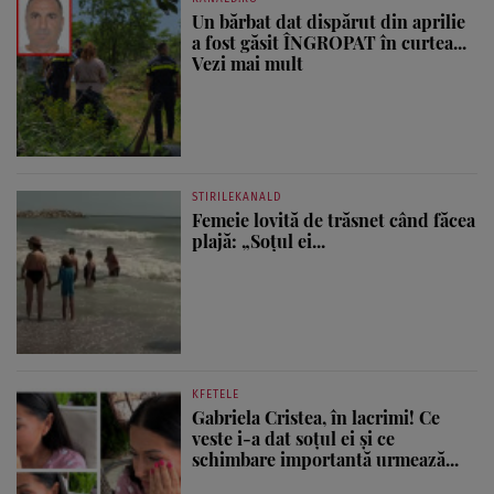
Un bărbat dat dispărut din aprilie
a fost găsit ÎNGROPAT în curtea...
Vezi mai mult
STIRILEKANALD
Femeie lovită de trăsnet când făcea
plajă: „Soțul ei...
KFETELE
Gabriela Cristea, în lacrimi! Ce
veste i-a dat soțul ei și ce
schimbare importantă urmează...