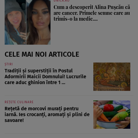
UNICA.RO
Cum a descoperit Alina Pușcău că
are cancer. Primele semne care au
trimis-o la medic....
CELE MAI NOI ARTICOLE
ȘTIRI
Tradiții și superstiții în Postul
Adormirii Maicii Domnului! Lucrurile
care aduc ghinion între 1 ...
REȚETE CULINARE
Rețetă de morcovi murați pentru
iarnă. Ies crocanți, aromați și plini de
savoare!