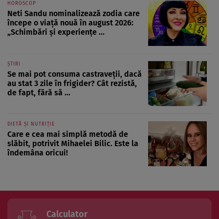
HOROSCOP
Neti Sandu nominalizează zodia care
începe o viață nouă în august 2026:
„Schimbări și experiențe ...
ȘTIRI
Se mai pot consuma castraveții, dacă
au stat 3 zile în frigider? Cât rezistă,
de fapt, fără să ...
DIETĂ ȘI NUTRIȚIE
Care e cea mai simplă metodă de
slăbit, potrivit Mihaelei Bilic. Este la
îndemâna oricui!
Calculator