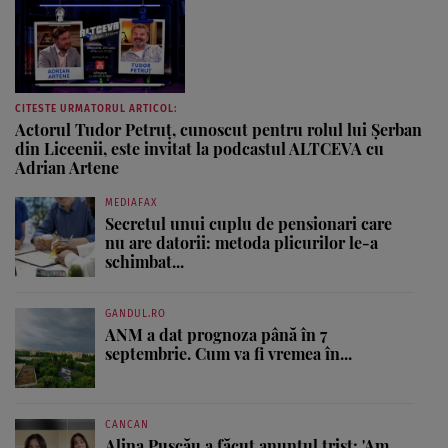
CITESTE URMATORUL ARTICOL:
Actorul Tudor Petruț, cunoscut pentru rolul lui Șerban
din Liceenii, este invitat la podcastul ALTCEVA cu
Adrian Artene
MEDIAFAX
Secretul unui cuplu de pensionari care
nu are datorii: metoda plicurilor le-a
schimbat...
GANDUL.RO
ANM a dat prognoza până în 7
septembrie. Cum va fi vremea în...
CANCAN
Alina Pușcău a făcut anunțul trist: 'Am