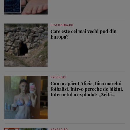
DESCOPERA.RO
Care este cel mai vechi pod din
Europa?
PROSPORT
Cum a apărut Alicia, fiica marelui
fotbalist, într-o pereche de bikini.
Internetul a explodat: „Zeiță...
KANALD.RO