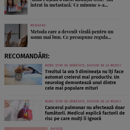
intrat în metastază.' Ce minune s-a...
MEDIAFAX
Metoda care a devenit virală pentru un
somn mai bun. Ce presupune regula...
RECOMANDĂRI:
NEWS: ȘTIRI DE SĂNĂTATE, SFATURI DE LA MEDICI
Trezitul la ora 5 dimineața nu îți face
automat creierul mai productiv. Un
neurolog demontează unul dintre
cele mai populare mituri
NEWS: ȘTIRI DE SĂNĂTATE, SFATURI DE LA MEDICI
Cancerul pulmonar nu afectează doar
fumătorii. Medicul explică factorii de
risc pe care mulți îi ignoră
G4FOOD