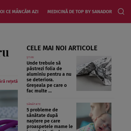
OI CE MÂNCĂM AZI
MEDICINĂ DE TOP BY SANADOR
ru
CELE MAI NOI ARTICOLE
ȘTIRI
Unde trebuie să
păstrezi folia de
aluminiu pentru a nu
se deteriora.
ără rețetă
Greșeala pe care o
fac multe ...
SĂNĂTATE
5 probleme de
sănătate după
naștere pe care
proaspetele mame le