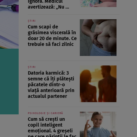
ignoră. Medicul
avertizează: „Nu ...
ȘTIRI
Cum scapi de
grăsimea viscerală în
doar 20 de minute. Ce
trebuie să faci zilnic
ȘTIRI
Datoria karmică: 3
semne că îți plătești
păcatele dintr-o
viață anterioară prin
actualul partener
PSIHOLOGIE ȘI CARIERĂ
Cum să crești un
copil inteligent
emoțional. 4 greșeli
pe care părinții le fac