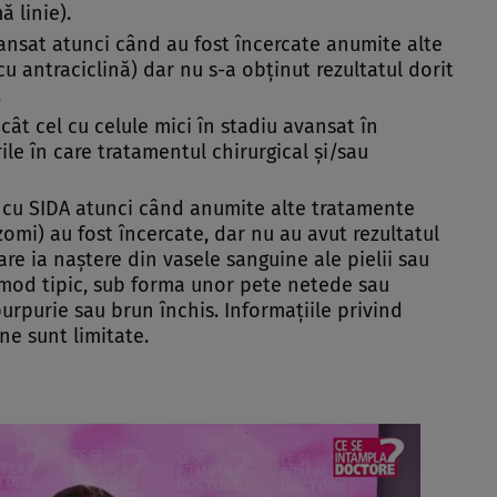
ă linie).
ansat atunci când au fost încercate anumite alte
u antraciclină) dar nu s-a obţinut rezultatul dorit
.
cât cel cu celule mici în stadiu avansat în
rile în care tratamentul chirurgical şi/sau
i cu SIDA atunci când anumite alte tratamente
zomi) au fost încercate, dar nu au avut rezultatul
re ia naştere din vasele sanguine ale pielii sau
 mod tipic, sub forma unor pete netede sau
purpurie sau brun închis. Informaţiile privind
ne sunt limitate.