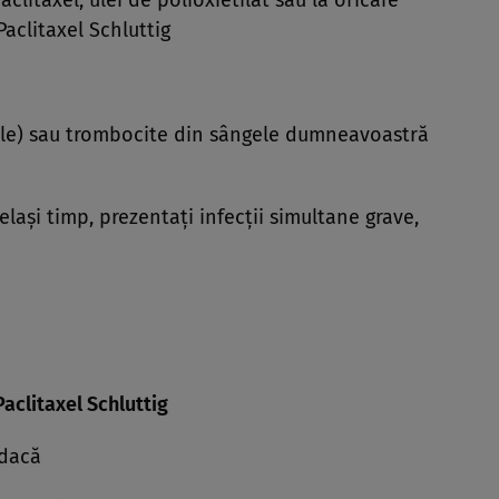
aclitaxel, ulei de polioxietilat sau la oricare
Paclitaxel Schluttig
ile) sau trombocite din sângele dumneavoastră
elaşi timp, prezentaţi infecţii simultane grave,
Paclitaxel Schluttig
 dacă