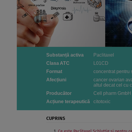
Substanță activa
Paclitaxel
Clasa ATC
L01CD
Format
concentrat pentru 
Afecțiuni
cancer ovarian av
altul decat cel cu
Producător
Cell pharm GmbH
Acțiune terapeutică
citotoxic
CUPRINS
Ce este Paclitaxel Schluttig şi pentru c