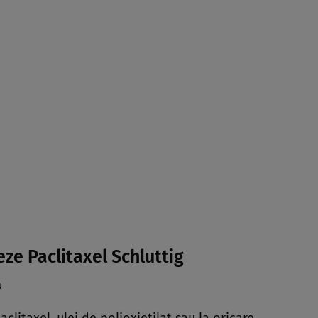
eze Paclitaxel Schluttig
ă