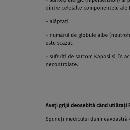
– sunteţi alergic (hipersensibil) la p
dintre celelalte componentele ale 
– alăptaţi
– numărul de globule albe (neutrof
este scăzut.
– suferiţi de sarcom Kaposi şi, în ac
necontrolate.
Aveţi grijă deosebită când utilizaţi 
Spuneţi medicului dumneavoastră