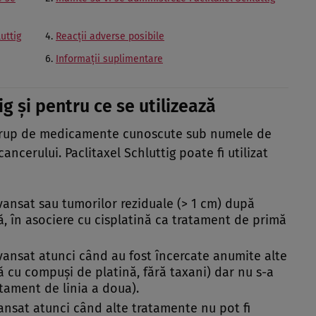
uttig
Reacţii adverse posibile
Informaţii suplimentare
ig şi pentru ce se utilizează
i grup de medicamente cunoscute sub numele de
cancerului. Paclitaxel Schluttig poate fi utilizat
vansat sau tumorilor reziduale (> 1 cm) după
lă, în asociere cu cisplatină ca tratament de primă
vansat atunci când au fost încercate anumite alte
 cu compuşi de platină, fără taxani) dar nu s-a
atament de linia a doua).
ansat atunci când alte tratamente nu pot fi