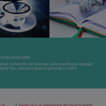
soluţie perfuzabilă
ansat, cancer de san avansat, cancer pulmonar avansat
 celule mici, sarcom Kaposi la pacienţii cu SIDA
e se
Înainte să vi se administreze Paclitaxel Schluttig