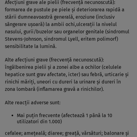
Afecţiuni grave ale pielii (frecvenţă necunoscută):
formarea de pustule pe piele şi deteriorarea rapidă a
stării dumneavoastră generală, eroziune (inclusiv
sângerare uşoară) la ambii ochi,ulceraţii la nivelul
nasului, gurii/buzelor sau organelor genitale (sindromul
Stevens-Johnson, sindromul Lyell, eritem polimorf)
sensibilitate la lumină.
Alte afecţiuni grave (frecvenţă necunoscută):
îngălbenirea pielii şi a zonei albe a ochilor (celulele
hepatice sunt grav afectate, icter) sau febră, urticarie şi
rinichi măriţi, uneori cu dureri la urinare şi dureri în
zona lombară (inflamarea gravă a rinichilor).
Alte reacţii adverse sunt:
Mai puţin frecvente (afectează 1 până la 10
utilizatori din 1.000)
cefalee; ameţeală; diaree; greaţă, vărsături; balonare şi