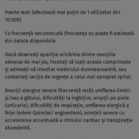
Foarte rare: (afectează mai puţin de 1 utilizator din
10.000)
Cu frecvenţă necunoscută (frecvenţa nu poate fi estimată
din datele disponibile
Dacă observaţi apariţia oricăreia dintre reacţiile
adverse de mai jos, încetaţi să luaţi aceste comprimate
şi adresaţi-vă imediat medicului dumneavoastră, sau
contactaţi secţia de urgenţe a celui mai apropiat spital.
Reacţii alergice severe (frecvenţă rară): umflarea limbii
şi/sau a gâtului, dificultăţi la înghiţire, erupţii pe piele
(urticarie), dificultăţi de respiraţie, umflarea alergică a
feţei (edem Quincke/ angioedem), ameţeli severe cu
accelerarea accentuată a ritmului cardiac şi transpiraţie
abundentă.