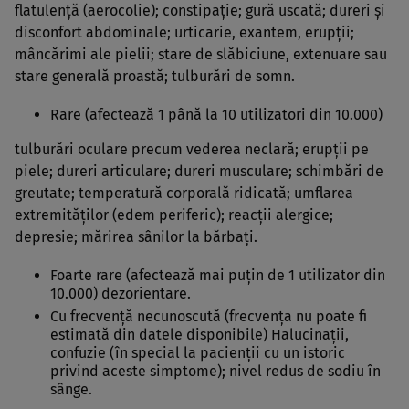
flatulenţă (aerocolie); constipaţie; gură uscată; dureri şi
disconfort abdominale; urticarie, exantem, erupţii;
mâncărimi ale pielii; stare de slăbiciune, extenuare sau
stare generală proastă; tulburări de somn.
Rare (afectează 1 până la 10 utilizatori din 10.000)
tulburări oculare precum vederea neclară; erupţii pe
piele; dureri articulare; dureri musculare; schimbări de
greutate; temperatură corporală ridicată; umflarea
extremităţilor (edem periferic); reacţii alergice;
depresie; mărirea sânilor la bărbaţi.
Foarte rare (afectează mai puţin de 1 utilizator din
10.000) dezorientare.
Cu frecvenţă necunoscută (frecvenţa nu poate fi
estimată din datele disponibile) Halucinaţii,
confuzie (în special la pacienţii cu un istoric
privind aceste simptome); nivel redus de sodiu în
sânge.