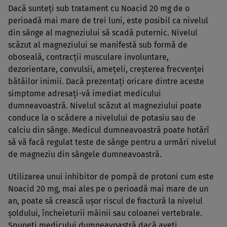
Dacă sunteţi sub tratament cu Noacid 20 mg de o
perioadă mai mare de trei luni, este posibil ca nivelul
din sânge al magneziului să scadă puternic. Nivelul
scăzut al magneziului se manifestă sub formă de
oboseală, contracţii musculare involuntare,
dezorientare, convulsii, ameţeli, creşterea frecvenţei
bătăilor inimii. Dacă prezentaţi oricare dintre aceste
simptome adresaţi-vă imediat medicului
dumneavoastră. Nivelul scăzut al magneziului poate
conduce la o scădere a nivelului de potasiu sau de
calciu din sânge. Medicul dumneavoastră poate hotărî
să vă facă regulat teste de sânge pentru a urmări nivelul
de magneziu din sângele dumneavoastră.
Utilizarea unui inhibitor de pompă de protoni cum este
Noacid 20 mg, mai ales pe o perioadă mai mare de un
an, poate să crească uşor riscul de fractură la nivelul
şoldului, încheieturii mâinii sau coloanei vertebrale.
Spuneţi medicului dumneavoastră dacă aveţi