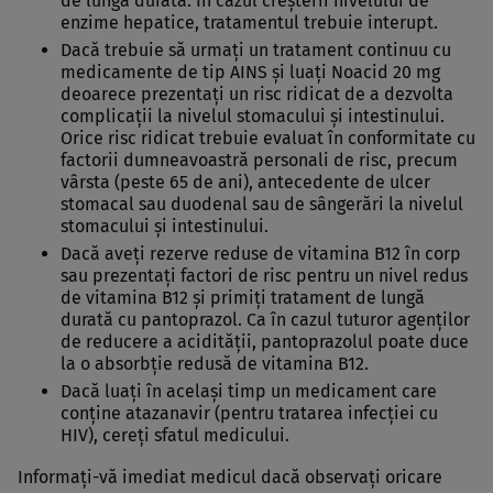
de lungă durată. În cazul creşterii nivelului de
enzime hepatice, tratamentul trebuie interupt.
Dacă trebuie să urmaţi un tratament continuu cu
medicamente de tip AINS şi luaţi Noacid 20 mg
deoarece prezentaţi un risc ridicat de a dezvolta
complicaţii la nivelul stomacului şi intestinului.
Orice risc ridicat trebuie evaluat în conformitate cu
factorii dumneavoastră personali de risc, precum
vârsta (peste 65 de ani), antecedente de ulcer
stomacal sau duodenal sau de sângerări la nivelul
stomacului şi intestinului.
Dacă aveţi rezerve reduse de vitamina B12 în corp
sau prezentaţi factori de risc pentru un nivel redus
de vitamina B12 şi primiţi tratament de lungă
durată cu pantoprazol. Ca în cazul tuturor agenţilor
de reducere a acidităţii, pantoprazolul poate duce
la o absorbţie redusă de vitamina B12.
Dacă luaţi în acelaşi timp un medicament care
conţine atazanavir (pentru tratarea infecţiei cu
HIV), cereţi sfatul medicului.
Informaţi-vă imediat medicul dacă observaţi oricare