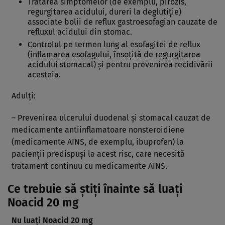
Tratarea simptomelor (de exemplu, pirozis,
regurgitarea acidului, dureri la deglutiţie)
associate bolii de reflux gastroesofagian cauzate de
refluxul acidului din stomac.
Controlul pe termen lung al esofagitei de reflux
(inflamarea esofagului, însoţită de regurgitarea
acidului stomacal) şi pentru prevenirea recidivării
acesteia.
Adulţi:
– Prevenirea ulcerului duodenal şi stomacal cauzat de
medicamente antiinflamatoare nonsteroidiene
(medicamente AINS, de exemplu, ibuprofen) la
pacienţii predispuşi la acest risc, care necesită
tratament continuu cu medicamente AINS.
Ce trebuie să ştiţi înainte să luaţi
Noacid 20 mg
Nu luaţi Noacid 20 mg