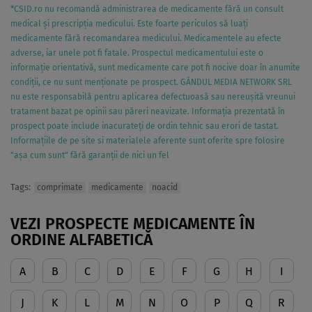
*CSID.ro nu recomandă administrarea de medicamente fără un consult
medical și prescripția medicului. Este foarte periculos să luați
medicamente fără recomandarea medicului. Medicamentele au efecte
adverse, iar unele pot fi fatale. Prospectul medicamentului este o
informație orientativă, sunt medicamente care pot fi nocive doar în anumite
condiții, ce nu sunt menționate pe prospect. GÂNDUL MEDIA NETWORK SRL
nu este responsabilă pentru aplicarea defectuoasă sau nereușită vreunui
tratament bazat pe opinii sau păreri neavizate. Informația prezentată în
prospect poate include inacurateți de ordin tehnic sau erori de tastat.
Informațiile de pe site si materialele aferente sunt oferite spre folosire
"așa cum sunt" fără garanții de nici un fel
Tags:
comprimate
medicamente
noacid
VEZI PROSPECTE MEDICAMENTE ÎN
ORDINE ALFABETICĂ
A
B
C
D
E
F
G
H
I
J
K
L
M
N
O
P
Q
R