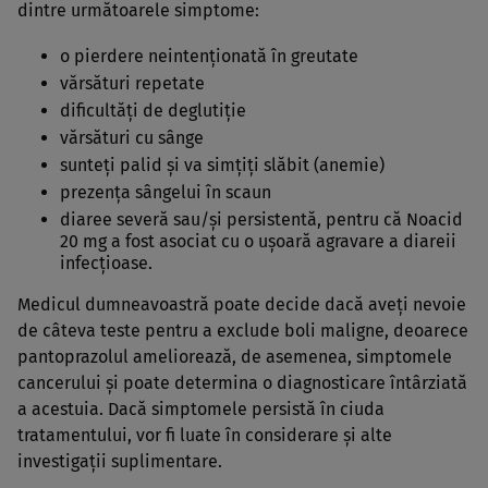
dintre următoarele simptome:
o pierdere neintenţionată în greutate
vărsături repetate
dificultăţi de deglutiţie
vărsături cu sânge
sunteţi palid şi va simţiţi slăbit (anemie)
prezenţa sângelui în scaun
diaree severă sau/şi persistentă, pentru că Noacid
20 mg a fost asociat cu o uşoară agravare a diareii
infecţioase.
Medicul dumneavoastră poate decide dacă aveţi nevoie
de câteva teste pentru a exclude boli maligne, deoarece
pantoprazolul ameliorează, de asemenea, simptomele
cancerului şi poate determina o diagnosticare întârziată
a acestuia. Dacă simptomele persistă în ciuda
tratamentului, vor fi luate în considerare şi alte
investigaţii suplimentare.