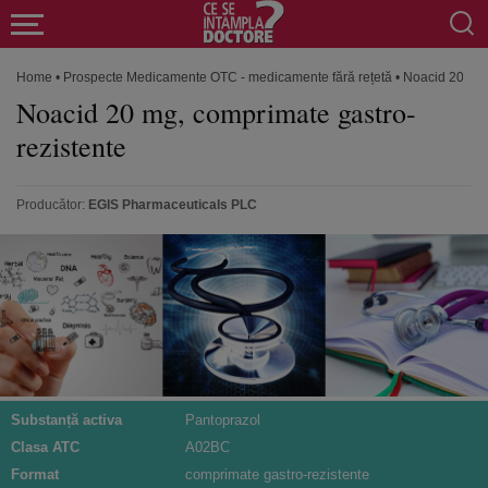
Home
•
Prospecte Medicamente OTC - medicamente fără rețetă
•
Noacid 20 mg,
Noacid 20 mg, comprimate gastro-
rezistente
Producător:
EGIS Pharmaceuticals PLC
Substanță activa
Pantoprazol
Clasa ATC
A02BC
Format
comprimate gastro-rezistente