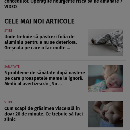
concediilor. Operațiile neurgente riscă să fie amânate /
VIDEO
CELE MAI NOI ARTICOLE
ȘTIRI
Unde trebuie să păstrezi folia de
aluminiu pentru a nu se deteriora.
Greșeala pe care o fac multe ...
SĂNĂTATE
5 probleme de sănătate după naștere
pe care proaspetele mame le ignoră.
Medicul avertizează: „Nu ...
ȘTIRI
Cum scapi de grăsimea viscerală în
doar 20 de minute. Ce trebuie să faci
zilnic