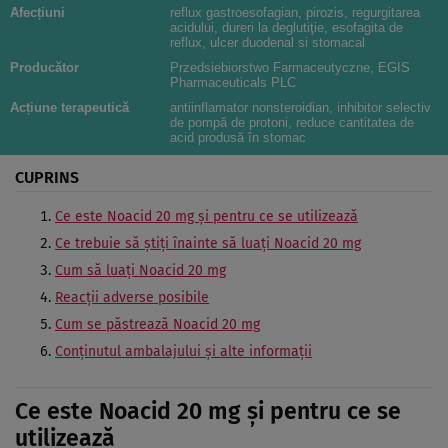
Afecțiuni
reflux gastroesofagian, pirozis, regurgitarea
acidului, dureri la deglutiţie, esofagita de
reflux, ulcer duodenal si stomacal
Producător
Przedsiebiorstwo Farmaceutyczne, EGIS
Pharmaceuticals PLC
Acțiune terapeutică
antiinflamator nonsteroidian, inhibitor selectiv
de pompă de protoni, reduce cantitatea de
acid produsă în stomac
CUPRINS
Ce este Noacid 20 mg şi pentru ce se utilizează
Ce trebuie să ştiţi înainte să luaţi Noacid 20 mg
Cum să luaţi Noacid 20 mg
Reacţii adverse posibile
Cum se păstrează Noacid 20 mg
Conţinutul ambalajului şi alte informaţii
Ce este Noacid 20 mg şi pentru ce se
utilizează