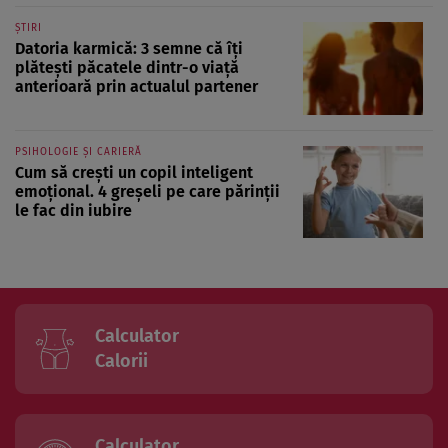
ȘTIRI
Datoria karmică: 3 semne că îți
plătești păcatele dintr-o viață
anterioară prin actualul partener
PSIHOLOGIE ȘI CARIERĂ
Cum să crești un copil inteligent
emoțional. 4 greșeli pe care părinții
le fac din iubire
Calculator
Calorii
Calculator