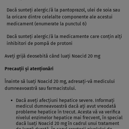
Dacă sunteţi alergic/ă la pantoprazol, ulei de soia sau
la oricare dintre celelalte componente ale acestui
medicament (enumerate la punctul 6)
Dacă sunteţi alergic/ă la medicamente care conţin alţi
inhibitori de pompă de protoni
Aveţi grijă deosebită când luaţi Noacid 20 mg
Precauţii şi atenţionări
Înainte să luaţi Noacid 20 mg, adresaţi-vă medicului
dumneavoastră sau farmacistului.
Dacă aveţi afecţiuni hepatice severe. Informaţi
medicul dumneavoastră dacă aţi avut vreodată
probleme hepatice în trecut. Acesta vă va verifica
nivelul enzimelor hepatice mai frecvent, în special
dacă luaţi Noacid 20 mg în cadrul unui tratament