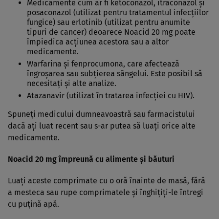
Medicamente cum ar fi ketoconazol, itraconazol şi
posaconazol (utilizat pentru tratamentul infecţiilor
fungice) sau erlotinib (utilizat pentru anumite
tipuri de cancer) deoarece Noacid 20 mg poate
împiedica acţiunea acestora sau a altor
medicamente.
Warfarina şi fenprocumona, care afectează
îngroşarea sau subţierea sângelui. Este posibil să
necesitaţi şi alte analize.
Atazanavir (utilizat în tratarea infecţiei cu HIV).
Spuneţi medicului dumneavoastră sau farmacistului
dacă aţi luat recent sau s-ar putea să luaţi orice alte
medicamente.
Noacid 20 mg împreună cu alimente şi băuturi
Luaţi aceste comprimate cu o oră înainte de masă, fără
a mesteca sau rupe comprimatele şi înghiţiţi-le întregi
cu puţină apă.