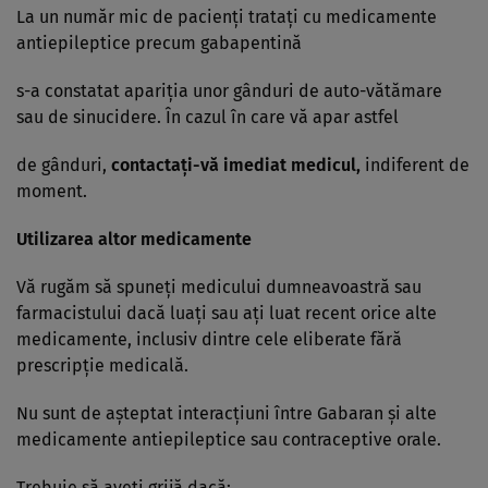
La un număr mic de pacienţi trataţi cu medicamente
antiepileptice precum gabapentină
s-a constatat apariţia unor gânduri de auto-vătămare
sau de sinucidere. În cazul în care vă apar astfel
de gânduri,
contactaţi-vă imediat medicul,
indiferent de
moment.
Utilizarea altor medicamente
Vă rugăm să spuneţi medicului dumneavoastră sau
farmacistului dacă luaţi sau aţi luat recent orice alte
medicamente, inclusiv dintre cele eliberate fără
prescripţie medicală.
Nu sunt de aşteptat interacţiuni între Gabaran şi alte
medicamente antiepileptice sau contraceptive orale.
Trebuie să aveţi grijă dacă: