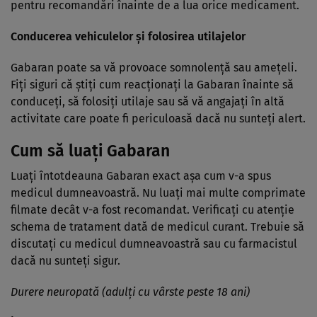
pentru recomandări înainte de a lua orice medicament.
Conducerea vehiculelor şi folosirea utilajelor
Gabaran poate sa vă provoace somnolenţă sau ameţeli.
Fiţi siguri că ştiţi cum reacţionaţi la Gabaran înainte să
conduceţi, să folosiţi utilaje sau să vă angajaţi în altă
activitate care poate fi periculoasă dacă nu sunteţi alert.
Cum să luaţi Gabaran
Luaţi întotdeauna Gabaran exact aşa cum v-a spus
medicul dumneavoastră. Nu luaţi mai multe comprimate
filmate decât v-a fost recomandat. Verificaţi cu atenţie
schema de tratament dată de medicul curant. Trebuie să
discutaţi cu medicul dumneavoastră sau cu farmacistul
dacă nu sunteţi sigur.
Durere neuropată (adulţi cu vârste peste 18 ani)