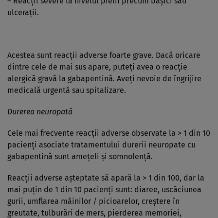
– Reacţii severe la nivelul pielii precum băşici sau
ulceraţii.
Acestea sunt reacţii adverse foarte grave. Dacă oricare
dintre cele de mai sus apare, puteţi avea o reacţie
alergică gravă la gabapentină. Aveţi nevoie de îngrijire
medicală urgentă sau spitalizare.
Durerea neuropată
Cele mai frecvente reacţii adverse observate la > 1 din 10
pacienţi asociate tratamentului durerii neuropate cu
gabapentină sunt ameţeli şi somnolenţă.
Reacţii adverse aşteptate să apară la > 1 din 100, dar la
mai puţin de 1 din 10 pacienţi sunt: diaree, uscăciunea
gurii, umflarea mâinilor / picioarelor, creştere în
greutate, tulburări de mers, pierderea memoriei,