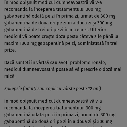
În mod obişnuit medicul dumneavoastră vă v-a
recomanda la începerea tratamentului 300 mg
gabapentină odată pe zi în prima zi, urmat de 300 mg
gabapentină de două ori pe zi în a doua zi şi 300 mg
gabapentină de trei ori pe zi în a treia zi. Ulterior
medicul vă poate creşte doza peste câteva zile până la
maxim 1800 mg gabapentină pe zi, administrată în trei
prize.
Dacă sunteţi în vârtsă sau aveţi probleme renale,
medicul dumneavoastră poate să vă prescrie o doză mai
mică.
Epilepsie (adulţi sau copii cu vârste peste 12 ani)
In mod obişnuit medicul dumneavoastră vă v-a
recomanda la începerea tratamentului 300 mg
gabapentină odată pe zi în prima zi, urmat de 300 mg
gabapentină de două ori pe zi în a doua zi şi 300 mg