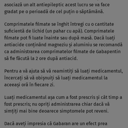
asociază un alt antiepileptic acest lucru se va face
gradat pe o perioadă de cel puţin o săptămână.
Comprimatele filmate se înghit întregi cu o cantitate
suficientă de lichid (un pahar cu apă). Comprimatele
filmate pot fi luate înainte sau după masă. Dacă luaţi
antiacide conţinând magneziu şi aluminiu se recomandă
ca administrarea comprimatelor filmate de Gabapentin
să fie făcută la 2 ore după antiacid.
Pentru a vă ajuta să vă reamintiţi să luaţi medicamentul,
încercaţi să vă obişnuiţi să luaţi medicamentul la
aceeaşi oră în fiecare zi.
Luaţi medicamentul aşa cum a fost prescris şi cât timp a
fost prescris; nu opriţi administrarea chiar dacă vă
simţiţi mai bine deoarece simptomele pot reveni.
Dacă aveţi impresia că Gabaran are un efect prea