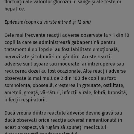
fluctuaţii ale valorilor glucozei în sânge şi ale testelor
hepatice.
Epilepsie (copii cu vârste între 6 şi 12 ani)
Cele mai frecvente reacţii adverse observate la > 1 din 10
copii la care se administrează gabapentină pentru
tratamentul epilepsiei au fost labilitate emoţională,
nervozitate şi tulburări de gândire. Aceste reacţii
adverse sunt uşoare sau moderate iar întreruperea sau
reducerea dozei au fost ocazionale. Alte reacţii adverse
observate la mai mult de 2 din 100 de copii au fost:
somnolenţa, oboseală, creşterea în greutate, ostilitate,
ameţeli, greaţă, vărsături, infecţii virale, febră, bronşită,
infecţii respiratorii.
Dacă vreuna dintre reacţiile adverse devine gravă sau
dacă observaţi orice reacţie adversă nemenţionată în
acest prospect, vă rugăm să spuneţi medicului