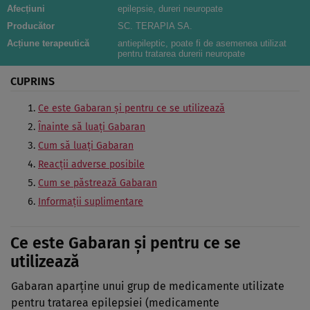
Afecțiuni
epilepsie, dureri neuropate
Producător
SC. TERAPIA SA.
Acțiune terapeutică
antiepileptic, poate fi de asemenea utilizat
pentru tratarea durerii neuropate
CUPRINS
Ce este Gabaran şi pentru ce se utilizează
Înainte să luaţi Gabaran
Cum să luaţi Gabaran
Reacţii adverse posibile
Cum se păstrează Gabaran
Informaţii suplimentare
Ce este Gabaran şi pentru ce se
utilizează
Gabaran aparţine unui grup de medicamente utilizate
pentru tratarea epilepsiei (medicamente