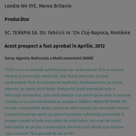
Londra W4 5YE, Marea Britanie
Producător
SC. TERAPIA SA. Str. Fabricii nr. 124 Cluj-Napoca, România
Acest prospect a fost aprobat în Aprilie, 2012
Sursa:
Agentia Nationala a Medicamentului (ANM)
*CSID.ro nu recomandă administrarea de medicamente fără un consult
medical și prescripția medicului. Este foarte periculos să luați
medicamente fără recomandarea medicului. Medicamentele au efecte
adverse, iar unele pot fi fatale. Prospectul medicamentului este o
informație orientativă, sunt medicamente care pot fi nocive doar în anumite
condiții, ce nu sunt menționate pe prospect. GÂNDUL MEDIA NETWORK SRL
nu este responsabilă pentru aplicarea defectuoasă sau nereușită vreunui
tratament bazat pe opinii sau păreri neavizate. Informația prezentată în
prospect poate include inacurateți de ordin tehnic sau erori de tastat.
Informațiile de pe site si materialele aferente sunt oferite spre folosire
"așa cum sunt" fără garanții de nici un fel