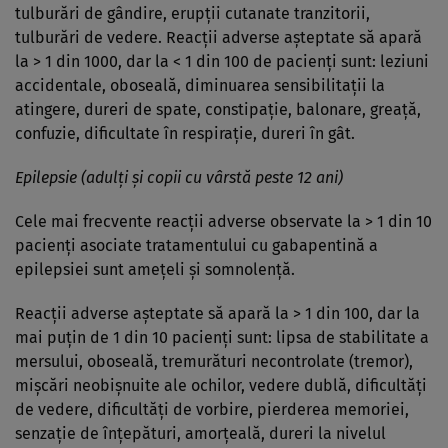
tulburări de gândire, erupţii cutanate tranzitorii,
tulburări de vedere. Reacţii adverse aşteptate să apară
la > 1 din 1000, dar la < 1 din 100 de pacienţi sunt: leziuni
accidentale, oboseală, diminuarea sensibilitaţii la
atingere, dureri de spate, constipaţie, balonare, greaţă,
confuzie, dificultate în respiraţie, dureri în gât.
Epilepsie (adulţi şi copii cu vârstă peste 12 ani)
Cele mai frecvente reacţii adverse observate la > 1 din 10
pacienţi asociate tratamentului cu gabapentină a
epilepsiei sunt ameţeli şi somnolenţă.
Reacţii adverse aşteptate să apară la > 1 din 100, dar la
mai puţin de 1 din 10 pacienţi sunt: lipsa de stabilitate a
mersului, oboseală, tremurături necontrolate (tremor),
mişcări neobişnuite ale ochilor, vedere dublă, dificultăţi
de vedere, dificultăţi de vorbire, pierderea memoriei,
senzaţie de înţepături, amorţeală, dureri la nivelul