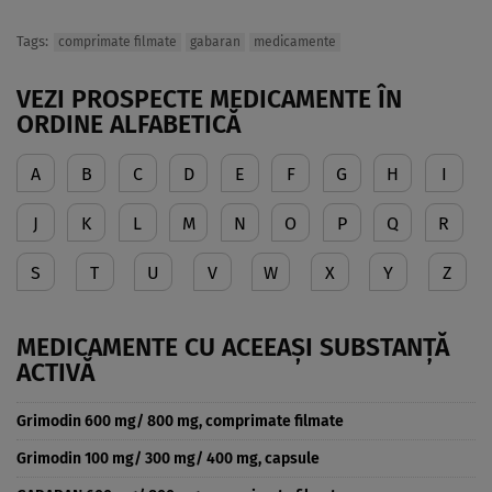
Tags:
comprimate filmate
gabaran
medicamente
VEZI PROSPECTE MEDICAMENTE ÎN
ORDINE ALFABETICĂ
A
B
C
D
E
F
G
H
I
J
K
L
M
N
O
P
Q
R
S
T
U
V
W
X
Y
Z
MEDICAMENTE CU ACEEAȘI SUBSTANȚĂ
ACTIVĂ
Grimodin 600 mg/ 800 mg, comprimate filmate
Grimodin 100 mg/ 300 mg/ 400 mg, capsule