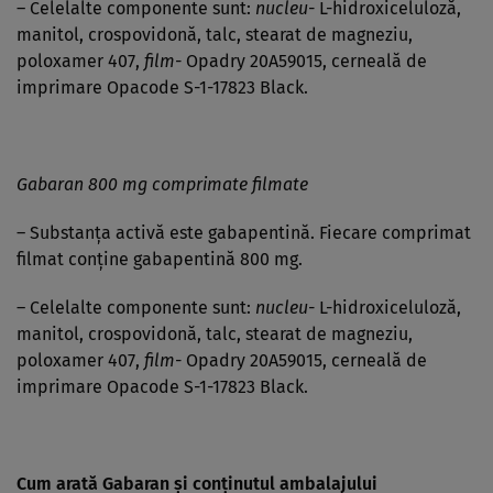
– Celelalte componente sunt:
nucleu-
L-hidroxiceluloză,
manitol, crospovidonă, talc, stearat de magneziu,
poloxamer 407,
film-
Opadry 20A59015, cerneală de
imprimare Opacode S-1-17823 Black.
Gabaran 800 mg comprimate filmate
– Substanţa activă este gabapentină. Fiecare comprimat
filmat conţine gabapentină 800 mg.
– Celelalte componente sunt:
nucleu-
L-hidroxiceluloză,
manitol, crospovidonă, talc, stearat de magneziu,
poloxamer 407,
film-
Opadry 20A59015, cerneală de
imprimare Opacode S-1-17823 Black.
Cum arată Gabaran şi conţinutul ambalajului