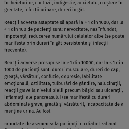
încheieturilor, contuzii, indigestie, anxietate, creştere în
greutate, infecţii urinare, dureri în gât.
Reacţii adverse aşteptate să apară la > 1 din 1000, dar la
< 1 din 100 de pacienţi sunt: nervozitate, nas înfundat,
impotenţă, reducerea numărului celulelor albe (se poate
manifesta prin dureri în gât persistente şi infecţii
frecvente).
Reacţii adverse presupuse la > 1 din 10000, dar la < 1 din
1000 de pacienţi sunt: dureri musculare, dureri de cap,
greaţă, vărsături, confuzie, depresie, labilitate
emoţională, ostilitate, tulburări de gândire, halucinaţii,
reacţii grave la nivelul pielii precum băşici sau ulceraţii,
inflamaţii ale pancreasului (se manifestă cu dureri
abdominale grave, greaţă şi vărsături), incapacitate de a
menţine urina. Au fost
raportate de asemenea la pacienţii cu diabet zaharat