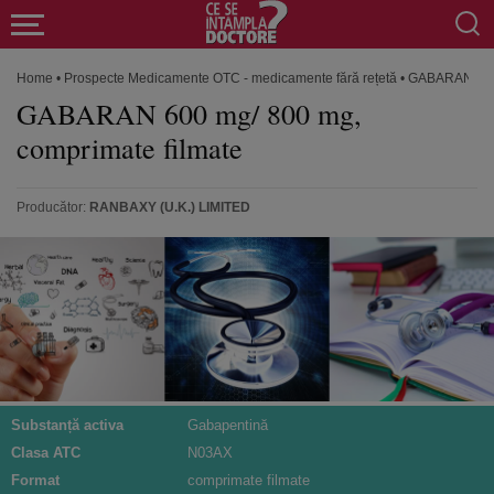
Home
•
Prospecte Medicamente OTC - medicamente fără rețetă
•
GABARAN 600 
GABARAN 600 mg/ 800 mg,
comprimate filmate
Producător:
RANBAXY (U.K.) LIMITED
Substanță activa
Gabapentină
Clasa ATC
N03AX
Format
comprimate filmate