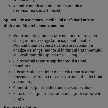
Anumite medicamente antihistaminice
(terfenadină sau astemizol).
Spuneţi, de asemenea, medicului dacă luaţi oricare
dintre următoarele medicamente:
Medicamente administrate oral pentru prevenirea
cheagurilor de sânge (anticoagulante orale).
Medicul dumneavoastră vă poate recomanda
analize de sânge înainte şi în timpul tratamentului
cu Bicalutamidă Esp Pharma 150 mg.
Ciclosporină (pentru suprimarea sistemului
imunitar);
Blocante ale canalelor de calciu (pentru a trata
tensiune aarterială crescută sau anumite afecţiuni
ale inimii);
Cimetidină (pentru afecţiuni ale stomacului);
Ketoconazol (pentru tratarea infecţiilor cauzate de
fungi).
Sarcina şi alăptarea