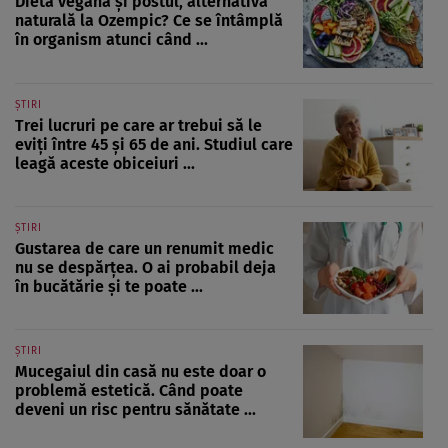
Dieta vegană și postul, alternativa
naturală la Ozempic? Ce se întâmplă
în organism atunci când ...
ȘTIRI
Trei lucruri pe care ar trebui să le
eviți între 45 și 65 de ani. Studiul care
leagă aceste obiceiuri ...
ȘTIRI
Gustarea de care un renumit medic
nu se despărțea. O ai probabil deja
în bucătărie și te poate ...
ȘTIRI
Mucegaiul din casă nu este doar o
problemă estetică. Când poate
deveni un risc pentru sănătate ...