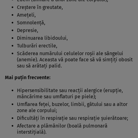
Creştere în greutate,
Ameţeli,
Somnolenţă,
Depresie,
Diminuarea libidoului,
Tulburări erectile,
Scăderea numărului celulelor roşii ale sângelui
(anemie). Aceasta vă poate face să vă simţiţi obosit
sau să arătaţi palid.
Mai puţin frecvente:
Hipersensibilitate sau reacţii alergice (erupţie,
mâncărime sau umflaturi pe piele);
Umflarea feţei, buzelor, limbii, gâtului sau a altor
zone ale corpului;
Dificultăţi în respiraţie sau respiraţie şuierătoare;
Afectare a plămânilor (boală pulmonară
interstiţială).