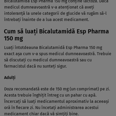
Bicalutamidă Esp Pharma 150 mg conţine lactoză. Dacă
medicul dumneavoastră v-a atenţionat că aveţi
intoleranţă la unele categorii de glucide vă rugăm să-l
întrebaţi înainte de a lua acest medicament.
Cum să luaţi Bicalutamidă Esp Pharma
150 mg
Luaţi întotdeauna Bicalutamidă Esp Pharma 150 mg
exact aşa cum v-a spus medicul dumneavoastră. Trebuie
să discutaţi cu medicul dumneavoastră sau cu
farmacistul dacă nu sunteţi sigur.
Adulţi
Doza recomandată este de 150 mg (un comprimat) pe zi.
Acesta trebuie înghiţit întreg cu un pahar cu apă.
Încercaţi să luaţi medicamentul aproximativ la aceeaşi
oră în fiecare zi. Nu încetaţi administrarea acestui
medicament chiar dacă vă simţiţi bine.