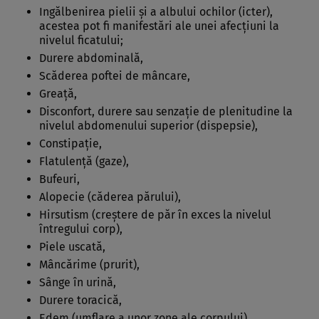
Ingălbenirea pielii şi a albului ochilor (icter),
acestea pot fi manifestări ale unei afecţiuni la
nivelul ficatului;
Durere abdominală,
Scăderea poftei de mâncare,
Greaţă,
Disconfort, durere sau senzaţie de plenitudine la
nivelul abdomenului superior (dispepsie),
Constipaţie,
Flatulenţă (gaze),
Bufeuri,
Alopecie (căderea părului),
Hirsutism (creştere de păr în exces la nivelul
întregului corp),
Piele uscată,
Mâncărime (prurit),
Sânge în urină,
Durere toracică,
Edem (umflare a unor zone ale corpului),