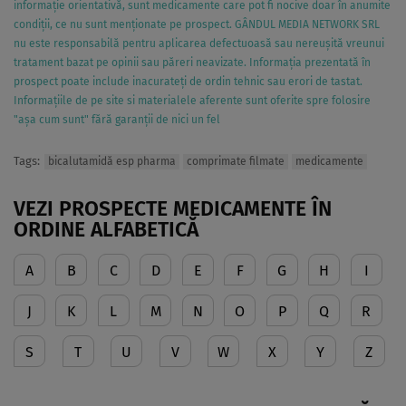
informație orientativă, sunt medicamente care pot fi nocive doar în anumite
condiții, ce nu sunt menționate pe prospect. GÂNDUL MEDIA NETWORK SRL
nu este responsabilă pentru aplicarea defectuoasă sau nereușită vreunui
tratament bazat pe opinii sau păreri neavizate. Informația prezentată în
prospect poate include inacurateți de ordin tehnic sau erori de tastat.
Informațiile de pe site si materialele aferente sunt oferite spre folosire
"așa cum sunt" fără garanții de nici un fel
Tags:
bicalutamidă esp pharma
comprimate filmate
medicamente
VEZI PROSPECTE MEDICAMENTE ÎN
ORDINE ALFABETICĂ
A
B
C
D
E
F
G
H
I
J
K
L
M
N
O
P
Q
R
S
T
U
V
W
X
Y
Z