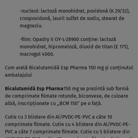
-nucleul: lactoză monohidrat, povidonă (K 29/32),
crospovidonă, lauril sulfat de sodiu, stearat de
magneziu.
-film: Opadry II OY-L-28900 conţine: lactoză
monohidrat, hipromeloză, dioxid de titan (E 171),
macrogol 4000.
Cum arată Bicalutamidă Esp Pharma 150 mg şi conţinutul
ambalajului
Bicalutamidă Esp Pharma
150 mg se prezintă sub formă
de comprimate filmate rotunde, biconvexe, de culoare
albă, inscripţionate cu ,,BCM 150″ pe o faţă.
Cutie cu 3 blistere din Al/PVDC-PE-PVC a câte 10
comprimate filmate. Cutie cu 4 blistere din Al/PVDC-PE-
PVC a câte 7 comprimate filmate. Cutie cu 5 blistere din