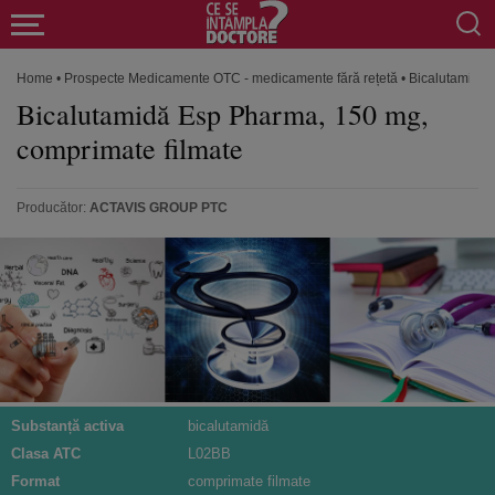
Home
•
Prospecte Medicamente OTC - medicamente fără rețetă
•
Bicalutamidă 
Bicalutamidă Esp Pharma, 150 mg,
comprimate filmate
Producător:
ACTAVIS GROUP PTC
Substanță activa
bicalutamidă
Clasa ATC
L02BB
Format
comprimate filmate