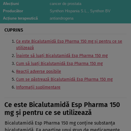
Afecțiuni
cancer de prostata
Producător
Synthon Hispania S.L., Synthon BV
Acțiune terapeutică
antiandrogena
CUPRINS
Ce este Bicalutamidă Esp Pharma 150 mg şi pentru ce se
utilizează
Înainte să luaţi Bicalutamidă Esp Pharma 150 mg
Cum să luaţi Bicalutamidă Esp Pharma 150 mg
Reacţii adverse posibile
Cum se păstrează Bicalutamidă Esp Pharma 150 mg
Informaţii suplimentare
Ce este Bicalutamidă Esp Pharma 150
mg şi pentru ce se utilizează
Bicalutamidă Esp Pharma 150 mg conţine substanţa
bicalutamidă. Ea aparţine unui grup de medicamente