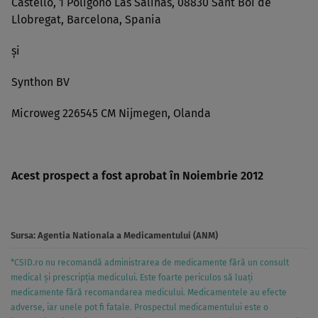
Castello, 1 Poligono Las Salinas, 08830 Sant Boi de
Llobregat, Barcelona, Spania
şi
Synthon BV
Microweg 226545 CM Nijmegen, Olanda
Acest prospect a fost aprobat în Noiembrie 2012
Sursa:
Agentia Nationala a Medicamentului (ANM)
*CSID.ro nu recomandă administrarea de medicamente fără un consult
medical și prescripția medicului. Este foarte periculos să luați
medicamente fără recomandarea medicului. Medicamentele au efecte
adverse, iar unele pot fi fatale. Prospectul medicamentului este o