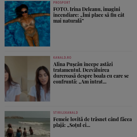
PROSPORT
FOTO. Irina Deleanu, imagini
incendiare: „Îmi place să fiu cât
mai naturală”
KANALD.RO
Alina Pușcău începe astăzi
tratamentul. Dezvăluirea
dureroasă despre boala cu care se
confruntă: „Am intrat...
STIRILEKANALD
Femeie lovită de trăsnet când făcea
plajă: „Soțul ei...