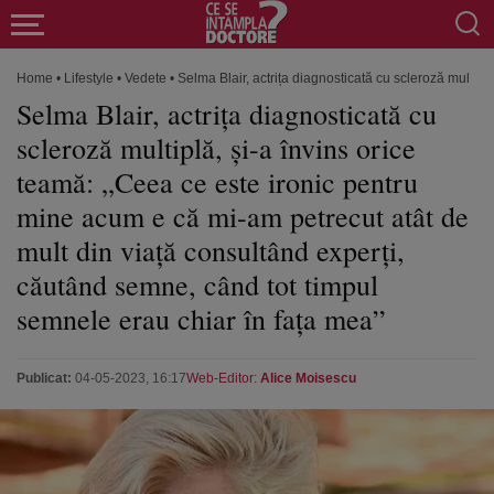
Home
•
Lifestyle
•
Vedete
•
Selma Blair, actrița diagnosticată cu scleroză multip
Selma Blair, actrița diagnosticată cu
scleroză multiplă, și-a învins orice
teamă: „Ceea ce este ironic pentru
mine acum e că mi-am petrecut atât de
mult din viață consultând experți,
căutând semne, când tot timpul
semnele erau chiar în fața mea”
Publicat:
04-05-2023, 16:17
Web-Editor:
Alice Moisescu