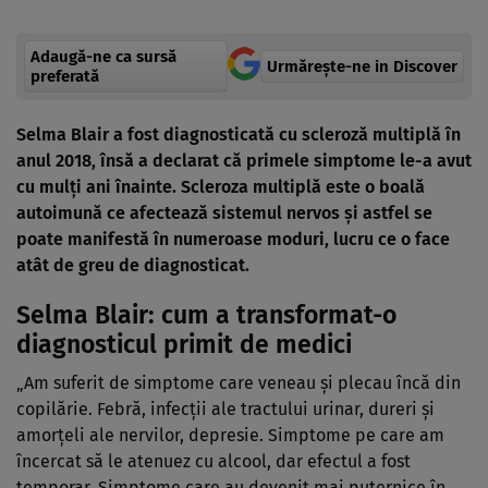
Adaugă-ne ca sursă
Urmărește-ne in Discover
preferată
Selma Blair a fost diagnosticată cu scleroză multiplă în
anul 2018, însă a declarat că primele simptome le-a avut
cu mulți ani înainte. Scleroza multiplă este o boală
autoimună ce afectează sistemul nervos și astfel se
poate manifestă în numeroase moduri, lucru ce o face
atât de greu de diagnosticat.
Selma Blair: cum a transformat-o
diagnosticul primit de medici
„Am suferit de simptome care veneau și plecau încă din
copilărie. Febră, infecții ale tractului urinar, dureri și
amorțeli ale nervilor, depresie. Simptome pe care am
încercat să le atenuez cu alcool, dar efectul a fost
temporar. Simptome care au devenit mai puternice în