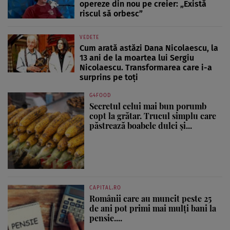
opereze din nou pe creier: „Există
riscul să orbesc”
VEDETE
Cum arată astăzi Dana Nicolaescu, la
13 ani de la moartea lui Sergiu
Nicolaescu. Transformarea care i-a
surprins pe toți
G4FOOD
Secretul celui mai bun porumb
copt la grătar. Trucul simplu care
păstrează boabele dulci și...
CAPITAL.RO
Românii care au muncit peste 25
de ani pot primi mai mulți bani la
pensie....