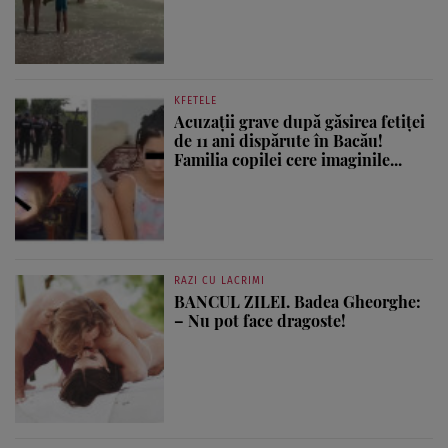
KFETELE
Acuzații grave după găsirea fetiței
de 11 ani dispărute în Bacău!
Familia copilei cere imaginile...
RAZI CU LACRIMI
BANCUL ZILEI. Badea Gheorghe:
– Nu pot face dragoste!