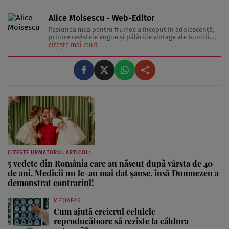
Alice Moisescu - Web-Editor
Pasiunea mea pentru frumos a început în adolescență,
printre revistele Vogue și pălăriile vintage ale bunicii.
Astăzi, am transformat acea fascinație într-o misiune:
citește mai mult
aceea de a te ajuta să-ți găsești propriul stil și să trăiești
frumos. Pentru a înțelege secretele din spatele hainelor,
...
CITESTE URMATORUL ARTICOL:
5 vedete din România care au născut după vârsta de 40
de ani. Medicii nu le-au mai dat șanse, însă Dumnezeu a
demonstrat contrariul!
MEDIAFAX
Cum ajută creierul celulele
reproducătoare să reziste la căldura