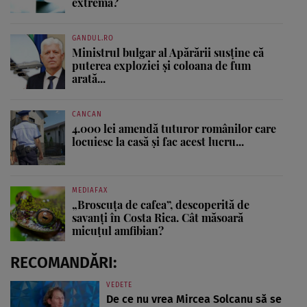
extremă?
GANDUL.RO
Ministrul bulgar al Apărării susține că
puterea exploziei și coloana de fum
arată...
CANCAN
4.000 lei amendă tuturor românilor care
locuiesc la casă și fac acest lucru...
MEDIAFAX
„Broscuța de cafea”, descoperită de
savanți în Costa Rica. Cât măsoară
micuțul amfibian?
RECOMANDĂRI:
VEDETE
De ce nu vrea Mircea Solcanu să se