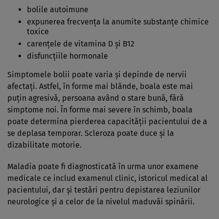
bolile autoimune
expunerea frecvența la anumite substanțe chimice
toxice
carențele de vitamina D și B12
disfuncțiile hormonale
Simptomele bolii poate varia și depinde de nervii
afectați. Astfel, în forme mai blânde, boala este mai
puțin agresivă, persoana având o stare
bună
,
fără
simptome noi. În forme mai severe în schimb, boala
poate determina pierderea capacității pacientului de a
se deplasa temporar. Scleroza poate duce și la
dizabilitate motorie.
Maladia poate fi diagnosticată în urma unor examene
medicale ce includ examenul clinic, istoricul medical al
pacientului, dar și testări pentru depistarea leziunilor
neurologice și a celor de la nivelul maduvăi spinării.