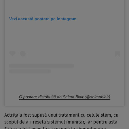
Vezi această postare pe Instagram
O postare distribuită de Selma Blair (@selmablair)
Actrița a fost supusă unui tratament cu celule stem, cu
scopul de a-i reseta sistemul imunitar, iar pentru asta
Salma a fost nevoită să recurgă la chimioterapie.