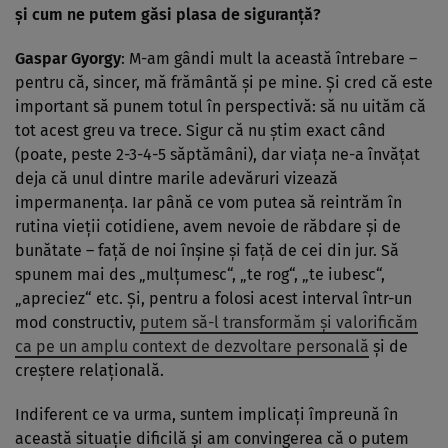
şi cum ne putem găsi plasa de siguranţă?
Gaspar Gyorgy
: M-am gândi mult la această întrebare –
pentru că, sincer, mă frământă şi pe mine. Şi cred că este
important să punem totul în perspectivă: să nu uităm că
tot acest greu va trece. Sigur că nu ştim exact când
(poate, peste 2-3-4-5 săptămâni), dar viaţa ne-a învăţat
deja că unul dintre marile adevăruri vizează
impermanenţa. Iar până ce vom putea să reintrăm în
rutina vieţii cotidiene, avem nevoie de răbdare şi de
bunătate – faţă de noi înşine şi faţă de cei din jur. Să
spunem mai des „mulţumesc“, „te rog“, „te iubesc“,
„apreciez“ etc. Şi, pentru a folosi acest interval într-un
mod constructiv,
putem să-l transformăm şi valorificăm
ca pe un amplu context de dezvoltare personală
şi de
creştere relaţională.
Indiferent ce va urma, suntem implicaţi împreună în
această situaţie dificilă şi am convingerea că o putem