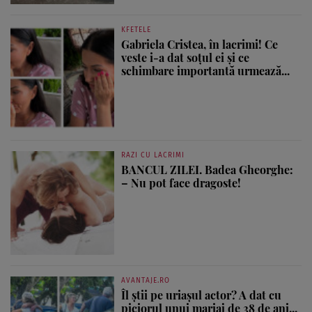
KFETELE
Gabriela Cristea, în lacrimi! Ce
veste i-a dat soțul ei și ce
schimbare importantă urmează...
RAZI CU LACRIMI
BANCUL ZILEI. Badea Gheorghe:
– Nu pot face dragoste!
AVANTAJE.RO
Îl știi pe uriașul actor? A dat cu
piciorul unui mariaj de 38 de ani...