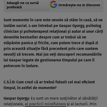
Adaugă-ne ca sursă
Urmărește-ne in Discover
preferată
Sunt momente în care este nevoie să stăm în casă, să ne
izolăm social. L-am întrebat pe Gaspar Gyorgy, psiholog
clinician şi psihoterapeut relaţional şi autor al unor cărţi
devenite bestseller despre cum ar trebui să ne
stăpânim panica şi fricile, cum putem trece zi după zi
prin această situaţie fără precedent prin care suntem
nevoiţi să trecem. Mai jos veţi descoperi recomandările
lui Gaspar legate de gestionarea timpului pe care îl
petrecem în izolare.
C.S.Î.D: Cum crezi că ar trebui folosit cel mai eficient
timpul, în astfel de momente?
Gaspar Gyorgy
: Eu sunt un mare susţinător al sănătăţii
relaţionale,
al practicii mindfulness
şi al lecturii. Prin