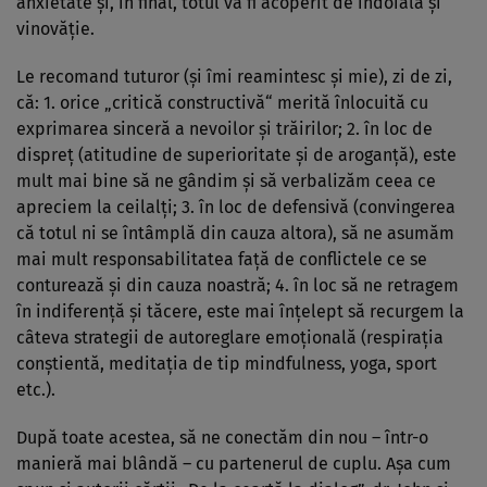
anxietate şi, în final, totul va fi acoperit de îndoială şi
vinovăţie.
Le recomand tuturor (şi îmi reamintesc şi mie), zi de zi,
că: 1. orice „critică constructivă“ merită înlocuită cu
exprimarea sinceră a nevoilor şi trăirilor; 2. în loc de
dispreţ (atitudine de superioritate şi de aroganţă), este
mult mai bine să ne gândim şi să verbalizăm ceea ce
apreciem la ceilalţi; 3. în loc de defensivă (convingerea
că totul ni se întâmplă din cauza altora), să ne asumăm
mai mult responsabilitatea faţă de conflictele ce se
conturează şi din cauza noastră; 4. în loc să ne retragem
în indiferenţă şi tăcere, este mai înţelept să recurgem la
câteva strategii de autoreglare emoţională (respiraţia
conştientă, meditaţia de tip mindfulness, yoga, sport
etc.).
După toate acestea, să ne conectăm din nou – într-o
manieră mai blândă – cu partenerul de cuplu. Aşa cum