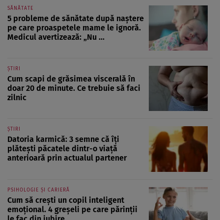
SĂNĂTATE
5 probleme de sănătate după naștere
pe care proaspetele mame le ignoră.
Medicul avertizează: „Nu ...
ȘTIRI
Cum scapi de grăsimea viscerală în
doar 20 de minute. Ce trebuie să faci
zilnic
ȘTIRI
Datoria karmică: 3 semne că îți
plătești păcatele dintr-o viață
anterioară prin actualul partener
PSIHOLOGIE ȘI CARIERĂ
Cum să crești un copil inteligent
emoțional. 4 greșeli pe care părinții
le fac din iubire