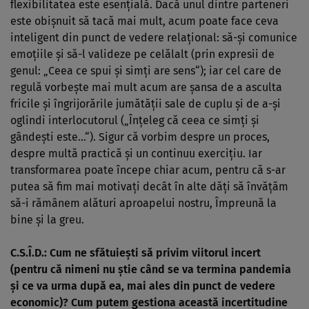
flexibilitatea este esenţială. Dacă unul dintre parteneri
este obişnuit să tacă mai mult, acum poate face ceva
inteligent din punct de vedere relaţional: să-şi comunice
emoţiile şi să-l valideze pe celălalt (prin expresii de
genul: „Ceea ce spui şi simţi are sens“); iar cel care de
regulă vorbeşte mai mult acum are şansa de a asculta
fricile şi îngrijorările jumătăţii sale de cuplu şi de a-şi
oglindi interlocutorul („Înţeleg că ceea ce simţi şi
gândeşti este…“). Sigur că vorbim despre un proces,
despre multă practică şi un continuu exerciţiu. Iar
transformarea poate începe chiar acum, pentru că s-ar
putea să fim mai motivaţi decât în alte dăţi să învăţăm
să-i rămânem alături aproapelui nostru, Împreună la
bine şi la greu.
C.S.Î.D.: Cum ne sfătuieşti să privim viitorul incert
(pentru că nimeni nu ştie când se va termina pandemia
şi ce va urma după ea, mai ales din punct de vedere
economic)? Cum putem gestiona această incertitudine