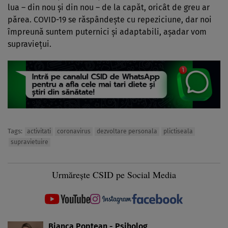
lua – din nou şi din nou – de la capăt, oricât de greu ar
părea. COVID-19 se răspândeşte cu repeziciune, dar noi
împreună suntem puternici şi adaptabili, aşadar vom
supravieţui.
Tags:
activitati
coronavirus
dezvoltare personala
plictiseala
supravietuire
Urmărește CSID pe Social Media
Bianca Poptean - Psiholog