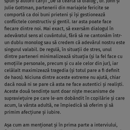
spun şi autorii cărţii „De la ceartă la dialog”, dr. John şi
Julie Gottman, partenerii din mariajele fericite se
comportă ca doi buni prieteni şi îşi gestionează
conflictele constructiv şi gentil. Iar asta poate face
fiecare dintre noi. Mai exact, să exersăm dialogul în
adevăratul sens al cuvântului, fără să ne cantonăm într-
un dublu monolog sau să credem că adevărul nostru este
singurul valabil. De regulă, în situaţii de stres, unul
dintre parteneri minimalizează situaţia (şi la fel face cu
emoţiile personale, precum şi cu ale celor din jur), iar
celălalt maximizează tragedia (şi totul pare a fi definit
de haos). Niciuna dintre aceste extreme nu ajută, chiar
dacă nouă ni se pare că asta ne face autentici şi realişti.
Aceste două tendinţe sunt doar nişte mecanisme de
supravieţuire pe care le-am dobândit în copilărie şi care
acum, la vârsta adultă, ne împiedică să oferim şi să
primim afecţiune şi iubire.
Aşa cum am menţionat şi în prima parte a interviului,