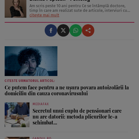
Am scris peste 10 ani pentru Ce se întâmplă doctore,
timp în care am realizat sute de articole, interviuri cu
medici și specialiști în diverse domenii, materiale video,
citește mai mult
conferințe și emisiuni live. Mai mult, sunt mamă a doi
băieți minunați care mi-au oferit ocazia să văd lumea
prin ...
CITESTE URMATORUL ARTICOL:
Ce putem face pentru a ne uşura povara autoizolării la
domiciliu din cauza coronavirusului
MEDIAFAX
Secretul unui cuplu de pensionari care
nu are datorii: metoda plicurilor le-a
schimbat...
GANDUL.RO