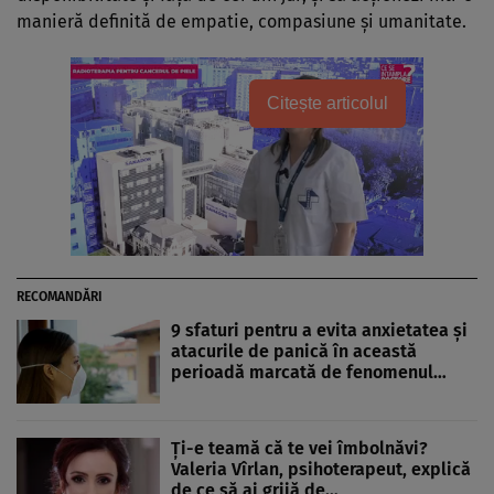
manieră definită de empatie, compasiune şi umanitate.
Citește articolul
RECOMANDĂRI
9 sfaturi pentru a evita anxietatea şi
atacurile de panică în această
perioadă marcată de fenomenul…
Ţi-e teamă că te vei îmbolnăvi?
Valeria Vîrlan, psihoterapeut, explică
de ce să ai grijă de…