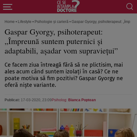
Home
•
Lifestyle
•
Psihologie și carieră
•
Gaspar Gyorgy, psihoterapeut: „Împreun
Gaspar Gyorgy, psihoterapeut:
„Împreună suntem puternici şi
adaptabili, aşadar vom supravieţui”
Ce facem ziua întreagă fără să ne plictisim, mai
ales acum când suntem izolaţi în casă? Ce ne
poate motiva să fim pozitivi? Gaspar Gyorgy ne
oferă nişte variante.
Publicat:
17-03-2020, 23:09
Psiholog:
Bianca Poptean