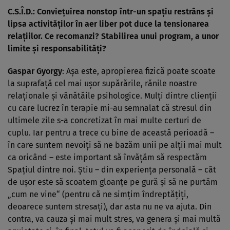
C.S.Î.D.: Convieţuirea nonstop într-un spaţiu restrâns şi
lipsa activităţilor în aer liber pot duce la tensionarea
relaţiilor. Ce recomanzi? Stabilirea unui program, a unor
limite şi responsabilităţi?
Gaspar Gyorgy
: Aşa este, apropierea fizică poate scoate
la suprafaţă cel mai uşor supărările, rănile noastre
relaţionale şi vânătăile psihologice. Mulţi dintre clienţii
cu care lucrez în terapie mi-au semnalat că stresul din
ultimele zile s-a concretizat în mai multe certuri de
cuplu. Iar pentru a trece cu bine de această perioadă –
în care suntem nevoiţi să ne bazăm unii pe alţii mai mult
ca oricând – este important să învăţăm să respectăm
Spaţiul dintre noi. Ştiu – din experienţa personală – cât
de uşor este să scoatem gloanţe pe gură şi să ne purtăm
„cum ne vine“ (pentru că ne simţim îndreptăţiţi,
deoarece suntem stresaţi), dar asta nu ne va ajuta. Din
contra, va cauza şi mai mult stres, va genera şi mai multă