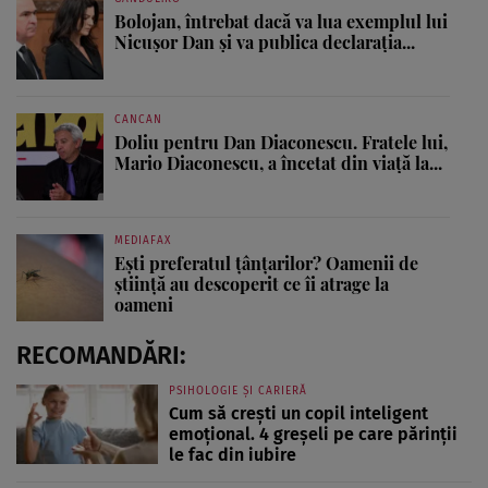
Bolojan, întrebat dacă va lua exemplul lui
Nicușor Dan și va publica declarația...
CANCAN
Doliu pentru Dan Diaconescu. Fratele lui,
Mario Diaconescu, a încetat din viață la...
MEDIAFAX
Ești preferatul țânțarilor? Oamenii de
știință au descoperit ce îi atrage la
oameni
RECOMANDĂRI:
PSIHOLOGIE ȘI CARIERĂ
Cum să crești un copil inteligent
emoțional. 4 greșeli pe care părinții
le fac din iubire