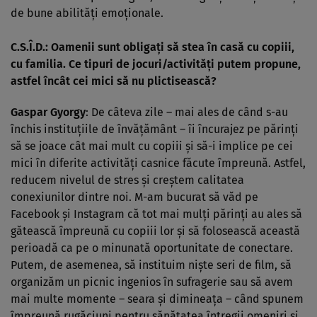
de bune abilităţi emoţionale.
C.S.Î.D.: Oamenii sunt obligaţi să stea în casă cu copiii,
cu familia. Ce tipuri de
jocuri/activităţi putem propune
,
astfel încât cei mici să nu plictisească?
Gaspar Gyorgy
: De câteva zile – mai ales de când s-au
închis instituţiile de învăţământ – îi încurajez pe părinţi
să se joace cât mai mult cu copiii şi să-i implice pe cei
mici în diferite activităţi casnice făcute împreună. Astfel,
reducem nivelul de stres şi creştem calitatea
conexiunilor dintre noi. M-am bucurat să văd pe
Facebook şi Instagram că tot mai mulţi părinţi au ales să
gătească împreună cu copiii lor şi să folosească această
perioadă ca pe o minunată oportunitate de conectare.
Putem, de asemenea, să instituim nişte seri de film, să
organizăm un picnic ingenios în sufragerie sau să avem
mai multe momente – seara şi dimineaţa – când spunem
împreună rugăciuni pentru sănătatea întregii omeniri şi