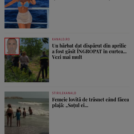
KANALD.RO
Un bărbat dat dispărut din aprilie
a fost găsit ÎNGROPAT în curtea...
Vezi mai mult
STIRILEKANALD
Femeie lovită de trăsnet când făcea
plajă: „Soțul ei...