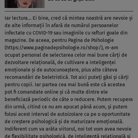
Iar lectura… Ei bine, cred că mintea noastră are nevoie şi
de alte informaţii în afară de numărul persoanelor
infectate cu COVID-19 sau imaginile cu rafturi goale din
magazine. De aceea, pentru Pagina de Psihologie
(https://www.paginadepsihologie.ro/shop/), m-am
ocupat personal de selectarea celor mai bune cărţi de
dezvoltare relaţională, de cultivare a inteligenţei
emoţionale şi de autocunoaştere, plus alte câteva
recomandări de beletristică. Tot aici puteţi găsi şi cărţi
pentru copii. Iar partea cea mai bună este că acestea
pot fi comandate online şi că multe dintre ele
beneficiază periodic de câte o reducere. Putem recupera
din urmă, citind ce nu am apucat până acum, şi putem
folosi acest interval de autoizolare ca pe o oportunitate
de creştere psihologică şi de maturizare emoţională.
Indiferent cum va arăta viitorul, noi tot vom avea nevoie
de flexibilitate psihologică, de inteligenţă relaţională şi