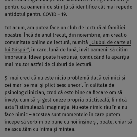
pentru ca oamenii de ştiinţă să identifice cât mai repede
antidotul pentru COVID – 19.
Tot acum, am putea face un club de lectură al familiei
noastre. Încă de anul trecut, din noiembrie, am creat o
comunitate online de lectură, numită
„Clubul de carte al
lui Gáspár“
, în care, lună de lună, invit oamenii să citim
împreună. Ideea poate fi extinsă, conducând la apariţia
mai multor astfel de cluburi de lectură.
Şi mai cred că nu este nicio problemă dacă cei mici şi
cei mari se mai şi plictisesc uneori. În calitate de
psiholog clinician, cred că este bine ca fiecare om să
înveţe cum să-şi gestioneze propria plictiseală, fiindcă
asta îi stimulează imaginaţia. Nu este nimic rău în a nu
face nimic – acestea sunt momentele în care putem
începe să vorbim pe bune cu noi înşine şi, poate, chiar să
ne ascultăm cu inima şi mintea.