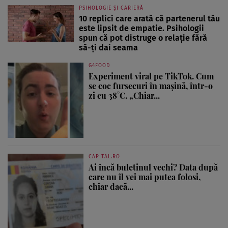
PSIHOLOGIE ȘI CARIERĂ
10 replici care arată că partenerul tău
este lipsit de empatie. Psihologii
spun că pot distruge o relație fără
să-ți dai seama
G4FOOD
Experiment viral pe TikTok. Cum
se coc fursecuri în mașină, într-o
zi cu 38°C. „Chiar...
CAPITAL.RO
Ai încă buletinul vechi? Data după
care nu îl vei mai putea folosi,
chiar dacă...