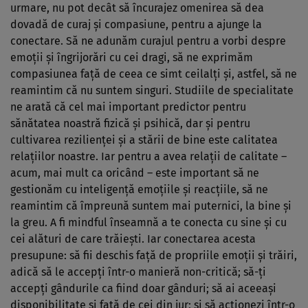
urmare, nu pot decât să încurajez omenirea să dea
dovadă de curaj şi compasiune, pentru a ajunge la
conectare. Să ne adunăm curajul pentru a vorbi despre
emoţii şi îngrijorări cu cei dragi, să ne exprimăm
compasiunea faţă de ceea ce simt ceilalţi şi, astfel, să ne
reamintim că nu suntem singuri. Studiile de specialitate
ne arată că cel mai important predictor pentru
sănătatea noastră fizică şi psihică, dar şi pentru
cultivarea rezilienţei şi a stării de bine este calitatea
relaţiilor noastre. Iar pentru a avea relaţii de calitate –
acum, mai mult ca oricând – este important să ne
gestionăm cu inteligenţă emoţiile şi reacţiile, să ne
reamintim că împreună suntem mai puternici, la bine şi
la greu. A fi mindful înseamnă a te conecta cu sine şi cu
cei alături de care trăieşti. Iar conectarea acesta
presupune: să fii deschis faţă de propriile emoţii şi trăiri,
adică să le accepţi într-o manieră non-critică; să-ţi
accepţi gândurile ca fiind doar gânduri; să ai aceeaşi
disponibilitate şi faţă de cei din jur; şi să acţionezi într-o