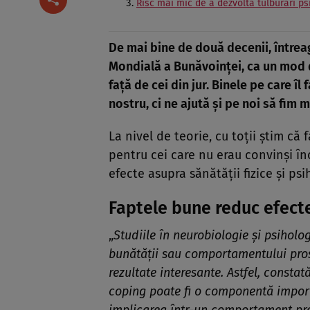
Risc mai mic de a dezvolta tulburări ps
De mai bine de două decenii, între
Mondială a Bunăvoinței, ca un mod de
față de cei din jur. Binele pe care î
nostru, ci ne ajută și pe noi să fim 
La nivel de teorie, cu toții știm că
pentru cei care nu erau convinși în
efecte asupra sănătății fizice și psi
Faptele bune reduc efecte
„
Studiile în neurobiologie și psiholo
bunătății sau comportamentului proso
rezultate interesante. Astfel, constat
coping poate fi o componentă importa