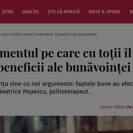
ȘTIRI
HEALTH
ȘTII CĂ MERITĂ
DIETE & SPORT
N
are cu toții îl avem la îndemână. 3 beneficii ale bunăvoinței
entul pe care cu toții îl
eneficii ale bunăvoinței
iința vine cu noi argumente: faptele bune au efe
ă Beatrice Popescu, psihoterapeut.
Senior Editor:
Pau