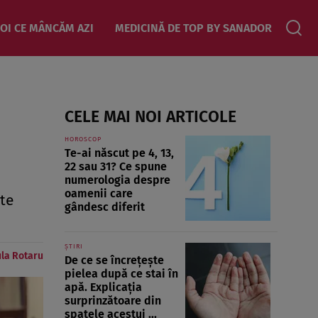
OI CE MÂNCĂM AZI
MEDICINĂ DE TOP BY SANADOR
CELE MAI NOI ARTICOLE
HOROSCOP
Te-ai născut pe 4, 13,
22 sau 31? Ce spune
numerologia despre
oamenii care
cte
gândesc diferit
ȘTIRI
la Rotaru
De ce se încrețește
pielea după ce stai în
apă. Explicația
surprinzătoare din
spatele acestui ...