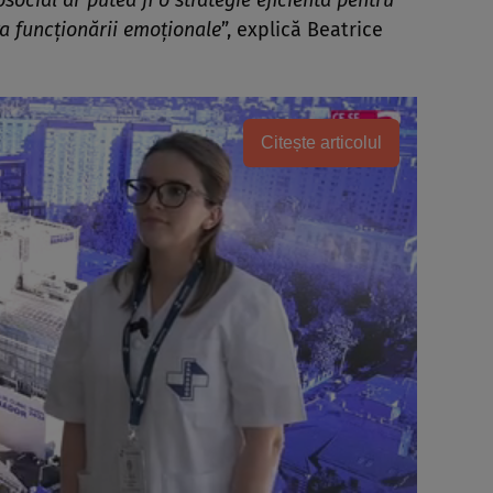
ocial ar putea fi o strategie eficientă pentru
a funcționării emoționale
”, explică Beatrice
Citește articolul