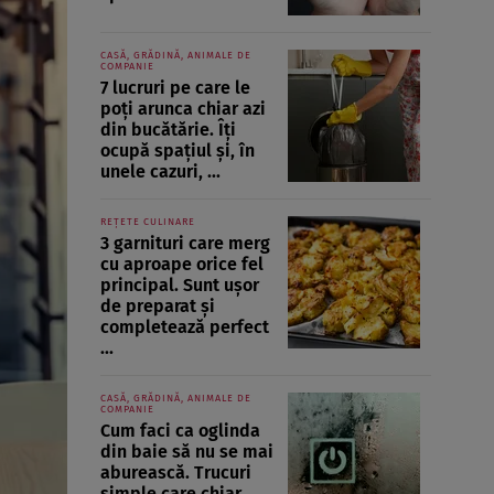
CASĂ, GRĂDINĂ, ANIMALE DE
COMPANIE
7 lucruri pe care le
poți arunca chiar azi
din bucătărie. Îți
ocupă spațiul și, în
unele cazuri, ...
REȚETE CULINARE
3 garnituri care merg
cu aproape orice fel
principal. Sunt ușor
de preparat și
completează perfect
...
CASĂ, GRĂDINĂ, ANIMALE DE
COMPANIE
Cum faci ca oglinda
din baie să nu se mai
aburească. Trucuri
simple care chiar