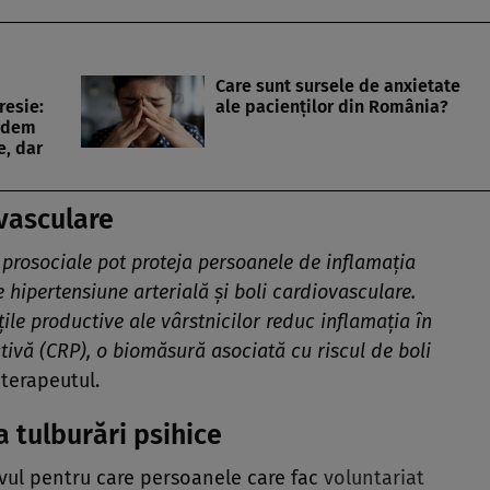
Care sunt sursele de anxietate
resie:
ale pacienților din România?
ndem
e, dar
ovasculare
le prosociale pot proteja persoanele de inflamația
e hipertensiune arterială și boli cardiovasculare.
țile productive ale vârstnicilor reduc inflamația în
tivă (CRP)
, o biomăsură asociată cu riscul de boli
oterapeutul.
a tulburări psihice
tivul pentru care persoanele care fac
voluntariat