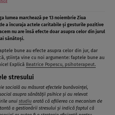
ihice
aga lumea marchează pe 13 noiembrie Ziua
 a încuraja actele caritabile și gesturile pozitive
l facem nu are însă efecte doar asupra celor din jurul
mai sănătoși.
 faptele bune au efecte asupra celor din jur, dar
că, știința vine cu noi argumente: faptele bune au
hice! Explică
Beatrice Popescu, psihoterapeut.
le stresului
gie socială au măsurat efectele bunăvoinței,
cial asupra sănătății psihice și au relevat
ările unui
studiu
arată că afilierea ca mecanism de
ntă a gestionării stresului și indică faptul că