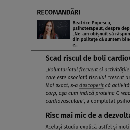
RECOMANDĂRI
Beatrice Popescu,
psihoterapeut, despre dep
„Ne-am obișnuit să răspu
din politețe că suntem bin
e…
Scad riscul de boli cardi
„
Voluntariatul frecvent și activități
care este asociată riscului crescut d
Mai exact, s-a
descoperit
că activită
corp, așa cum indică
proteina C reac
cardiovasculare
”, a completat psih
Risc mai mic de a dezvolt
Același studiu explică astfel și mo