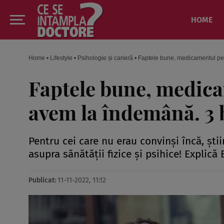
HOME
Home
•
Lifestyle
•
Psihologie și carieră
•
Faptele bune, medicamentul pe c
Faptele bune, medicam
avem la îndemână. 3 b
Pentru cei care nu erau convinși încă, șt
asupra sănătății fizice și psihice! Explic
Publicat:
11-11-2022, 11:12