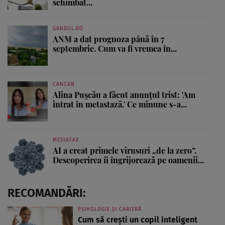
schimbat...
GANDUL.RO
ANM a dat prognoza până în 7
septembrie. Cum va fi vremea în...
CANCAN
Alina Pușcău a făcut anunțul trist: 'Am
intrat în metastază.' Ce minune s-a...
MEDIAFAX
AI a creat primele virusuri „de la zero”.
Descoperirea îi îngrijorează pe oamenii...
RECOMANDĂRI:
PSIHOLOGIE ȘI CARIERĂ
Cum să crești un copil inteligent