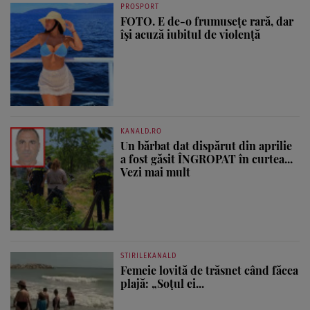
PROSPORT
FOTO. E de-o frumusețe rară, dar
își acuză iubitul de violență
KANALD.RO
Un bărbat dat dispărut din aprilie
a fost găsit ÎNGROPAT în curtea...
Vezi mai mult
STIRILEKANALD
Femeie lovită de trăsnet când făcea
plajă: „Soțul ei...