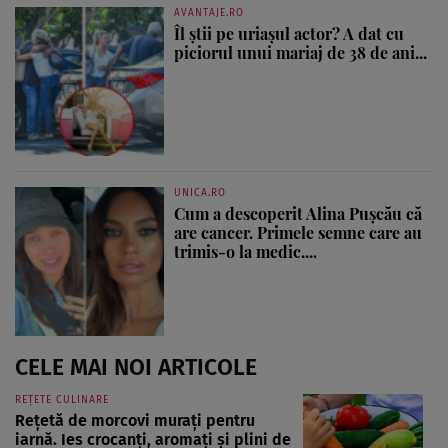
AVANTAJE.RO
Îl știi pe uriașul actor? A dat cu
piciorul unui mariaj de 38 de ani...
UNICA.RO
Cum a descoperit Alina Pușcău că
are cancer. Primele semne care au
trimis-o la medic....
CELE MAI NOI ARTICOLE
REȚETE CULINARE
Rețetă de morcovi murați pentru
iarnă. Ies crocanți, aromați și plini de