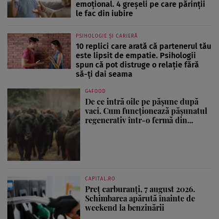
emoțional. 4 greșeli pe care părinții
le fac din iubire
PSIHOLOGIE ȘI CARIERĂ
10 replici care arată că partenerul tău
este lipsit de empatie. Psihologii
spun că pot distruge o relație fără
să-ți dai seama
G4FOOD
De ce intră oile pe pășune după
vaci. Cum funcționează pășunatul
regenerativ într-o fermă din...
CAPITAL.RO
Preț carburanți, 7 august 2026.
Schimbarea apărută înainte de
weekend la benzinării