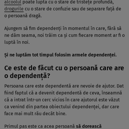
alcoolul
poate lupta cu o stare de tristețe profundă,
drogurile
cu o stare de confuzie sau de separare față de
o persoană dragă.
Ajungem să fim dependenți în momentul în care, fără să
ne dăm seama, noi trăim ca și cum fiecare moment ar fi o
luptă în noi.
Și ne luptăm tot timpul folosim armele dependenței.
Ce este de făcut cu o persoană care are
o dependență?
Persoana care este dependentă are nevoie de ajutor. Dat
fiind faptul că a devenit dependentă de ceva, înseamnă
că a intrat într-un cerc vicios în care ajutorul este văzut
ca venind din partea obiectului dependenței, dar care
face mai mult rău decât bine.
Primul pas este ca acea persoană
să dorească