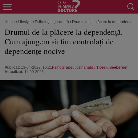
Home
•
Lifestyle
•
Psihologie și carieră
•
Drumul de la plăcere la dependență. C
Drumul de la plăcere la dependență.
Cum ajungem să fim controlați de
dependențe nocive
Publicat:
13-04-2022, 16:21
Psihoterapeut psihanalist:
Tiberiu Seeberger
Actualizat:
11-09-2023