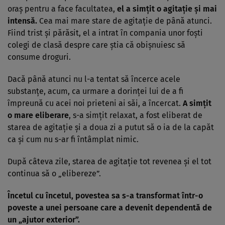
oraș pentru a face facultatea,
el a simțit o agitație și mai
intensă.
Cea mai mare stare de agitație de până atunci.
Fiind trist și părăsit, el a intrat în compania unor foști
colegi de clasă despre care știa că obișnuiesc să
consume droguri.
Dacă până atunci nu l-a tentat să încerce acele
substanțe, acum, ca urmare a dorinței lui de a fi
împreună cu acei noi prieteni ai săi, a încercat.
A simțit
o mare eliberare
, s-a simțit relaxat, a fost eliberat de
starea de agitație și a doua zi a putut să o ia de la capăt
ca și cum nu s-ar fi întâmplat nimic.
După câteva zile, starea de agitație tot revenea și el tot
continua să o „elibereze”.
Încetul cu încetul, povestea sa s-a transformat într-o
poveste a unei persoane care a devenit dependentă de
un „ajutor exterior”.