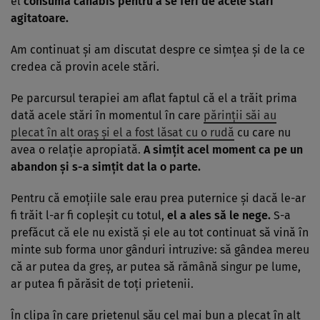
el
consuma canabis pentru a se feri de acele stări
agitatoare.
Am continuat și am discutat despre ce simțea și de la ce
credea că provin acele stări.
Pe parcursul terapiei am aflat faptul că el a trăit prima
dată acele stări în momentul în care
părinții săi au
plecat în alt oraș și el a fost lăsat cu o rudă
cu care nu
avea o relație apropiată.
A simțit acel moment ca pe un
abandon și s-a simțit dat la o parte.
Pentru că emoțiile sale erau prea puternice și dacă le-ar
fi trăit l-ar fi copleșit cu totul,
el a ales să le nege.
S-a
prefăcut că ele nu există și ele au tot continuat să vină în
minte sub forma unor gânduri intruzive: să gândea mereu
că ar putea da greș, ar putea să rămână singur pe lume,
ar putea fi părăsit de toți prietenii.
În clipa în care prietenul său cel mai bun a plecat în alt