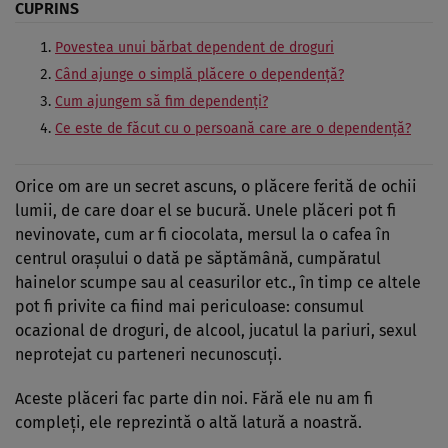
CUPRINS
Povestea unui bărbat dependent de droguri
Când ajunge o simplă plăcere o dependență?
Cum ajungem să fim dependenți?
Ce este de făcut cu o persoană care are o dependență?
Orice om are un secret ascuns, o plăcere ferită de ochii
lumii, de care doar el se bucură. Unele plăceri pot fi
nevinovate, cum ar fi ciocolata, mersul la o cafea în
centrul orașului o dată pe săptămână, cumpăratul
hainelor scumpe sau al ceasurilor etc., în timp ce altele
pot fi privite ca fiind mai periculoase: consumul
ocazional de droguri, de alcool, jucatul la pariuri, sexul
neprotejat cu parteneri necunoscuți.
Aceste plăceri fac parte din noi. Fără ele nu am fi
compleți, ele reprezintă o altă latură a noastră.