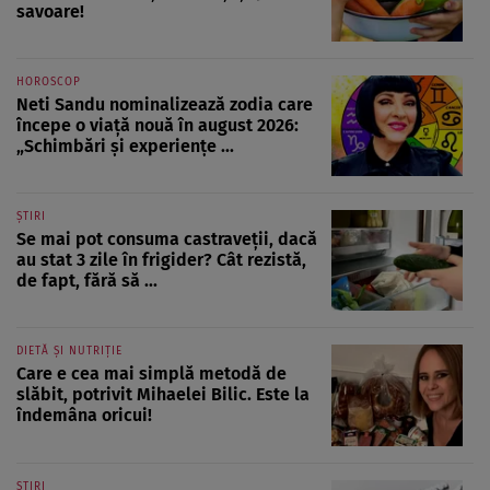
savoare!
HOROSCOP
Neti Sandu nominalizează zodia care
începe o viață nouă în august 2026:
„Schimbări și experiențe ...
ȘTIRI
Se mai pot consuma castraveții, dacă
au stat 3 zile în frigider? Cât rezistă,
de fapt, fără să ...
DIETĂ ȘI NUTRIȚIE
Care e cea mai simplă metodă de
slăbit, potrivit Mihaelei Bilic. Este la
îndemâna oricui!
ȘTIRI