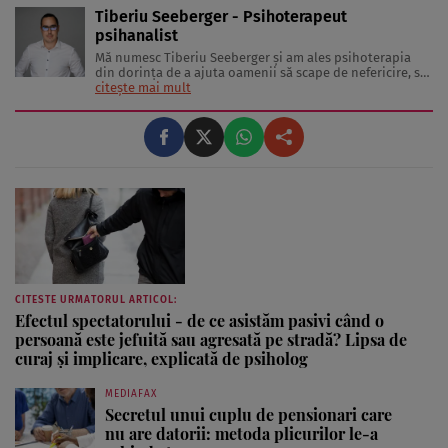
Tiberiu Seeberger - Psihoterapeut
psihanalist
Mă numesc Tiberiu Seeberger și am ales psihoterapia
din dorința de a ajuta oamenii să scape de nefericire, să
dobândească o liniște interioară și să se dezvolte.
citește mai mult
Membru al Colegiului Psihologilor din România - Cod
personal 23165 Membru al Asociației de Psihanaliză și
Psihoterapie ...
CITESTE URMATORUL ARTICOL:
Efectul spectatorului - de ce asistăm pasivi când o
persoană este jefuită sau agresată pe stradă? Lipsa de
curaj și implicare, explicată de psiholog
MEDIAFAX
Secretul unui cuplu de pensionari care
nu are datorii: metoda plicurilor le-a