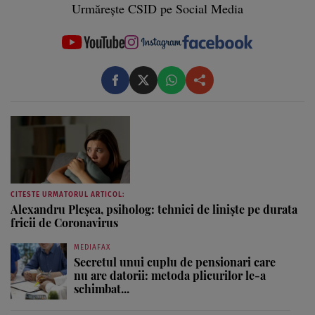
Urmărește CSID pe Social Media
CITESTE URMATORUL ARTICOL:
Alexandru Pleşea, psiholog: tehnici de linişte pe durata
fricii de Coronavirus
MEDIAFAX
Secretul unui cuplu de pensionari care
nu are datorii: metoda plicurilor le-a
schimbat...