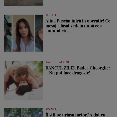
KFETELE
Alina Pușcău intră în operație! Ce
mesaj a lăsat vedeta după ce a
anunțat că...
RAZI CU LACRIMI
BANCUL ZILEI. Badea Gheorghe:
– Nu pot face dragoste!
AVANTAJE.RO
Îl știi pe uriașul actor? A dat cu