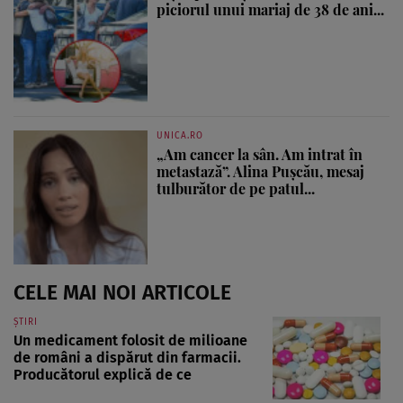
piciorul unui mariaj de 38 de ani...
UNICA.RO
„Am cancer la sân. Am intrat în
metastază”. Alina Pușcău, mesaj
tulburător de pe patul...
CELE MAI NOI ARTICOLE
ȘTIRI
Un medicament folosit de milioane
de români a dispărut din farmacii.
Producătorul explică de ce