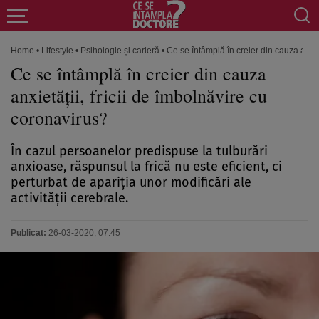
Home
•
Lifestyle
•
Psihologie și carieră
•
Ce se întâmplă în creier din cauza anxie
Ce se întâmplă în creier din cauza
anxietăţii, fricii de îmbolnăvire cu
coronavirus?
În cazul persoanelor predispuse la tulburări
anxioase, răspunsul la frică nu este eficient, ci
perturbat de apariţia unor modificări ale
activităţii cerebrale.
Publicat:
26-03-2020, 07:45