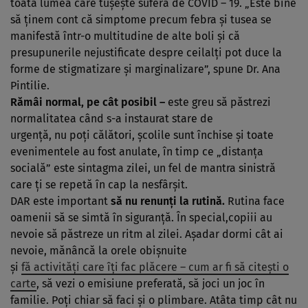
toată lumea care tuşeşte suferă de COVID – 19. „Este bine
să ţinem cont că simptome precum febra şi tusea se
manifestă într-o multitudine de alte boli şi că
presupunerile nejustificate despre ceilalţi pot duce la
forme de stigmatizare şi marginalizare”, spune Dr. Ana
Pintilie.
Rămâi normal, pe cât posibil –
este greu să păstrezi
normalitatea când s-a instaurat stare de
urgenţă, nu poţi călători, şcolile sunt închise şi toate
evenimentele au fost anulate, în timp ce „distanţa
socială” este sintagma zilei, un fel de mantra sinistră
care ţi se repetă în cap la nesfârşit.
DAR este important
să nu renunţi la rutină.
Rutina face
oamenii să se simtă în siguranţă. În special,copiii au
nevoie să păstreze un ritm al zilei. Aşadar dormi cât ai
nevoie, mănâncă la orele obişnuite
şi
fă activităţi care îţi fac plăcere – cum ar fi să citeşti o
carte
, să vezi o emisiune preferată, să joci un joc în
familie. Poţi chiar să faci şi o plimbare. Atâta timp cât nu