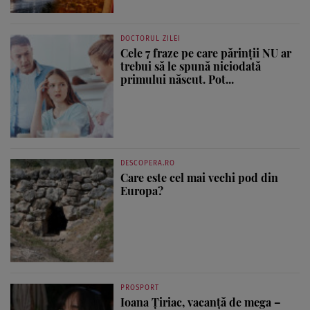
DOCTORUL ZILEI
Cele 7 fraze pe care părinții NU ar
trebui să le spună niciodată
primului născut. Pot...
DESCOPERA.RO
Care este cel mai vechi pod din
Europa?
PROSPORT
Ioana Țiriac, vacanță de mega –