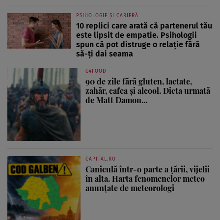
PSIHOLOGIE ȘI CARIERĂ
10 replici care arată că partenerul tău
este lipsit de empatie. Psihologii
spun că pot distruge o relație fără
să-ți dai seama
G4FOOD
90 de zile fără gluten, lactate,
zahăr, cafea și alcool. Dieta urmată
de Matt Damon...
CAPITAL.RO
Caniculă într-o parte a țării, vijelii
în alta. Harta fenomenelor meteo
anunțate de meteorologi