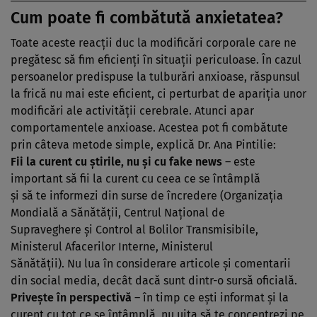
Cum poate fi combătută anxietatea?
Toate aceste reacţii duc la modificări corporale care ne
pregătesc să fim eficienţi în situaţii periculoase. În cazul
persoanelor predispuse la tulburări anxioase, răspunsul
la frică nu mai este eficient, ci perturbat de apariţia unor
modificări ale activităţii cerebrale. Atunci apar
comportamentele anxioase. Acestea pot fi combătute
prin câteva metode simple, explică Dr. Ana Pintilie:
Fii la curent cu ştirile, nu şi cu fake news
– este
important să fii la curent cu ceea ce se întâmplă
şi să te informezi din surse de încredere (Organizaţia
Mondială a Sănătăţii, Centrul Naţional de
Supraveghere şi Control al Bolilor Transmisibile,
Ministerul Afacerilor Interne, Ministerul
Sănătăţii). Nu lua în considerare articole şi comentarii
din social media, decât dacă sunt dintr-o sursă oficială.
Priveşte în perspectivă
– în timp ce eşti informat şi la
curent cu tot ce se întâmplă, nu uita să te concentrezi pe