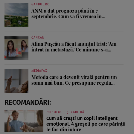
GANDUL.RO
ANM a dat prognoza până în 7
septembrie. Cum va fi vremea în...
CANCAN
Alina Pușcău a făcut anunțul trist: 'Am
intrat în metastază.' Ce minune s-a...
MEDIAFAX
Metoda care a devenit virală pentru un
somn mai bun. Ce presupune regula...
RECOMANDĂRI:
PSIHOLOGIE ȘI CARIERĂ
Cum să crești un copil inteligent
emoțional. 4 greșeli pe care părinții
le fac din iubire