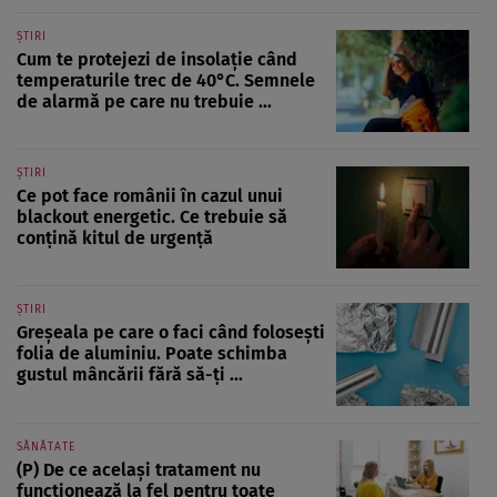
ȘTIRI
Cum te protejezi de insolație când
temperaturile trec de 40°C. Semnele
de alarmă pe care nu trebuie ...
ȘTIRI
Ce pot face românii în cazul unui
blackout energetic. Ce trebuie să
conțină kitul de urgență
ȘTIRI
Greșeala pe care o faci când folosești
folia de aluminiu. Poate schimba
gustul mâncării fără să-ți ...
SĂNĂTATE
(P) De ce același tratament nu
funcționează la fel pentru toate