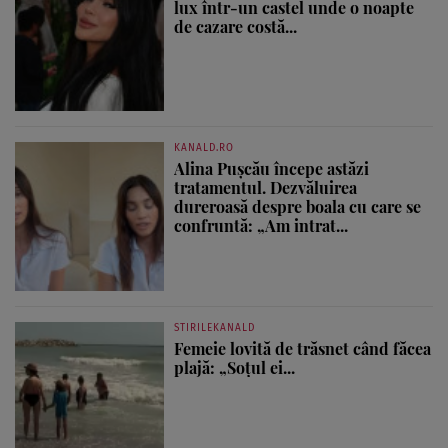
lux într-un castel unde o noapte
de cazare costă...
KANALD.RO
Alina Pușcău începe astăzi
tratamentul. Dezvăluirea
dureroasă despre boala cu care se
confruntă: „Am intrat...
STIRILEKANALD
Femeie lovită de trăsnet când făcea
plajă: „Soțul ei...