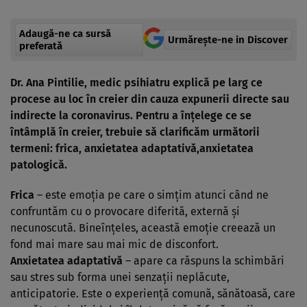
Adaugă-ne ca sursă
Urmărește-ne in Discover
preferată
Dr. Ana Pintilie, medic psihiatr
u explică pe larg ce
procese au loc în creier din cauza expunerii directe sau
indirecte la coronavirus. Pentru a înţelege ce se
întâmplă în creier, trebuie să clarificăm următorii
termeni: frica, anxietatea adaptativă,anxietatea
patologică.
Frica
– este emoţia pe care o simţim atunci când ne
confruntăm cu o provocare diferită, externă şi
necunoscută. Bineînţeles, această emoţie creează un
fond mai mare sau mai mic de disconfort.
Anxietatea adaptativă
– apare ca răspuns la schimbări
sau stres sub forma unei senzaţii neplăcute,
anticipatorie. Este o experienţă comună, sănătoasă, care