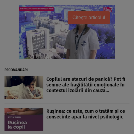
Citește articolul
RECOMANDĂRI
Copilul are atacuri de panică? Pot fi
semne ale fragilităţii emoţionale în
contextul izolării din cauza…
Ruşinea: ce este, cum o tratăm şi ce
consecinţe apar la nivel psihologic