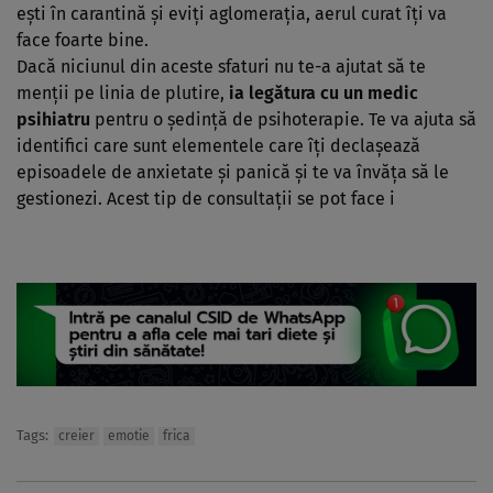
eşti în carantină şi eviţi aglomeraţia, aerul curat îţi va
face foarte bine.
Dacă niciunul din aceste sfaturi nu te-a ajutat să te
menţii pe linia de plutire,
ia legătura cu un medic
psihiatru
pentru o şedinţă de psihoterapie. Te va ajuta să
identifici care sunt elementele care îţi declaşează
episoadele de anxietate şi panică şi te va învăţa să le
gestionezi. Acest tip de consultaţii se pot face i
Tags:
creier
emotie
frica