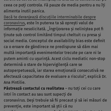
ceea ce poţi controla. Fă pauze de media pentru a nu îţi
alimenta inutil panica.
Dacă te deranjează discuţiile interminabile despre
coronavirus
, este în puterea ta să opreşti valul de
informaţie nesolicitată. „Îngrijorarea şi neliniştea pot fi
ţinute sub control limitând timpul cheltuit cu presa şi
social media. Conceptul de availability bias este definit
ca o eroare de gândirece ne predispune să dăm mai
multă importanţă evenimentelor trecute pe care ni le
putem aminti cu uşurinţă. Acest ciclu mediatic non-stop
determină o stare de hipervigilenţă care se
autoperpetuează, iar starea emoţională consecutivă ne
afectează capacitatea de evaluare a riscului”, explică Dr.
Ana Pintilie.
Păstrează contactul cu realitatea
– nu toţi cei cu care
intri în contact au sau sunt supecţi de
coronavirus. Deşi trebuie să fii precaut şi să iei măsuri de
prevenţie, este important să ştii că nu