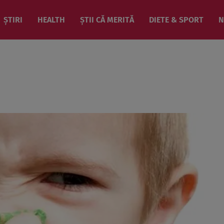
ȘTIRI
HEALTH
ȘTII CĂ MERITĂ
DIETE & SPORT
N