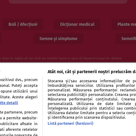
Boli / Afecțiuni
Dicționar medical
Plante me
Semne și simptome
Semnifi
e date te rugăm să dai click pe numele bazei și apoi să folosesti boxul de căutare
e
Atât noi, cât și partenerii noștri prelucrăm d
ozitivul dvs., precum
Stocarea și/sau accesarea informațiilor de pe
rsonal. Puteți accepta
îmbunătățirea serviciilor. Utilizarea profiluril
personalizat. Măsurarea performanței reclamelor
 opune utilizării unui
selectarea publicității personalizate. Crearea prof
itate. Aceste alegeri
Măsurarea performanței conținutului. Crearea 
lte detalii
personalizată. Utilizarea de date limitate 
entialitate
Politica de cookies
Publicitate
Auto
Înțelegerea publicului prin statistici sau combi
tate partenere, precum
Utilizarea datelor limitate pentru a selecta conț
și identificarea prin scanarea dispozitivului.
tru a permite website-
Listă parteneri (furnizori)
ublicitare afisate in
ati aferente retelelor
repturile prevazute de