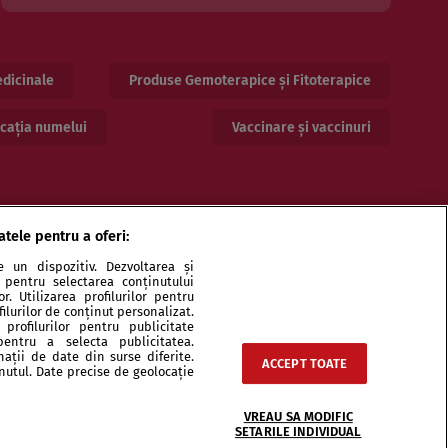
dicinale
Produse Gemoterapice și Fitoterapice
cația numelui
Vaccinare și vaccinuri
atele pentru a oferi:
 un dispozitiv. Dezvoltarea și
or pentru selectarea conținutului
. Utilizarea profilurilor pentru
ilurilor de conținut personalizat.
profilurilor pentru publicitate
pentru a selecta publicitatea.
ri și specialiști
Echipa
Contact
Sitemap
nații de date din surse diferite.
ACCEPT TOATE
inutul. Date precise de geolocație
VREAU SA MODIFIC
SETARILE INDIVIDUAL