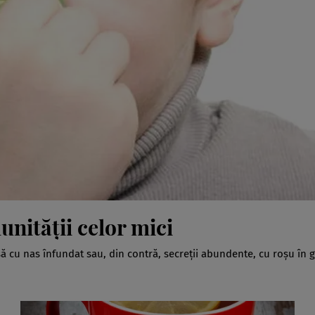
unităţii celor mici
să cu nas înfundat sau, din contră, secreţii abundente, cu roşu în g