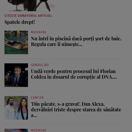
CITESTE URMATORUL ARTICOL:
Spatele drept!
MEDIAFAX
Nu intri în piscină dacă porți șort de baie.
Regula care îi uimește...
GANDUL.RO
Undă verde pentru procesul lui Florian
Coldea în dosarul de corupție al DNA....
CANCAN
'Din păcate, s-a gravat'. Dan Alexa,
dezvăluiri triste despre starea de sănătate
a...
MEDIAFAX