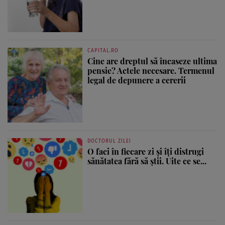
CAPITAL.RO
Cine are dreptul să încaseze ultima
pensie? Actele necesare. Termenul
legal de depunere a cererii
DOCTORUL ZILEI
O faci în fiecare zi și îți distrugi
sănătatea fără să știi. Uite ce se...