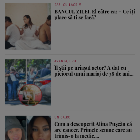
RAZI CU LACRIMI
BANCUL ZILEI. El către ea: – Ce îți
place să ți se facă?
AVANTAJE.RO
Îl știi pe uriașul actor? A dat cu
piciorul unui mariaj de 38 de ani...
UNICA.RO
Cum a descoperit Alina Pușcău că
are cancer. Primele semne care au
trimis-o la medic....