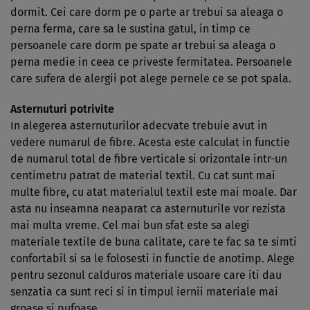
dormit. Cei care dorm pe o parte ar trebui sa aleaga o
perna ferma, care sa le sustina gatul, in timp ce
persoanele care dorm pe spate ar trebui sa aleaga o
perna medie in ceea ce priveste fermitatea. Persoanele
care sufera de alergii pot alege pernele ce se pot spala.
Asternuturi potrivite
In alegerea asternuturilor adecvate trebuie avut in
vedere numarul de fibre. Acesta este calculat in functie
de numarul total de fibre verticale si orizontale intr-un
centimetru patrat de material textil. Cu cat sunt mai
multe fibre, cu atat materialul textil este mai moale. Dar
asta nu inseamna neaparat ca asternuturile vor rezista
mai multa vreme. Cel mai bun sfat este sa alegi
materiale textile de buna calitate, care te fac sa te simti
confortabil si sa le folosesti in functie de anotimp. Alege
pentru sezonul calduros materiale usoare care iti dau
senzatia ca sunt reci si in timpul iernii materiale mai
groase si pufoase.