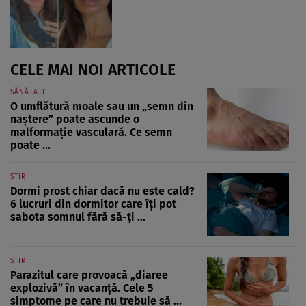
CELE MAI NOI ARTICOLE
SĂNĂTATE
O umflătură moale sau un „semn din
naștere” poate ascunde o
malformație vasculară. Ce semn
poate ...
ȘTIRI
Dormi prost chiar dacă nu este cald?
6 lucruri din dormitor care îți pot
sabota somnul fără să-ți ...
ȘTIRI
Parazitul care provoacă „diaree
explozivă” în vacanță. Cele 5
simptome pe care nu trebuie să ...