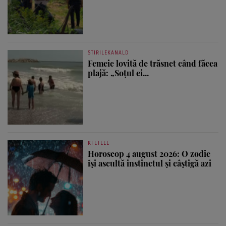
STIRILEKANALD
Femeie lovită de trăsnet când făcea
plajă: „Soțul ei...
KFETELE
Horoscop 4 august 2026: O zodie
își ascultă instinctul și câștigă azi