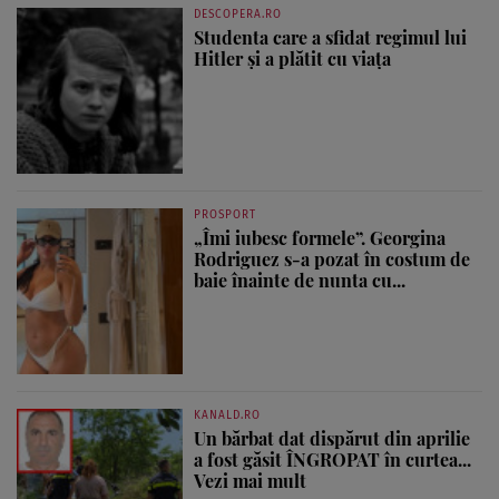
DESCOPERA.RO
Studenta care a sfidat regimul lui
Hitler și a plătit cu viața
PROSPORT
„Îmi iubesc formele”. Georgina
Rodriguez s-a pozat în costum de
baie înainte de nunta cu...
KANALD.RO
Un bărbat dat dispărut din aprilie
a fost găsit ÎNGROPAT în curtea...
Vezi mai mult