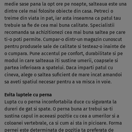
medie sase pana la opt ore pe noapte, salteaua este una
dintre cele mai folosite obiecte din casa. Petreci o
treime din viata in pat, iar asta inseamna ca patul tau
trebuie sa fie de cea mai buna calitate. Specialistii
recomanda sa achizitionezi cea mai buna saltea pe care
ti-o poti permite. Cumpar-o dintr-un magazin cunoscut
pentru produsele sale de calitate si testeaz-o inainte de
o cumpara. Pune accentul pe confort, durabilitate si pe
modul in care salteaua iti sustine umerii, coapsele si
partea inferioara a spatelui. Daca imparti patul cu
cineva, alege o saltea suficient de mare incat amandoi
sa aveti spatiul necesar pentru a va misca in voie.
Evita luptele cu perna
Lupta cu o perna inconfortabila duce cu siguranta la
dureri de gat si spate. O perna buna ar trebui sa-ti
sustina capul in aceeasi pozitie cu cea a umerilor si a
coloanei vertebrale, ca si cum ai sta in picioare. Forma
pernei este determinata de pozitia ta preferata de