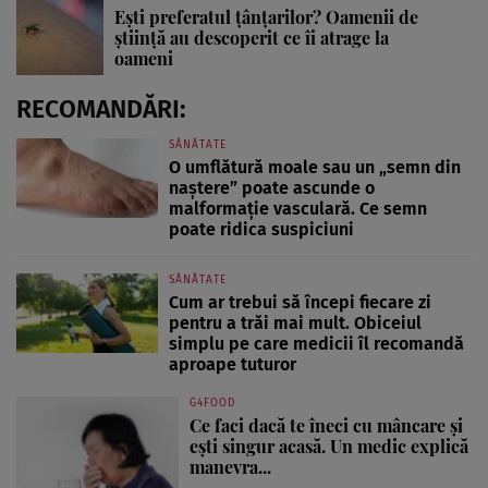
Ești preferatul țânțarilor? Oamenii de
știință au descoperit ce îi atrage la
oameni
RECOMANDĂRI:
SĂNĂTATE
O umflătură moale sau un „semn din
naștere” poate ascunde o
malformație vasculară. Ce semn
poate ridica suspiciuni
SĂNĂTATE
Cum ar trebui să începi fiecare zi
pentru a trăi mai mult. Obiceiul
simplu pe care medicii îl recomandă
aproape tuturor
G4FOOD
Ce faci dacă te îneci cu mâncare și
ești singur acasă. Un medic explică
manevra...