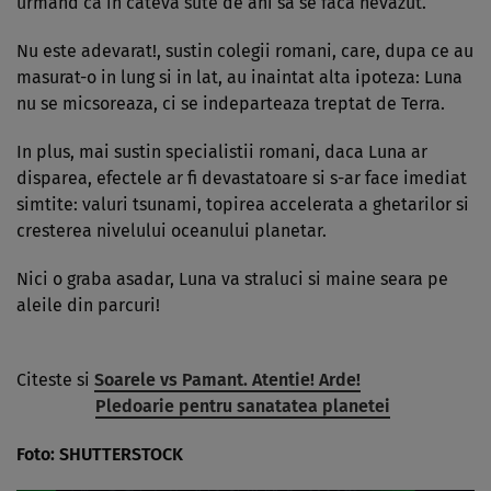
urmand ca in cateva sute de ani sa se faca nevazut.
Nu este adevarat!, sustin colegii romani, care, dupa ce au
masurat-o in lung si in lat, au inaintat alta ipoteza: Luna
nu se micsoreaza, ci se indeparteaza treptat de Terra.
In plus, mai sustin specialistii romani, daca Luna ar
disparea, efectele ar fi devastatoare si s-ar face imediat
simtite: valuri tsunami, topirea accelerata a ghetarilor si
cresterea nivelului oceanului planetar.
Nici o graba asadar, Luna va straluci si maine seara pe
aleile din parcuri!
Citeste si
Soarele vs Pamant. Atentie! Arde!
Pledoarie pentru sanatatea planetei
Foto: SHUTTERSTOCK