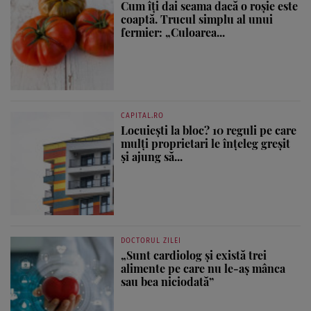
Cum îți dai seama dacă o roșie este
coaptă. Trucul simplu al unui
fermier: „Culoarea...
CAPITAL.RO
Locuiești la bloc? 10 reguli pe care
mulți proprietari le înțeleg greșit
și ajung să...
DOCTORUL ZILEI
„Sunt cardiolog și există trei
alimente pe care nu le-aș mânca
sau bea niciodată”