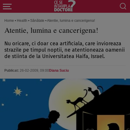
Home
•
Health
•
Sănătate
•
Atentie, lumina e cancerigena!
Atentie, lumina e cancerigena!
Nu oricare, ci doar cea artificiala, care invioreaza
strazile pe timpul noptii, ne atentioneaza oamenii
de stiinta de la Universitatea Haifa, Israel.
Publicat:
26-02-2009, 09:00
Diana Suciu