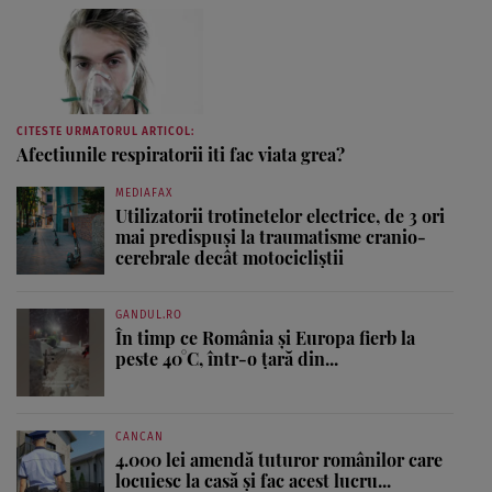
CITESTE URMATORUL ARTICOL:
Afectiunile respiratorii iti fac viata grea?
MEDIAFAX
Utilizatorii trotinetelor electrice, de 3 ori
mai predispuși la traumatisme cranio-
cerebrale decât motocicliștii
GANDUL.RO
În timp ce România și Europa fierb la
peste 40°C, într-o țară din...
CANCAN
4.000 lei amendă tuturor românilor care
locuiesc la casă și fac acest lucru...