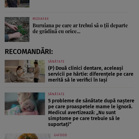
MEDIAFAX
Buruiana pe care ar trebui să o ții departe
de grădină cu orice...
RECOMANDĂRI:
SĂNĂTATE
(P) Două clinici dentare, aceleași
servicii pe hârtie: diferențele pe care
merită să le verifici în Iași
SĂNĂTATE
5 probleme de sănătate după naștere
pe care proaspetele mame le ignoră.
Medicul avertizează: „Nu sunt
simptome pe care trebuie să le
suportați”
G4FOOD