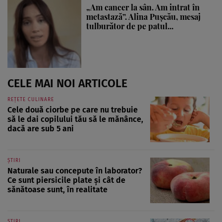
„Am cancer la sân. Am intrat în
metastază”. Alina Pușcău, mesaj
tulburător de pe patul...
CELE MAI NOI ARTICOLE
REȚETE CULINARE
Cele două ciorbe pe care nu trebuie
să le dai copilului tău să le mănânce,
dacă are sub 5 ani
ȘTIRI
Naturale sau concepute în laborator?
Ce sunt piersicile plate și cât de
sănătoase sunt, în realitate
ȘTIRI