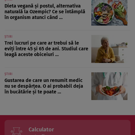
Dieta vegană și postul, alternativa
naturală la Ozempic? Ce se întâmplă
în organism atunci când ...
ȘTIRI
Trei lucruri pe care ar trebui să le
eviți între 45 și 65 de ani. Studiul care
leagă aceste obiceiuri ...
ȘTIRI
Gustarea de care un renumit medic
nu se despărțea. O ai probabil deja
în bucătărie și te poate ...
Calculator