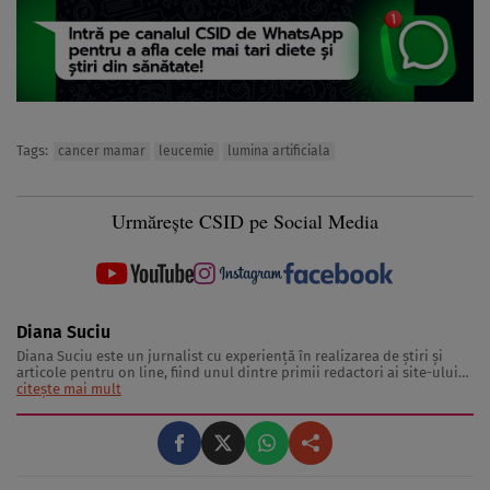
Tags:
cancer mamar
leucemie
lumina artificiala
Urmărește CSID pe Social Media
Diana Suciu
Diana Suciu este un jurnalist cu experienţă în realizarea de ştiri şi
articole pentru on line, fiind unul dintre primii redactori ai site-ului
“Ce se întâmplă, doctore?”. De-a lungul timpului, Diana Suciu a scris
citește mai mult
sute de ştiri, articole şi interviuri atât pentru revista “Ce se întâmplă,
...