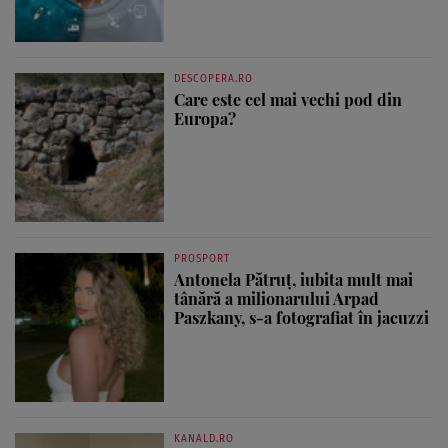
DESCOPERA.RO
Care este cel mai vechi pod din
Europa?
PROSPORT
Antonela Pătruț, iubita mult mai
tânără a milionarului Arpad
Paszkany, s-a fotografiat în jacuzzi
KANALD.RO