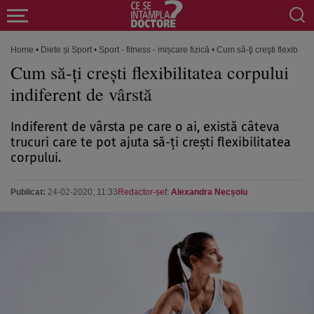
Home
•
Diete și Sport
•
Sport - fitness - mișcare fizică
•
Cum să-ţi creşti flexibilit
Cum să-ţi creşti flexibilitatea corpului
indiferent de vârstă
Indiferent de vârsta pe care o ai, există câteva
trucuri care te pot ajuta să-ţi creşti flexibilitatea
corpului.
Publicat:
24-02-2020, 11:33
Redactor-șef:
Alexandra Necșoiu