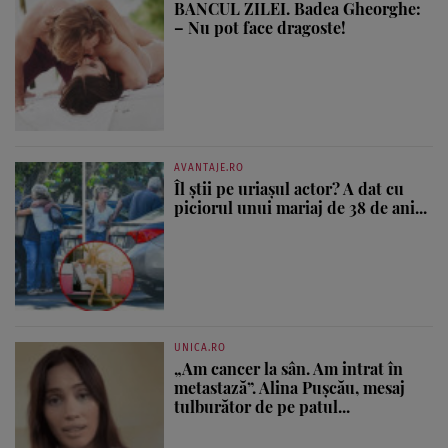
BANCUL ZILEI. Badea Gheorghe:
– Nu pot face dragoste!
AVANTAJE.RO
Îl știi pe uriașul actor? A dat cu
piciorul unui mariaj de 38 de ani...
UNICA.RO
„Am cancer la sân. Am intrat în
metastază”. Alina Pușcău, mesaj
tulburător de pe patul...