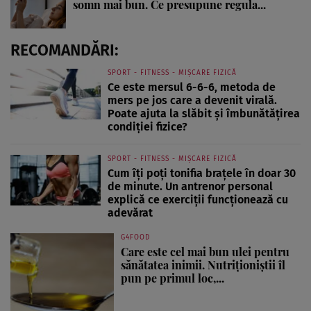
somn mai bun. Ce presupune regula...
RECOMANDĂRI:
SPORT - FITNESS - MIȘCARE FIZICĂ
Ce este mersul 6-6-6, metoda de
mers pe jos care a devenit virală.
Poate ajuta la slăbit și îmbunătățirea
condiției fizice?
SPORT - FITNESS - MIȘCARE FIZICĂ
Cum îți poți tonifia brațele în doar 30
de minute. Un antrenor personal
explică ce exerciții funcționează cu
adevărat
G4FOOD
Care este cel mai bun ulei pentru
sănătatea inimii. Nutriționiștii îl
pun pe primul loc,...