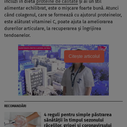
incluzi în dietă
proteine de calitate
şi ai un stil
alimentar echilibrat, este o mişcare foarte bună. Atunci
când colagenul, care se formează cu ajutorul proteinelor,
este alăturat vitaminei C, poate ajuta la ameliorarea
durerilor articulare, la recuperarea şi îngrijirea
tendoanelor.
Citește articolul
RECOMANDĂRI
4 reguli pentru simple păstrarea
sănătăţii în timpul sezonului
răcelilor, gripei şi coronavirsului