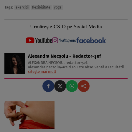
Tags:
exercitii
flexibilitate
yoga
Urmărește CSID pe Social Media
Alexandra Necșoiu - Redactor-șef
ALEXANDRA NECŞOIU, redactor-șef,
alexandra.necsoiu@csid.ro
Este absolventă a Facultăţii
de Jurnalism şi Ştiinţele Comunicării şi deţine o diplomă
citește mai mult
de master în Producţie Multimedia şi Audio-Video.
Iubeşte să scrie şi nu se vede făcând altceva, acesta fiind
visul ei încă de pe ...