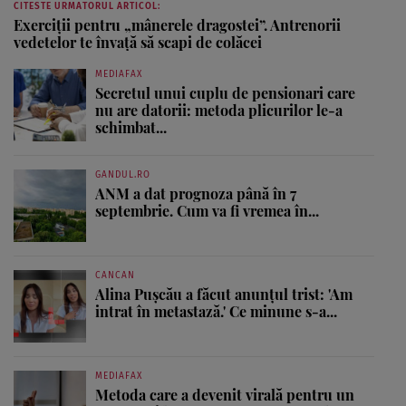
CITESTE URMATORUL ARTICOL:
Exerciţii pentru „mânerele dragostei”. Antrenorii
vedetelor te învaţă să scapi de colăcei
MEDIAFAX
Secretul unui cuplu de pensionari care
nu are datorii: metoda plicurilor le-a
schimbat...
GANDUL.RO
ANM a dat prognoza până în 7
septembrie. Cum va fi vremea în...
CANCAN
Alina Pușcău a făcut anunțul trist: 'Am
intrat în metastază.' Ce minune s-a...
MEDIAFAX
Metoda care a devenit virală pentru un