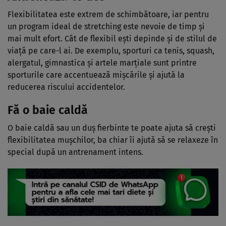
Flexibilitatea este extrem de schimbătoare, iar pentru
un program ideal de stretching este nevoie de timp şi
mai mult efort. Cât de flexibil eşti depinde şi de stilul de
viaţă pe care-l ai. De exemplu, sporturi ca tenis, squash,
alergatul, gimnastica şi artele marţiale sunt printre
sporturile care accentuează mişcările şi ajută la
reducerea riscului accidentelor.
Fă o baie caldă
O baie caldă sau un duş fierbinte te poate ajuta să creşti
flexibilitatea muşchilor, ba chiar îi ajută să se relaxeze în
special după un antrenament intens.