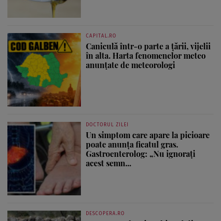
CAPITAL.RO
Caniculă într-o parte a țării, vijelii
în alta. Harta fenomenelor meteo
anunțate de meteorologi
DOCTORUL ZILEI
Un simptom care apare la picioare
poate anunța ficatul gras.
Gastroenterolog: „Nu ignorați
acest semn...
DESCOPERA.RO