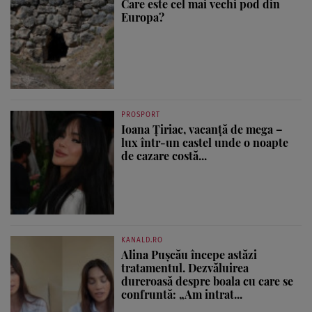
Care este cel mai vechi pod din
Europa?
PROSPORT
Ioana Țiriac, vacanță de mega –
lux într-un castel unde o noapte
de cazare costă...
KANALD.RO
Alina Pușcău începe astăzi
tratamentul. Dezvăluirea
dureroasă despre boala cu care se
confruntă: „Am intrat...