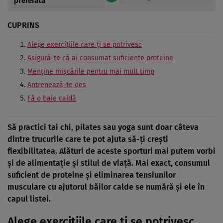
preferată
CUPRINS
Alege exerciţiile care ţi se potrivesc
Asigură-te că ai consumat suficiente proteine
Menţine mişcările pentru mai mult timp
Antrenează-te des
Fă o baie caldă
Să practici tai chi, pilates sau yoga sunt doar câteva
dintre trucurile care te pot ajuta să-ţi creşti
flexibilitatea. Alături de aceste sporturi mai putem vorbi
şi de alimentaţie şi stilul de viaţă. Mai exact, consumul
suficient de proteine şi eliminarea tensiunilor
musculare cu ajutorul băilor calde se numără şi ele în
capul listei.
Alege exerciţiile care ţi se potrivesc