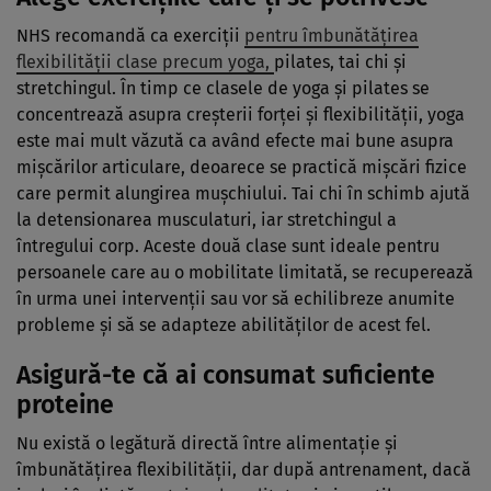
NHS recomandă ca exerciţii
pentru îmbunătăţirea
flexibilităţii clase precum yoga,
pilates, tai chi şi
stretchingul. În timp ce clasele de yoga şi pilates se
concentrează asupra creşterii forţei şi flexibilităţii, yoga
este mai mult văzută ca având efecte mai bune asupra
mişcărilor articulare, deoarece se practică mişcări fizice
care permit alungirea muşchiului. Tai chi în schimb ajută
la detensionarea musculaturi, iar stretchingul a
întregului corp. Aceste două clase sunt ideale pentru
persoanele care au o mobilitate limitată, se recuperează
în urma unei intervenţii sau vor să echilibreze anumite
probleme şi să se adapteze abilităţilor de acest fel.
Asigură-te că ai consumat suficiente
proteine
Nu există o legătură directă între alimentaţie şi
îmbunătăţirea flexibilităţii, dar după antrenament, dacă