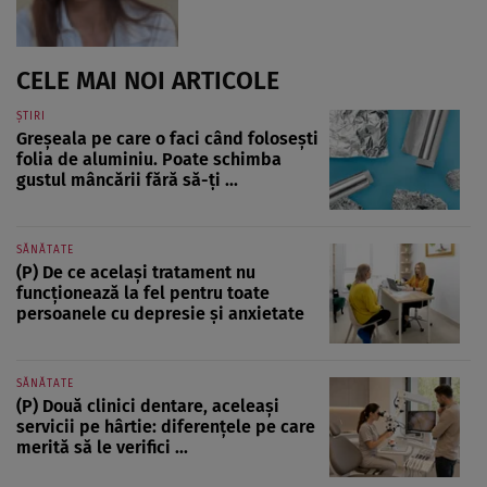
CELE MAI NOI ARTICOLE
ȘTIRI
Greșeala pe care o faci când folosești
folia de aluminiu. Poate schimba
gustul mâncării fără să-ți ...
SĂNĂTATE
(P) De ce același tratament nu
funcționează la fel pentru toate
persoanele cu depresie și anxietate
SĂNĂTATE
(P) Două clinici dentare, aceleași
servicii pe hârtie: diferențele pe care
merită să le verifici ...