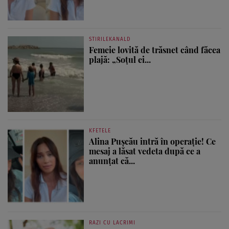
STIRILEKANALD
Femeie lovită de trăsnet când făcea
plajă: „Soțul ei...
KFETELE
Alina Pușcău intră în operație! Ce
mesaj a lăsat vedeta după ce a
anunțat că...
RAZI CU LACRIMI