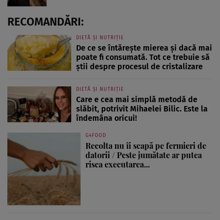
RECOMANDĂRI:
DIETĂ ȘI NUTRIȚIE
De ce se întărește mierea și dacă mai
poate fi consumată. Tot ce trebuie să
știi despre procesul de cristalizare
DIETĂ ȘI NUTRIȚIE
Care e cea mai simplă metodă de
slăbit, potrivit Mihaelei Bilic. Este la
îndemâna oricui!
G4FOOD
Recolta nu îi scapă pe fermieri de
datorii / Peste jumătate ar putea
risca executarea...