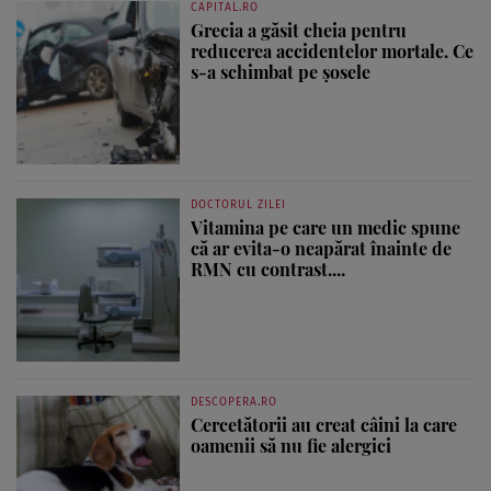
CAPITAL.RO
Grecia a găsit cheia pentru
reducerea accidentelor mortale. Ce
s-a schimbat pe șosele
DOCTORUL ZILEI
Vitamina pe care un medic spune
că ar evita-o neapărat înainte de
RMN cu contrast....
DESCOPERA.RO
Cercetătorii au creat câini la care
oamenii să nu fie alergici