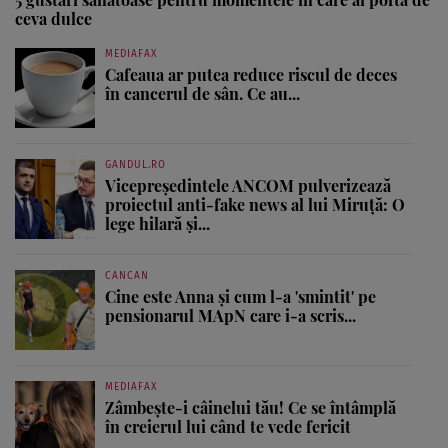
ceva dulce
MEDIAFAX
Cafeaua ar putea reduce riscul de deces
în cancerul de sân. Ce au...
GANDUL.RO
Vicepreședintele ANCOM pulverizează
proiectul anti-fake news al lui Miruță: O
lege hilară și...
CANCAN
Cine este Anna și cum l-a 'smintit' pe
pensionarul MApN care i-a scris...
MEDIAFAX
Zâmbește-i câinelui tău! Ce se întâmplă
în creierul lui când te vede fericit