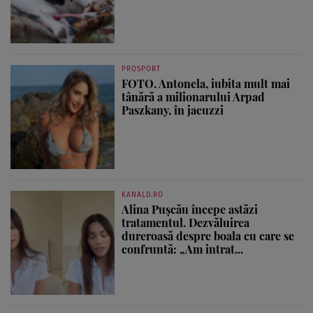
PROSPORT
FOTO. Antonela, iubita mult mai
tânără a milionarului Arpad
Paszkany, în jacuzzi
KANALD.RO
Alina Pușcău începe astăzi
tratamentul. Dezvăluirea
dureroasă despre boala cu care se
confruntă: „Am intrat...