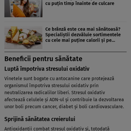
cu puțin timp înainte de culcare
Ce brânză este cea mai sănătoasă?
Specialiștii dezvăluie sortimentele
cu cele mai puține calorii și pe…
Beneficii pentru sănătate
Luptă împotriva stresului oxidativ
Vinetele sunt bogate cu antocanine care protejează
organismul împotriva stresului oxidativ prin
neutralizarea radicalilor liberi. Stresul oxidativ
afectează celulele și ADN-ul și contribuie la dezvoltarea
unor boli precum cancer, diabet și boli cardiovasculare.
Sprijină sănătatea creierului
Antioxidanții combat stresul oxidativ și, totodată