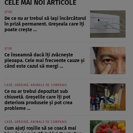
CELE MAI NOI ARTICOLE
ȘTIRI
De ce nu ar trebui să lași încărcătorul
în priză permanent. Greșeala care îți
poate crește ...
ȘTIRI
Ce înseamnă dacă îți zvâcnește
pleoapa. Cele mai frecvente cauze și
când este cazul să mergi ...
CASĂ, GRĂDINĂ, ANIMALE DE COMPANIE
Ce nu ar trebui depozitat sub
chiuvetă. Greșelile care îți pot
deteriora produsele și pot crea
probleme ...
CASĂ, GRĂDINĂ, ANIMALE DE COMPANIE
Cum ajuți roșiile să se coacă mai