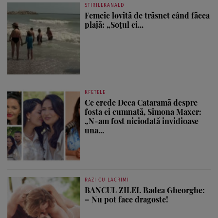
STIRILEKANALD
Femeie lovită de trăsnet când făcea
plajă: „Soțul ei...
KFETELE
Ce crede Deea Cataramă despre
fosta ei cumnată, Simona Maxer:
„N-am fost niciodată invidioase
una...
RAZI CU LACRIMI
BANCUL ZILEI. Badea Gheorghe:
– Nu pot face dragoste!