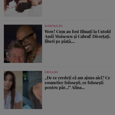
AVANTAJE.RO
Wow! Cum au fost filmați la Untold
Andi Moisescu și Cabral! Divorțați,
liberi pe piață,...
UNICA.RO
„De ce credeți că am ajuns aici? Ce
cosmetice folosești, ce folosești
pentru păr...!" Alina...