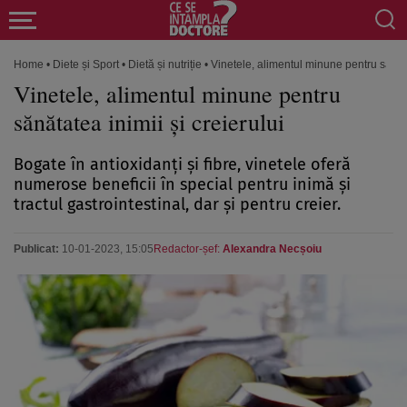
Home
•
Diete și Sport
•
Dietă și nutriție
•
Vinetele, alimentul minune pentru sănăta
Vinetele, alimentul minune pentru
sănătatea inimii și creierului
Bogate în antioxidanți și fibre, vinetele oferă
numerose beneficii în special pentru inimă și
tractul gastrointestinal, dar și pentru creier.
Publicat:
10-01-2023, 15:05
Redactor-șef:
Alexandra Necșoiu