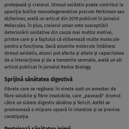
protejează și creierul. Stresul oxidativ poate contribui la
apariția bolilor neurodegenerative precum Parkinson sau
Alzheimer, arată un articol din 2019 publicat în jurnalul
Molecules. În plus, creierul uman este susceptibil
deteriorării oxidative din cauza mai multor motive,
printre care și a faptului că eliberează multe molecule
pentru a funcționa. Dacă anumite molecule întâlnesc
stresul oxidativ, atunci pot afecta și altele și capacitatea
de a interacționa și de a transmite semnale, arată un alt
articol publicat în jurnalul Redox Biology.
Sprijină sănătatea digestivă
Fibrele care se regăsesc în vinete sunt un amestec de
fibre solubile și fibre insolubile, care „pavează” drumul
către un sistem digestiv sănătos și fericit. Astfel se
promovează o mișcare ușoară în intestine și se previne
constipația.
Protejează sănătatea inimii