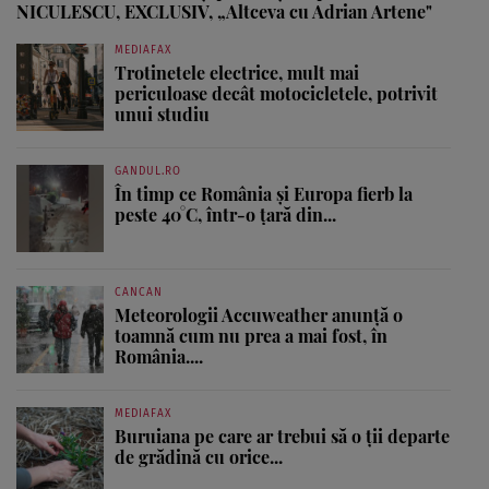
NICULESCU, EXCLUSIV, „Altceva cu Adrian Artene"
MEDIAFAX
Trotinetele electrice, mult mai
periculoase decât motocicletele, potrivit
unui studiu
GANDUL.RO
În timp ce România și Europa fierb la
peste 40°C, într-o țară din...
CANCAN
Meteorologii Accuweather anunță o
toamnă cum nu prea a mai fost, în
România....
MEDIAFAX
Buruiana pe care ar trebui să o ții departe
de grădină cu orice...