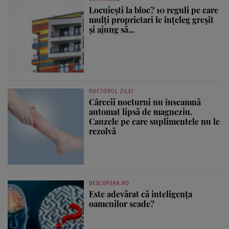
Locuiești la bloc? 10 reguli pe care
mulți proprietari le înțeleg greșit
și ajung să...
DOCTORUL ZILEI
Cârceii nocturni nu înseamnă
automat lipsă de magneziu.
Cauzele pe care suplimentele nu le
rezolvă
DESCOPERA.RO
Este adevărat că inteligența
oamenilor scade?