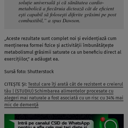
soluție universală și că sănătatea cardio-
metabolică a fiecăruia dictează cât de eficient
ești capabil să folosești diferite grăsimi pe post
combustibil,” a spus Dawson.
„Aceste rezultate sunt complet noi și evidențiază cum
menținerea formei fizice și activității îmbunătățește
metabolismul grăsimii saturate ca un beneficiu direct al
exercițiilor,” a adăugat ea.
Sursă foto: Shutterstock
CITEȘTE ȘI:
Testul care îți arată cât de rezistent e creierul
tău | (STUDIU) Schimbarea alimentelor procesate cu
alegeri mai naturale a fost asociată cu un risc cu 34% mai
mic de demență