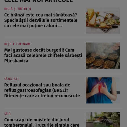
DIETĂ ȘI NUTRIȚIE
Ce brânză este cea mai sănătoasă?
Specialiștii dezvăluie sortimentele
cu cele mai puține calorii ...
REȚETE CULINARE
Mai gustoase decât burgerii! Cum
faci acasă celebrele chiftele sârbești
Pljeskavica
SĂNĂTATE
Refluxul ocazional sau boala de
reflux gastroesofagian (BRGE)?
Diferențe care ar trebui recunoscute
ȘTIRI
Cum scapi de muștele din jurul
tomberonului. Trucurile simple care