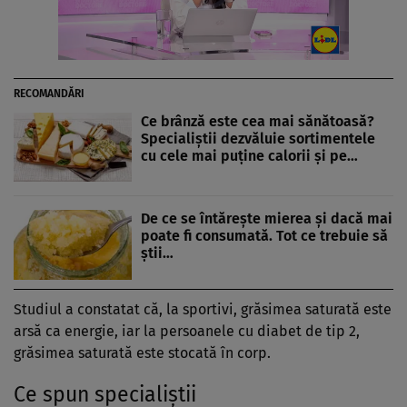
RECOMANDĂRI
Ce brânză este cea mai sănătoasă?
Specialiștii dezvăluie sortimentele
cu cele mai puține calorii și pe…
De ce se întărește mierea și dacă mai
poate fi consumată. Tot ce trebuie să
știi…
Studiul a constatat că, la sportivi, grăsimea saturată este
arsă ca energie, iar la persoanele cu diabet de tip 2,
grăsimea saturată este stocată în corp.
Ce spun specialiștii