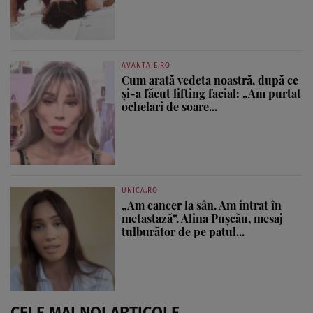
AVANTAJE.RO
Cum arată vedeta noastră, după ce
și-a făcut lifting facial: „Am purtat
ochelari de soare...
UNICA.RO
„Am cancer la sân. Am intrat în
metastază”. Alina Pușcău, mesaj
tulburător de pe patul...
CELE MAI NOI ARTICOLE