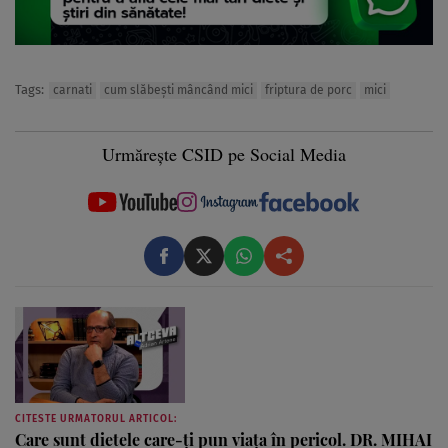
Tags:
carnati
cum slăbești mâncând mici
friptura de porc
mici
Urmărește CSID pe Social Media
CITESTE URMATORUL ARTICOL:
Care sunt dietele care-ți pun viața în pericol. DR. MIHAI