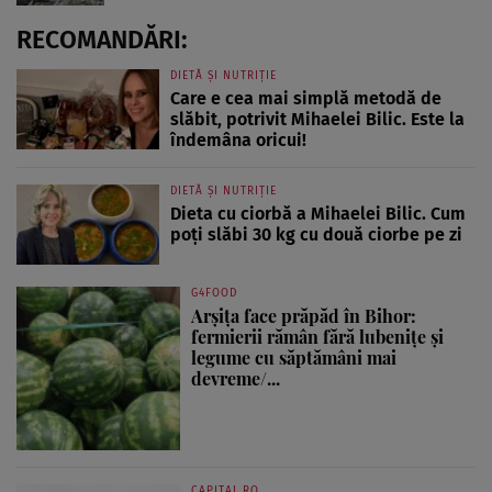
RECOMANDĂRI:
DIETĂ ȘI NUTRIȚIE
Care e cea mai simplă metodă de
slăbit, potrivit Mihaelei Bilic. Este la
îndemâna oricui!
DIETĂ ȘI NUTRIȚIE
Dieta cu ciorbă a Mihaelei Bilic. Cum
poți slăbi 30 kg cu două ciorbe pe zi
G4FOOD
Arșița face prăpăd în Bihor:
fermierii rămân fără lubenițe și
legume cu săptămâni mai
devreme/...
CAPITAL.RO