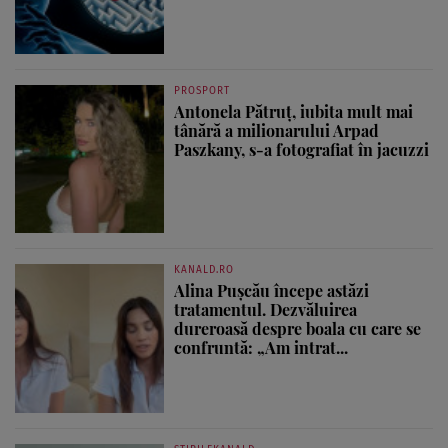
PROSPORT
Antonela Pătruț, iubita mult mai
tânără a milionarului Arpad
Paszkany, s-a fotografiat în jacuzzi
KANALD.RO
Alina Pușcău începe astăzi
tratamentul. Dezvăluirea
dureroasă despre boala cu care se
confruntă: „Am intrat...