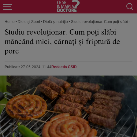
Home
•
Diete și Sport
•
Dietă și nutriție
•
Studiu revoluționar. Cum poți slăbi mâncâ
Studiu revoluționar. Cum poți slăbi
mâncând mici, cârnați și friptură de
porc
Publicat:
27-05-2024, 11:44
Redactia CSID