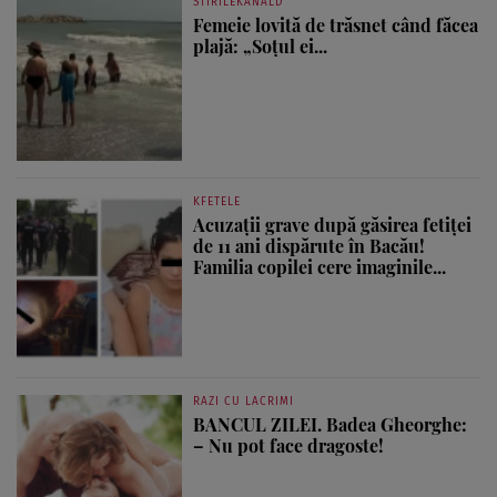
STIRILEKANALD
Femeie lovită de trăsnet când făcea
plajă: „Soțul ei...
KFETELE
Acuzații grave după găsirea fetiței
de 11 ani dispărute în Bacău!
Familia copilei cere imaginile...
RAZI CU LACRIMI
BANCUL ZILEI. Badea Gheorghe:
– Nu pot face dragoste!