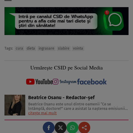
Tags:
cura
dieta
ingrasare
slabire
vointa
Urmărește CSID pe Social Media
Beatrice Osanu - Redactor-şef
Beatrice Osanu este unul dintre oamenii “Ce se
întâmplă, doctore?” care a asistat la naşterea emisiunii
în 2002 şi a revistei în 2005. În anii care au trecut de
citește mai mult
atunci, a cunoscut sute de medici, nutriţionişti,
antrenori de fitness şi psihologi, dar şi celebrităţi care
au inspirat-o, ...