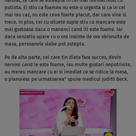
natural, la care se asteapta in cel mai normal mod cu
putinta. Ei stiu ca foamea nu este o urgenta si ca in cel
mai rau caz, nu este ceva foarte placut, dar care vine si
trece. In plus, cei cu siluete suple stiu ca mancare este
mai gustoasa daca o mananci cand iti este foame. Iar
daca senzatia apare cu o ora inainte de ora obisnuita de
masa, persoanele slabe pot astepta.
Pe de alta parte, cei care tin diete fara succes, devin
nervosi cand le este foame, iau multe gustari nepotrivite,
au mereu mancare cu ei si imediat ce se ridica la masa,
o planuiesc pe urmatoarea” spune medicul Judith Beck.