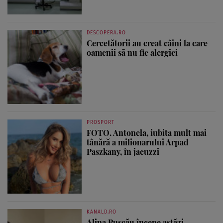
DESCOPERA.RO
Cercetătorii au creat câini la care
oamenii să nu fie alergici
PROSPORT
FOTO. Antonela, iubita mult mai
tânără a milionarului Arpad
Paszkany, în jacuzzi
KANALD.RO
Alina Pușcău începe astăzi