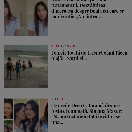
tratamentul. Dezvăluirea
dureroasă despre boala cu care se
confruntă: „Am intrat...
STIRILEKANALD
Femeie lovită de trăsnet când făcea
plajă: „Soțul ei...
KFETELE
Ce crede Deea Cataramă despre
fosta ei cumnată, Simona Maxer:
„N-am fost niciodată invidioase
una...