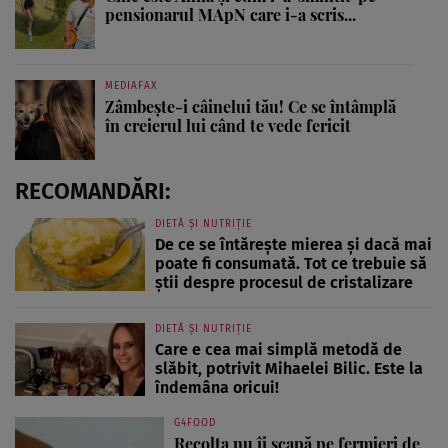
pensionarul MApN care i-a scris...
MEDIAFAX
Zâmbește-i câinelui tău! Ce se întâmplă
în creierul lui când te vede fericit
RECOMANDĂRI:
DIETĂ ȘI NUTRIȚIE
De ce se întărește mierea și dacă mai
poate fi consumată. Tot ce trebuie să
știi despre procesul de cristalizare
DIETĂ ȘI NUTRIȚIE
Care e cea mai simplă metodă de
slăbit, potrivit Mihaelei Bilic. Este la
îndemâna oricui!
G4FOOD
Recolta nu îi scapă pe fermieri de