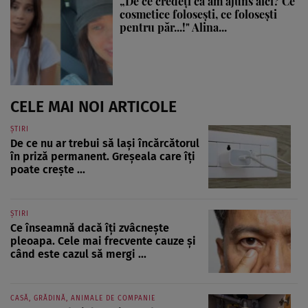
„De ce credeți că am ajuns aici? Ce
cosmetice folosești, ce folosești
pentru păr...!" Alina...
CELE MAI NOI ARTICOLE
ȘTIRI
De ce nu ar trebui să lași încărcătorul
în priză permanent. Greșeala care îți
poate crește ...
ȘTIRI
Ce înseamnă dacă îți zvâcnește
pleoapa. Cele mai frecvente cauze și
când este cazul să mergi ...
CASĂ, GRĂDINĂ, ANIMALE DE COMPANIE