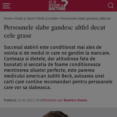
Home
•
Diete și Sport
•
Dietă și nutriție
•
Persoanele slabe gandesc altfel decat 
Persoanele slabe gandesc altfel decat
cele grase
Succesul slabirii este conditionat mai ales de
vointa si de modul in care ne gandim la mancare.
Conteaza si dietele, dar atitudinea fata de
bunatati si senzatia de foame conditioneaza
mentinerea siluetei perfecte, este parerea
medicului american Judith Beck, autoarea unei
carti care contine recomandari pentru persoanele
care vor sa slabeasca.
Publicat:
11-01-2012, 00:00
Redactor-şef:
Beatrice Osanu