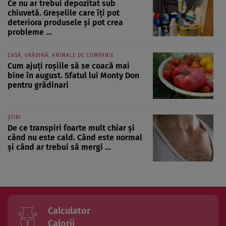
Ce nu ar trebui depozitat sub
chiuvetă. Greșelile care îți pot
deteriora produsele și pot crea
probleme ...
CASĂ, GRĂDINĂ, ANIMALE DE COMPANIE
Cum ajuți roșiile să se coacă mai
bine în august. Sfatul lui Monty Don
pentru grădinari
ȘTIRI
De ce transpiri foarte mult chiar și
când nu este cald. Când este normal
și când ar trebui să mergi ...
Calculator
Calorii