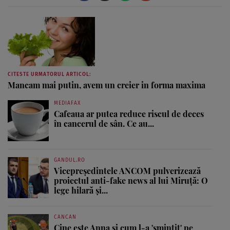
CITESTE URMATORUL ARTICOL:
Mancam mai putin, avem un creier in forma maxima
MEDIAFAX
Cafeaua ar putea reduce riscul de deces
în cancerul de sân. Ce au...
GANDUL.RO
Vicepreședintele ANCOM pulverizează
proiectul anti-fake news al lui Miruță: O
lege hilară și...
CANCAN
Cine este Anna și cum l-a 'smintit' pe