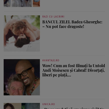
RAZI CU LACRIMI
BANCUL ZILEI. Badea Gheorghe:
– Nu pot face dragoste!
AVANTAJE.RO
Wow! Cum au fost filmați la Untold
Andi Moisescu și Cabral! Divorțați,
liberi pe piață,...
UNICA.RO