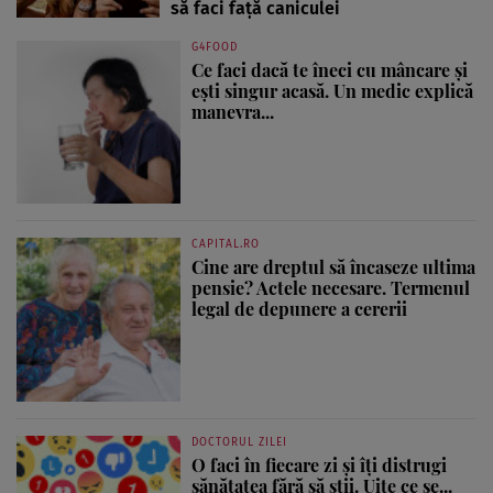
să faci față caniculei
G4FOOD
Ce faci dacă te îneci cu mâncare și
ești singur acasă. Un medic explică
manevra...
CAPITAL.RO
Cine are dreptul să încaseze ultima
pensie? Actele necesare. Termenul
legal de depunere a cererii
DOCTORUL ZILEI
O faci în fiecare zi și îți distrugi
sănătatea fără să știi. Uite ce se...