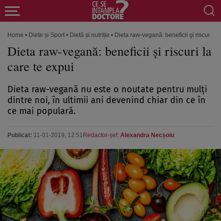
Home
•
Diete și Sport
•
Dietă și nutriție
•
Dieta raw-vegană: beneficii şi riscuri la
Dieta raw-vegană: beneficii şi riscuri la
care te expui
Dieta raw-vegană nu este o noutate pentru mulţi
dintre noi, în ultimii ani devenind chiar din ce în
ce mai populară.
Publicat:
11-01-2019, 12:51
Redactor-șef:
Alexandra Necșoiu