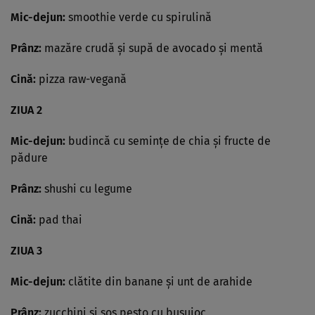
Mic-dejun:
smoothie verde cu spirulină
Prânz:
mazăre crudă şi supă de avocado şi mentă
Cină:
pizza raw-vegană
ZIUA 2
Mic-dejun:
budincă cu seminţe de chia şi fructe de
pădure
Prânz:
shushi cu legume
Cină:
pad thai
ZIUA 3
Mic-dejun:
clătite din banane şi unt de arahide
Prânz:
zucchini şi sos pesto cu busuioc