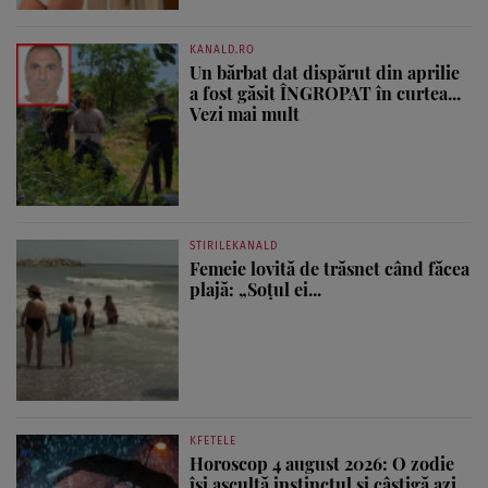
KANALD.RO
Un bărbat dat dispărut din aprilie
a fost găsit ÎNGROPAT în curtea...
Vezi mai mult
STIRILEKANALD
Femeie lovită de trăsnet când făcea
plajă: „Soțul ei...
KFETELE
Horoscop 4 august 2026: O zodie
își ascultă instinctul și câștigă azi