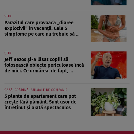
ȘTIRI
Parazitul care provoacă „diaree
explozivă” în vacanță. Cele 5
simptome pe care nu trebuie să ...
ȘTIRI
Jeff Bezos și-a lăsat copiii să
folosească obiecte periculoase încă
de mici. Ce urmărea, de fapt, ...
CASĂ, GRĂDINĂ, ANIMALE DE COMPANIE
5 plante de apartament care pot
crește fără pământ. Sunt ușor de
întreținut și arată spectaculos