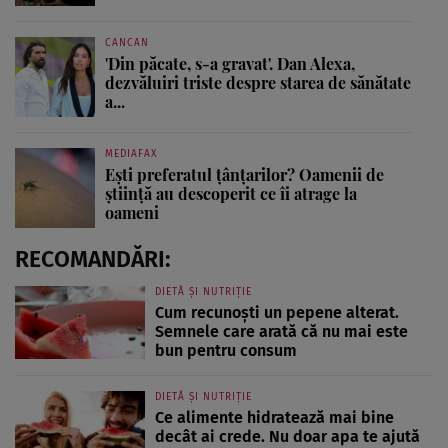
CANCAN
'Din păcate, s-a gravat'. Dan Alexa,
dezvăluiri triste despre starea de sănătate
a...
MEDIAFAX
Ești preferatul țânțarilor? Oamenii de
știință au descoperit ce îi atrage la
oameni
RECOMANDĂRI:
DIETĂ ȘI NUTRIȚIE
Cum recunoști un pepene alterat.
Semnele care arată că nu mai este
bun pentru consum
DIETĂ ȘI NUTRIȚIE
Ce alimente hidratează mai bine
decât ai crede. Nu doar apa te ajută