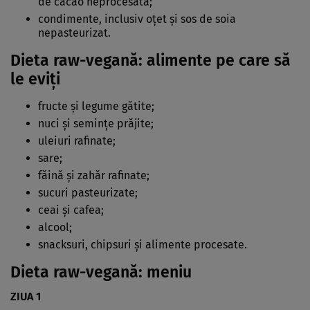
de cacao neprocesată;
condimente, inclusiv oţet şi sos de soia
nepasteurizat.
Dieta raw-vegană: alimente pe care să
le eviţi
fructe şi legume gătite;
nuci şi seminţe prăjite;
uleiuri rafinate;
sare;
făină şi zahăr rafinate;
sucuri pasteurizate;
ceai şi cafea;
alcool;
snacksuri, chipsuri şi alimente procesate.
Dieta raw-vegană: meniu
ZIUA 1