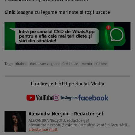
Cină:
lasagna cu legume marinate şi roşii uscate
Tags:
diabet
dieta raw vegana
fertilitate
meniu
slabire
Urmărește CSID pe Social Media
Alexandra Necșoiu - Redactor-șef
ALEXANDRA NECŞOIU, redactor-șef,
alexandra.necsoiu@csid.ro
Este absolventă a Facultăţii
de Jurnalism şi Ştiinţele Comunicării şi deţine o diplomă
citește mai mult
de master în Producţie Multimedia şi Audio-Video.