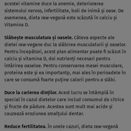
acestei vitamine duce la anemie, deteriorarea
sistemului nervos, infertilitate, boli de inimă şi oase. De
asemenea, dieta raw-vegană este scăzută în calciu şi
Vitamina D.
Slăbeşte musculatura şi oasele.
Câteva aspecte ale
dietei raw-vegane duc la slăbirea musculaturii şi oaselor.
Pentru începători, acest plan alimentar poate fi scăzut în
calciu şi vitamina D, doi nutrienţi necesari pentru
întărirea oaseloe. Pentru conservarea masei musculare,
proteina este şi ea importantp, mai ales în perioadele în
care se consumă foarte puţine calorii pentru a slăbi.
Duce la carierea dinţilor.
Acest lucru se întâmplă în
special în cazul dietelor care includ consumul de citrice
şi fructe de pădure. Acestea sunt mult mai acide şi
cauzează eroziunea smalţului dentar.
Reduce
fertilitatea.
În unele cazuri, dieta raw-vegană