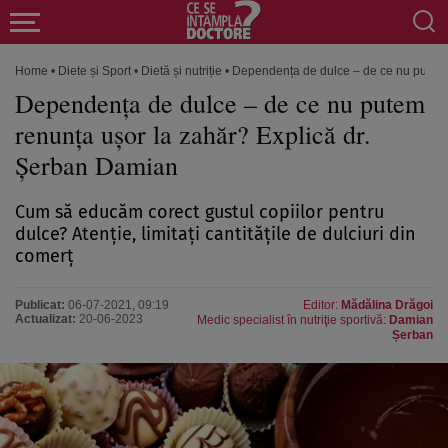
Home
•
Diete și Sport
•
Dietă și nutriție
•
Dependența de dulce – de ce nu putem 
Dependența de dulce – de ce nu putem
renunța ușor la zahăr? Explică dr.
Șerban Damian
Cum să educăm corect gustul copiilor pentru
dulce? Atenție, limitați cantitățile de dulciuri din
comerț
Publicat:
06-07-2021, 09:19
Editor:
Mădălina Drăgoi
Actualizat:
20-06-2023
Medic specialist în nutriţie sportivă:
Damian
Șerban