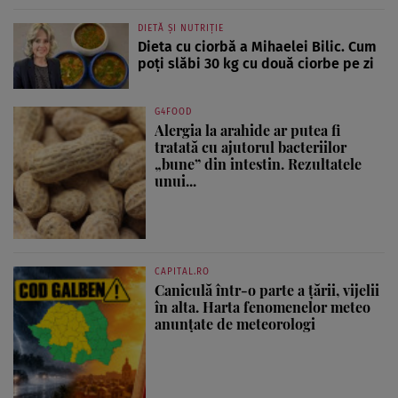
DIETĂ ȘI NUTRIȚIE
Dieta cu ciorbă a Mihaelei Bilic. Cum
poți slăbi 30 kg cu două ciorbe pe zi
G4FOOD
Alergia la arahide ar putea fi
tratată cu ajutorul bacteriilor
„bune” din intestin. Rezultatele
unui...
CAPITAL.RO
Caniculă într-o parte a țării, vijelii
în alta. Harta fenomenelor meteo
anunțate de meteorologi