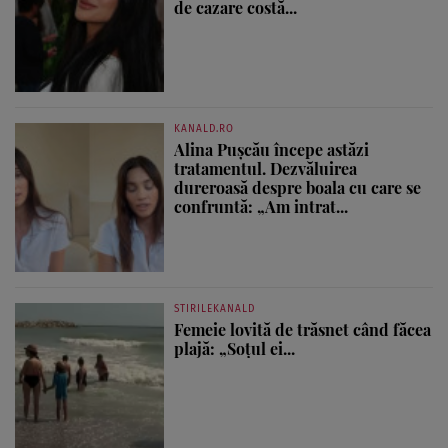
de cazare costă...
KANALD.RO
Alina Pușcău începe astăzi
tratamentul. Dezvăluirea
dureroasă despre boala cu care se
confruntă: „Am intrat...
STIRILEKANALD
Femeie lovită de trăsnet când făcea
plajă: „Soțul ei...