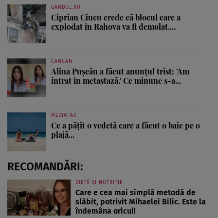
GANDUL.RO
Ciprian Ciucu crede că blocul care a
explodat în Rahova va fi demolat....
CANCAN
Alina Pușcău a făcut anunțul trist: 'Am
intrat în metastază.' Ce minune s-a...
MEDIAFAX
Ce a pățit o vedetă care a făcut o baie pe o
plajă...
RECOMANDĂRI:
DIETĂ ȘI NUTRIȚIE
Care e cea mai simplă metodă de
slăbit, potrivit Mihaelei Bilic. Este la
îndemâna oricui!