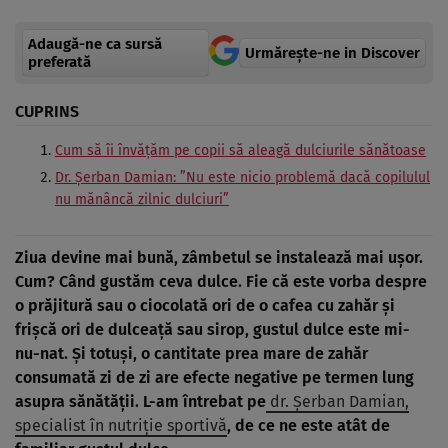
Adaugă-ne ca sursă
Urmărește-ne in Discover
preferată
CUPRINS
Cum să îi învățăm pe copii să aleagă dulciurile sănătoase
Dr. Șerban Damian: ”Nu este nicio problemă dacă copilulul
nu mănâncă zilnic dulciuri”
Ziua devine mai bună, zâmbetul se instalează mai ușor.
Cum? Când gustăm ceva dulce. Fie că este vorba despre
o prăjitură sau o ciocolată ori de o cafea cu zahăr și
frișcă ori de dulceață sau sirop, gustul dulce este mi-
nu-nat. Și totuși, o cantitate prea mare de zahăr
consumată zi de zi are efecte negative pe termen lung
asupra sănătății. L-am întrebat pe
dr. Șerban Damian,
specialist în nutriție sportivă
, de ce ne este atât de