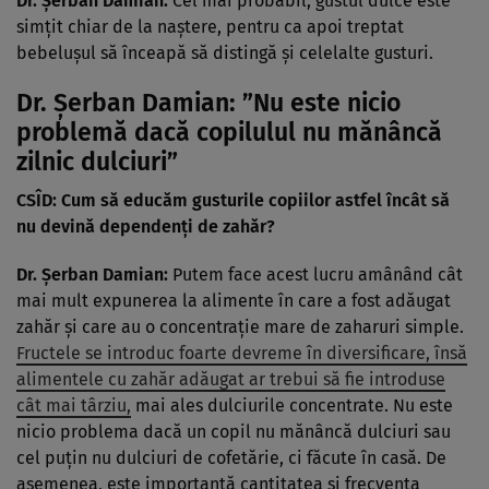
Dr. Șerban Damian:
Cel mai probabil, gustul dulce este
simțit chiar de la naștere, pentru ca apoi treptat
bebelușul să înceapă să distingă și celelalte gusturi.
Dr. Șerban Damian: ”Nu este nicio
problemă dacă copilulul nu mănâncă
zilnic dulciuri”
CSÎD: Cum să educăm gusturile copiilor astfel încât să
nu devină dependenți de zahăr?
Dr. Șerban Damian:
Putem face acest lucru amânând cât
mai mult expunerea la alimente în care a fost adăugat
zahăr și care au o concentrație mare de zaharuri simple.
Fructele se introduc foarte devreme în diversificare, însă
alimentele cu zahăr adăugat ar trebui să fie introduse
cât mai târziu,
mai ales dulciurile concentrate. Nu este
nicio problema dacă un copil nu mănâncă dulciuri sau
cel puțin nu dulciuri de cofetărie, ci făcute în casă. De
asemenea, este importantă cantitatea și frecvența