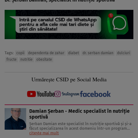
Tags:
copii
dependenta de zahar
diabet
dr. serban damian
dulciuri
fructe
nutritie
obezitate
Urmărește CSID pe Social Media
Damian Șerban - Medic specialist în nutriţie
sportivă
Şerban Damian este specialist în nutriţie sportivă și și-a
făcut specializarea în acest domeniu într-un program
internaţional organizat de către Comitetul Olimpic
citește mai mult
Internaţional, dedicat medicilor, şi condus de către