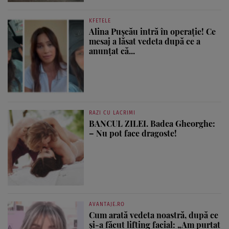
KFETELE
Alina Pușcău intră în operație! Ce
mesaj a lăsat vedeta după ce a
anunțat că...
RAZI CU LACRIMI
BANCUL ZILEI. Badea Gheorghe:
– Nu pot face dragoste!
AVANTAJE.RO
Cum arată vedeta noastră, după ce
și-a făcut lifting facial: „Am purtat