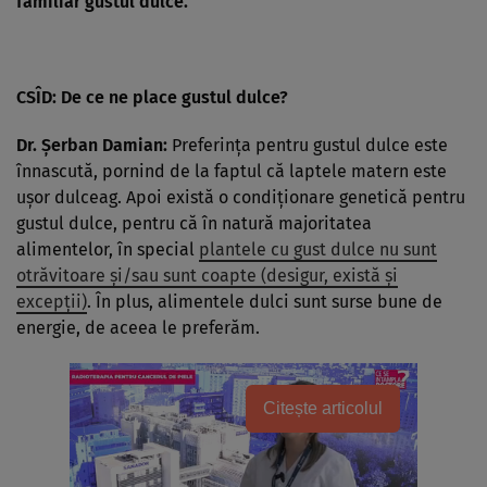
familiar gustul dulce.
CSÎD: De ce ne place gustul dulce?
Dr. Șerban Damian:
Preferința pentru gustul dulce este
înnascută, pornind de la faptul că laptele matern este
ușor dulceag. Apoi există o condiționare genetică pentru
gustul dulce, pentru că în natură majoritatea
alimentelor, în special
plantele cu gust dulce nu sunt
otrăvitoare și/sau sunt coapte (desigur, există și
excepții)
. În plus, alimentele dulci sunt surse bune de
energie, de aceea le preferăm.
Citește articolul