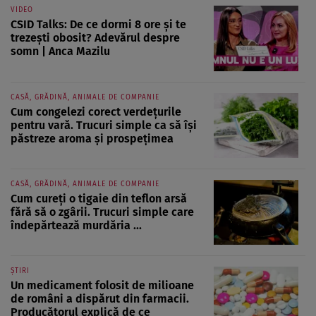
VIDEO
CSID Talks: De ce dormi 8 ore și te
trezești obosit? Adevărul despre
somn | Anca Mazilu
CASĂ, GRĂDINĂ, ANIMALE DE COMPANIE
Cum congelezi corect verdețurile
pentru vară. Trucuri simple ca să își
păstreze aroma și prospețimea
CASĂ, GRĂDINĂ, ANIMALE DE COMPANIE
Cum cureți o tigaie din teflon arsă
fără să o zgârii. Trucuri simple care
îndepărtează murdăria ...
ȘTIRI
Un medicament folosit de milioane
de români a dispărut din farmacii.
Producătorul explică de ce