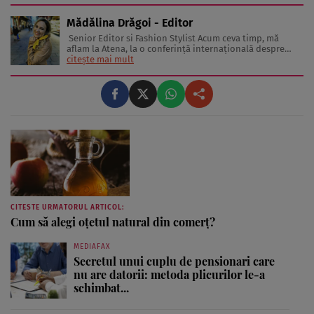
specialişti în nutriţie din cele mai mari universităţi ale
lumii. ...
Mădălina Drăgoi - Editor
Senior Editor si Fashion Stylist Acum ceva timp, mă
aflam la Atena, la o conferinţă internaţională despre
frumuseţe şi industria de profil. În sală erau jurnaliste
citește mai mult
din toată Europa. Reprezentau în special presa glossy.
Multe dintre ele erau parcă scoase din paginile
revistelor pentru ...
CITESTE URMATORUL ARTICOL:
Cum să alegi oțetul natural din comerț?
MEDIAFAX
Secretul unui cuplu de pensionari care
nu are datorii: metoda plicurilor le-a
schimbat...