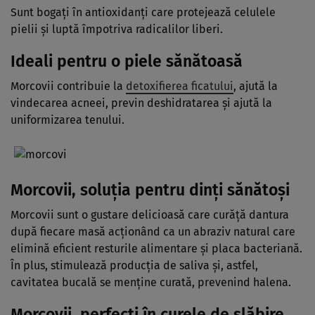
Sunt bogaţi în antioxidanţi care protejează celulele
pielii şi luptă împotriva radicalilor liberi.
Ideali pentru o piele sănătoasă
Morcovii contribuie la
detoxifierea ficatului
, ajută la
vindecarea acneei, previn deshidratarea şi ajută la
uniformizarea tenului.
Morcovii, soluţia pentru dinţi sănătoşi
Morcovii sunt o gustare delicioasă care curăţă dantura
după fiecare masă acţionând ca un abraziv natural care
elimină eficient resturile alimentare şi placa bacteriană.
În plus, stimulează producţia de saliva şi, astfel,
cavitatea bucală se menţine curată, prevenind halena.
Morcovii, perfecţi în curele de slăbire