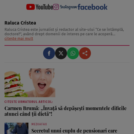
Raluca Cristea
Raluca Cristea este jurnalist şi redactor al site-ului “Ce se întâmplă,
doctore?”, având drept domenii de interes pe care le acoperă
sănătatea, frumuseţea şi medicina naturistă. Raluca Cristea realizează
citește mai mult
materiale de interes pentru publicul larg având drept surse specialişti
de top ...
CITESTE URMATORUL ARTICOL:
Carmen Brumă: „Învaţă să depăşeşti momentele dificile
atunci când ţii dietă”!
MEDIAFAX
Secretul unui cuplu de pensionari care