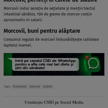
Morcovii induc sezaţia de saţietate şi menţin tractul
intestinal sănătos. 100 de grame de morcov conţin
aproximativ 41 calorii.
Morcovii, buni pentru alăptare
Consumul regulat de morcovi îmbunătăţeşte calitatea
laptelui mamei.
Tags:
frumusete
morcovi
slabire
Urmărește CSID pe Social Media