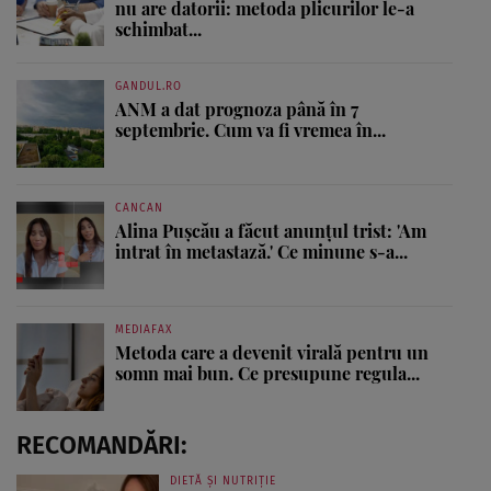
nu are datorii: metoda plicurilor le-a
schimbat...
GANDUL.RO
ANM a dat prognoza până în 7
septembrie. Cum va fi vremea în...
CANCAN
Alina Pușcău a făcut anunțul trist: 'Am
intrat în metastază.' Ce minune s-a...
MEDIAFAX
Metoda care a devenit virală pentru un
somn mai bun. Ce presupune regula...
RECOMANDĂRI:
DIETĂ ȘI NUTRIȚIE