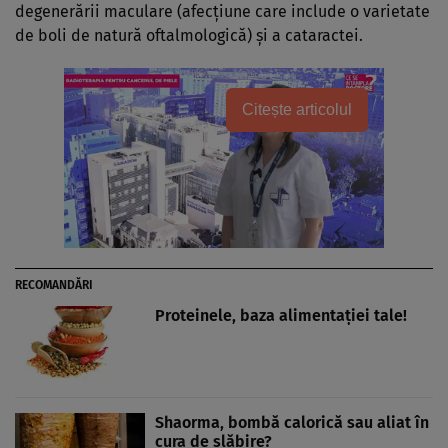
degenerării maculare (afecţiune care include o varietate
de boli de natură oftalmologică) şi a cataractei.
Citește articolul
RECOMANDĂRI
Proteinele, baza alimentaţiei tale!
Shaorma, bombă calorică sau aliat în
cura de slăbire?