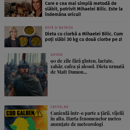
Care e cea mai simplă metodă de
slăbit, potrivit Mihaelei Bilic. Este la
îndemâna oricui!
DIETĂ ȘI NUTRIȚIE
Dieta cu ciorbă a Mihaelei Bilic. Cum
poți slăbi 30 kg cu două ciorbe pe zi
G4FOOD
90 de zile fără gluten, lactate,
zahăr, cafea și alcool. Dieta urmată
de Matt Damon...
CAPITAL.RO
Caniculă într-o parte a țării, vijelii
în alta. Harta fenomenelor meteo
anunțate de meteorologi