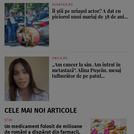
AVANTAJE.RO
Îl știi pe uriașul actor? A dat cu
piciorul unui mariaj de 38 de ani...
UNICA.RO
„Am cancer la sân. Am intrat în
metastază”. Alina Pușcău, mesaj
tulburător de pe patul...
CELE MAI NOI ARTICOLE
ȘTIRI
Un medicament folosit de milioane
de români a dispărut din farmacii.