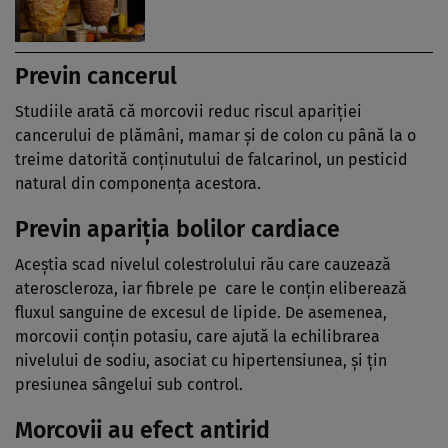
Previn cancerul
Studiile arată că morcovii reduc riscul apariţiei
cancerului de plămâni, mamar şi de colon cu până la o
treime datorită conţinutului de falcarinol, un pesticid
natural din componenţa acestora.
Previn apariţia bolilor cardiace
Aceştia scad nivelul colestrolului rău care cauzează
ateroscleroza, iar fibrele pe care le conţin eliberează
fluxul sanguine de excesul de lipide. De asemenea,
morcovii conţin potasiu, care ajută la echilibrarea
nivelului de sodiu, asociat cu hipertensiunea, şi ţin
presiunea sângelui sub control.
Morcovii au efect antirid