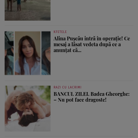
KFETELE
Alina Pușcău intră în operație! Ce
mesaj a lăsat vedeta după ce a
anunțat că...
RAZI CU LACRIMI
BANCUL ZILEI. Badea Gheorghe:
– Nu pot face dragoste!