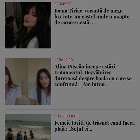
PROSPORT
Ioana Țiriac, vacanță de mega –
lux într-un castel unde o noapte
de cazare costă...
KANALD.RO
Alina Pușcău începe astăzi
tratamentul. Dezvăluirea
dureroasă despre boala cu care se
confruntă: „Am intrat...
STIRILEKANALD
Femeie lovită de trăsnet când făcea
plajă: „Soțul ei...