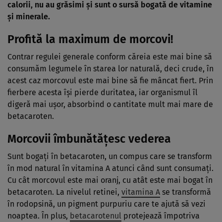
calorii, nu au grăsimi şi sunt o sursă bogată de vitamine
şi minerale.
Profită la maximum de morcovi!
Contrar regulei generale conform căreia este mai bine să
consumăm legumele în starea lor naturală, deci crude, în
acest caz morcovul este mai bine să fie mâncat fiert. Prin
fierbere acesta îşi pierde duritatea, iar organismul îl
digeră mai uşor, absorbind o cantitate mult mai mare de
betacaroten.
Morcovii îmbunătăţesc vederea
Sunt bogaţi în betacaroten, un compus care se transform
în mod natural în vitamina A atunci când sunt consumaţi.
Cu cât morcovul este mai oranj, cu atât este mai bogat în
betacaroten. La nivelul retinei,
vitamina A
se transformă
în rodopsină, un pigment purpuriu care te ajută să vezi
noaptea. În plus,
betacarotenul
protejează împotriva