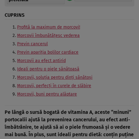
CUPRINS
Profită la maximum de morcovi!
Morcovii îmbunătăţesc vederea
Previn cancerul
Previn apariţia bolilor cardiace
Morcovii au efect antirid
Ideali pentru o piele sănătoasă
Morcovii, soluţia pentru dinţi sănătoşi
Morcovii, perfecţi în curele de slăbire
Morcovii, buni pentru alăptare
Pe lângă o sursă bogată de vitamina A, aceste “minuni”
portocalii ajută la prevenirea cancerului, au efect anti-
îmbătrânire, te ajută să ai o piele frumoasă şi o vedere
mai bună.
În plus, sunt ideali pentru dietă: conţin puţine