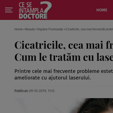
HOME
Home
•
Beauty
•
Îngrijire Frumusețe
•
Cicatricile, cea mai frecventă prob
Cicatricile, cea mai 
Cum le tratăm cu las
Printre cele mai frecvente probleme estetic
ameliorate cu ajutorul laserului.
Publicat:
09-10-2019, 11:13