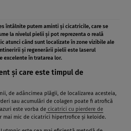
s întâlnite putem aminti şi cicatricile, care se
e la nivelul pielii şi pot reprezenta o reală
 atunci când sunt localizate în zone vizibile ale
tineririi şi regenerării pielii este laserul
 excelente în tratarea lor.
nt şi care este timpul de
nii, de adâncimea plăgii, de localizarea acesteia,
rderi sau acumulări de colagen poate fi atrofică
cazuri este vorba de
cicatrici cu pierdere de
mai mic de cicatrici hipertrofice şi keloide.
O2 Lutronic este cea mai eficientă metodă de