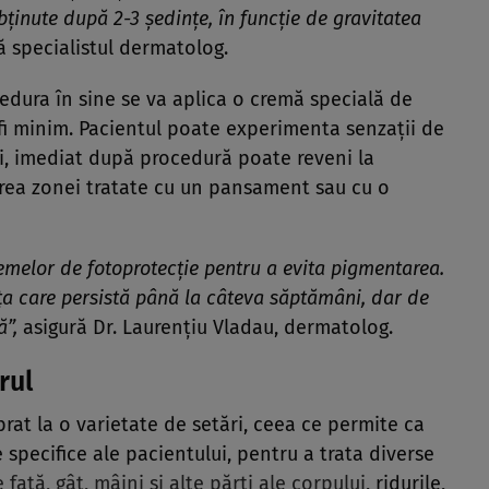
obţinute după 2-3 şedinţe, în funcţie de gravitatea
 specialistul dermatolog.
edura în sine se va aplica o cremă specială de
a fi minim. Pacientul poate experimenta senzaţii de
uri, imediat după procedură poate reveni la
irea zonei tratate cu un pansament sau cu o
remelor de fotoprotecţie pentru a evita pigmentarea.
a care persistă până la câteva săptămâni, dar de
ă”,
asigură Dr. Laurenţiu Vladau, dermatolog.
rul
brat la o varietate de setări, ceea ce permite ca
e specifice ale pacientului, pentru a trata diverse
aţă, gât, mâini şi alte părţi ale corpului
, ridurile,