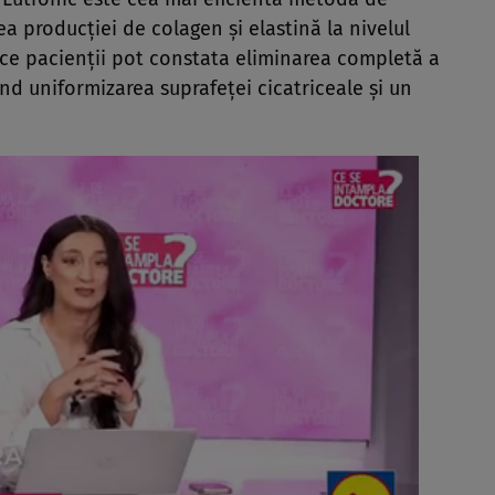
a producţiei de colagen şi elastină la nivelul
rofice pacienţii pot constata eliminarea completă a
ând uniformizarea suprafeţei cicatriceale şi un