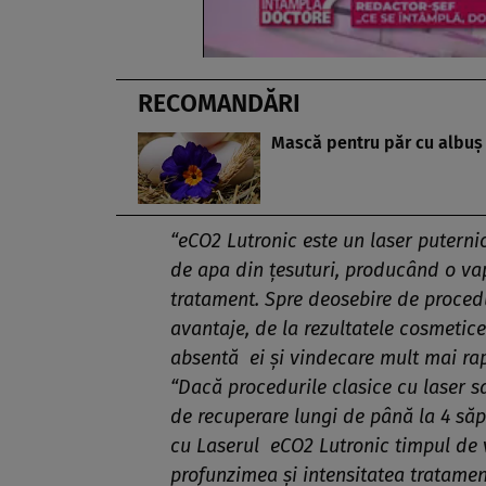
RECOMANDĂRI
Mască pentru păr cu albuş
“eCO2 Lutronic este un laser puternic
de apa din ţesuturi, producând o vap
tratament. Spre deosebire de procedur
avantaje, de la rezultatele cosmetic
absentă ei şi vindecare mult mai ra
“Dacă procedurile clasice cu laser 
de recuperare lungi de până la 4 săp
cu Laserul eCO2 Lutronic timpul de v
profunzimea şi intensitatea tratamen