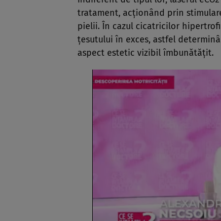
tratament, acţionând prin stimulare
pielii. În cazul cicatricilor hipert
ţesutului în exces, astfel determin
aspect estetic vizibil îmbunătăţit.