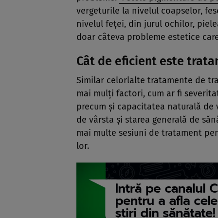
vergeturile la nivelul coapselor, fes
nivelul feţei, din jurul ochilor, pie
doar câteva probleme estetice care 
Cât de eficient este trat
Similar celorlalte tratamente de trat
mai mulţi factori, cum ar fi severitat
precum şi capacitatea naturală de v
de vârsta şi starea generală de sănă
mai multe sesiuni de tratament pent
lor.