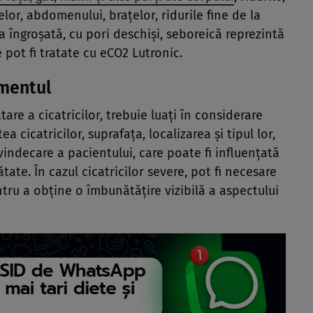
elor, abdomenului, braţelor, ridurile fine de la
lea îngroşată, cu pori deschişi, seboreică reprezintă
pot fi tratate cu eCO2 Lutronic.
amentul
are a cicatricilor, trebuie luaţi în considerare
ea cicatricilor, suprafaţa, localizarea şi tipul lor,
indecare a pacientului, care poate fi influenţată
tate. În cazul cicatricilor severe, pot fi necesare
ru a obţine o îmbunătăţire vizibilă a aspectului