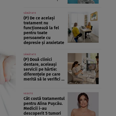
SĂNĂTATE
(P) De ce același
tratament nu
funcționează la fel
pentru toate
persoanele cu
depresie și anxietate
SĂNĂTATE
(P) Două clinici
dentare, aceleași
servicii pe hârtie:
diferențele pe care
merită să le verifici ...
VEDETE
Cât costă tratamentul
pentru Alina Pușcău.
Medicii i-au
descoperit 5 tumori