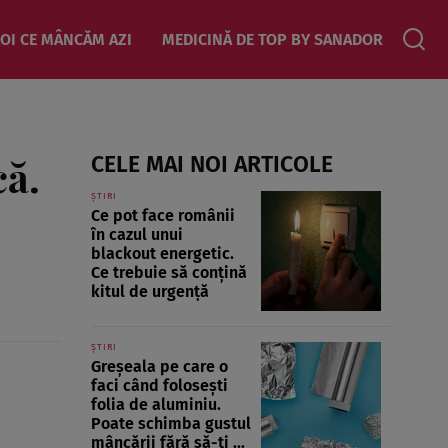
OI CE MÂNCĂM AZI
MEDICINĂ DE TOP BY SANADOR
că.
CELE MAI NOI ARTICOLE
ȘTIRI
Ce pot face românii
în cazul unui
blackout energetic.
Ce trebuie să conțină
kitul de urgență
ȘTIRI
Greșeala pe care o
faci când folosești
folia de aluminiu.
Poate schimba gustul
mâncării fără să-ți ...