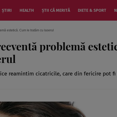
ȘTIRI
HEALTH
ȘTII CĂ MERITĂ
DIETE & SPORT
N
lemă estetică. Cum le tratăm cu laserul
frecventă problemă esteti
erul
e reamintim cicatricile, care din fericire pot fi