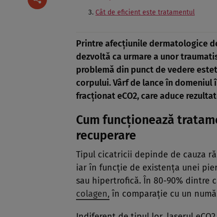
Cât de eficient este tratamentul
Printre afecţiunile dermatologice de
dezvoltă ca urmare a unor traumatism
problemă din punct de vedere estetic
corpului. Vârf de lance în domeniul în
fracţionat eCO2, care aduce rezultate
Cum funcţionează tratame
recuperare
Tipul cicatricii depinde de cauza ră
iar în funcţie de existenţa unei pie
sau hipertrofică. În 80-90% dintre 
colagen,
în comparaţie cu un număr 
Indiferent de tipul lor, laserul eC