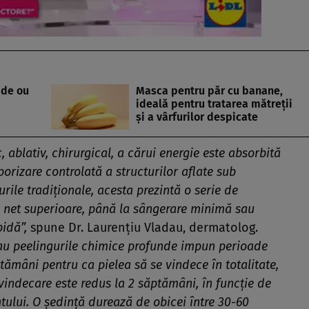
 de ou
Masca pentru păr cu banane,
ideală pentru tratarea mătreţii
şi a vârfurilor despicate
, ablativ, chirurgical, a cărui energie este absorbită
orizare controlată a structurilor aflate sub
ile tradiţionale, acesta prezintă o serie de
e net superioare, până la sângerare minimă sau
pidă”,
spune Dr. Laurenţiu Vladau, dermatolog.
sau peelingurile chimice profunde impun perioade
tămâni pentru ca pielea să se vindece în totalitate,
indecare este redus la 2 săptămâni, în funcţie de
tului. O şedinţă durează de obicei între 30-60