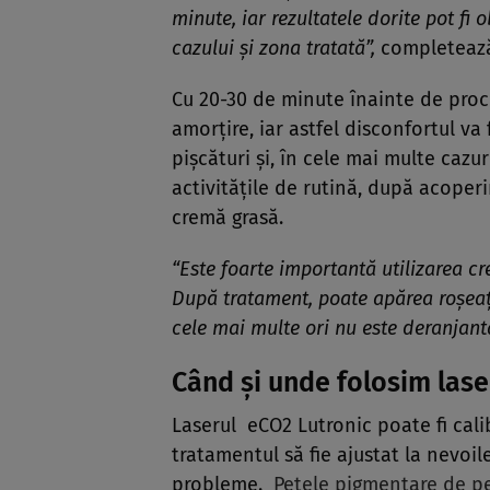
minute, iar rezultatele dorite pot fi 
cazului şi zona tratată”,
completează
Cu 20-30 de minute înainte de proc
amorţire, iar astfel disconfortul v
pişcături şi, în cele mai multe caz
activităţile de rutină, după acoper
cremă grasă.
“Este foarte importantă utilizarea c
După tratament, poate apărea roşeaţ
cele mai multe ori nu este deranjant
Când şi unde folosim lase
Laserul eCO2 Lutronic poate fi cali
tratamentul să fie ajustat la nevoil
probleme.
Petele pigmentare de pe f