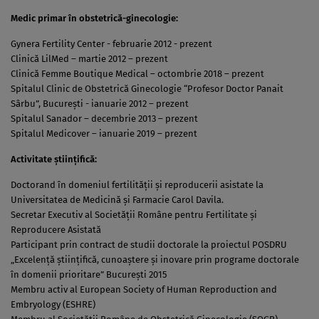
Medic primar în obstetrică-ginecologie:
Gynera Fertility Center - februarie 2012 - prezent
Clinică LilMed – martie 2012 – prezent
Clinică Femme Boutique Medical – octombrie 2018 – prezent
Spitalul Clinic de Obstetrică Ginecologie “Profesor Doctor Panait
Sârbu”, București - ianuarie 2012 – prezent
Spitalul Sanador – decembrie 2013 – prezent
Spitalul Medicover – ianuarie 2019 – prezent
Activitate științifică:
Doctorand în domeniul fertilității și reproducerii asistate la
Universitatea de Medicină și Farmacie Carol Davila.
Secretar Executiv al Societății Române pentru Fertilitate și
Reproducere Asistată
Participant prin contract de studii doctorale la proiectul POSDRU
„Excelență științifică, cunoaștere și inovare prin programe doctorale
în domenii prioritare” București 2015
Membru activ al European Society of Human Reproduction and
Embryology (ESHRE)