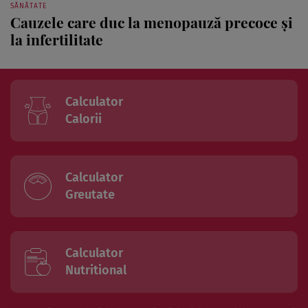
la infertilitate
Calculator
Calorii
Calculator
Greutate
Calculator
Nutritional
*Pentru a căuta intr-o bază de date te rugăm să dai click pe numele bazei și apoi să
folosesti boxul de căutare