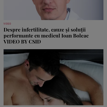
VIDEO
Despre infertilitate, cauze şi soluţii
performante cu medicul Ioan Boleac
VIDEO BY CSID
SĂNĂTATE
Cauzele care duc la menopauză precoce şi