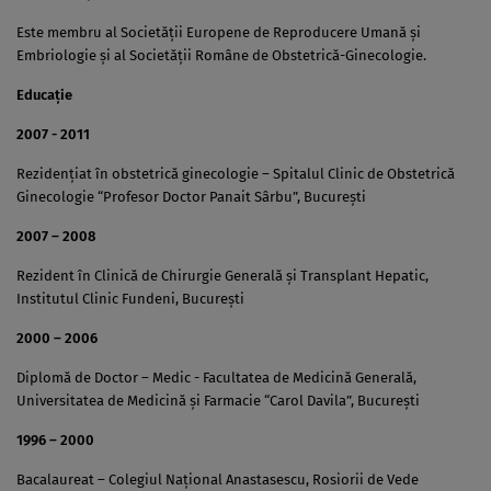
Este membru al Societății Europene de Reproducere Umană și
Embriologie și al Societății Române de Obstetrică-Ginecologie.
Educație
2007 - 2011
Rezidențiat în obstetrică ginecologie – Spitalul Clinic de Obstetrică
Ginecologie “Profesor Doctor Panait Sârbu”, București
2007 – 2008
Rezident în Clinică de Chirurgie Generală și Transplant Hepatic,
Institutul Clinic Fundeni, București
2000 – 2006
Diplomă de Doctor – Medic - Facultatea de Medicină Generală,
Universitatea de Medicină și Farmacie “Carol Davila”, București
1996 – 2000
Bacalaureat – Colegiul Național Anastasescu, Rosiorii de Vede