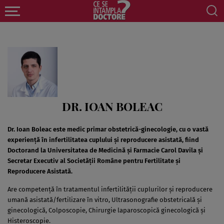
DR. IOAN BOLEAC
Dr. Ioan Boleac este medic primar obstetrică-ginecologie, cu o vastă
experiență în infertilitatea cuplului și reproducere asistată, fiind
Doctorand la Universitatea de Medicină și Farmacie Carol Davila și
Secretar Executiv al Societății Române pentru Fertilitate și
Reproducere Asistată.
Are competență în tratamentul infertilității cuplurilor și reproducere
umană asistată/fertilizare în vitro, Ultrasonografie obstetricală și
ginecologică, Colposcopie, Chirurgie laparoscopică ginecologică și
Histeroscopie.