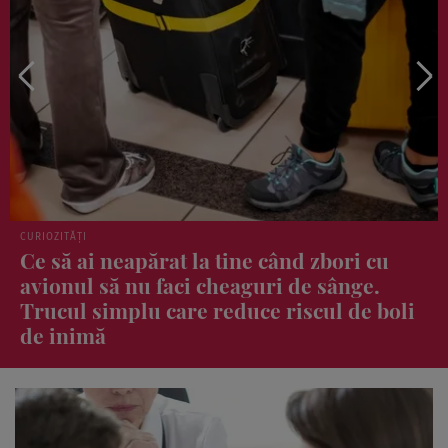
REȚETE CULINARE
Cele 3 condimente care nu trebuie puse
niciodată în tocăniță. Îi strică tot gustul!