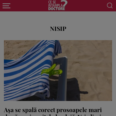
NISIP
Așa se spală corect prosoapele mari