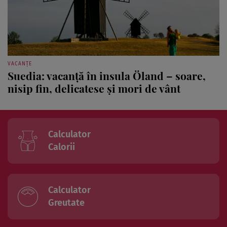
VACANȚE
Suedia: vacanţă în insula Öland – soare,
nisip fin, delicatese şi mori de vânt
Calculator
Calorii
Calculator
Greutate