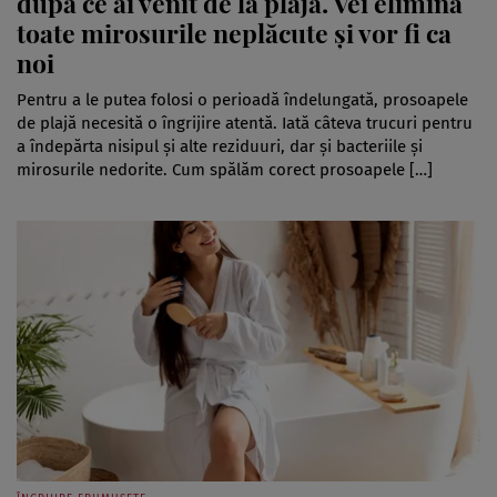
după ce ai venit de la plajă. Vei elimina
toate mirosurile neplăcute și vor fi ca
noi
Pentru a le putea folosi o perioadă îndelungată, prosoapele
de plajă necesită o îngrijire atentă. Iată câteva trucuri pentru
a îndepărta nisipul și alte reziduuri, dar și bacteriile și
mirosurile nedorite. Cum spălăm corect prosoapele […]