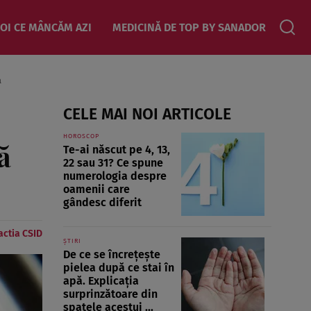
OI CE MÂNCĂM AZI
MEDICINĂ DE TOP BY SANADOR
a
CELE MAI NOI ARTICOLE
HOROSCOP
ă
Te-ai născut pe 4, 13,
22 sau 31? Ce spune
numerologia despre
oamenii care
gândesc diferit
ctia CSID
ȘTIRI
De ce se încrețește
pielea după ce stai în
apă. Explicația
surprinzătoare din
spatele acestui ...