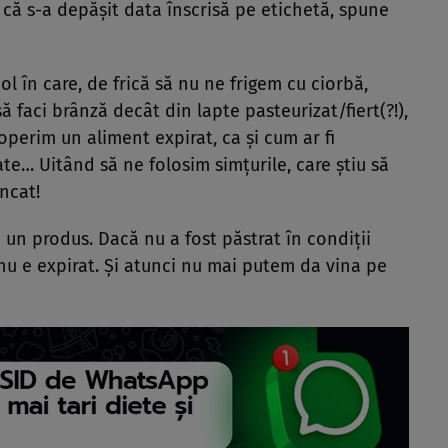
că s-a depășit data înscrisă pe etichetă, spune
l în care, de frică să nu ne frigem cu ciorbă,
să faci brânză decât din lapte pasteurizat/fiert(?!),
perim un aliment expirat, ca și cum ar fi
ate… Uitând să ne folosim simțurile, care știu să
ncat!
ți un produs. Dacă nu a fost păstrat în condiții
 nu e expirat. Și atunci nu mai putem da vina pe