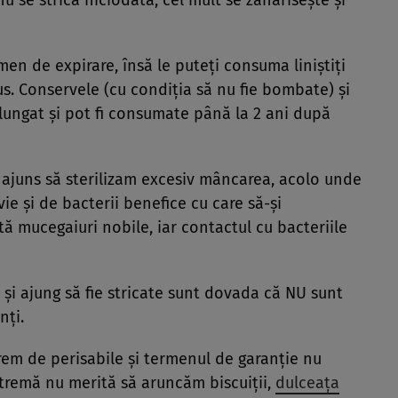
nu se strică niciodată, cel mult se zaharisește și
en de expirare, însă le puteți consuma liniștiți
us. Conservele (cu condiția să nu fie bombate) și
lungat și pot fi consumate până la 2 ani după
 ajuns să sterilizam excesiv mâncarea, acolo unde
ie și de bacterii benefice cu care să-și
tă mucegaiuri nobile, iar contactul cu bacteriile
și ajung să fie stricate sunt dovada că NU sunt
nți.
rem de perisabile și termenul de garanție nu
extremă nu merită să aruncăm biscuiții,
dulceața