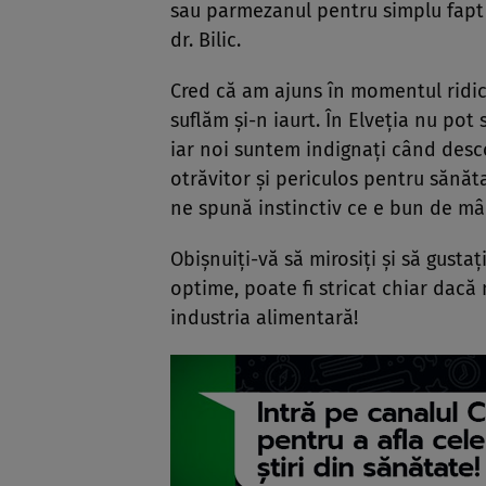
sau parmezanul pentru simplu fapt 
dr. Bilic.
Cred că am ajuns în momentul ridico
suflăm și-n iaurt. În Elveția nu pot 
iar noi suntem indignați când desco
otrăvitor și periculos pentru sănăt
ne spună instinctiv ce e bun de mâ
Obișnuiți-vă să mirosiți și să gusta
optime, poate fi stricat chiar dacă
industria alimentară!