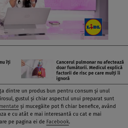
nu îți
Cancerul pulmonar nu afectează
doar fumătorii. Medicul explică
factorii de risc pe care mulți îi
ignoră
ța dintre un produs bun pentru consum și unul
irosul, gustul și chiar aspectul unui preparat sunt
rmentate
și mucegăite pot fi chiar benefice, având
nza e cu atât e mai interesantă cu cat e mai
stare pe pagina ei de
Facebook
.