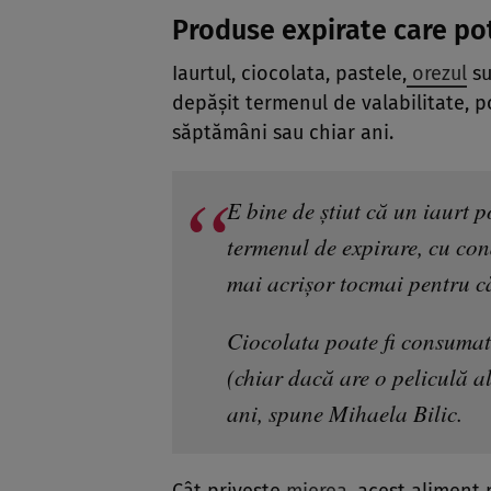
Produse expirate care pot
Iaurtul, ciocolata, pastele,
orezul
su
depășit termenul de valabilitate, p
săptămâni sau chiar ani.
E bine de știut că un iaurt
termenul de expirare, cu condi
mai acrișor tocmai pentru că
Ciocolata poate fi consumată
(chiar dacă are o peliculă al
ani, spune Mihaela Bilic.