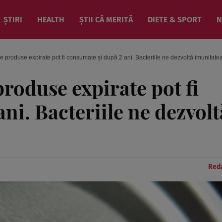
ȘTIRI
HEALTH
ȘTII CĂ MERITĂ
DIETE & SPORT
N
e produse expirate pot fi consumate și după 2 ani. Bacteriile ne dezvoltă imunitate
produse expirate pot fi
ni. Bacteriile ne dezvolt
Reda