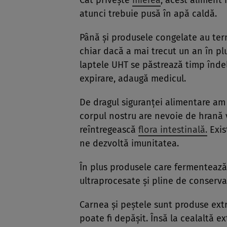
Cât privește
mierea
, acest aliment 
atunci trebuie pusă în apă caldă.
Până și produsele congelate au term
chiar dacă a mai trecut un an în pl
laptele UHT se păstrează timp înde
expirare, adaugă medicul.
De dragul siguranței alimentare am
corpul nostru are nevoie de hrană v
reîntregească
flora intestinală.
Exis
ne dezvoltă imunitatea.
În plus produsele care fermentează 
ultraprocesate și pline de conserva
Carnea și peștele sunt produse ext
poate fi depășit. Însă la cealaltă 