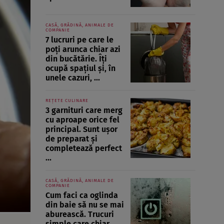
CASĂ, GRĂDINĂ, ANIMALE DE
COMPANIE
7 lucruri pe care le
poți arunca chiar azi
din bucătărie. Îți
ocupă spațiul și, în
unele cazuri, ...
REȚETE CULINARE
3 garnituri care merg
cu aproape orice fel
principal. Sunt ușor
de preparat și
completează perfect
...
CASĂ, GRĂDINĂ, ANIMALE DE
COMPANIE
Cum faci ca oglinda
din baie să nu se mai
aburească. Trucuri
simple care chiar