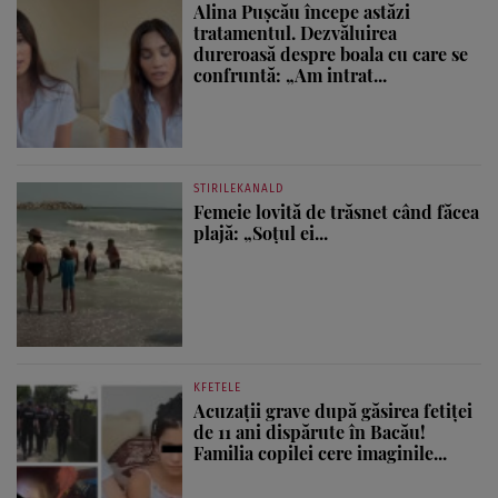
Alina Pușcău începe astăzi
tratamentul. Dezvăluirea
dureroasă despre boala cu care se
confruntă: „Am intrat...
STIRILEKANALD
Femeie lovită de trăsnet când făcea
plajă: „Soțul ei...
KFETELE
Acuzații grave după găsirea fetiței
de 11 ani dispărute în Bacău!
Familia copilei cere imaginile...