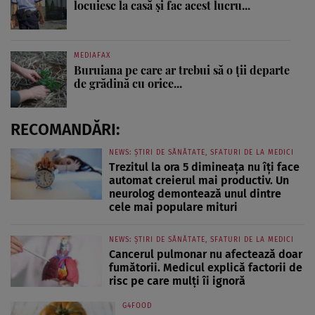
locuiesc la casă și fac acest lucru...
MEDIAFAX
Buruiana pe care ar trebui să o ții departe
de grădină cu orice...
RECOMANDĂRI:
NEWS: ȘTIRI DE SĂNĂTATE, SFATURI DE LA MEDICI
Trezitul la ora 5 dimineața nu îți face
automat creierul mai productiv. Un
neurolog demontează unul dintre
cele mai populare mituri
NEWS: ȘTIRI DE SĂNĂTATE, SFATURI DE LA MEDICI
Cancerul pulmonar nu afectează doar
fumătorii. Medicul explică factorii de
risc pe care mulți îi ignoră
G4FOOD