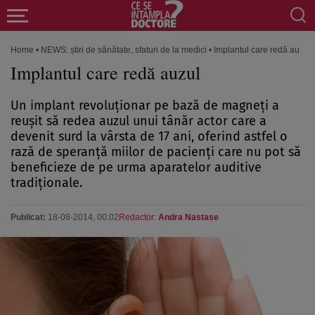
Home
•
NEWS: știri de sănătate, sfaturi de la medici
•
Implantul care redă auzul
Implantul care redă auzul
Un implant revoluţionar pe bază de magneţi a
reuşit să redea auzul unui tânăr actor care a
devenit surd la vârsta de 17 ani, oferind astfel o
rază de speranţă miilor de pacienţi care nu pot să
beneficieze de pe urma aparatelor auditive
tradiţionale.
Publicat:
18-08-2014, 00:02
Redactor:
Andra Nastase