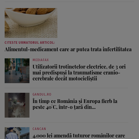
CITESTE URMATORUL ARTICOL:
Alimentul-medicament care ar putea trata infertilitatea
MEDIAFAX
Utilizatorii trotinetelor electrice, de 3 ori
mai predispuși la traumatisme cranio-
cerebrale decât motocicliștii
GANDUL.RO
În timp ce România și Europa fierb la
peste 40°C, într-o țară din...
CANCAN
4.000 lei amendă tuturor românilor care