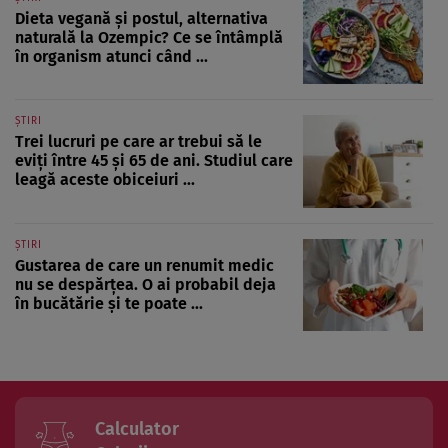
Dieta vegană și postul, alternativa
naturală la Ozempic? Ce se întâmplă
în organism atunci când ...
ȘTIRI
Trei lucruri pe care ar trebui să le
eviți între 45 și 65 de ani. Studiul care
leagă aceste obiceiuri ...
ȘTIRI
Gustarea de care un renumit medic
nu se despărțea. O ai probabil deja
în bucătărie și te poate ...
Calculator