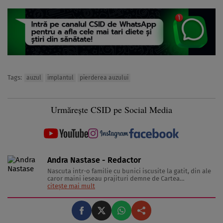
Tags:
auzul
implantul
pierderea auzului
Urmărește CSID pe Social Media
Andra Nastase - Redactor
Nascuta intr-o familie cu bunici iscusite la gatit, din ale
caror maini ieseau prajituri demne de Cartea
Recordurilor categoria Gusturi Divine, inzestrata cu un
citește mai mult
metabolism extrem de capricios, a se citi lenes, si
indragostita de tot ce inseamna delicatesa pe lumea
asta, Pofticioasa scrie despre telina ...