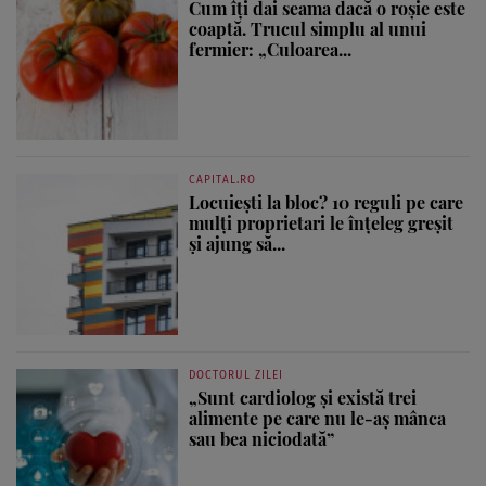
Cum îți dai seama dacă o roșie este
coaptă. Trucul simplu al unui
fermier: „Culoarea...
CAPITAL.RO
Locuiești la bloc? 10 reguli pe care
mulți proprietari le înțeleg greșit
și ajung să...
DOCTORUL ZILEI
„Sunt cardiolog și există trei
alimente pe care nu le-aș mânca
sau bea niciodată”