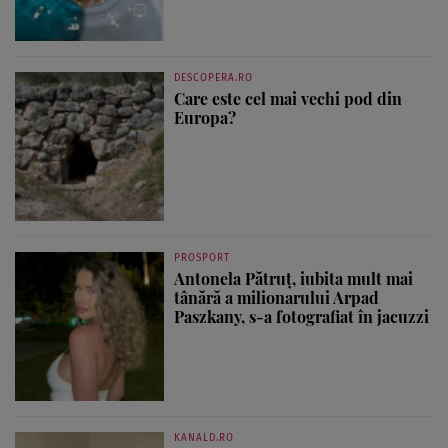
DESCOPERA.RO
Care este cel mai vechi pod din
Europa?
PROSPORT
Antonela Pătruț, iubita mult mai
tânără a milionarului Arpad
Paszkany, s-a fotografiat în jacuzzi
KANALD.RO