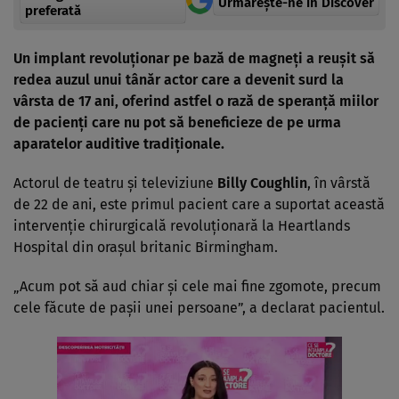
Urmărește-ne in Discover
preferată
Un implant revoluţionar pe bază de magneţi a reuşit să
redea auzul unui tânăr actor care a devenit surd la
vârsta de 17 ani, oferind astfel o rază de speranţă miilor
de pacienţi care nu pot să beneficieze de pe urma
aparatelor auditive tradiţionale.
Actorul de teatru şi televiziune
Billy Coughlin
, în vârstă
de 22 de ani, este primul pacient care a suportat această
intervenţie chirurgicală revoluţionară la Heartlands
Hospital din oraşul britanic Birmingham.
„Acum pot să aud chiar şi cele mai fine zgomote, precum
cele făcute de paşii unei persoane”, a declarat pacientul.