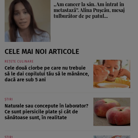
„Am cancer la sân. Am intrat în
metastază”. Alina Pușcău, mesaj
tulburător de pe patul...
CELE MAI NOI ARTICOLE
REȚETE CULINARE
Cele două ciorbe pe care nu trebuie
să le dai copilului tău să le mănânce,
dacă are sub 5 ani
ȘTIRI
Naturale sau concepute în laborator?
Ce sunt piersicile plate și cât de
sănătoase sunt, în realitate
ȘTIRI