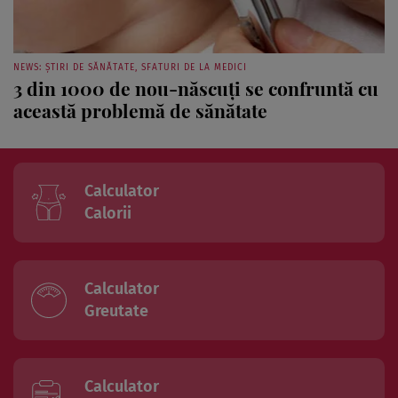
NEWS: ȘTIRI DE SĂNĂTATE, SFATURI DE LA MEDICI
3 din 1000 de nou-născuţi se confruntă cu
această problemă de sănătate
Calculator
Calorii
Calculator
Greutate
Calculator