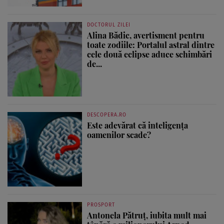
DOCTORUL ZILEI
Alina Bădic, avertisment pentru
toate zodiile: Portalul astral dintre
cele două eclipse aduce schimbări
de...
DESCOPERA.RO
Este adevărat că inteligența
oamenilor scade?
PROSPORT
Antonela Pătruț, iubita mult mai