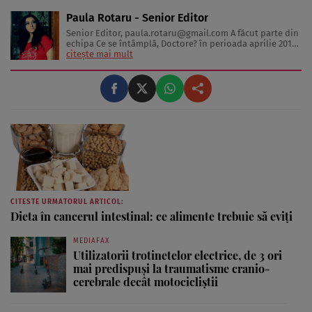
Paula Rotaru - Senior Editor
Senior Editor,
paula.rotaru@gmail.com
A făcut parte din
echipa Ce se întâmplă, Doctore? în perioada aprilie 2013-
decembrie 2023. Articolele sale cuprind informații despre
citește mai mult
diverse afecțiuni, alimentația echilibrată, îngrijirea pielii
și sănătatea emoțională. Colaborări: Viața ...
CITESTE URMATORUL ARTICOL:
Dieta în cancerul intestinal: ce alimente trebuie să eviţi
MEDIAFAX
Utilizatorii trotinetelor electrice, de 3 ori
mai predispuși la traumatisme cranio-
cerebrale decât motocicliștii