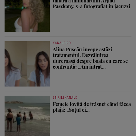
tânără a milionarului Arpad
Paszkany, s-a fotografiat în jacuzzi
KANALD.RO
Alina Pușcău începe astăzi
tratamentul. Dezvăluirea
dureroasă despre boala cu care se
confruntă: „Am intrat...
STIRILEKANALD
Femeie lovită de trăsnet când făcea
plajă: „Soțul ei...