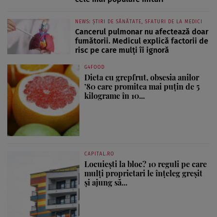
NEWS: ȘTIRI DE SĂNĂTATE, SFATURI DE LA MEDICI
Cancerul pulmonar nu afectează doar
fumătorii. Medicul explică factorii de
risc pe care mulți îi ignoră
G4FOOD
Dieta cu grepfrut, obsesia anilor
’80 care promitea mai puțin de 5
kilograme în 10...
CAPITAL.RO
Locuiești la bloc? 10 reguli pe care
mulți proprietari le înțeleg greșit
și ajung să...