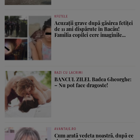
KFETELE
Acuzații grave după găsirea fetiței
de 11 ani dispărute în Bacău!
Familia copilei cere imaginile...
RAZI CU LACRIMI
BANCUL ZILEI. Badea Gheorghe:
– Nu pot face dragoste!
AVANTAJE.RO
Cum arată vedeta noastră, după ce