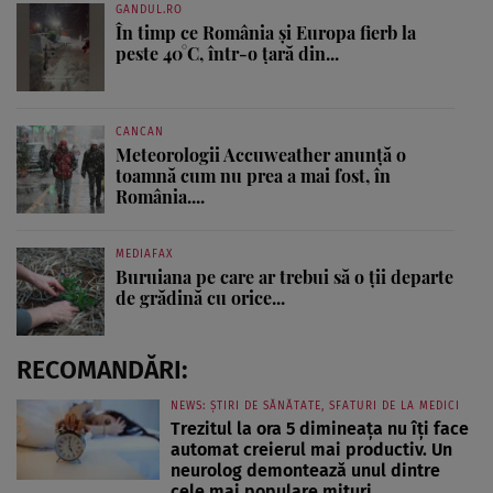
GANDUL.RO
În timp ce România și Europa fierb la
peste 40°C, într-o țară din...
CANCAN
Meteorologii Accuweather anunță o
toamnă cum nu prea a mai fost, în
România....
MEDIAFAX
Buruiana pe care ar trebui să o ții departe
de grădină cu orice...
RECOMANDĂRI:
NEWS: ȘTIRI DE SĂNĂTATE, SFATURI DE LA MEDICI
Trezitul la ora 5 dimineața nu îți face
automat creierul mai productiv. Un
neurolog demontează unul dintre
cele mai populare mituri