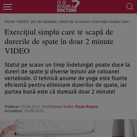
Home
•
NEWS: știri de sănătate, sfaturi de la medici
•
Exerciţiul simplu care te 
Exerciţiul simplu care te scapă de
durerile de spate în doar 2 minute
VIDEO
Statul pe scaun un timp îndelungat poate duce la
dureri de spate şi diverse leziuni ale coloanei
vertebrale. O tehnică anume de yoga este foarte
eficientă pentru eliminare durerilor de spate, iar
partea bună este că durează doar 2 minute!
Publicat:
25-04-2017, 00:06
Senior Editor:
Paula Rotaru
Actualizat:
15-09-2020