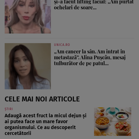
și-a făcut lifting facial: „Am purtat
ochelari de soare...
UNICA.RO
„Am cancer la sân. Am intrat în
metastază”. Alina Pușcău, mesaj
tulburător de pe patul...
CELE MAI NOI ARTICOLE
ȘTIRI
Adaugă acest fruct la micul dejun și
ai putea face un mare favor
organismului. Ce au descoperit
cercetătorii