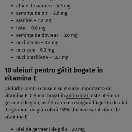
alune de pădure – 4.3 mg
semințe de pin – 2.6 mg
arahide – 2.2 mg
fistic – 0.8 mg
semințe de dovleac – 0.6 mg
nuci pecan – 0.4 mg
nuci caju – 0.3 mg
nuci braziliene – 1.52 mg
10 uleiuri pentru gătit bogate în
vitamina E
Uleiurile pentru consum sunt surse importante de
vitamina E. Cel mai bogat în
antioxidați
este uleiul de
germeni de grâu, astfel că doar o singură linguriță de ulei
de germeni de grâu oferă 135% din necesarul zilnic de
vitamina E.
ulei de germeni de grâu – 20 mg