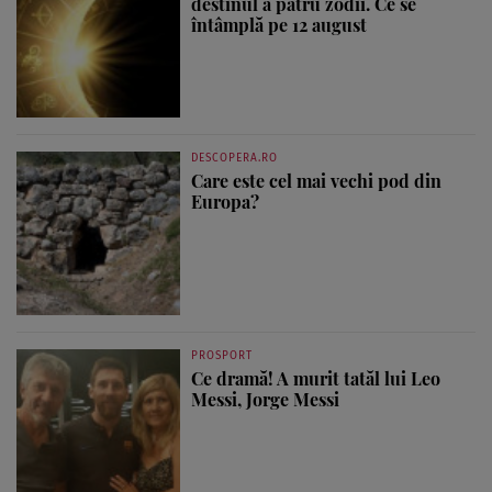
destinul a patru zodii. Ce se
întâmplă pe 12 august
DESCOPERA.RO
Care este cel mai vechi pod din
Europa?
PROSPORT
Ce dramă! A murit tatăl lui Leo
Messi, Jorge Messi