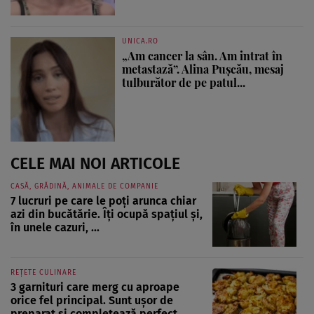
UNICA.RO
„Am cancer la sân. Am intrat în
metastază”. Alina Pușcău, mesaj
tulburător de pe patul...
CELE MAI NOI ARTICOLE
CASĂ, GRĂDINĂ, ANIMALE DE COMPANIE
7 lucruri pe care le poți arunca chiar
azi din bucătărie. Îți ocupă spațiul și,
în unele cazuri, ...
REȚETE CULINARE
3 garnituri care merg cu aproape
orice fel principal. Sunt ușor de
preparat și completează perfect ...