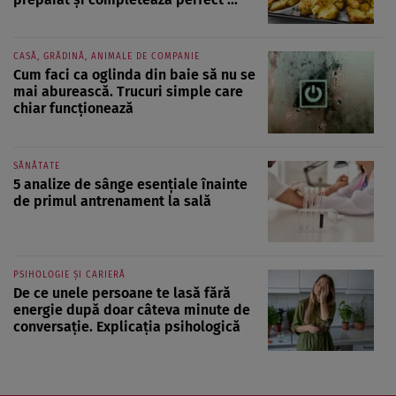
CASĂ, GRĂDINĂ, ANIMALE DE COMPANIE
Cum faci ca oglinda din baie să nu se
mai aburească. Trucuri simple care
chiar funcționează
SĂNĂTATE
5 analize de sânge esențiale înainte
de primul antrenament la sală
PSIHOLOGIE ȘI CARIERĂ
De ce unele persoane te lasă fără
energie după doar câteva minute de
conversație. Explicația psihologică