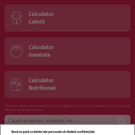
Calculator
Calorii
Calculator
Greutate
Calculator
Nutritional
*Pentru a căuta intr-o bază de date te rugăm să dai click pe numele bazei și apoi să
folosesti boxul de căutare
Nouă ne pasă ca datele tale personale să rămână confidențiale