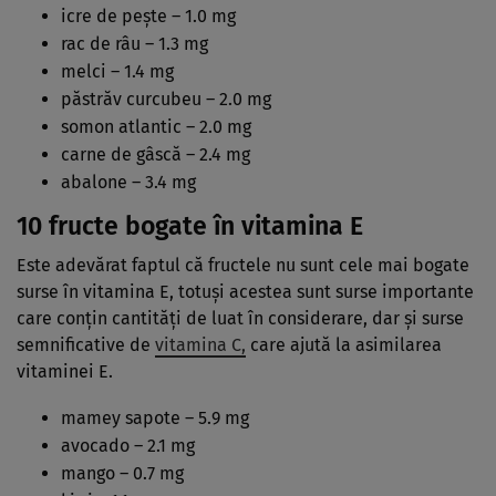
icre de pește – 1.0 mg
rac de râu – 1.3 mg
melci – 1.4 mg
păstrăv curcubeu – 2.0 mg
somon atlantic – 2.0 mg
carne de gâscă – 2.4 mg
abalone – 3.4 mg
10 fructe bogate în vitamina E
Este adevărat faptul că fructele nu sunt cele mai bogate
surse în vitamina E, totuși acestea sunt surse importante
care conțin cantități de luat în considerare, dar și surse
semnificative de
vitamina C,
care ajută la asimilarea
vitaminei E.
mamey sapote – 5.9 mg
avocado – 2.1 mg
mango – 0.7 mg