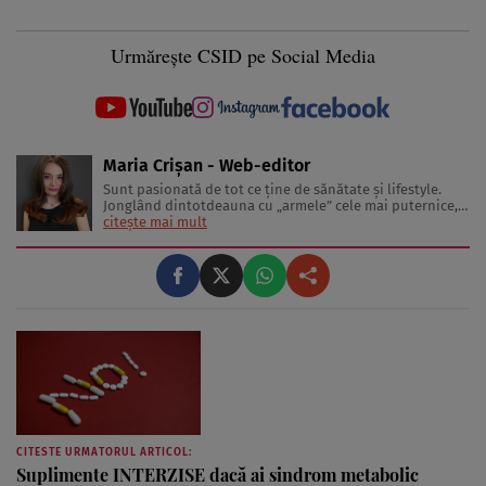
Urmărește CSID pe Social Media
Maria Crișan - Web-editor
Sunt pasionată de tot ce ține de sănătate și lifestyle.
Jonglând dintotdeauna cu „armele” cele mai puternice,
cuvintele, îmi place să împărtășesc cu cititorii diverse
citește mai mult
sfaturi și idei despre tot ceea ce înseamnă o viață trăită
sănătos și frumos. Lucrez în jurnalism de 3 ani, ...
CITESTE URMATORUL ARTICOL:
Suplimente INTERZISE dacă ai sindrom metabolic