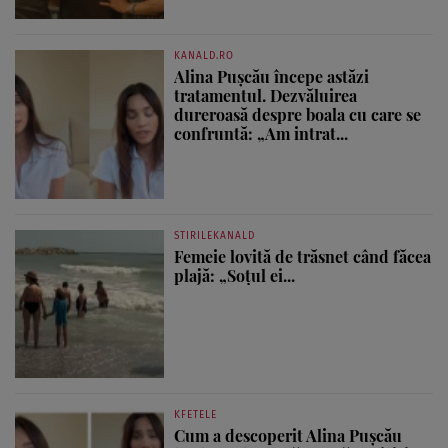
KANALD.RO
Alina Pușcău începe astăzi
tratamentul. Dezvăluirea
dureroasă despre boala cu care se
confruntă: „Am intrat...
STIRILEKANALD
Femeie lovită de trăsnet când făcea
plajă: „Soțul ei...
KFETELE
Cum a descoperit Alina Pușcău