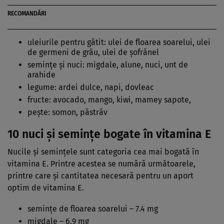
RECOMANDĂRI
uleiurile pentru gătit: ulei de floarea soarelui, ulei
de germeni de grâu, ulei de șofrănel
semințe și nuci: migdale, alune, nuci, unt de
arahide
legume: ardei dulce, napi, dovleac
fructe: avocado, mango, kiwi, mamey sapote,
pește: somon, păstrăv
10 nuci și semințe bogate în vitamina E
Nucile și semințele sunt categoria cea mai bogată în
vitamina E. Printre acestea se numără următoarele,
printre care și cantitatea necesară pentru un aport
optim de vitamina E.
semințe de floarea soarelui – 7.4 mg
migdale – 6.9 mg