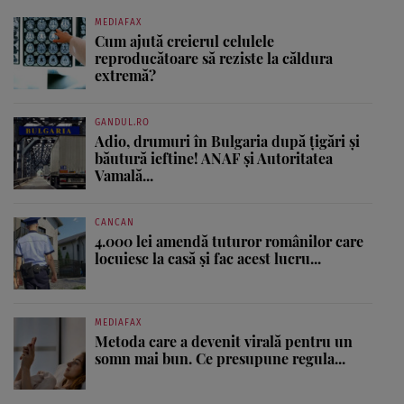
MEDIAFAX
Cum ajută creierul celulele
reproducătoare să reziste la căldura
extremă?
GANDUL.RO
Adio, drumuri în Bulgaria după țigări și
băutură ieftine! ANAF și Autoritatea
Vamală...
CANCAN
4.000 lei amendă tuturor românilor care
locuiesc la casă și fac acest lucru...
MEDIAFAX
Metoda care a devenit virală pentru un
somn mai bun. Ce presupune regula...