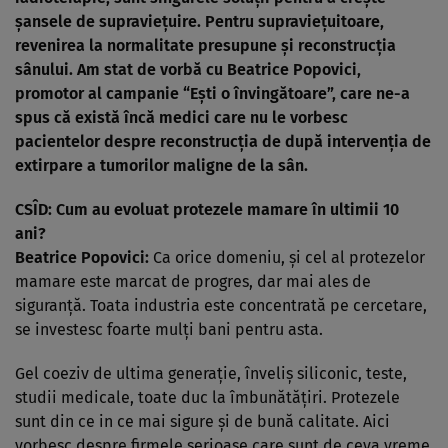
şansele de supravieţuire. Pentru supravieţuitoare,
revenirea la normalitate presupune şi reconstrucţia
sânului. Am stat de vorbă cu Beatrice Popovici,
promotor al campanie “Eşti o învingătoare”, care ne-a
spus că există încă medici care nu le vorbesc
pacientelor despre reconstrucţia de după intervenţia de
extirpare a tumorilor maligne de la sân.
CSÎD: Cum au evoluat protezele mamare în ultimii 10
ani?
Beatrice Popovici:
Ca orice domeniu, şi cel al protezelor
mamare este marcat de progres, dar mai ales de
siguranţă. Toata industria este concentrată pe cercetare,
se investesc foarte mulţi bani pentru asta.
Gel coeziv de ultima generaţie, înveliş siliconic, teste,
studii medicale, toate duc la îmbunătăţiri. Protezele
sunt din ce in ce mai sigure şi de bună calitate. Aici
vorbesc despre firmele serioase care sunt de ceva vreme