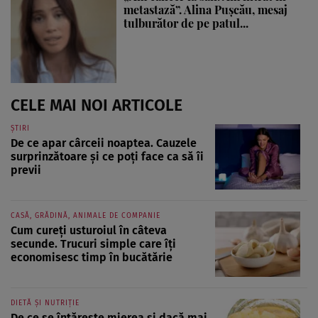
metastază”. Alina Pușcău, mesaj
tulburător de pe patul...
CELE MAI NOI ARTICOLE
ȘTIRI
De ce apar cârceii noaptea. Cauzele
surprinzătoare și ce poți face ca să îi
previi
CASĂ, GRĂDINĂ, ANIMALE DE COMPANIE
Cum cureți usturoiul în câteva
secunde. Trucuri simple care îți
economisesc timp în bucătărie
DIETĂ ȘI NUTRIȚIE
De ce se întărește mierea și dacă mai