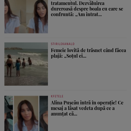
tratamentul. Dezvăluirea
dureroasă despre boala cu care se
confruntă: „Am intrat...
STIRILEKANALD
Femeie lovită de trăsnet când făcea
plajă: „Soțul ei...
KFETELE
Alina Pușcău intră în operație! Ce
mesaj a lăsat vedeta după ce a
anunțat că...