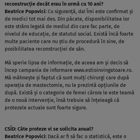
reconstrucţie decât erau în urmă cu 10 ani?
Beatrice Popovici:
Cu siguranţă, da! Îmi este confirmat şi
de medici tot mai des. Din păcate, disponibilitatea lor
este strâns legată de mediul din care fac parte, de
nivelul de educaţie, de statutul social. Există încă foarte
multe paciente care nu ştiu de procedură în sine, de
posibilitatea reconstrucţiei de sân.
Mă sperie lipsa de informaţie, de aceea am şi decis să
încep campania de informare www.estioinvingatoare.ro.
Mă mâhneşte şi faptul că sunt mulţi chirurgi care după
operaţia de mastectomie, nu le prezintă opţiunile de
după. Există şi o categorie de femei cărora le este teamă
de o nouă intervenţie, însă trebuie să înţeleagă că
protezele actuale sunt foarte sigure.
CSÎD: Câte proteze vi se solicita anual?
Beatrice Popovici:
Dacă ar fi să fac o statistică, este o