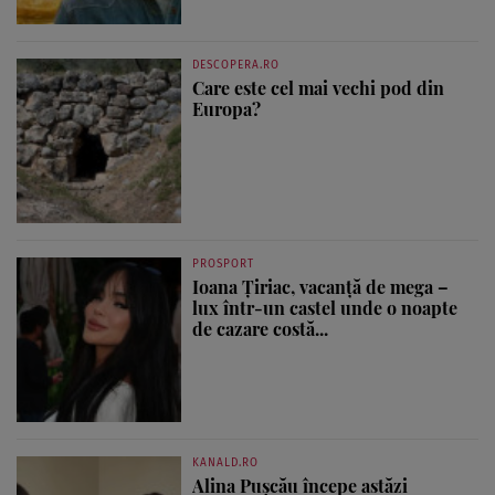
DESCOPERA.RO
Care este cel mai vechi pod din
Europa?
PROSPORT
Ioana Țiriac, vacanță de mega –
lux într-un castel unde o noapte
de cazare costă...
KANALD.RO
Alina Pușcău începe astăzi