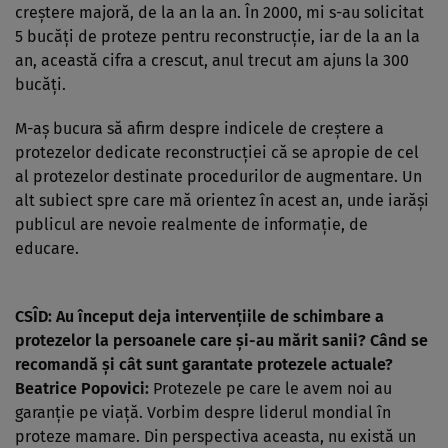
creştere majoră, de la an la an. În 2000, mi s-au solicitat
5 bucăţi de proteze pentru reconstrucţie, iar de la an la
an, această cifra a crescut, anul trecut am ajuns la 300
bucăţi.
M-aş bucura să afirm despre indicele de creştere a
protezelor dedicate reconstrucţiei că se apropie de cel
al protezelor destinate procedurilor de augmentare. Un
alt subiect spre care mă orientez în acest an, unde iarăşi
publicul are nevoie realmente de informaţie, de
educare.
CSÎD: Au început deja intervenţiile de schimbare a
protezelor la persoanele care şi-au mărit sanii? Când se
recomandă şi cât sunt garantate protezele actuale?
Beatrice Popovici:
Protezele pe care le avem noi au
garanţie pe viaţă. Vorbim despre liderul mondial în
proteze mamare. Din perspectiva aceasta, nu există un