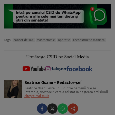
Tags:
cancer de san
mastectomie
operatie
reconstructie mamara
Urmărește CSID pe Social Media
Beatrice Osanu - Redactor-şef
Beatrice Osanu este unul dintre oamenii “Ce se
întâmplă, doctore?” care a asistat la naşterea emisiunii
în 2002 şi a revistei în 2005. În anii care au trecut de
citește mai mult
atunci, a cunoscut sute de medici, nutriţionişti,
antrenori de fitness şi psihologi, dar şi celebrităţi care
au inspirat-o, ...