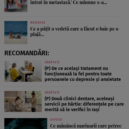
intrat în metastază.' Ce minune s-a...
MEDIAFAX
Ce a pățit o vedetă care a făcut o baie pe o
plajă...
RECOMANDĂRI:
SĂNĂTATE
(P) De ce același tratament nu
funcționează la fel pentru toate
persoanele cu depresie și anxietate
SĂNĂTATE
(P) Două clinici dentare, aceleași
servicii pe hârtie: diferențele pe care
merită să le verifici în Iași
G4FOOD
Ce mănâncă marinarii care petrec