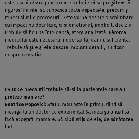
este o schimbare pentru care trebuie să se pregătească
riguros înainte, să cunoască toate aspectele, precum şi
repecusiunile procedurii. Este vorba despre o schimbare
cu impact nu doar fizic, ci şi emoţional, implicit, decizia
trebuie să fie una înţeleaptă, atent analizată. Părerea
medicului este necesară, importantă, dar nu suficientă.
Trebuie să ştie şi ele despre implant detalii, nu doar
despre operaţie.
CSÎD: Ce precautii trebuie să-şi ia pacientele care au
proteze mamare?
Beatrice Popovici:
Sfatul meu este în primul rând să
meargă la un doctor cu experienţă! Să meargă anual să
facă ecografii mamare. Să aibă grija de ele, de sănătatea
lor!