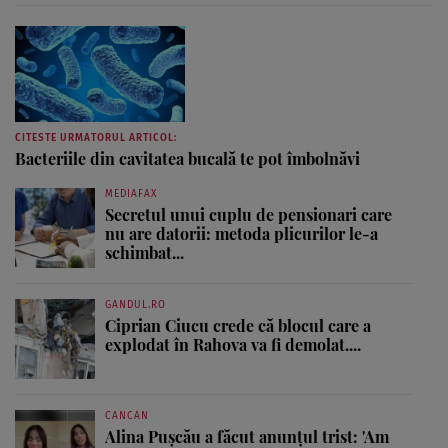
CITESTE URMATORUL ARTICOL:
Bacteriile din cavitatea bucală te pot îmbolnăvi
MEDIAFAX
Secretul unui cuplu de pensionari care
nu are datorii: metoda plicurilor le-a
schimbat...
GANDUL.RO
Ciprian Ciucu crede că blocul care a
explodat în Rahova va fi demolat....
CANCAN
Alina Pușcău a făcut anunțul trist: 'Am