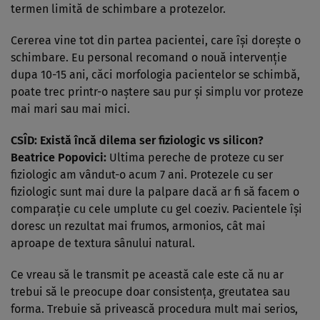
termen limită de schimbare a protezelor.
Cererea vine tot din partea pacientei, care îşi doreşte o
schimbare. Eu personal recomand o nouă intervenţie
dupa 10-15 ani, căci morfologia pacientelor se schimbă,
poate trec printr-o naştere sau pur şi simplu vor proteze
mai mari sau mai mici.
CSÎD: Există încă dilema ser fiziologic vs silicon?
Beatrice Popovici:
Ultima pereche de proteze cu ser
fiziologic am vândut-o acum 7 ani. Protezele cu ser
fiziologic sunt mai dure la palpare dacă ar fi să facem o
comparaţie cu cele umplute cu gel coeziv. Pacientele îşi
doresc un rezultat mai frumos, armonios, cât mai
aproape de textura sânului natural.
Ce vreau să le transmit pe această cale este că nu ar
trebui să le preocupe doar consistenţa, greutatea sau
forma. Trebuie să privească procedura mult mai serios,