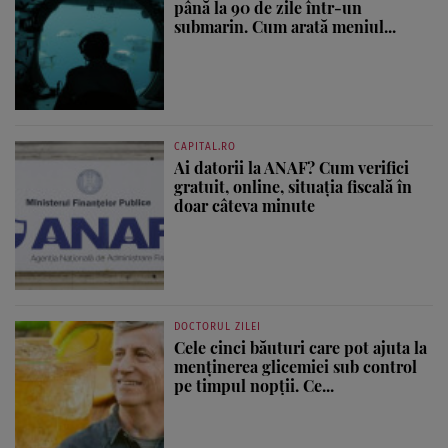
până la 90 de zile într-un
submarin. Cum arată meniul...
CAPITAL.RO
Ai datorii la ANAF? Cum verifici
gratuit, online, situația fiscală în
doar câteva minute
DOCTORUL ZILEI
Cele cinci băuturi care pot ajuta la
menținerea glicemiei sub control
pe timpul nopții. Ce...