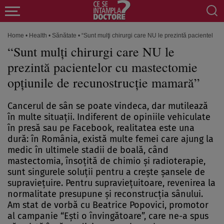
Home
•
Health
•
Sănătate
•
“Sunt mulţi chirurgi care NU le prezintă pacientelor
“Sunt mulţi chirurgi care NU le
prezintă pacientelor cu mastectomie
opţiunile de recunostrucţie mamară”
Cancerul de sân se poate vindeca, dar mutilează
în multe situaţii. Indiferent de opiniile vehiculate
în presă sau pe Facebook, realitatea este una
dură: în România, există multe femei care ajung la
medic în ultimele stadii de boală, când
mastectomia, însoţită de chimio şi radioterapie,
sunt singurele soluţii pentru a creşte şansele de
supravieţuire. Pentru supravieţuitoare, revenirea la
normalitate presupune şi reconstrucţia sânului.
Am stat de vorbă cu Beatrice Popovici, promotor
al campanie “Eşti o învingătoare”, care ne-a spus