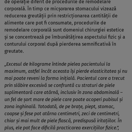
de operație diferit de procedurile de remodelare
corporală. În timp ce micșorarea stomacului vizează
reducerea greutății prin restricționarea cantității de
alimente care pot fi consumate, procedurile de
remodelare corporală sunt domeniul chirurgiei estetice
și se concentrează pe îmbunătățirea aspectului fizic și a
conturului corporal după pierderea semnificativă în
greutate.
„Excesul de kilograme întinde pielea pacientului la
maximum, astfel încât aceasta își pierde elasticitatea și nu
mai poate reveni la forma inițială. Pacientul care a trecut
prin slăbire excesivă se confruntă cu straturi de piele
suplimentară care atârnă, inclusiv în zona abdominală –
un fel de șort mare de piele care poate acoperi pubisul și
zona inghinală. Totodată, de pe brațe, piept, stomac,
coapse și fese pot atârna centimetri, zeci de centimetri,
chiar și mai mult de piele flască, predispusă iritațiilor. În
plus, ele pot face dificilă practicarea exercițiilor fizice.”,