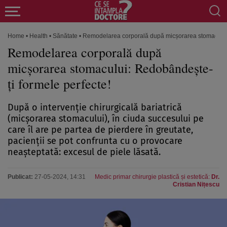
Home
•
Health
•
Sănătate
•
Remodelarea corporală după micșorarea stomacului:
Remodelarea corporală după
micșorarea stomacului: Redobândește-
ți formele perfecte!
După o intervenție chirurgicală bariatrică
(micșorarea stomacului), în ciuda succesului pe
care îl are pe partea de pierdere în greutate,
pacienții se pot confrunta cu o provocare
neașteptată: excesul de piele lăsată.
Publicat:
27-05-2024, 14:31
Medic primar chirurgie plastică și estetică:
Dr.
Cristian Nițescu