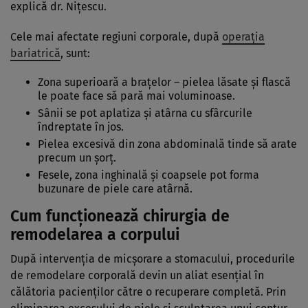
explică dr. Nițescu.
Cele mai afectate regiuni corporale, după
operația
bariatrică
, sunt:
Zona superioară a brațelor – pielea lăsate și flască
le poate face să pară mai voluminoase.
Sânii se pot aplatiza și atârna cu sfârcurile
îndreptate în jos.
Pielea excesivă din zona abdominală tinde să arate
precum un șorț.
Fesele, zona inghinală și coapsele pot forma
buzunare de piele care atârnă.
Cum funcționează chirurgia de
remodelarea a corpului
După intervenția de micșorare a stomacului, procedurile
de remodelare corporală devin un aliat esențial în
călătoria pacienților către o recuperare completă. Prin