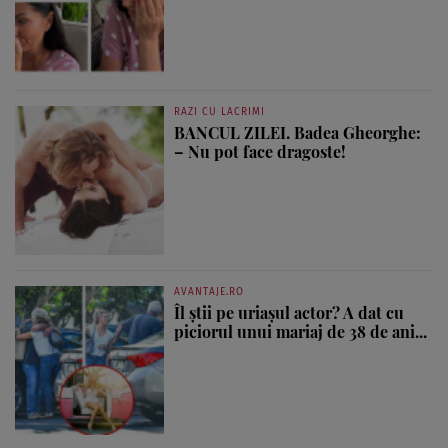
RAZI CU LACRIMI
BANCUL ZILEI. Badea Gheorghe:
– Nu pot face dragoste!
AVANTAJE.RO
Îl știi pe uriașul actor? A dat cu
piciorul unui mariaj de 38 de ani...