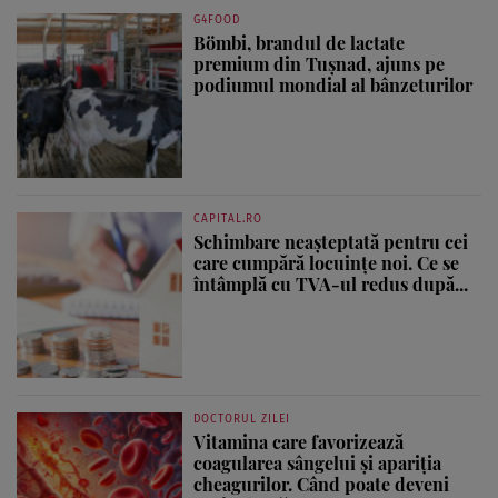
G4FOOD
Bömbi, brandul de lactate
premium din Tușnad, ajuns pe
podiumul mondial al bânzeturilor
CAPITAL.RO
Schimbare neașteptată pentru cei
care cumpără locuințe noi. Ce se
întâmplă cu TVA-ul redus după...
DOCTORUL ZILEI
Vitamina care favorizează
coagularea sângelui și apariția
cheagurilor. Când poate deveni