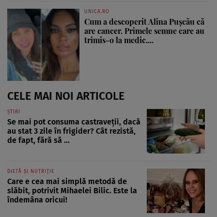
UNICA.RO
Cum a descoperit Alina Pușcău că
are cancer. Primele semne care au
trimis-o la medic....
CELE MAI NOI ARTICOLE
ȘTIRI
Se mai pot consuma castraveții, dacă
au stat 3 zile în frigider? Cât rezistă,
de fapt, fără să ...
DIETĂ ȘI NUTRIȚIE
Care e cea mai simplă metodă de
slăbit, potrivit Mihaelei Bilic. Este la
îndemâna oricui!