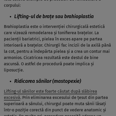
corpului:
Lifting-ul de brațe sau brahioplastia
Brahioplastia este o intervenției chirurgicală estetică
care vizează remodelarea și tonifierea brațelor. La
pacienții bariatrici, pielea în exces apare pe partea
interioară a brațelor. Chirurgii fac incizii de la axilă până
la cot, pentru a îndepărta pielea și a crea un contur mai
armonios. Cicatricea rezultată este destul de bine
ascunsă. O astfel de procedură poate implica și
liposucție.
Ridicarea sânilor (mastopexie)
Lifting-ul sânilor este foarte căutat după slăbirea
excesivă
. Prin eliminarea excesului de țesut din partea
superioară a sânului, chirurgul poate muta sânii lăsați
într-o poziție corectă din punct de vedere anatomic și