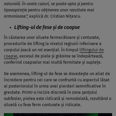
naturală. În unele cazuri, se poate opta și pentru
lipoaspirație pentru obținerea unor rezultate mai
armonioase.”,
explică dr. Cristian Nițescu.
Lifting-ul de fese și de coapse
În căutarea unor siluete fermecătoare și conturate,
procedurile de lifting la nivelul regiunii inferioare a
corpului joacă un rol esențial. În timpul
liftingului de
coapse
, excesul de piele și grăsime se îndepărtează,
conferind coapselor mai multă fermitate și suplețe.
De asemenea, lifting-ul de fese se dovedește un aliat de
încredere pentru cei care se confruntă cu aspectul lăsat
al posteriorului în urma unei pierderi semnificative în
greutate. Printr-o incizie discretă în zona șanțului
subfesier, pielea este ridicată și remodelată, rezultând o
siluetă cu fese ferm conturate și ridicate.