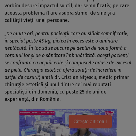
vorbim despre impactul subtil, dar semnificativ, pe care
această problemă îl are asupra stimei de sine și a
calității vieții unei persoane.
„De multe ori, pentru pacienții care au slăbit semnificativ,
în special peste 45 kg, pielea în exces este o amintire
neplăcută. În loc să se bucure pe deplin de noua formă a
corpului lor și de o sănătate îmbunătățită, acești pacienți
se confruntă cu neplăcerile și complexele aduse de excesul
de piele. Chirurgia estetică oferă soluții de încredere în
astfel de cazuri.”,
arată dr. Cristian Nițescu, medic primar
chirurgie estetică și unul dintre cei mai reputați
specialiști din domeniu, cu peste 25 de ani de
experiență, din România.
Citește articolul