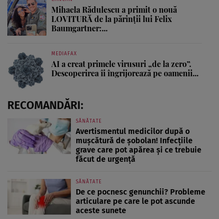
Mihaela Rădulescu a primit o nouă
LOVITURĂ de la părinții lui Felix
Baumgartner:...
MEDIAFAX
AI a creat primele virusuri „de la zero”.
Descoperirea îi îngrijorează pe oamenii...
RECOMANDĂRI:
SĂNĂTATE
Avertismentul medicilor după o
mușcătură de șobolan! Infecțiile
grave care pot apărea și ce trebuie
făcut de urgență
SĂNĂTATE
De ce pocnesc genunchii? Probleme
articulare pe care le pot ascunde
aceste sunete