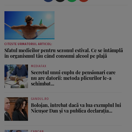
CITESTE URMATORUL ARTICOL:
Sfatul medicilor pentru sezonul estival. Ce se întâmplă
în organismul tău când consumi alcool pe plajă
MEDIAFAX
Secretul unui cuplu de pensionari care
nu are datorii: metoda plicurilor le-a
schimbat...
GANDUL.RO
Bolojan, întrebat dacă va lua exemplul lui
Nicușor Dan și va publica declarația...
CANCAN