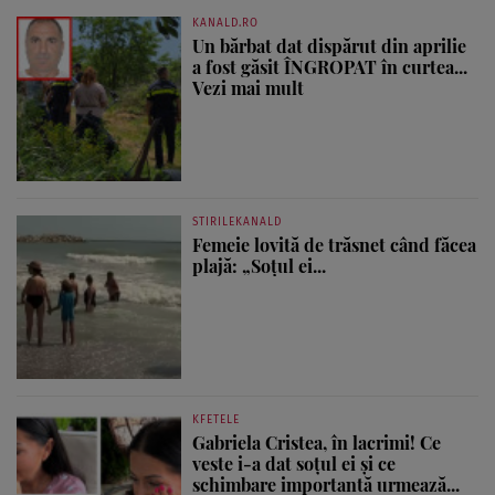
KANALD.RO
Un bărbat dat dispărut din aprilie
a fost găsit ÎNGROPAT în curtea...
Vezi mai mult
STIRILEKANALD
Femeie lovită de trăsnet când făcea
plajă: „Soțul ei...
KFETELE
Gabriela Cristea, în lacrimi! Ce
veste i-a dat soțul ei și ce
schimbare importantă urmează...