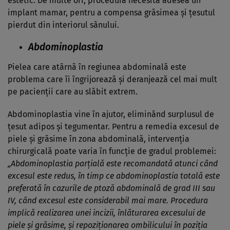
estetic. De multe ori, procedura necesită adesea un
implant mamar, pentru a compensa grăsimea și țesutul
pierdut din interiorul sânului.
Abdominoplastia
Pielea care atârnă în regiunea abdominală este
problema care îi îngrijorează și deranjează cel mai mult
pe pacienții care au slăbit extrem.
Abdominoplastia vine în ajutor, eliminând surplusul de
țesut adipos și tegumentar. Pentru a remedia excesul de
piele și grăsime în zona abdominală, intervenția
chirurgicală poate varia în funcție de gradul problemei:
„Abdominoplastia parțială este recomandată atunci când
excesul este redus, în timp ce abdominoplastia totală este
preferată în cazurile de ptoză abdominală de grad III sau
IV, când excesul este considerabil mai mare. Procedura
implică realizarea unei incizii, înlăturarea excesului de
piele și grăsime, și repoziționarea ombilicului în poziția