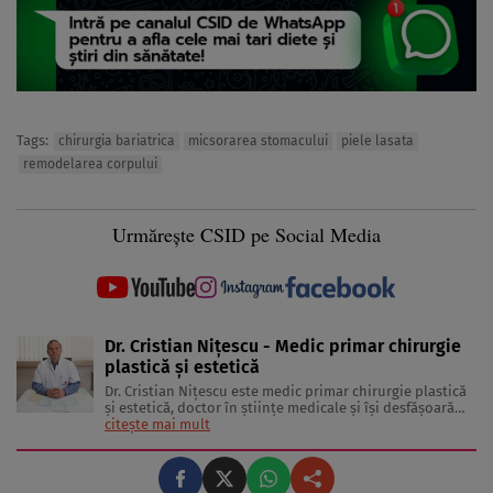
Tags:
chirurgia bariatrica
micsorarea stomacului
piele lasata
remodelarea corpului
Urmărește CSID pe Social Media
Dr. Cristian Nițescu - Medic primar chirurgie
plastică și estetică
Dr. Cristian Nițescu este medic primar chirurgie plastică
și estetică, doctor în științe medicale și își desfășoară
activitatea în cadrul Royal Hospital, fiind și director
citește mai mult
medical al Spitalului Clinic de Chirurgie Plastică,
Reparatorie și Arsuri, București, timp de zece ani. Are ...