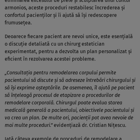
eliminarea excesului de piele și sculptarea unui contur
armonios, aceste proceduri restabilesc încrederea și
confortul pacienților și îi ajută să își redescopere
frumusețea.
Deoarece fiecare pacient are nevoi unice, este esențială
o discuție detaliată cu un chirurg estetician
experimentat, pentru a dezvolta un plan personalizat și
eficient în rezolvarea acestei probleme.
„Consultația pentru remodelarea corpului permite
pacientului să discute și să adreseze întrebări chirurgului și
să își exprime așteptările. De asemenea, îl ajută pe pacient
să înțeleagă procesul de etapizare a procedurilor de
remodelare corporală. Chirurgul poate evalua starea
medicală generală a pacientului, obiectivele pacientului și
va crea un plan. De multe ori, pacienții pot avea nevoie de
mai multe proceduri.”
evidențiază dr. Cristian Nițescu.
Iată câteva exemple de proceduri de remodelare a