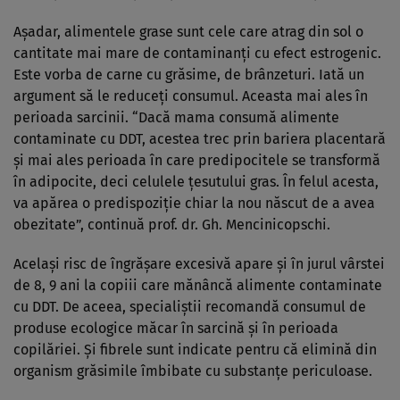
Aşadar, alimentele grase sunt cele care atrag din sol o
cantitate mai mare de contaminanţi cu efect estrogenic.
Este vorba de carne cu grăsime, de brânzeturi. Iată un
argument să le reduceţi consumul. Aceasta mai ales în
perioada sarcinii. “Dacă mama consumă alimente
contaminate cu DDT, acestea trec prin bariera placentară
şi mai ales perioada în care predipocitele se transformă
în adipocite, deci celulele ţesutului gras. În felul acesta,
va apărea o predispoziţie chiar la nou născut de a avea
obezitate”, continuă prof. dr. Gh. Mencinicopschi.
Acelaşi risc de îngrăşare excesivă apare şi în jurul vârstei
de 8, 9 ani la copiii care mănâncă alimente contaminate
cu DDT. De aceea, specialiştii recomandă consumul de
produse ecologice măcar în sarcină şi în perioada
copilăriei. Şi fibrele sunt indicate pentru că elimină din
organism grăsimile îmbibate cu substanţe periculoase.