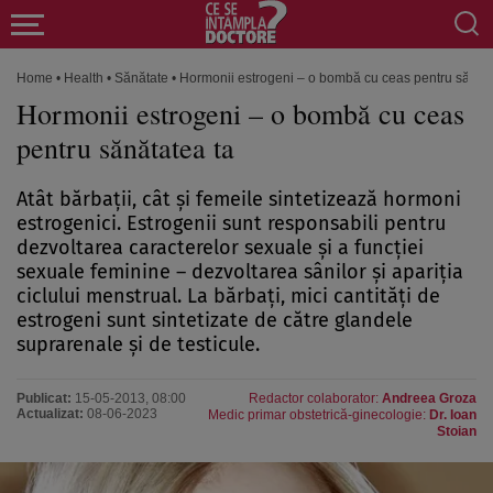
Home
•
Health
•
Sănătate
•
Hormonii estrogeni – o bombă cu ceas pentru sănăta
Hormonii estrogeni – o bombă cu ceas
pentru sănătatea ta
Atât bărbaţii, cât şi femeile sintetizează hormoni
estrogenici. Estrogenii sunt responsabili pentru
dezvoltarea caracterelor sexuale şi a funcţiei
sexuale feminine – dezvoltarea sânilor şi apariţia
ciclului menstrual. La bărbaţi, mici cantităţi de
estrogeni sunt sintetizate de către glandele
suprarenale şi de testicule.
Publicat:
15-05-2013, 08:00
Redactor colaborator:
Andreea Groza
Actualizat:
08-06-2023
Medic primar obstetrică-ginecologie:
Dr. Ioan
Stoian