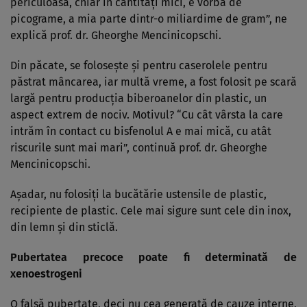
periculoasă, chiar în cantităţi mici, e vorba de
picograme, a mia parte dintr-o miliardime de gram”, ne
explică prof. dr. Gheorghe Mencinicopschi.
Din păcate, se foloseşte şi pentru caserolele pentru
păstrat mâncarea, iar multă vreme, a fost folosit pe scară
largă pentru producţia biberoanelor din plastic, un
aspect extrem de nociv. Motivul? “Cu cât vârsta la care
intrăm în contact cu bisfenolul A e mai mică, cu atât
riscurile sunt mai mari”, continuă prof. dr. Gheorghe
Mencinicopschi.
Aşadar, nu folosiţi la bucătărie ustensile de plastic,
recipiente de plastic. Cele mai sigure sunt cele din inox,
din lemn şi din sticlă.
Pubertatea precoce poate fi determinată de
xenoestrogeni
O falsă pubertate, deci nu cea generată de cauze interne,