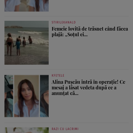
STIRILEKANALD
Femeie lovită de trăsnet când făcea
plajă: „Soțul ei...
KFETELE
Alina Pușcău intră în operație! Ce
mesaj a lăsat vedeta după ce a
anunțat că...
RAZI CU LACRIMI