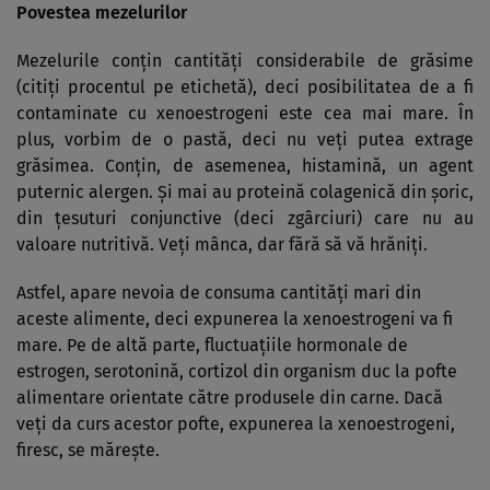
Povestea mezelurilor
Mezelurile conţin cantităţi considerabile de grăsime
(citiţi procentul pe etichetă), deci posibilitatea de a fi
contaminate cu xenoestrogeni este cea mai mare. În
plus, vorbim de o pastă, deci nu veţi putea extrage
grăsimea. Conţin, de asemenea, histamină, un agent
puternic alergen. Şi mai au proteină colagenică din şoric,
din ţesuturi conjunctive (deci zgârciuri) care nu au
valoare nutritivă. Veţi mânca, dar fără să vă hrăniţi.
Astfel, apare nevoia de consuma cantităţi mari din
aceste alimente, deci expunerea la xenoestrogeni va fi
mare. Pe de altă parte, fluctuaţiile hormonale de
estrogen, serotonină, cortizol din organism duc la pofte
alimentare orientate către produsele din carne. Dacă
veţi da curs acestor pofte, expunerea la xenoestrogeni,
firesc, se măreşte.