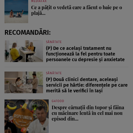
MEDIAFAX
Ce a pățit o vedetă care a făcut o baie pe o
plajă...
RECOMANDĂRI:
SĂNĂTATE
(P) De ce același tratament nu
funcționează la fel pentru toate
persoanele cu depresie și anxietate
SĂNĂTATE
(P) Două clinici dentare, aceleași
servicii pe hârtie: diferențele pe care
merită să le verifici în Iași
G4FOOD
Despre cârnații din topor și făina
cu măcinare lentă în cel mai nou
episod din...