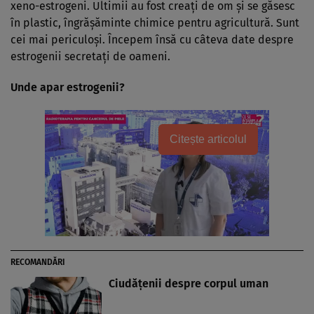
xeno-estrogeni. Ultimii au fost creaţi de om şi se găsesc
în plastic, îngrăşăminte chimice pentru agricultură. Sunt
cei mai periculoşi. Începem însă cu câteva date despre
estrogenii secretaţi de oameni.
Unde apar estrogenii?
Citește articolul
RECOMANDĂRI
Ciudăţenii despre corpul uman