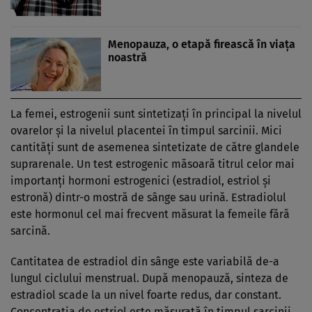
Menopauza, o etapă firească în viaţa
noastră
La femei, estrogenii sunt sintetizaţi în principal la nivelul
ovarelor şi la nivelul placentei în timpul sarcinii. Mici
cantităţi sunt de asemenea sintetizate de către glandele
suprarenale. Un test estrogenic măsoară titrul celor mai
importanţi hormoni estrogenici (estradiol, estriol şi
estronă) dintr-o mostră de sânge sau urină. Estradiolul
este hormonul cel mai frecvent măsurat la femeile fără
sarcină.
Cantitatea de estradiol din sânge este variabilă de-a
lungul ciclului menstrual. După menopauză, sinteza de
estradiol scade la un nivel foarte redus, dar constant.
Concentraţia de estriol este măsurată în timpul sarcinii.