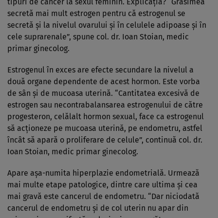
tipuri de cancer la sexul feminin. Explicaţia? “Grăsimea
secretă mai mult estrogen pentru că estrogenul se
secretă şi la nivelul ovarului şi în celulele adipoase şi în
cele suprarenale”, spune col. dr. Ioan Stoian, medic
primar ginecolog.
Estrogenul în exces are efecte secundare la nivelul a
două organe dependente de acest hormon. Este vorba
de sân şi de mucoasa uterină. “Cantitatea excesivă de
estrogen sau necontrabalansarea estrogenului de către
progesteron, celălalt hormon sexual, face ca estrogenul
să acţioneze pe mucoasa uterină, pe endometru, astfel
încât să apară o proliferare de celule”, continuă col. dr.
Ioan Stoian, medic primar ginecolog.
Apare aşa-numita hiperplazie endometrială. Urmează
mai multe etape patologice, dintre care ultima şi cea
mai gravă este cancerul de endometru. “Dar niciodată
cancerul de endometru şi de col uterin nu apar din