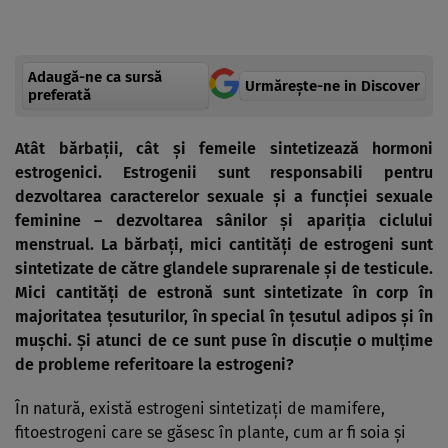
Adaugă-ne ca sursă
Urmărește-ne in Discover
preferată
Atât bărbaţii, cât şi femeile sintetizează hormoni
estrogenici. Estrogenii sunt responsabili pentru
dezvoltarea caracterelor sexuale şi a funcţiei sexuale
feminine – dezvoltarea sânilor şi apariţia ciclului
menstrual. La bărbaţi, mici cantităţi de estrogeni sunt
sintetizate de către glandele suprarenale şi de testicule.
Mici cantităţi de estronă sunt sintetizate în corp în
majoritatea ţesuturilor, în special în ţesutul adipos şi în
muşchi. Şi atunci de ce sunt puse în discuţie o mulţime
de probleme referitoare la estrogeni?
În natură, există estrogeni sintetizaţi de mamifere,
fitoestrogeni care se găsesc în plante, cum ar fi soia şi