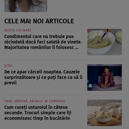
CELE MAI NOI ARTICOLE
REȚETE CULINARE
Condimentul care nu trebuie pus
niciodată dacă faci salată de vinete.
Majoritatea românilor îl folosesc ...
ȘTIRI
De ce apar cârceii noaptea. Cauzele
surprinzătoare și ce poți face ca să îi
previi
CASĂ, GRĂDINĂ, ANIMALE DE COMPANIE
Cum cureți usturoiul în câteva
secunde. Trucuri simple care îți
economisesc timp în bucătărie