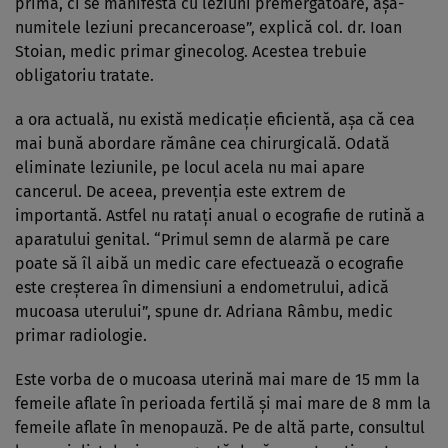
prima, ci se manifestă cu leziuni premergătoare, aşa-
numitele leziuni precanceroase”, explică col. dr. Ioan
Stoian, medic primar ginecolog. Acestea trebuie
obligatoriu tratate.
a ora actuală, nu există medicaţie eficientă, aşa că cea
mai bună abordare rămâne cea chirurgicală. Odată
eliminate leziunile, pe locul acela nu mai apare
cancerul. De aceea, prevenţia este extrem de
importantă. Astfel nu rataţi anual o ecografie de rutină a
aparatului genital. “Primul semn de alarmă pe care
poate să îl aibă un medic care efectuează o ecografie
este creşterea în dimensiuni a endometrului, adică
mucoasa uterului”, spune dr. Adriana Râmbu, medic
primar radiologie.
Este vorba de o mucoasa uterină mai mare de 15 mm la
femeile aflate în perioada fertilă şi mai mare de 8 mm la
femeile aflate în menopauză. Pe de altă parte, consultul