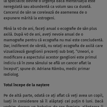
la specialist devine o urgenţă dacă menstruaţia este
neregulată sau abundentă ca volum sau ca durată.
Cancerul de sân se corelează de asemenea de o
expunere mărită la estrogeni.
Până la 40 de ani, faceţi anual o ecografie de sân plus
axilă. După 40 de ani, aveţi nevoie anual de o
mamografie pentru că ecografia nu mai este concludentă.
Dar, indiferent de vârstă, nu rataţi ecografia de axilă care
vizualizează ganglionii prezenţi sub braţ. “Uneori, o
modificare a aspectului acestor ganglioni este primul
indiciu că în zona sânului se află un cancer aflat la
început”, spune dr. Adriana Râmbu, medic primar
radiolog.
Totul începe de la naştere
Pe de altă parte, odată ce aţi aflat că veţi avea un copil,
luaţi în considerare să îl alăptaţi cel puţin 6 luni. Dacă
vorbim despre un bebeluş de sex feminin, alăptarea îi