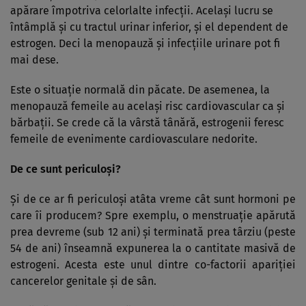
apărare împotriva celorlalte infecţii. Acelaşi lucru se
întâmplă şi cu tractul urinar inferior, şi el dependent de
estrogen. Deci la menopauză şi infecţiile urinare pot fi
mai dese.
Este o situaţie normală din păcate. De asemenea, la
menopauză femeile au acelaşi risc cardiovascular ca şi
bărbaţii. Se crede că la vârstă tânără, estrogenii feresc
femeile de evenimente cardiovasculare nedorite.
De ce sunt periculoşi?
Şi de ce ar fi periculoşi atâta vreme cât sunt hormoni pe
care îi producem? Spre exemplu, o menstruaţie apărută
prea devreme (sub 12 ani) şi terminată prea târziu (peste
54 de ani) înseamnă expunerea la o cantitate masivă de
estrogeni. Acesta este unul dintre co-factorii apariţiei
cancerelor genitale şi de sân.