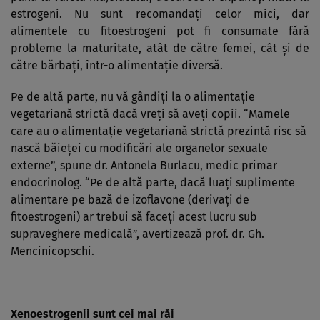
estrogeni. Nu sunt recomandaţi celor mici, dar
alimentele cu fitoestrogeni pot fi consumate fără
probleme la maturitate, atât de către femei, cât şi de
către bărbaţi, într-o alimentaţie diversă.
Pe de altă parte, nu vă gândiţi la o alimentaţie
vegetariană strictă dacă vreţi să aveţi copii. “Mamele
care au o alimentaţie vegetariană strictă prezintă risc să
nască băieţei cu modificări ale organelor sexuale
externe”, spune dr. Antonela Burlacu, medic primar
endocrinolog. “Pe de altă parte, dacă luaţi suplimente
alimentare pe bază de izoflavone (derivaţi de
fitoestrogeni) ar trebui să faceţi acest lucru sub
supraveghere medicală”, avertizează prof. dr. Gh.
Mencinicopschi.
Xenoestrogenii sunt cei mai răi