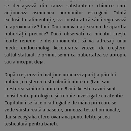
se declaşează din cauza substanţelor chimice care
acţionează asemenea hormonilor estrogeni. Odată
excluşi din alimentaţie, s-a constatat că sânii regresează
în aproximativ 3 luni. Dar cum vă daţi seama de apariţia
pubertăţii precoce? Dacă observaţi că micuţul creşte
foarte repede, e deja momentul să vă adresaţi unui
medic endocrinolog. Accelerarea vitezei de creştere,
saltul statural, e primul semn că pubertatea se apropie
sau a început deja.
După creşterea în înălţime urmează apariţia părului
pubian, creşterea testiculară înainte de 9 ani sau
creşterea sânilor înainte de 8 ani. Aceste cazuri sunt
considerate patologice şi trebuie investigate cu atenţie.
Copilului i se face o radiografie de mână prin care se
vede vârsta reală a oaselor, urmează teste hormonale,
dar şi ecografia utero-ovariană pentu fetiţe şi cea
testiculară pentru băieţi.