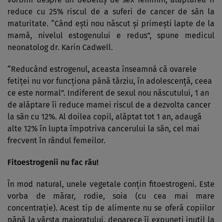
reduce cu 25% riscul de a suferi de cancer de sân la
maturitate. “Când eşti nou născut şi primeşti lapte de la
mamă, nivelul estogenului e redus”, spune medicul
neonatolog dr. Karin Cadwell.
“Reducând estrogenul, aceasta înseamnă că ovarele
fetiţei nu vor funcţiona până târziu, în adolescenţă, ceea
ce este normal”. Indiferent de sexul nou născutului, 1 an
de alăptare îi reduce mamei riscul de a dezvolta cancer
la sân cu 12%. Al doilea copil, alăptat tot 1 an, adaugă
alte 12% în lupta împotriva cancerului la sân, cel mai
frecvent în rândul femeilor.
Fitoestrogenii nu fac rău!
În mod natural, unele vegetale conţin fitoestrogeni. Este
vorba de mărar, rodie, soia (cu cea mai mare
concentraţie). Acest tip de alimente nu se oferă copiilor
până la vârsta majoratului, deoarece îi expuneţi inutil la