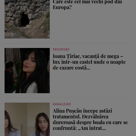
Care este cel mai vechi pod din
Europa?
PROSPORT
Ioana Țiriac, vacanță de mega –
lux într-un castel unde o noapte
de cazare costă...
KANALD.RO
Alina Pușcău începe astăzi
tratamentul. Dezvăluirea
dureroasă despre boala cu care se
confruntă: „Am intrat...