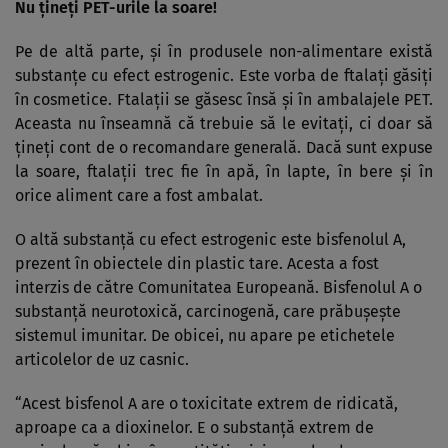
Nu ţineţi PET-urile la soare!
Pe de altă parte, şi în produsele non-alimentare există
substanţe cu efect estrogenic. Este vorba de ftalaţi găsiţi
în cosmetice. Ftalaţii se găsesc însă şi în ambalajele PET.
Aceasta nu înseamnă că trebuie să le evitaţi, ci doar să
ţineţi cont de o recomandare generală. Dacă sunt expuse
la soare, ftalaţii trec fie în apă, în lapte, în bere şi în
orice aliment care a fost ambalat.
O altă substanţă cu efect estrogenic este bisfenolul A,
prezent în obiectele din plastic tare. Acesta a fost
interzis de către Comunitatea Europeană. Bisfenolul A o
substanţă neurotoxică, carcinogenă, care prăbuşeşte
sistemul imunitar. De obicei, nu apare pe etichetele
articolelor de uz casnic.
“Acest bisfenol A are o toxicitate extrem de ridicată,
aproape ca a dioxinelor. E o substanţă extrem de