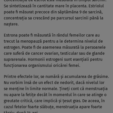
Se sintetizează în cantitate mare în placenta. Estriolul
poate fi măsurat precoce din săptămâna 9 de sarcină,
concentraţia sa crescând pe parcursul sarcinii până la
naştere.
Estrona poate fi măsurată în rândul femeilor care au
trecut la menopauză pentru a le determina nivelul de
estrogen. Poate fi de asemenea măsurată la persoanele
care suferă de cancer ovarian, testicular sau de glande
suprarenale. Hormonii estrogeni sunt esenţiali pentru
funcţionarea organismului oricărei femei.
Printre efectele lor, se numără şi acumularea de grăsime.
Nu vorbim însă de un efect de nedorit, dacă nivelul lor
se menţine în limite normale. Ţineţi cont că menstruaţia
nu apare la fetiţe decât în momentul în care se atinge o
greutate critică, care implică şi ţesut gras. De aceea, în
cazul fetelor foarte slăbuţe, menstruaţia apare foarte
târziu, după 14 ani.