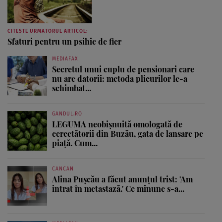
CITESTE URMATORUL ARTICOL:
Sfaturi pentru un psihic de fier
MEDIAFAX
Secretul unui cuplu de pensionari care
nu are datorii: metoda plicurilor le-a
schimbat...
GANDUL.RO
LEGUMA neobișnuită omologată de
cercetătorii din Buzău, gata de lansare pe
piață. Cum...
CANCAN
Alina Pușcău a făcut anunțul trist: 'Am
intrat în metastază.' Ce minune s-a...