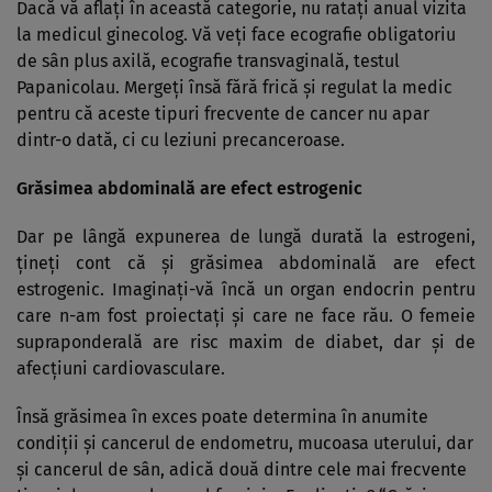
Dacă vă aflaţi în această categorie, nu rataţi anual vizita
la medicul ginecolog. Vă veţi face ecografie obligatoriu
de sân plus axilă, ecografie transvaginală, testul
Papanicolau. Mergeţi însă fără frică şi regulat la medic
pentru că aceste tipuri frecvente de cancer nu apar
dintr-o dată, ci cu leziuni precanceroase.
Grăsimea abdominală are efect estrogenic
Dar pe lângă expunerea de lungă durată la estrogeni,
ţineţi cont că şi grăsimea abdominală are efect
estrogenic. Imaginaţi-vă încă un organ endocrin pentru
care n-am fost proiectaţi şi care ne face rău. O femeie
supraponderală are risc maxim de diabet, dar şi de
afecţiuni cardiovasculare.
Însă grăsimea în exces poate determina în anumite
condiţii şi cancerul de endometru, mucoasa uterului, dar
şi cancerul de sân, adică două dintre cele mai frecvente