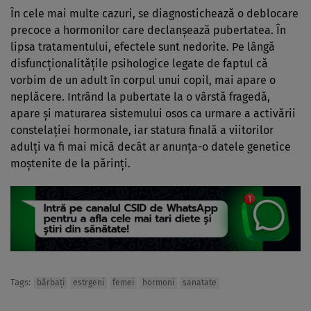
În cele mai multe cazuri, se diagnostichează o deblocare
precoce a hormonilor care declanşează pubertatea. În
lipsa tratamentului, efectele sunt nedorite. Pe lângă
disfuncţionalităţile psihologice legate de faptul că
vorbim de un adult în corpul unui copil, mai apare o
neplăcere. Intrând la pubertate la o vârstă fragedă,
apare şi maturarea sistemului osos ca urmare a activării
constelaţiei hormonale, iar statura finală a viitorilor
adulţi va fi mai mică decât ar anunţa-o datele genetice
moştenite de la părinţi.
Tags:
bărbaţi
estrgeni
femei
hormoni
sanatate