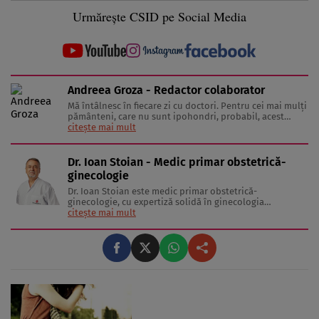
Urmărește CSID pe Social Media
Andreea Groza - Redactor colaborator
Mă întâlnesc în fiecare zi cu doctori. Pentru cei mai mulţi
pământeni, care nu sunt ipohondri, probabil, acest
comportament pare ciudat. Dar socializăm în cadrul
citește mai mult
unor interviuri în care noi, echipa, încercăm să aflăm
poveşti scurte şi concise despre cum putem să
funcţionăm optim. Fiecare ...
Dr. Ioan Stoian - Medic primar obstetrică-
ginecologie
Dr. Ioan Stoian este medic primar obstetrică-
ginecologie, cu expertiză solidă în ginecologia
oncologică. Cu o carieră impresionantă și peste 9000 de
citește mai mult
intervenții chirurgicale ginecologice de diferite grade de
dificultate, doctorul Ioan Stoian este recunoscut ca un
lider în domeniul său. Abilitățile ...