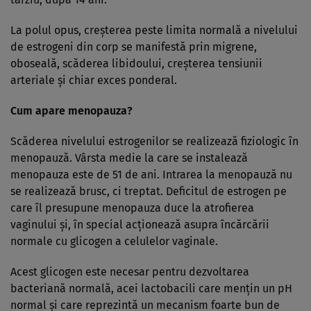
La polul opus, creşterea peste limita normală a nivelului
de estrogeni din corp se manifestă prin migrene,
oboseală, scăderea libidoului, creşterea tensiunii
arteriale şi chiar exces ponderal.
Cum apare menopauza?
Scăderea nivelului estrogenilor se realizează fiziologic în
menopauză. Vârsta medie la care se instalează
menopauza este de 51 de ani. Intrarea la menopauză nu
se realizează brusc, ci treptat. Deficitul de estrogen pe
care îl presupune menopauza duce la atrofierea
vaginului şi, în special acţionează asupra încărcării
normale cu glicogen a celulelor vaginale.
Acest glicogen este necesar pentru dezvoltarea
bacteriană normală, acei lactobacili care menţin un pH
normal şi care reprezintă un mecanism foarte bun de