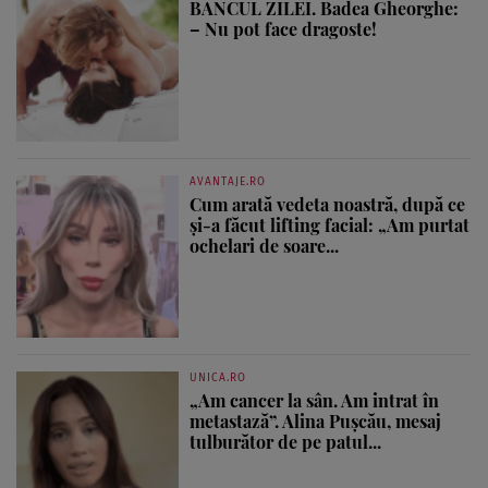
BANCUL ZILEI. Badea Gheorghe:
– Nu pot face dragoste!
AVANTAJE.RO
Cum arată vedeta noastră, după ce
și-a făcut lifting facial: „Am purtat
ochelari de soare...
UNICA.RO
„Am cancer la sân. Am intrat în
metastază”. Alina Pușcău, mesaj
tulburător de pe patul...