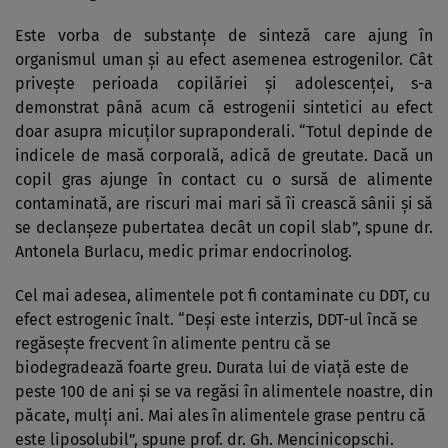
Este vorba de substanţe de sinteză care ajung în
organismul uman şi au efect asemenea estrogenilor. Cât
priveşte perioada copilăriei şi adolescenţei, s-a
demonstrat până acum că estrogenii sintetici au efect
doar asupra micuţilor supraponderali. “Totul depinde de
indicele de masă corporală, adică de greutate. Dacă un
copil gras ajunge în contact cu o sursă de alimente
contaminată, are riscuri mai mari să îi crească sânii şi să
se declanşeze pubertatea decât un copil slab”, spune dr.
Antonela Burlacu, medic primar endocrinolog.
Cel mai adesea, alimentele pot fi contaminate cu DDT, cu
efect estrogenic înalt. “Deşi este interzis, DDT-ul încă se
regăseşte frecvent în alimente pentru că se
biodegradează foarte greu. Durata lui de viaţă este de
peste 100 de ani şi se va regăsi în alimentele noastre, din
păcate, mulţi ani. Mai ales în alimentele grase pentru că
este liposolubil”, spune prof. dr. Gh. Mencinicopschi.