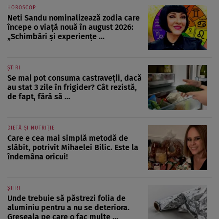
HOROSCOP
Neti Sandu nominalizează zodia care
începe o viață nouă în august 2026:
„Schimbări și experiențe ...
ȘTIRI
Se mai pot consuma castraveții, dacă
au stat 3 zile în frigider? Cât rezistă,
de fapt, fără să ...
DIETĂ ȘI NUTRIȚIE
Care e cea mai simplă metodă de
slăbit, potrivit Mihaelei Bilic. Este la
îndemâna oricui!
ȘTIRI
Unde trebuie să păstrezi folia de
aluminiu pentru a nu se deteriora.
Greșeala pe care o fac multe ...