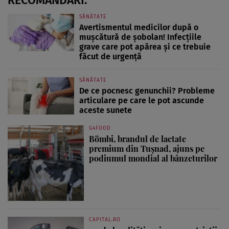
SĂNĂTATE
Avertismentul medicilor după o
mușcătură de șobolan! Infecțiile
grave care pot apărea și ce trebuie
făcut de urgență
SĂNĂTATE
De ce pocnesc genunchii? Probleme
articulare pe care le pot ascunde
aceste sunete
G4FOOD
Bömbi, brandul de lactate
premium din Tușnad, ajuns pe
podiumul mondial al bânzeturilor
CAPITAL.RO