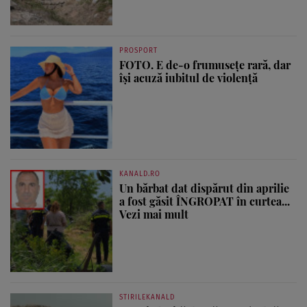
PROSPORT
FOTO. E de-o frumusețe rară, dar
își acuză iubitul de violență
KANALD.RO
Un bărbat dat dispărut din aprilie
a fost găsit ÎNGROPAT în curtea...
Vezi mai mult
STIRILEKANALD