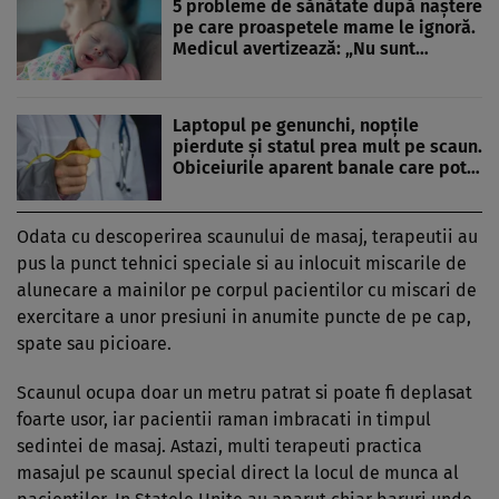
5 probleme de sănătate după naștere
pe care proaspetele mame le ignoră.
Medicul avertizează: „Nu sunt…
Laptopul pe genunchi, nopțile
pierdute și statul prea mult pe scaun.
Obiceiurile aparent banale care pot…
Odata cu descoperirea scaunului de masaj, terapeutii au
pus la punct tehnici speciale si au inlocuit miscarile de
alunecare a mainilor pe corpul pacientilor cu miscari de
exercitare a unor presiuni in anumite puncte de pe cap,
spate sau picioare.
Scaunul ocupa doar un metru patrat si poate fi deplasat
foarte usor, iar pacientii raman imbracati in timpul
sedintei de masaj. Astazi, multi terapeuti practica
masajul pe scaunul special direct la locul de munca al