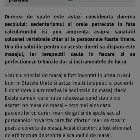
Durerea de spate este astazi considerata durerea
secolului: sedentarismul si orele petrecute in fata
calculatorului isi pun amprenta asupra sanatatii
coloanei vertebrale chiar si la persoanele foarte tinere.
Una din solutiile pentru ca aceste dureri sa dispara este
masajul, iar terapeutii cauta in fiecare zi sa
perfectioneze tehnicile dar si instrumentele de lucru.
Scaunul special de masaj a fost inventat in urma cu ani
buni in Statele Unite si astazi multi terapeuti si pacienti
il considera o alternativa la sedintele de masaj clasic.
Exista oameni care nu se relaxeaza cand stau o ora
asezati pe masa de masaj – este mai ales cazul
pacientilor cu dureri mari de gat si de spate sau al
persoanelor in varsta care fac eforturi mari sa stea in
pozitia corecta de masaj. Acest discofort a fost eliminat
de arhitectura deosebita a scaunului de masaj.