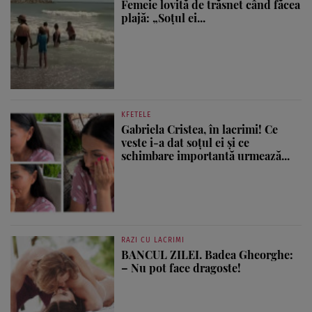
Femeie lovită de trăsnet când făcea
plajă: „Soțul ei...
KFETELE
Gabriela Cristea, în lacrimi! Ce
veste i-a dat soțul ei și ce
schimbare importantă urmează...
RAZI CU LACRIMI
BANCUL ZILEI. Badea Gheorghe:
– Nu pot face dragoste!