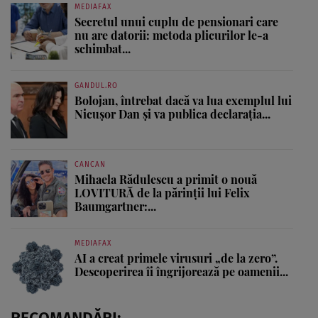
MEDIAFAX
Secretul unui cuplu de pensionari care
nu are datorii: metoda plicurilor le-a
schimbat...
GANDUL.RO
Bolojan, întrebat dacă va lua exemplul lui
Nicușor Dan și va publica declarația...
CANCAN
Mihaela Rădulescu a primit o nouă
LOVITURĂ de la părinții lui Felix
Baumgartner:...
MEDIAFAX
AI a creat primele virusuri „de la zero”.
Descoperirea îi îngrijorează pe oamenii...
RECOMANDĂRI: