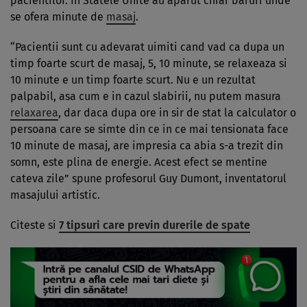
pacientilor. In Statele Unite au aparut chiar baruri unde
se ofera minute de
masaj
.
“Pacientii sunt cu adevarat uimiti cand vad ca dupa un
timp foarte scurt de masaj, 5, 10 minute, se relaxeaza si
10 minute e un timp foarte scurt. Nu e un rezultat
palpabil, asa cum e in cazul slabirii, nu putem masura
relaxarea
, dar daca dupa ore in sir de stat la calculator o
persoana care se simte din ce in ce mai tensionata face
10 minute de masaj, are impresia ca abia s-a trezit din
somn, este plina de energie. Acest efect se mentine
cateva zile” spune profesorul Guy Dumont, inventatorul
masajului artistic.
Citeste si
7 tipsuri care previn durerile de spate