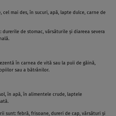
, cel mai des, în sucuri, apă, lapte dulce, carne de
: durerile de stomac, vărsăturile şi diareea severa
nală.
zentă în carnea de vită sau la puii de găină,
opiilor sau a bătrânilor.
sol, în apă, în alimentele crude, laptele
ată.
i sunt: febră, frisoane, dureri de cap, vărsături şi