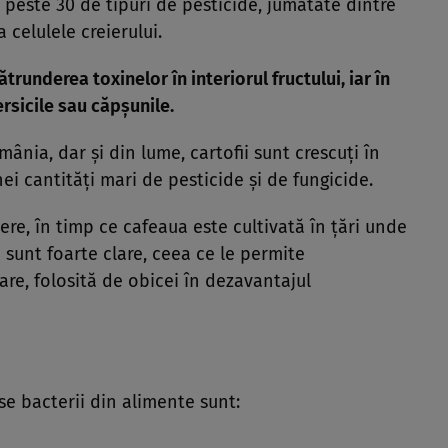
 peste 30 de tipuri de pesticide, jumătate dintre
 celulele creierului.
runderea toxinelor în interiorul fructului, iar în
iersicile sau căpşunile.
ia, dar şi din lume, cartofii sunt crescuţi în
ei cantităţi mari de pesticide şi de fungicide.
e, în timp ce cafeaua este cultivată în ţări unde
u sunt foarte clare, ceea ce le permite
are, folosită de obicei în dezavantajul
se bacterii din alimente sunt: