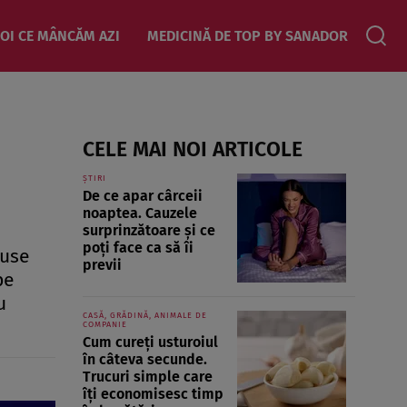
OI CE MÂNCĂM AZI
MEDICINĂ DE TOP BY SANADOR
CELE MAI NOI ARTICOLE
ȘTIRI
De ce apar cârceii
noaptea. Cauzele
surprinzătoare și ce
poți face ca să îi
duse
previi
pe
u
CASĂ, GRĂDINĂ, ANIMALE DE
COMPANIE
Cum cureți usturoiul
în câteva secunde.
Trucuri simple care
îți economisesc timp