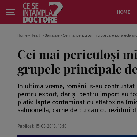
HOME
Home
•
Health
•
Sănătate
•
Cei mai periculoşi microbi care pot afecta gr
Cei mai periculoşi mi
grupele principale d
În ultima vreme, românii s-au confruntat
pentru export, dar şi pentru import au fo
piaţă: lapte contaminat cu aflatoxina (mi
salmonella, carne de curcan cu reziduri de
Publicat:
15-03-2013, 13:10