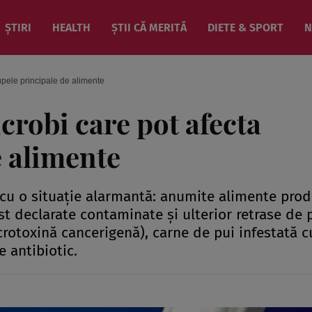
ȘTIRI
HEALTH
ȘTII CĂ MERITĂ
DIETE & SPORT
N
upele principale de alimente
crobi care pot afecta
e alimente
 cu o situaţie alarmantă: anumite alimente pro
st declarate contaminate şi ulterior retrase de 
crotoxină cancerigenă), carne de pui infestată c
 antibiotic.