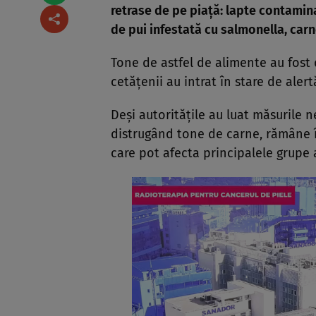
retrase de pe piaţă: lapte contamin
de pui infestată cu salmonella, carn
Tone de astfel de alimente au fost d
cetăţenii au intrat în stare de alert
Deşi autorităţile au luat măsurile 
distrugând tone de carne, rămâne î
care pot afecta principalele grupe 