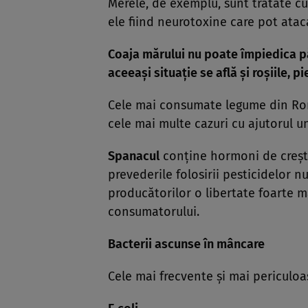
Merele, de exemplu, sunt tratate cu
ele fiind neurotoxine care pot ataca
Coaja mărului nu poate împiedica păt
aceeaşi situaţie se află şi roşiile, p
Cele mai consumate legume din Român
cele mai multe cazuri cu ajutorul un
Spanacul
conţine hormoni de creşter
prevederile folosirii pesticidelor n
producătorilor o libertate foarte m
consumatorului.
Bacterii ascunse în mâncare
Cele mai frecvente şi mai periculoa