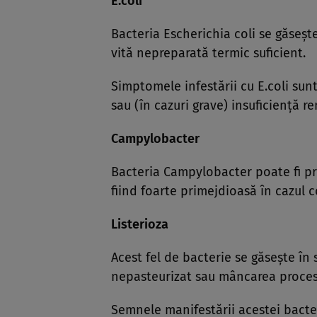
E.coli
Bacteria Escherichia coli se găseşte
vită nepreparată termic suficient.
Simptomele infestării cu E.coli sunt
sau (în cazuri grave) insuficienţă re
Campylobacter
Bacteria Campylobacter poate fi pre
fiind foarte primejdioasă în cazul c
Listerioza
Acest fel de bacterie se găseşte în 
nepasteurizat sau mâncarea proces
Semnele manifestării acestei bacteri