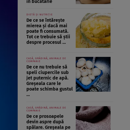
în bucătărie
DIETĂ ȘI NUTRIȚIE
De ce se întărește
mierea și dacă mai
poate fi consumată.
Tot ce trebuie să știi
despre procesul ...
CASĂ, GRĂDINĂ, ANIMALE DE
COMPANIE
De ce nu trebuie să
speli ciupercile sub
jet puternic de apă.
Greșeala care le
poate schimba gustul
...
CASĂ, GRĂDINĂ, ANIMALE DE
COMPANIE
De ce prosoapele
devin aspre după
spălare. Greșeala pe