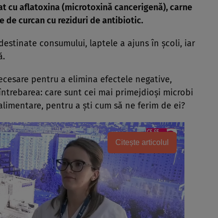
at cu aflatoxina (microtoxină cancerigenă), carne
e de curcan cu reziduri de antibiotic.
estinate consumului, laptele a ajuns în şcoli, iar
ă.
necesare pentru a elimina efectele negative,
ntrebarea: care sunt cei mai primejdioşi microbi
alimentare, pentru a şti cum să ne ferim de ei?
Citește articolul