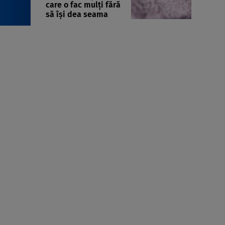
care o fac mulți fără
să își dea seama