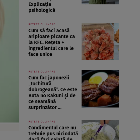
Explicația
psihologică
REȚETE CULINARE
Cum să faci acasă
aripioare picante ca
la KFC. Rețeta +
ingredientul care le
face unice
REȚETE CULINARE
Cum fac japonezii
„tochitură
dobrogeană”. Ce este
Buta no Kakuni și de
ce seamănă
surprinzător ...
REȚETE CULINARE
Condimentul care nu
trebuie pus niciodată
dacă faci salată de