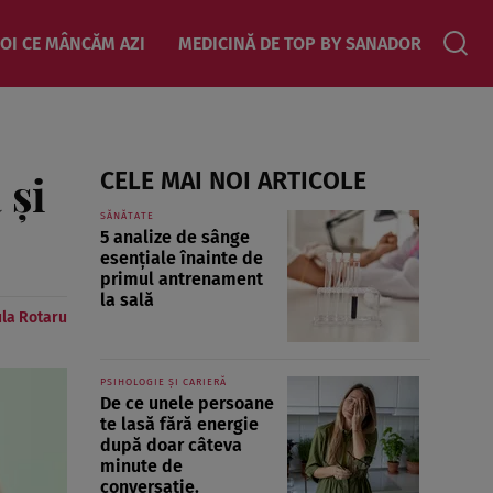
OI CE MÂNCĂM AZI
MEDICINĂ DE TOP BY SANADOR
 și
CELE MAI NOI ARTICOLE
SĂNĂTATE
5 analize de sânge
esențiale înainte de
primul antrenament
la sală
la Rotaru
PSIHOLOGIE ȘI CARIERĂ
De ce unele persoane
te lasă fără energie
după doar câteva
minute de
conversație.