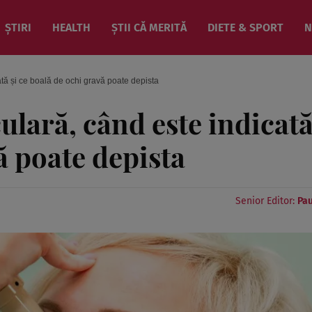
ȘTIRI
HEALTH
ȘTII CĂ MERITĂ
DIETE & SPORT
N
ată și ce boală de ochi gravă poate depista
ulară, când este indicată
ă poate depista
Senior Editor:
Pau