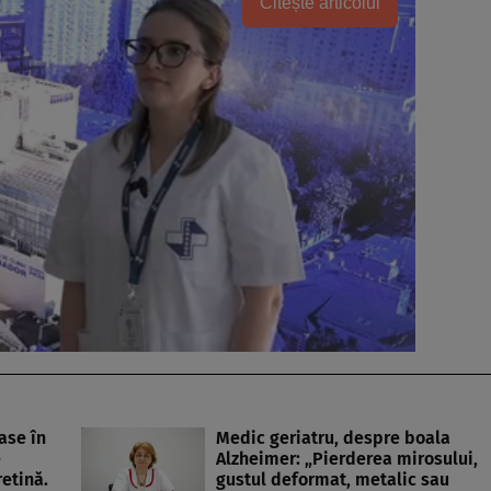
Citește articolul
ase în
Medic geriatru, despre boala
e
Alzheimer: „Pierderea mirosului,
retină.
gustul deformat, metalic sau