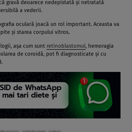
ică gravă deoarece nedepistată și netratată
rsibilă a vederii.
cografia oculară joacă un rol important. Aceasta va
pite și starea corpului vitros.
logii, aşa cum sunt
retinoblastomul
, hemoragia
larea de coroidă, pot fi diagnosticate şi cu
B.