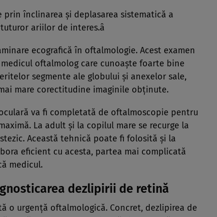
e prin înclinarea şi deplasarea sistematică a
uturor ariilor de interes.â
aminare ecografică în oftalmologie. Acest examen
e medicul oftalmolog care cunoaşte foarte bine
eritelor segmente ale globului şi anexelor sale,
mai mare corectitudine imaginile obținute.
a oculară va fi completată de oftalmoscopie pentru
maximă. La adult și la copilul mare se recurge la
stezic. Această tehnică poate fi folosită și la
abora eficient cu acesta, partea mai complicată
ică medicul.
nosticarea dezlipirii de retină
tă o urgență oftalmologică. Concret, dezlipirea de