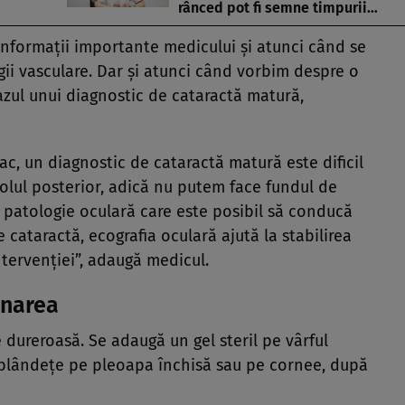
rânced pot fi semne timpurii…
informații importante medicului și atunci când se
ii vasculare. Dar și atunci când vorbim despre o
azul unui diagnostic de cataractă matură,
pac, un diagnostic de cataractă matură este dificil
olul posterior, adică nu putem face fundul de
tă patologie oculară care este posibil să conducă
e cataractă, ecografia oculară ajută la stabilirea
ntervenției”, adaugă medicul.
inarea
 dureroasă. Se adaugă un gel steril pe vârful
u blândețe pe pleoapa închisă sau pe cornee, după