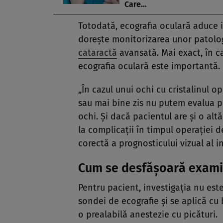
Care…
Totodată, ecografia oculară aduce 
dorește monitorizarea unor patolog
cataractă
avansată. Mai exact, în c
ecografia oculară este importantă.
„În cazul unui ochi cu cristalinul o
sau mai bine zis nu putem evalua p
ochi. Și dacă pacientul are și o al
la complicații în timpul operației d
corectă a prognosticului vizual al i
Cum se desfășoară exam
Pentru pacient, investigația nu este
sondei de ecografie şi se aplică c
o prealabilă anestezie cu picături.