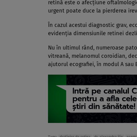
retină este o afecțiune oftalmolog
urgent poate duce la pierderea ireve
În cazul acestui diagnostic grav, e
evidenția dimensiunile retinei dezli
Nu în ultimul rând, numeroase pato
vitreană, melanomul coroidian, deco
ajutorul ecografiei, în modul A sau 
Tags: