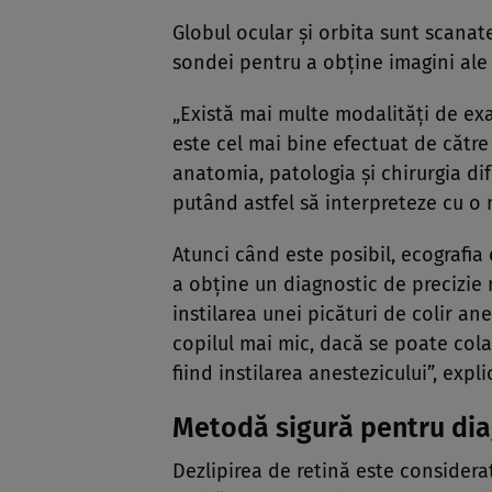
Globul ocular şi orbita sunt scanat
sondei pentru a obţine imagini ale t
„Există mai multe modalităţi de ex
este cel mai bine efectuat de cătr
anatomia, patologia şi chirurgia dif
putând astfel să interpreteze cu o 
Atunci când este posibil, ecografi
a obține un diagnostic de precizie 
instilarea unei picături de colir ane
copilul mai mic, dacă se poate col
fiind instilarea anestezicului”, expl
Metodă sigură pentru diag
Dezlipirea de retină este considera