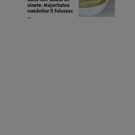
vinete. Majoritatea
românilor îl folosesc
...