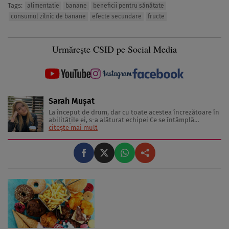
Tags:
alimentatie
banane
beneficii pentru sănătate
consumul zilnic de banane
efecte secundare
fructe
Urmărește CSID pe Social Media
Sarah Mușat
La început de drum, dar cu toate acestea încrezătoare în
abilitățile ei, s-a alăturat echipei Ce se întâmplă
doctore? în anul 2022. A început acest nou capitol cu
citește mai mult
entuziasm și cu o mare dorință de a inspira un număr
cât mai mare de oameni prin informațiile de cea mai
bună calitate ...