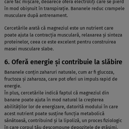
care fac mișcare, deoarece oferă electroliți care se pierd
în mod obișnuit în transpirație. Bananele reduc crampele
musculare după antrenament.
Cercetările arată că magneziul este un nutrient care
poate ajuta la contracția musculară, relaxarea și sinteza
proteinelor, ceea ce este excelent pentru construirea
masei musculare slabe.
6. Oferă energie și contribuie la slăbire
Bananele conțin zaharuri naturale, cum ar fi glucoza,
fructoza și zaharoza, care pot oferi un impuls rapid de
energie.
În plus, cercetările indică faptul că magneziul din
banane poate ajuta în mod natural la creșterea
abilităților lor de energizare, datorită modului în care
acest nutrient poate susține funcția metabolică
sănătoasă, contribuind și la lipoliză, un proces fiziologic
în care corpul tău descompune depozitele de grăsimi,