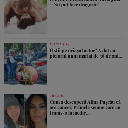
– Nu pot face dragoste!
AVANTAJE.RO
Îl știi pe uriașul actor? A dat cu
piciorul unui mariaj de 38 de ani...
UNICA.RO
Cum a descoperit Alina Pușcău că
are cancer. Primele semne care au
trimis-o la medic....