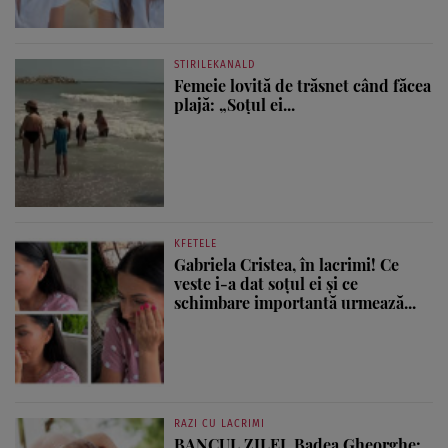
STIRILEKANALD
Femeie lovită de trăsnet când făcea
plajă: „Soțul ei...
KFETELE
Gabriela Cristea, în lacrimi! Ce
veste i-a dat soțul ei și ce
schimbare importantă urmează...
RAZI CU LACRIMI
BANCUL ZILEI. Badea Gheorghe: