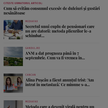
CITESTE URMATORUL ARTICOL:
Cum să evităm consumul excesiv de dulciuri și gustări
nesănătoase
MEDIAFAX
Secretul unui cuplu de pensionari care
nu are datorii: metoda plicurilor le-a
schimbat...
GANDUL.RO
ANM a dat prognoza până în 7
septembrie. Cum va fi vremea în...
CANCAN
Alina Pușcău a făcut anunțul trist: 'Am
intrat în metastază.' Ce minune s-a...
MEDIAFAX
Metoda care a devenit virală pentru un