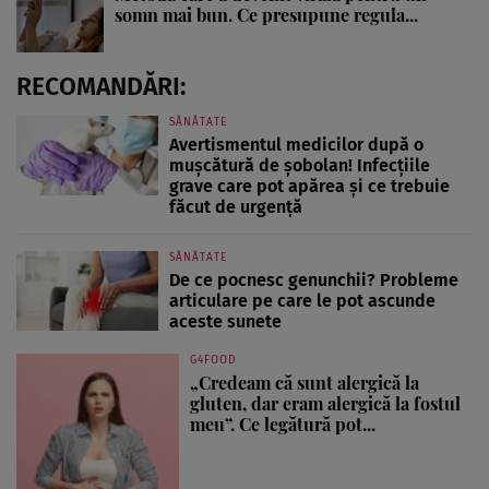
somn mai bun. Ce presupune regula...
RECOMANDĂRI:
SĂNĂTATE
Avertismentul medicilor după o
mușcătură de șobolan! Infecțiile
grave care pot apărea și ce trebuie
făcut de urgență
SĂNĂTATE
De ce pocnesc genunchii? Probleme
articulare pe care le pot ascunde
aceste sunete
G4FOOD
„Credeam că sunt alergică la
gluten, dar eram alergică la fostul
meu”. Ce legătură pot...