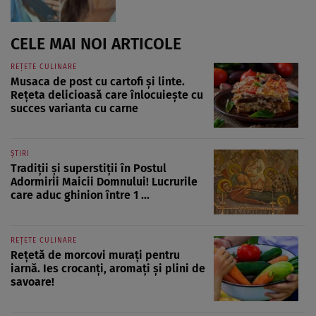
CELE MAI NOI ARTICOLE
REȚETE CULINARE
Musaca de post cu cartofi și linte.
Rețeta delicioasă care înlocuiește cu
succes varianta cu carne
ȘTIRI
Tradiții și superstiții în Postul
Adormirii Maicii Domnului! Lucrurile
care aduc ghinion între 1 ...
REȚETE CULINARE
Rețetă de morcovi murați pentru
iarnă. Ies crocanți, aromați și plini de
savoare!