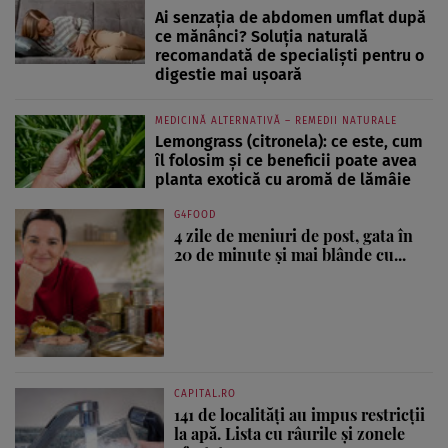
Ai senzația de abdomen umflat după
ce mănânci? Soluția naturală
recomandată de specialiști pentru o
digestie mai ușoară
MEDICINĂ ALTERNATIVĂ – REMEDII NATURALE
Lemongrass (citronela): ce este, cum
îl folosim și ce beneficii poate avea
planta exotică cu aromă de lămâie
G4FOOD
4 zile de meniuri de post, gata în
20 de minute și mai blânde cu...
CAPITAL.RO
141 de localități au impus restricții
la apă. Lista cu râurile și zonele