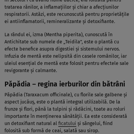
tratarea rănilor, a inflamațiilor și chiar a afecțiunilor
respiratorii. Astăzi, este recunoscută pentru proprietățile
ei antiinflamatorii, remineralizante și detoxifiante.
La rândul ei, izma (Mentha piperita), cunoscută în
Antichitate sub numele de „Teidila”, este o plantă cu
efecte benefice asupra digestiei și sistemului nervos.
Infuzia de mentă este nelipsită din casele românilor, iar
uleiul esențial de mentă este folosit pentru efectele sale
revigorante și calmante.
Păpădia – regina ierburilor din bătrâni
Păpădia (Taraxacum officinale), cu florile sale galbene și
aspect jucăuș, este o plantă integral utilizabilă. De la
frunze și flori, până la tulpini și rădăcini, toate au roluri
importante în menținerea sănătății. Ea este considerată
un detoxifiant natural al
ficatului
și sângelui, fiind
folosită sub formă de ceai, salată sau sirop.