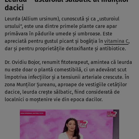
dacici
Leurda (Allium ursinum), cunoscută și ca „usturoiul
ursului”, este una dintre primele plante care apar
primăvara în pădurile umede și umbroase. Este
apreciată pentru gustul picant și bogăția în
vitamina C
,
dar și pentru proprietățile detoxifiante și antibiotice.
Dr. Ovidiu Bojor, renumit fitoterapeut, amintea că leurda
nu este doar o plantă comestibilă, ci un adevărat scut
împotriva infecțiilor și a tensiunii arteriale crescute. În
zona Munților Șureanu, aproape de vestigiile cetăților
dacice, leurda crește sălbatic, fiind considerată de
localnici o moștenire vie din epoca dacilor.