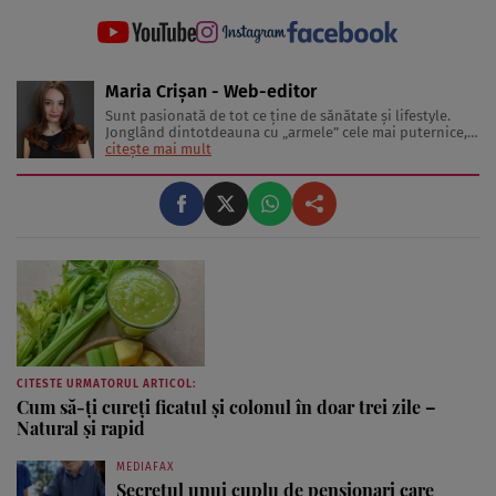
Maria Crișan - Web-editor
Sunt pasionată de tot ce ține de sănătate și lifestyle.
Jonglând dintotdeauna cu „armele” cele mai puternice,
cuvintele, îmi place să împărtășesc cu cititorii diverse
citește mai mult
sfaturi și idei despre tot ceea ce înseamnă o viață trăită
sănătos și frumos. Lucrez în jurnalism de 3 ani, ...
CITESTE URMATORUL ARTICOL:
Cum să-ți cureți ficatul și colonul în doar trei zile –
Natural și rapid
MEDIAFAX
Secretul unui cuplu de pensionari care