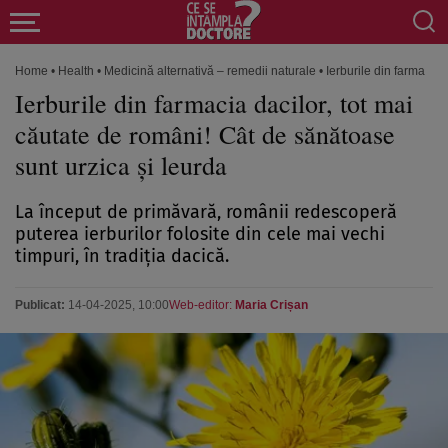
Home
•
Health
•
Medicină alternativă – remedii naturale
•
Ierburile din farmacia 
Ierburile din farmacia dacilor, tot mai
căutate de români! Cât de sănătoase
sunt urzica și leurda
La început de primăvară, românii redescoperă
puterea ierburilor folosite din cele mai vechi
timpuri, în tradiția dacică.
Publicat:
14-04-2025, 10:00
Web-editor:
Maria Crișan