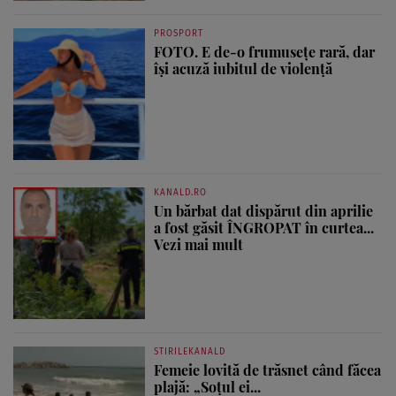
PROSPORT
FOTO. E de-o frumusețe rară, dar
își acuză iubitul de violență
KANALD.RO
Un bărbat dat dispărut din aprilie
a fost găsit ÎNGROPAT în curtea...
Vezi mai mult
STIRILEKANALD
Femeie lovită de trăsnet când făcea
plajă: „Soțul ei...