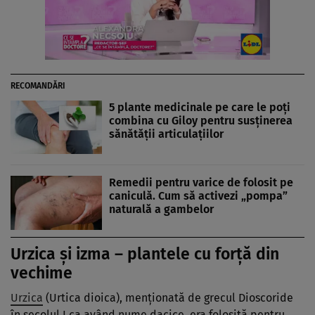
RECOMANDĂRI
5 plante medicinale pe care le poți
combina cu Giloy pentru susținerea
sănătății articulațiilor
Remedii pentru varice de folosit pe
caniculă. Cum să activezi „pompa”
naturală a gambelor
Urzica și izma – plantele cu forță din
vechime
Urzica
(Urtica dioica), menționată de grecul Dioscoride
în secolul I ca având nume dacice, era folosită pentru