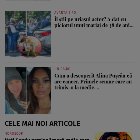
AVANTAJE.RO
Îl știi pe uriașul actor? A dat cu
piciorul unui mariaj de 38 de ani...
UNICA.RO
Cum a descoperit Alina Pușcău că
are cancer. Primele semne care au
trimis-o la medic....
CELE MAI NOI ARTICOLE
HOROSCOP