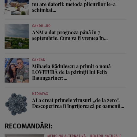
nu are datorii: metoda plicurilor le-a
schimbat...
GANDUL.RO
ANM a dat prognoza până în 7
septembrie. Cum va fi vremea în...
CANCAN
Mihaela Rădulescu a primit o nouă
LOVITURĂ de la părinții lui Felix
Baumgartner:...
MEDIAFAX
AI a creat primele virusuri „de la zero”.
Descoperirea îi îngrijorează pe oamenii...
RECOMANDĂRI:
MEDICINĂ ALTERNATIVĂ – REMEDII NATURALE