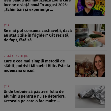
Neti Sandu nominalizează zodia care
începe o viață nouă în august 2026:
„Schimbări și experiențe ...
ȘTIRI
Se mai pot consuma castraveții, dacă
au stat 3 zile în frigider? Cât rezistă,
de fapt, fără să ...
DIETĂ ȘI NUTRIȚIE
Care e cea mai simplă metodă de
slăbit, potrivit Mihaelei Bilic. Este la
îndemâna oricui!
ȘTIRI
Unde trebuie să păstrezi folia de
aluminiu pentru a nu se deteriora.
Greșeala pe care o fac multe ...