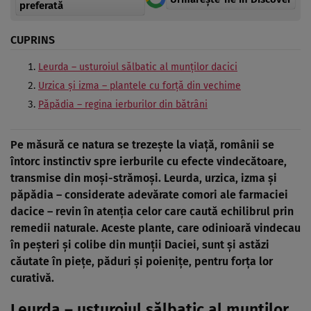
preferată
CUPRINS
Leurda – usturoiul sălbatic al munților dacici
Urzica și izma – plantele cu forță din vechime
Păpădia – regina ierburilor din bătrâni
Pe măsură ce natura se trezește la viață, românii se
întorc instinctiv spre ierburile cu efecte vindecătoare,
transmise din moși-strămoși. Leurda, urzica, izma și
păpădia – considerate adevărate comori ale farmaciei
dacice – revin în atenția celor care caută echilibrul prin
remedii naturale. Aceste plante, care odinioară vindecau
în peșteri și colibe din munții Daciei, sunt și astăzi
căutate în piețe, păduri și poienițe, pentru forța lor
curativă.
Leurda – usturoiul sălbatic al munților