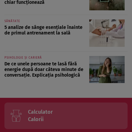
chiar funcționează
SĂNĂTATE
5 analize de sânge esențiale înainte
de primul antrenament la sală
PSIHOLOGIE ȘI CARIERĂ
De ce unele persoane te lasă fără
energie după doar câteva minute de
conversație. Explicația psihologică
Calculator
Calorii