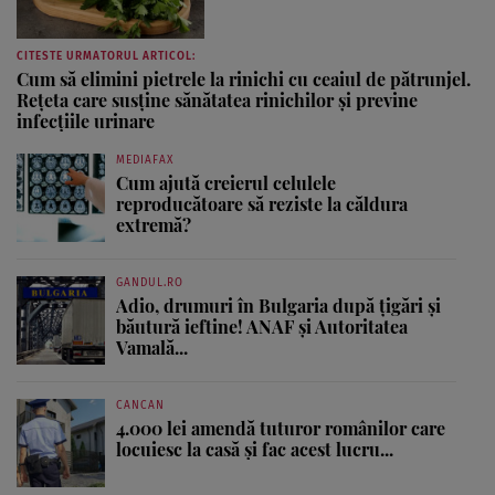
CITESTE URMATORUL ARTICOL:
Cum să elimini pietrele la rinichi cu ceaiul de pătrunjel.
Rețeta care susține sănătatea rinichilor și previne
infecțiile urinare
MEDIAFAX
Cum ajută creierul celulele
reproducătoare să reziste la căldura
extremă?
GANDUL.RO
Adio, drumuri în Bulgaria după țigări și
băutură ieftine! ANAF și Autoritatea
Vamală...
CANCAN
4.000 lei amendă tuturor românilor care
locuiesc la casă și fac acest lucru...