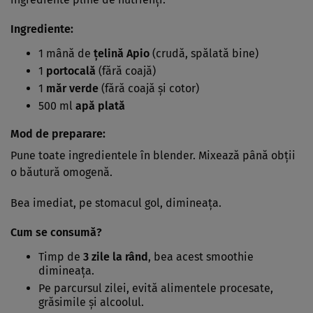
Ingrediente:
1 mână de
țelină Apio
(crudă, spălată bine)
1
portocală
(fără coajă)
1
măr verde
(fără coajă și cotor)
500 ml
apă plată
Mod de preparare:
Pune toate ingredientele în blender. Mixează până obții
o băutură omogenă.
Bea imediat, pe stomacul gol, dimineața.
Cum se consumă?
Timp de
3 zile la rând
, bea acest smoothie
dimineața.
Pe parcursul zilei, evită alimentele procesate,
grăsimile și alcoolul.