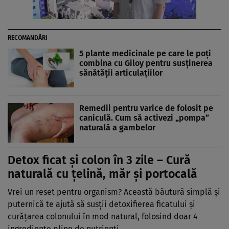
RECOMANDĂRI
5 plante medicinale pe care le poți
combina cu Giloy pentru susținerea
sănătății articulațiilor
Remedii pentru varice de folosit pe
caniculă. Cum să activezi „pompa”
naturală a gambelor
Detox ficat și colon în 3 zile – Cură
naturală cu țelină, măr și portocală
Vrei un reset pentru organism? Această băutură simplă și
puternică te ajută să susții detoxifierea ficatului și
curățarea colonului în mod natural, folosind doar 4
ingrediente pline de nutrienți.