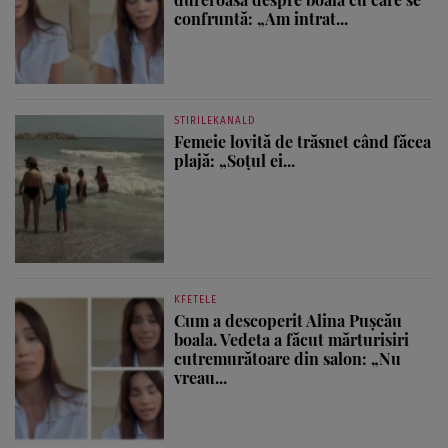
confruntă: „Am intrat...
STIRILEKANALD
Femeie lovită de trăsnet când făcea
plajă: „Soțul ei...
KFETELE
Cum a descoperit Alina Pușcău
boala. Vedeta a făcut mărturisiri
cutremurătoare din salon: „Nu
vreau...