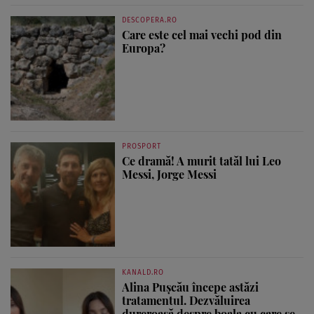
DESCOPERA.RO
Care este cel mai vechi pod din
Europa?
PROSPORT
Ce dramă! A murit tatăl lui Leo
Messi, Jorge Messi
KANALD.RO
Alina Pușcău începe astăzi
tratamentul. Dezvăluirea
dureroasă despre boala cu care se