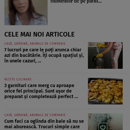
tulburător de pe patul...
CELE MAI NOI ARTICOLE
CASĂ, GRĂDINĂ, ANIMALE DE COMPANIE
7 lucruri pe care le poți arunca chiar
azi din bucătărie. Îți ocupă spațiul și,
în unele cazuri, ...
REȚETE CULINARE
3 garnituri care merg cu aproape
orice fel principal. Sunt ușor de
preparat și completează perfect ...
CASĂ, GRĂDINĂ, ANIMALE DE COMPANIE
Cum faci ca oglinda din baie să nu se
mai aburească. Trucuri simple care