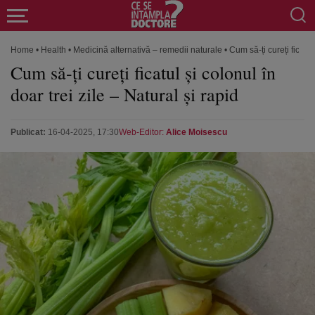
Home
•
Health
•
Medicină alternativă – remedii naturale
•
Cum să-ți cureți ficatul
Cum să-ți cureți ficatul și colonul în
doar trei zile – Natural și rapid
Publicat:
16-04-2025, 17:30
Web-Editor:
Alice Moisescu