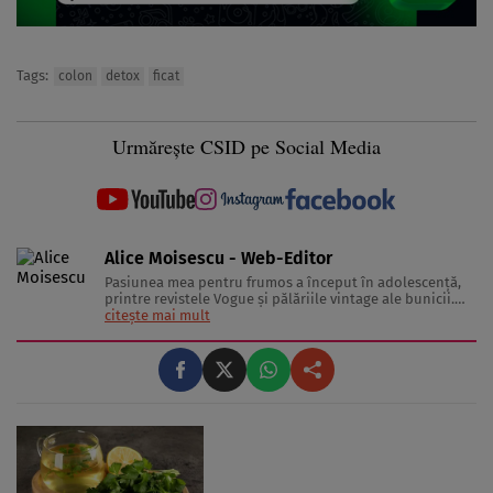
Tags:
colon
detox
ficat
Urmărește CSID pe Social Media
Alice Moisescu - Web-Editor
Pasiunea mea pentru frumos a început în adolescență,
printre revistele Vogue și pălăriile vintage ale bunicii.
Astăzi, am transformat acea fascinație într-o misiune:
citește mai mult
aceea de a te ajuta să-ți găsești propriul stil și să trăiești
frumos. Pentru a înțelege secretele din spatele hainelor,
...