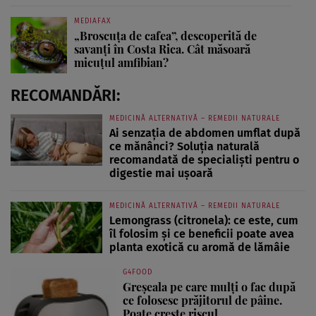
MEDIAFAX
„Broscuța de cafea”, descoperită de
savanți în Costa Rica. Cât măsoară
micuțul amfibian?
RECOMANDĂRI:
MEDICINĂ ALTERNATIVĂ – REMEDII NATURALE
Ai senzația de abdomen umflat după
ce mănânci? Soluția naturală
recomandată de specialiști pentru o
digestie mai ușoară
MEDICINĂ ALTERNATIVĂ – REMEDII NATURALE
Lemongrass (citronela): ce este, cum
îl folosim și ce beneficii poate avea
planta exotică cu aromă de lămâie
G4FOOD
Greșeala pe care mulți o fac după
ce folosesc prăjitorul de pâine.
Poate crește riscul...