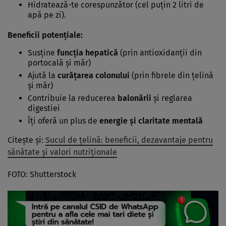
Hidratează-te corespunzător (cel puțin 2 litri de
apă pe zi).
Beneficii potențiale:
Susține
funcția hepatică
(prin antioxidanții din
portocală și măr)
Ajută la
curățarea colonului
(prin fibrele din țelină
și măr)
Contribuie la reducerea
balonării
și reglarea
digestiei
Îți oferă un plus de
energie și claritate mentală
Citește și:
Sucul de ţelină: beneficii, dezavantaje pentru
sănătate şi valori nutriţionale
FOTO: Shutterstock