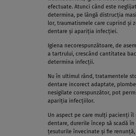
efectuate. Atunci când este neglij
determina, pe lângă distrucţia masiv
lor, traumatismele care cuprind şi
dentare şi apariţia infecţiei.
Igiena necorespunzătoare, de aseme
a tartrului, crescând cantitatea ba
determina infecţii.
Nu în ultimul rând, tratamentele st
dentare incorect adaptate, plombel
nesigilate corespunzător, pot permi
apariţia infecţiilor.
Un aspect pe care mulţi pacienţi îl n
dentare, durerile încep să scadă în
ţesuturile învecinate şi fie renunţă