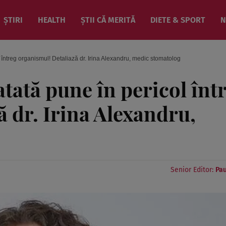
ȘTIRI
HEALTH
ȘTII CĂ MERITĂ
DIETE & SPORT
N
l întreg organismul! Detaliază dr. Irina Alexandru, medic stomatolog
atată pune în pericol înt
 dr. Irina Alexandru,
Senior Editor:
Pau