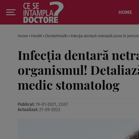
HOME
Home
•
Health
•
DentalHealth
•
Infecţia dentară netratată pune în perico
Infecţia dentară netr
organismul! Detaliază
medic stomatolog
Publicat:
19-01-2021, 23:07
Actualizat:
21-09-2023