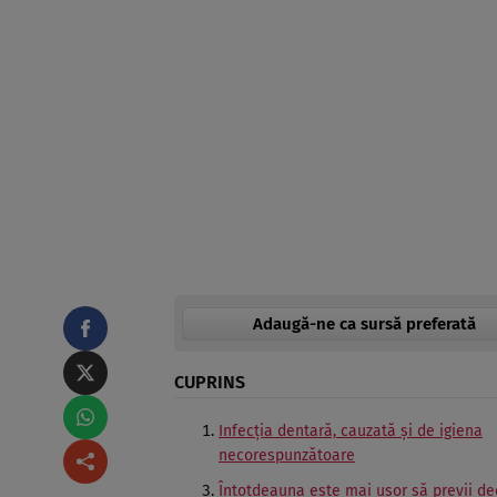
Adaugă-ne ca sursă preferată
CUPRINS
Infecția dentară, cauzată și de igiena
necorespunzătoare
Întotdeauna este mai uşor să previi de