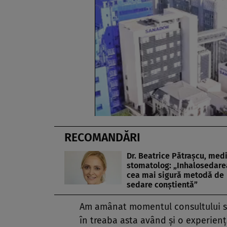
RECOMANDĂRI
Dr. Beatrice Pătraşcu, med
stomatolog: „Inhalosedare
cea mai sigură metodă de
sedare conştientă”
Am amânat momentul consultului st
în treaba asta având şi o experienţ