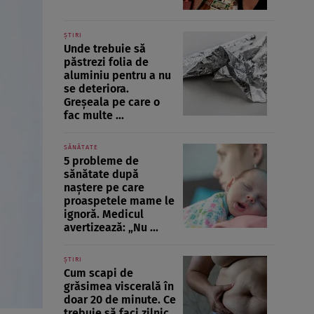
ȘTIRI
Unde trebuie să
păstrezi folia de
aluminiu pentru a nu
se deteriora.
Greșeala pe care o
fac multe ...
SĂNĂTATE
5 probleme de
sănătate după
naștere pe care
proaspetele mame le
ignoră. Medicul
avertizează: „Nu ...
ȘTIRI
Cum scapi de
grăsimea viscerală în
doar 20 de minute. Ce
trebuie să faci zilnic