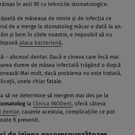
 rămas în anii 90 cu tehnicile stomatologice.
scăpată de măseaua de minte şi de infecţia ce
ceiul de a merge la stomatolog măcar o dată la an.
căm şi bem în zilele noastre, e imposibil să nu
e depună
placa bacteriană
.
ă – abcesul dentar. Dacă e cineva care încă mai
toarea durere de măsea infectată trăgând o duşcă
ţionează! Mai mult, dacă problema nu este tratată,
aţii, unele chiar fatale.
i ca să ne determine să mergem mai des pe la
 stomatolog
la
Clinica INODent
, oferă câteva
l denta
r, cauzele acestuia, complicaţiile ce pot
oate fi prevenit.