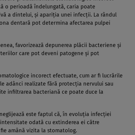
ată o perioadă îndelungată, caria poate
ă a dintelui, şi apariţia unei infecţii. La rândul
 zona dentară pot determina afectarea pulpei
nea, favorizează depunerea plăcii bacteriene şi
cteriilor care pot deveni patogene şi pot
omatologice incorect efectuate, cum ar fi lucrările
e adânci realizate fără protecţia nervului sau
te infiltrarea bacteriană ce poate duce la
eglijează este faptul că, în evoluţia infecţiei
 intensitate odată cu extinderea ei către
, fie amână vizita la stomatolog.