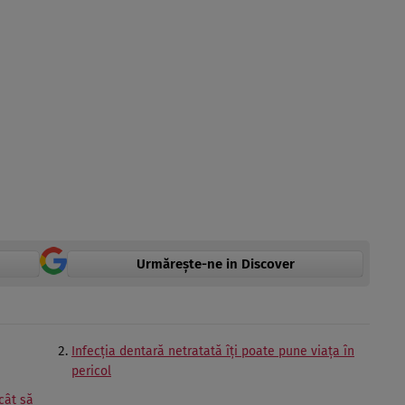
Urmărește-ne in Discover
Infecţia dentară netratată îţi poate pune viaţa în
pericol
cât să