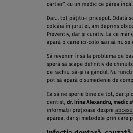
cartier”, cu un medic ce părea încă
Dar… tot păţitu-i priceput. Odată 
colcăia în jurul ei, am deprins obi
Preventiv, dar şi curativ. La ce mân
apară o carie ici-colo sau să nu s
Să revenim însă la problema de baz
speră să scape definitiv de chinui
de rachiu, să-şi ia gândul. Nu func
pot să apară o sumedenie de complic
Ca să ne sperie bine de tot, dar ş
dentist,
dr. Irina Alexandru, medic
informaţii preţioase despre
abcesu
apărea, dar şi metodele prin care p