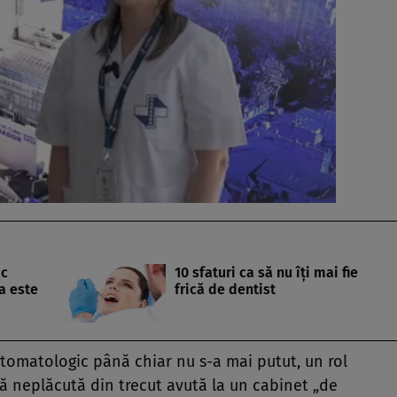
ic
10 sfaturi ca să nu îţi mai fie
a este
frică de dentist
omatologic până chiar nu s-a mai putut, un rol
ă neplăcută din trecut avută la un cabinet „de