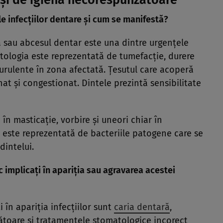
 și de igiena necorespunzătoare
le infecţiilor dentare şi cum se manifestă?
 sau abcesul dentar este una dintre urgenţele
ologia este reprezentată de tumefacţie, durere
purulente în zona afectată. Ţesutul care acoperă
at şi congestionat. Dintele prezintă sensibilitate
 în masticaţie, vorbire şi uneori chiar în
re este reprezentată de bacteriile patogene care se
dintelui.
sc implicaţi în apariţia sau agravarea acestei
i în apariţia infecţiilor sunt
caria dentară
,
ătoare şi tratamentele stomatologice incorect