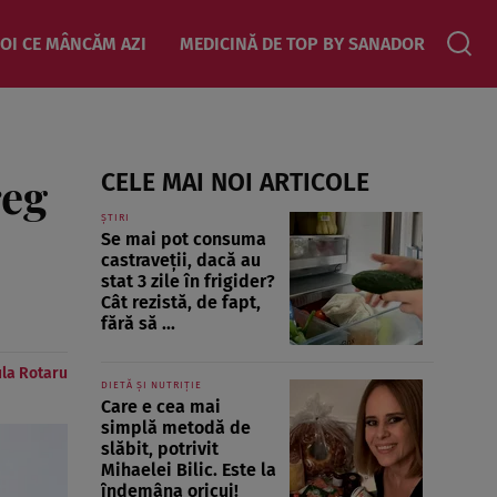
OI CE MÂNCĂM AZI
MEDICINĂ DE TOP BY SANADOR
reg
CELE MAI NOI ARTICOLE
ȘTIRI
Se mai pot consuma
castraveții, dacă au
stat 3 zile în frigider?
Cât rezistă, de fapt,
fără să ...
la Rotaru
DIETĂ ȘI NUTRIȚIE
Care e cea mai
simplă metodă de
slăbit, potrivit
Mihaelei Bilic. Este la
îndemâna oricui!