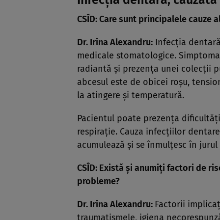
Infecția dentară, cauzată
CSÎD: Care sunt principalele cauze a
Dr. Irina Alexandru:
Infecţia dentară
medicale stomatologice. Simptomat
radiantă şi prezenţa unei colecţii 
abcesul este de obicei roşu, tension
la atingere şi temperatură.
Pacientul poate prezenţa dificultăţi
respiraţie. Cauza infecţiilor denta
acumulează şi se înmulţesc în jurul 
CSÎD: Există şi anumiţi factori de ri
probleme?
Dr. Irina Alexandru:
Factorii implicaţ
traumatismele, igiena necorespunz