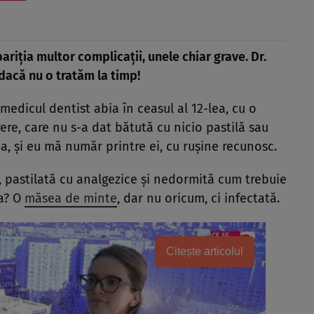
ariția multor complicații, unele chiar grave. Dr.
dacă nu o tratăm la timp!
medicul dentist abia în ceasul al 12-lea, cu o
ere, care nu s-a dat bătută cu nicio pastilă sau
a, şi eu mă număr printre ei, cu ruşine recunosc.
, pastilată cu analgezice şi nedormită cum trebuie
a? O
măsea de minte
, dar nu oricum, ci infectată.
Citește articolul