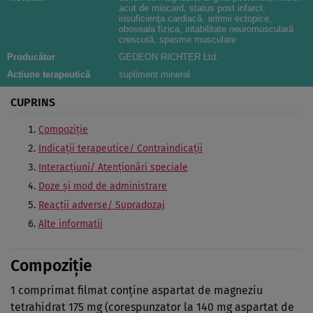
acut de miocard, status post infarct,
insuficienţa cardiacă, aritmii ectopice,
oboseala fizica, iritabilitate neuromusculară
crescută, spasme musculare
Producător
GEDEON RICHTER Ltd.
Acțiune terapeutică
supliment mineral
CUPRINS
Compoziţie
Indicaţii terapeutice/ Contraindicaţii
Interacţiuni/ Atenţionări speciale
Doze şi mod de administrare
Reacţii adverse/ Supradozaj
Alte informatii
Compoziţie
1 comprimat filmat conţine aspartat de magneziu
tetrahidrat 175 mg (corespunzator la 140 mg aspartat de