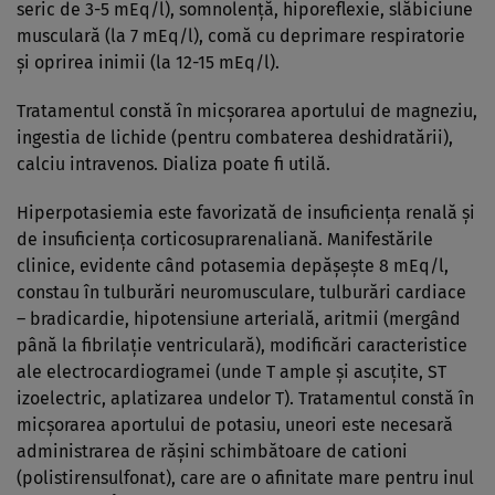
seric de 3-5 mEq/l), somnolenţă, hiporeflexie, slăbiciune
musculară (la 7 mEq/l), comă cu deprimare respiratorie
şi oprirea inimii (la 12-15 mEq/l).
Tratamentul constă în micşorarea aportului de magneziu,
ingestia de lichide (pentru combaterea deshidratării),
calciu intravenos. Dializa poate fi utilă.
Hiperpotasiemia este favorizată de insuficienţa renală şi
de insuficienţa corticosuprarenaliană. Manifestările
clinice, evidente când potasemia depăşeşte 8 mEq/l,
constau în tulburări neuromusculare, tulburări cardiace
– bradicardie, hipotensiune arterială, aritmii (mergând
până la fibrilaţie ventriculară), modificări caracteristice
ale electrocardiogramei (unde T ample şi ascuţite, ST
izoelectric, aplatizarea undelor T). Tratamentul constă în
micşorarea aportului de potasiu, uneori este necesară
administrarea de răşini schimbătoare de cationi
(polistirensulfonat), care are o afinitate mare pentru inul