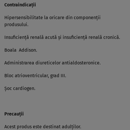
Contraindicaţii
Hipersensibilitate la oricare din componenţii
produsului.
Insuficienţă renală acută şi insuficienţă renală cronică.
Boala Addison.
Administrarea diureticelor antialdosteronice.
Bloc atrioventricular, grad III.
Şoc cardiogen.
Precauţii
Acest produs este destinat adulţilor.