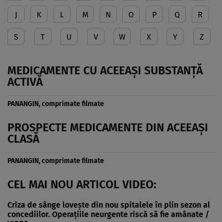
J
K
L
M
N
O
P
Q
R
S
T
U
V
W
X
Y
Z
MEDICAMENTE CU ACEEAȘI SUBSTANȚĂ
ACTIVĂ
PANANGIN, comprimate filmate
PROSPECTE MEDICAMENTE DIN ACEEAȘI
CLASĂ
PANANGIN, comprimate filmate
CEL MAI NOU ARTICOL VIDEO:
Criza de sânge lovește din nou spitalele în plin sezon al
concediilor. Operațiile neurgente riscă să fie amânate /