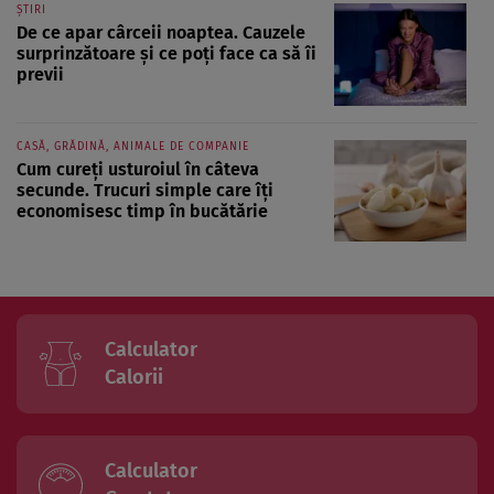
ȘTIRI
De ce apar cârceii noaptea. Cauzele
surprinzătoare și ce poți face ca să îi
previi
CASĂ, GRĂDINĂ, ANIMALE DE COMPANIE
Cum cureți usturoiul în câteva
secunde. Trucuri simple care îți
economisesc timp în bucătărie
Calculator
Calorii
Calculator