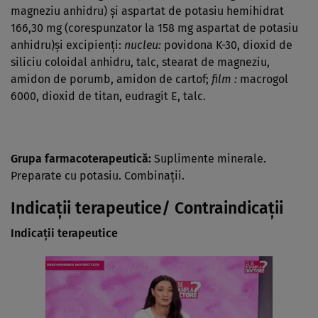
magneziu anhidru) şi aspartat de potasiu hemihidrat
166,30 mg (corespunzator la 158 mg aspartat de potasiu
anhidru)şi excipienţi:
nucleu:
povidona K-30, dioxid de
siliciu coloidal anhidru, talc, stearat de magneziu,
amidon de porumb, amidon de cartof;
film :
macrogol
6000, dioxid de titan, eudragit E, talc.
Grupa farmacoterapeutică:
Suplimente minerale.
Preparate cu potasiu. Combinaţii.
Indicaţii terapeutice/ Contraindicaţii
Indicaţii terapeutice