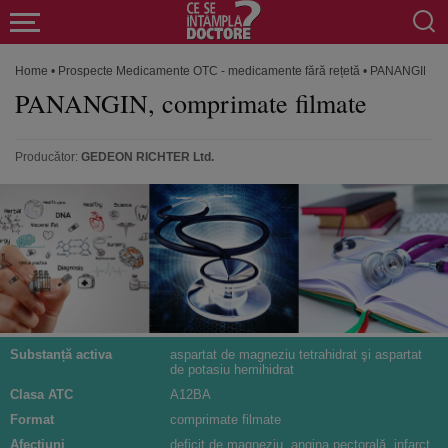
Home
•
Prospecte Medicamente OTC - medicamente fără rețetă
•
PANANGIN, co
PANANGIN, comprimate filmate
Producător:
GEDEON RICHTER Ltd.
Substanță activa
aspartat de magneziu tetrahidrat şi aspartat
de potasiu hemihidrat
Clasa ATC
A12BA
Format
comprimate filmate
Afecțiuni
deficit de magneziu, angina pectorală, infarct