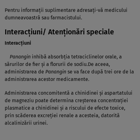
Pentru informaţii suplimentare adresaţi-vă medicului
dumneavoastră sau farmacistului.
Interacţiuni/ Atenţionări speciale
Interacţiuni
Panangin
inhibă absorbţia tetraciclinelor orale, a
sărurilor de fier şi a florurii de sodiu.De aceea,
administrarea de
Panangin
se va face după trei ore de la
administrarea acestor medicamente.
Administrarea concomitentă a chinidinei şi aspartatului
de magneziu poate determina creşterea concentraţiei
plasmatice a chinidinei şi a riscului de efecte toxice,
prin scăderea excreţiei renale a acesteia, datorită
alcalinizării urinei.