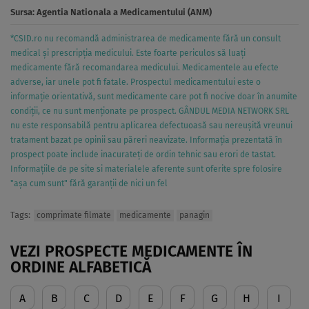
Sursa:
Agentia Nationala a Medicamentului (ANM)
*CSID.ro nu recomandă administrarea de medicamente fără un consult
medical și prescripția medicului. Este foarte periculos să luați
medicamente fără recomandarea medicului. Medicamentele au efecte
adverse, iar unele pot fi fatale. Prospectul medicamentului este o
informație orientativă, sunt medicamente care pot fi nocive doar în anumite
condiții, ce nu sunt menționate pe prospect. GÂNDUL MEDIA NETWORK SRL
nu este responsabilă pentru aplicarea defectuoasă sau nereușită vreunui
tratament bazat pe opinii sau păreri neavizate. Informația prezentată în
prospect poate include inacurateți de ordin tehnic sau erori de tastat.
Informațiile de pe site si materialele aferente sunt oferite spre folosire
"așa cum sunt" fără garanții de nici un fel
Tags:
comprimate filmate
medicamente
panagin
VEZI PROSPECTE MEDICAMENTE ÎN
ORDINE ALFABETICĂ
A
B
C
D
E
F
G
H
I