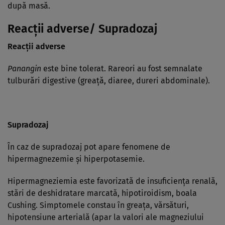
după masă.
Reacţii adverse/ Supradozaj
Reacţii adverse
Panangin
este bine tolerat. Rareori au fost semnalate
tulburări digestive (greaţă, diaree, dureri abdominale).
Supradozaj
În caz de supradozaj pot apare fenomene de
hipermagnezemie şi hiperpotasemie.
Hipermagneziemia este favorizată de insuficienţa renală,
stări de deshidratare marcată, hipotiroidism, boala
Cushing. Simptomele constau în greaţa, vărsături,
hipotensiune arterială (apar la valori ale magneziului