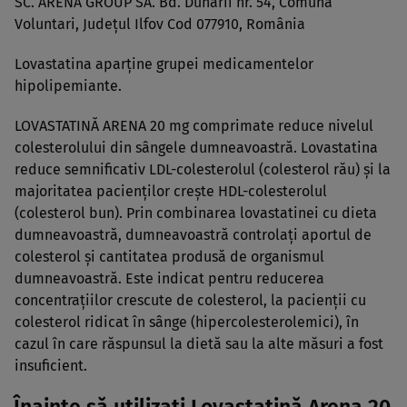
SC. ARENA GROUP SA. Bd. Dunării nr. 54, Comuna
Voluntari, Judeţul Ilfov Cod 077910, România
Lovastatina aparţine grupei medicamentelor
hipolipemiante.
LOVASTATINĂ ARENA 20 mg comprimate reduce nivelul
colesterolului din sângele dumneavoastră. Lovastatina
reduce semnificativ LDL-colesterolul (colesterol rău) şi la
majoritatea pacienţilor creşte HDL-colesterolul
(colesterol bun). Prin combinarea lovastatinei cu dieta
dumneavoastră, dumneavoastră controlaţi aportul de
colesterol şi cantitatea produsă de organismul
dumneavoastră. Este indicat pentru reducerea
concentraţiilor crescute de colesterol, la pacienţii cu
colesterol ridicat în sânge (hipercolesterolemici), în
cazul în care răspunsul la dietă sau la alte măsuri a fost
insuficient.