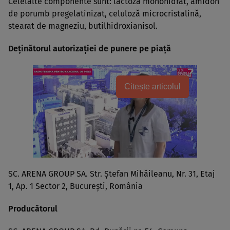
Celelalte componente sunt: lactoză monohidrat, amidon
de porumb pregelatinizat, celuloză microcristalină,
stearat de magneziu, butilhidroxianisol.
Deţinătorul autorizaţiei de punere pe piaţă
Citește articolul
SC. ARENA GROUP SA. Str. Ştefan Mihăileanu, Nr. 31, Etaj
1, Ap. 1 Sector 2, Bucureşti, România
Producătorul