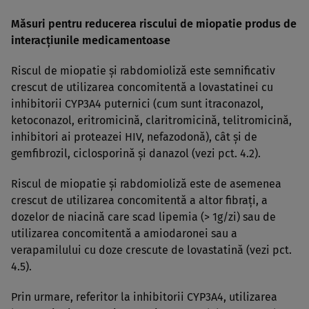
Măsuri pentru reducerea riscului de miopatie produs de
interacţiunile medicamentoase
Riscul de miopatie şi rabdomioliză este semnificativ
crescut de utilizarea concomitentă a lovastatinei cu
inhibitorii CYP3A4 puternici (cum sunt itraconazol,
ketoconazol, eritromicină, claritromicină, telitromicină,
inhibitori ai proteazei HIV, nefazodonă), cât şi de
gemfibrozil, ciclosporină şi danazol (vezi pct. 4.2).
Riscul de miopatie şi rabdomioliză este de asemenea
crescut de utilizarea concomitentă a altor fibraţi, a
dozelor de niacină care scad lipemia (> 1g/zi) sau de
utilizarea concomitentă a amiodaronei sau a
verapamilului cu doze crescute de lovastatină (vezi pct.
4.5).
Prin urmare, referitor la inhibitorii CYP3A4, utilizarea