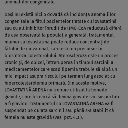
anomaliilor congenitale.
Deşi nu există nici o dovadă că incidenţa anomaliilor
congenitale la fătul pacientelor tratate cu lovastatină
sau cu alt inhibitor înrudit de HMG-CoA reductază diferă
de cea observată la populaţia generală, tratamentul
mamei cu lovastatină poate reduce concentraţiile
fătului de mevalonat, care este un precursor în
biosinteza colesterolului. Ateroscleroza este un proces
cronic şi, de obicei, întreruperea în timpul sarcinii a
medicamentelor care scad lipemia trebuie să aibă un
mic impact asupra riscului pe termen lung asociat cu
hipercolesterolemia primară. Din aceste motive,
LOVASTATINĂ ARENA nu trebuie utilizat la femeile
gravide, care încearcă să devină gravide sau suspectate
a fi gravide. Tratamentul cu LOVASTATINĂ ARENA va fi
suspendat pe durata sarcinii sau până s-a stabilit că
femeia nu este gravidă (vezi pct. 4.3 ).