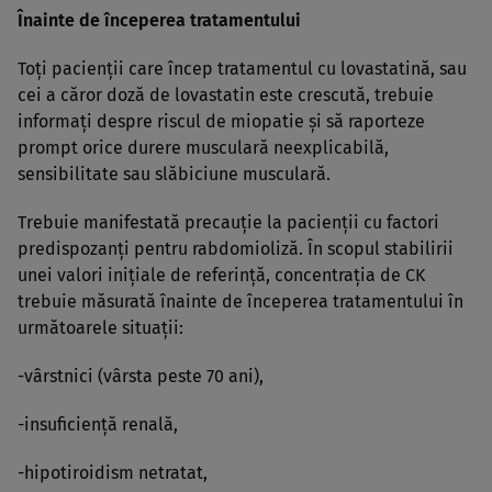
Înainte de începerea tratamentului
Toţi pacienţii care încep tratamentul cu lovastatină, sau
cei a căror doză de lovastatin este crescută, trebuie
informaţi despre riscul de miopatie şi să raporteze
prompt orice durere musculară neexplicabilă,
sensibilitate sau slăbiciune musculară.
Trebuie manifestată precauţie la pacienţii cu factori
predispozanţi pentru rabdomioliză. În scopul stabilirii
unei valori iniţiale de referinţă, concentraţia de CK
trebuie măsurată înainte de începerea tratamentului în
următoarele situaţii:
-vârstnici (vârsta peste 70 ani),
-insuficienţă renală,
-hipotiroidism netratat,