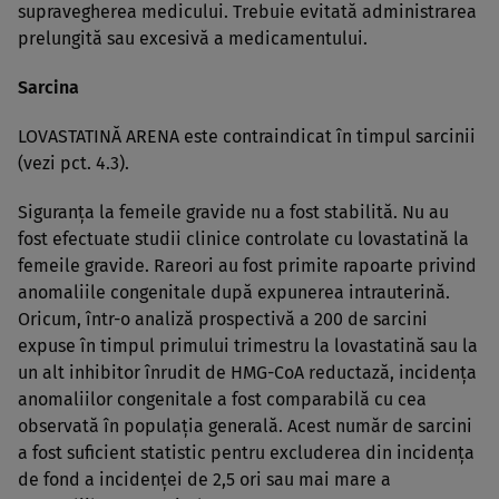
supravegherea medicului. Trebuie evitată administrarea
prelungită sau excesivă a medicamentului.
Sarcina
LOVASTATINĂ ARENA este contraindicat în timpul sarcinii
(vezi pct. 4.3).
Siguranţa la femeile gravide nu a fost stabilită. Nu au
fost efectuate studii clinice controlate cu lovastatină la
femeile gravide. Rareori au fost primite rapoarte privind
anomaliile congenitale după expunerea intrauterină.
Oricum, într-o analiză prospectivă a 200 de sarcini
expuse în timpul primului trimestru la lovastatină sau la
un alt inhibitor înrudit de HMG-CoA reductază, incidenţa
anomaliilor congenitale a fost comparabilă cu cea
observată în populaţia generală. Acest număr de sarcini
a fost suficient statistic pentru excluderea din incidenţa
de fond a incidenţei de 2,5 ori sau mai mare a