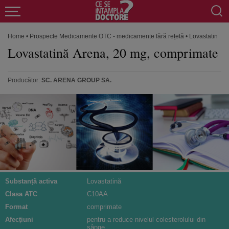
Home
•
Prospecte Medicamente OTC - medicamente fără rețetă
•
Lovastatină A
Lovastatină Arena, 20 mg, comprimate
Producător:
SC. ARENA GROUP SA.
Substanță activa
Lovastatină
Clasa ATC
C10AA
Format
comprimate
Afecțiuni
pentru a reduce nivelul colesterolului din
sânge