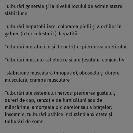
Tulburări generale şi la nivelul locului de administrare:
slăbiciune
Tulburări hepatobiliare: colorarea pielii şi a ochilor în
galben (icter colestatic), hepatită
Tulburări metabolice şi de nutriţie: pierderea apetitului.
Tulburări musculo-scheletice şi ale ţesutului conjunctiv
-slăbiciune musculară (miopatie), oboseală şi durere
musculară, crampe musculare
Tulburări ale sistemului nervos: pierderea gustului,
dureri de cap, senzaţie de furnicătură sau de
mâncărime, amorţeala picioarelor sau a braţelor;
insomnie, tulburări psihice incluzând anxietate şi
tulburări de somn.