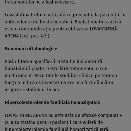
tratamentului nu a fost necesară.
Lovastatina trebuie utilizată cu precauţie la pacienţii cu
antecedente de boală hepatică. Boala hepatică activă
este o contraindicaţie pentru utilizarea LOVASTATINĂ
ARENA (vezi pct. 4.3 ).
Examinări oftalmologice
Posibilitatea opacifierii cristallinului datorită
îmbătrânirii poate creşte fără tratamentul cu un
medicament. Rezultatele studiilor clinice pe termen
lung nu indică că lovastatina are un efect dăunător
asupra cristalinului la om.
Hipercolesterolemie familială homozigotică
LOVASTATINĂ ARENA nu este atât de eficace comparativ
cu alte statine pentru pacienţii care suferă de
hipercolesterolemie familială homozigotică rară.