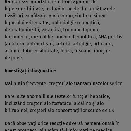
Rareori s-a raportat un sindrom aparent de
hipersensibilitate, incluzând unele din următoarele
trăsături: anafilaxie, angioedem, sindrom simar
lupusului eritematos, polimialgie reumatică,
dermatomiozită, vasculită, trombocitopenie,
leucopenie, eozinofilie, anemie hemolitică, ANA pozitiv
(anticorpi antinucleari), artrită, artralgie, urticarie,
astenie, fotosensibilitate, febră, frisoane, înroşire,
dispnee.
Investigaţii diagnostice
Mai puţin frecvente: creşteri ale transaminazelor serice
Rare: alte anomalii ale testelor funcţiei hepatice,
incluzând creşteri ale fosfatazei alcaline şi ale
bilirubinei; creşteri ale concentraţiilor serice de CK
Dacă observaţi orice reacţie adversă nemenţionată în
acest prospect, vă rugăm să-l informaţi pe medicul