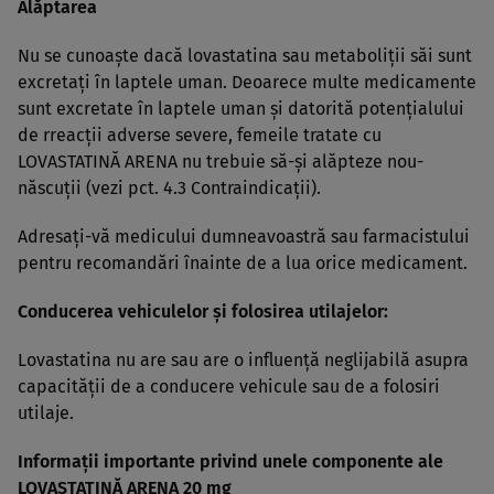
Alăptarea
Nu se cunoaşte dacă lovastatina sau metaboliţii săi sunt
excretaţi în laptele uman. Deoarece multe medicamente
sunt excretate în laptele uman şi datorită potenţialului
de rreacţii adverse severe, femeile tratate cu
LOVASTATINĂ ARENA nu trebuie să-şi alăpteze nou-
născuţii (vezi pct. 4.3 Contraindicaţii).
Adresaţi-vă medicului dumneavoastră sau farmacistului
pentru recomandări înainte de a lua orice medicament.
Conducerea vehiculelor şi folosirea utilajelor:
Lovastatina nu are sau are o influenţă neglijabilă asupra
capacităţii de a conducere vehicule sau de a folosiri
utilaje.
Informaţii importante privind unele componente ale
LOVASTATINĂ ARENA 20 mg