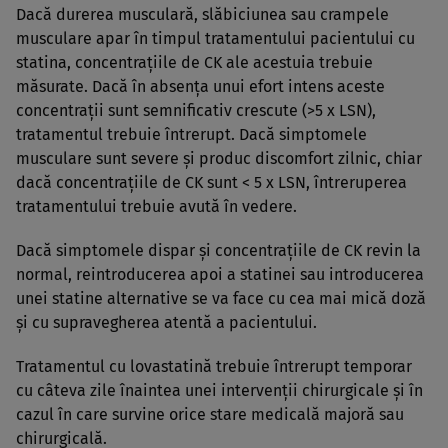
Dacă durerea musculară, slăbiciunea sau crampele
musculare apar în timpul tratamentului pacientului cu
statina, concentraţiile de CK ale acestuia trebuie
măsurate. Dacă în absenţa unui efort intens aceste
concentraţii sunt semnificativ crescute (>5 x LSN),
tratamentul trebuie întrerupt. Dacă simptomele
musculare sunt severe şi produc discomfort zilnic, chiar
dacă concentraţiile de CK sunt < 5 x LSN, întreruperea
tratamentului trebuie avută în vedere.
Dacă simptomele dispar şi concentraţiile de CK revin la
normal, reintroducerea apoi a statinei sau introducerea
unei statine alternative se va face cu cea mai mică doză
şi cu supravegherea atentă a pacientului.
Tratamentul cu lovastatină trebuie întrerupt temporar
cu câteva zile înaintea unei intervenţii chirurgicale şi în
cazul în care survine orice stare medicală majoră sau
chirurgicală.