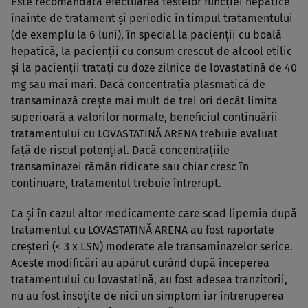
Este recomandată efectuarea testelor funcţiei hepatice
înainte de tratament şi periodic în timpul tratamentului
(de exemplu la 6 luni), în special la pacienţii cu boală
hepatică, la pacienţii cu consum crescut de alcool etilic
şi la pacienţii trataţi cu doze zilnice de lovastatină de 40
mg sau mai mari. Dacă concentraţia plasmatică de
transaminază creşte mai mult de trei ori decât limita
superioară a valorilor normale, beneficiul continuării
tratamentului cu LOVASTATINĂ ARENA trebuie evaluat
faţă de riscul potenţial. Dacă concentraţiile
transaminazei rămân ridicate sau chiar cresc în
continuare, tratamentul trebuie întrerupt.
Ca şi în cazul altor medicamente care scad lipemia după
tratamentul cu LOVASTATINĂ ARENA au fost raportate
creşteri (< 3 x LSN) moderate ale transaminazelor serice.
Aceste modificări au apărut curând după începerea
tratamentului cu lovastatină, au fost adesea tranzitorii,
nu au fost însoţite de nici un simptom iar întreruperea