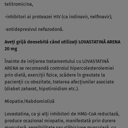
telitromicina,
-inhibitori ai proteazei HIV (ca indinavir, nelfinavir),
-antidepresivul nefazodonă.
Aveţi grijă deosebită când utilizaţi LOVASTATINĂ ARENA
20 mg
Înainte de iniţierea tratamentului cu LOVASTATINĂ
ARENA se recomandă controlul hipercolesterolemiei
prin dietă, exerciţii fizice, scădere în greutate la
pacienţii cu obezitate, tratarea afecţiuniler asociate
(diabet zaharat, hipotiroidism etc.).
Miopatie/Rabdomioliză
Lovastatina, ca şi alţi inhibitori de HMG-CoA reductază,
produce ocazional miopatie, manifestată prin durere
musculară, sensibilitate sau slăbiciune musculară, cu