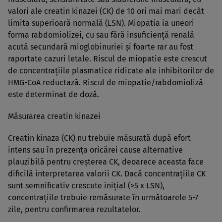
valori ale creatin kinazei (CK) de 10 ori mai mari decât
limita superioară normală (LSN). Miopatia ia uneori
forma rabdomiolizei, cu sau fără insuficienţă renală
acută secundară mioglobinuriei şi foarte rar au fost
raportate cazuri letale. Riscul de miopatie este crescut
de concentraţiile plasmatice ridicate ale inhibitorilor de
HMG-CoA reductază. Riscul de miopatie/rabdomioliză
este determinat de doză.
Măsurarea creatin kinazei
Creatin kinaza (CK) nu trebuie măsurată după efort
intens sau în prezenţa oricărei cause alternative
plauzibilă pentru creşterea CK, deoarece aceasta face
dificilă interpretarea valorii CK. Dacă concentraţiile CK
sunt semnificativ crescute iniţial (>5 x LSN),
concentraţiile trebuie remăsurate în următoarele 5-7
zile, pentru confirmarea rezultatelor.