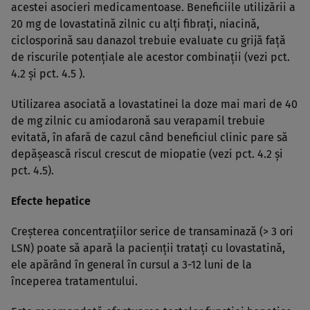
acestei asocieri medicamentoase. Beneficiile utilizării a
20 mg de lovastatină zilnic cu alţi fibraţi, niacină,
ciclosporină sau danazol trebuie evaluate cu grijă faţă
de riscurile potenţiale ale acestor combinaţii (vezi pct.
4.2 şi pct. 4.5 ).
Utilizarea asociată a lovastatinei la doze mai mari de 40
de mg zilnic cu amiodaronă sau verapamil trebuie
evitată, în afară de cazul când beneficiul clinic pare să
depăşească riscul crescut de miopatie (vezi pct. 4.2 şi
pct. 4.5).
Efecte hepatice
Creşterea concentraţiilor serice de transaminază (> 3 ori
LSN) poate să apară la pacienţii trataţi cu lovastatină,
ele apărând în general în cursul a 3-12 luni de la
începerea tratamentului.