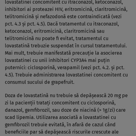
lovastatinei concomitent cu itraconazol, ketoconazol,
inhibitori ai proteazei HIV, eritromicină, claritromicină,
telitromicină şi nefazodonă este contraindicată (vezi
pct. 4.3 şi pct. 4.5). Dacă tratamentul cu itraconazol,
ketoconazol, eritromicină, claritromicină sau
telitromicină nu poate fi evitat, tratamentul cu
lovastatină trebuzie suspendat în cursul tratamentului.
Mai mult, trebuie manifestată precauţie la asocierea
lovastatinei cu unii inhibitori CYP3A4 mai puţin
puternici: ciclosporină, verapamil (vezi pct. 4.2. şi pct.
4.5). Trebuie administrarea lovastatinei concomitent cu
consumul sucului de grapefruit.
Doza de lovastatină nu trebuie să depăşească 20 mg pe
zi la pacienţii trataţi concomitent cu ciclosporină,
danazol, gemfibrozil, sau doze de niacină (> 1g/zi) care
scad lipemia. Utilizarea asociată a lovastatinei cu
gemfibrozil trebuie evitată, în afară de cazul când
beneficiile par să depăşească riscurile crescute ale