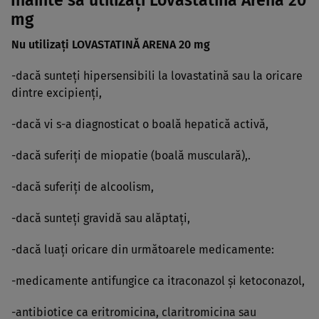
Înainte să utilizaţi Lovastatină Arena 20
mg
Nu utilizaţi LOVASTATINĂ ARENA 20 mg
-dacă sunteţi hipersensibili la lovastatină sau la oricare
dintre excipienţi,
-dacă vi s-a diagnosticat o boală hepatică activă,
-dacă suferiţi de miopatie (boală musculară),.
-dacă suferiţi de alcoolism,
-dacă sunteţi gravidă sau alăptaţi,
-dacă luaţi oricare din următoarele medicamente:
-medicamente antifungice ca itraconazol şi ketoconazol,
-antibiotice ca eritromicina, claritromicina sau