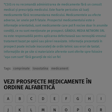
*CSID.ro nu recomandă administrarea de medicamente fără un consult
medical și prescripția medicului. Este foarte periculos să luați
medicamente fără recomandarea medicului. Medicamentele au efecte
adverse, iar unele pot fi fatale. Prospectul medicamentului este o
informație orientativă, sunt medicamente care pot fi nocive doar în anumite
condiții, ce nu sunt menționate pe prospect. GÂNDUL MEDIA NETWORK SRL
nu este responsabilă pentru aplicarea defectuoasă sau nereușită vreunui
tratament bazat pe opinii sau păreri neavizate. Informația prezentată în
prospect poate include inacurateți de ordin tehnic sau erori de tastat.
Informațiile de pe site si materialele aferente sunt oferite spre folosire
"așa cum sunt" fără garanții de nici un fel
Tags:
comprimate
lovastatina
medicament
VEZI PROSPECTE MEDICAMENTE ÎN
ORDINE ALFABETICĂ
A
B
C
D
E
F
G
H
I
J
K
L
M
N
O
P
Q
R