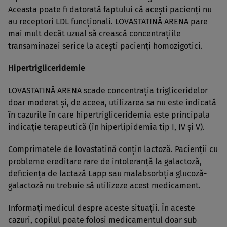
Aceasta poate fi datorată faptului că aceşti pacienţi nu
au receptori LDL funcţionali. LOVASTATINĂ ARENA pare
mai mult decât uzual să crească concentraţiile
transaminazei serice la aceşti pacienţi homozigotici.
Hipertrigliceridemie
LOVASTATINĂ ARENA scade concentraţia trigliceridelor
doar moderat şi, de aceea, utilizarea sa nu este indicată
în cazurile în care hipertrigliceridemia este principala
indicaţie terapeutică (în hiperlipidemia tip I, IV şi V).
Comprimatele de lovastatină conţin lactoză. Pacienţii cu
probleme ereditare rare de intoleranţă la galactoză,
deficienţa de lactază Lapp sau malabsorbţia glucoză-
galactoză nu trebuie să utilizeze acest medicament.
Informaţi medicul despre aceste situaţii. În aceste
cazuri, copilul poate folosi medicamentul doar sub