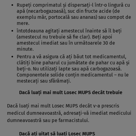
Rupeţi comprimatul şi dispersaţi-l într-o lingură cu
apă (necarbogazoasă), suc din fructe acide (de
exemplu măr, portocală sau ananas) sau compot de
mere.
întotdeauna agitaţi amestecul înainte să îl beţi
(amestecul nu trebuie să fie clar). Beţi apoi
amestecul imediat sau în următoarele 30 de
minute.
Pentru a vă asigura că aţi băut tot medicamentul,
clătiţi bine paharul cu jumătate de pahar cu apă şi
beţi-o. Nu utilizaţi lapte sau apă carbogazoasă.
Componentele solide conţin medicamentul – nu le
mestecaţi sau sfărâmaţi.
Dacă luaţi mai mult Losec MUPS decât trebuie
Dacă luaţi mai mult Losec MUPS decât v-a prescris
medicul dumneavoastră, adresaţi-vă imediat medicului
dumneavoastră sau pe farmacistului.
Dacă aţi uitat să luaţi Losec MUPS