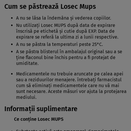
Cum se păstrează Losec Mups
A nu se lăsa la îndemâna şi vederea copiilor.
Nu utilizaţi Losec MUPS după data de expirare
înscrisă pe etichetă şi cutie după EXP. Data de
expirare se referă la ultima zi a lunii respective.
A nu se păstra la temperaturi peste 25°C.
A se păstra blisterul în ambalajul original sau a se
ţine flaconul bine închis pentru a fi protejat de
umiditate.
Medicamentele nu trebuie aruncate pe calea apei
sau a reziduurilor menajere. întrebaţi farmacistul
cum să eliminaţi medicamentele care nu vă mai
sunt necesare. Aceste măsuri vor ajuta la protejarea
mediului.
Informaţii suplimentare
Ce conţine Losec MUPS