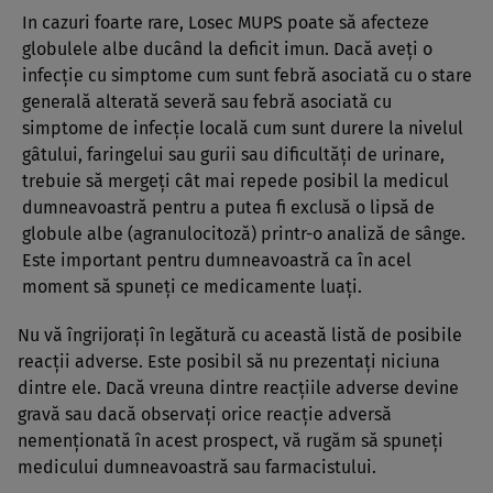
In cazuri foarte rare, Losec MUPS poate să afecteze
globulele albe ducând la deficit imun. Dacă aveţi o
infecţie cu simptome cum sunt febră asociată cu o stare
generală alterată severă sau febră asociată cu
simptome de infecţie locală cum sunt durere la nivelul
gâtului, faringelui sau gurii sau dificultăţi de urinare,
trebuie să mergeţi cât mai repede posibil la medicul
dumneavoastră pentru a putea fi exclusă o lipsă de
globule albe (agranulocitoză) printr-o analiză de sânge.
Este important pentru dumneavoastră ca în acel
moment să spuneţi ce medicamente luaţi.
Nu vă îngrijoraţi în legătură cu această listă de posibile
reacţii adverse. Este posibil să nu prezentaţi niciuna
dintre ele. Dacă vreuna dintre reacţiile adverse devine
gravă sau dacă observaţi orice reacţie adversă
nemenţionată în acest prospect, vă rugăm să spuneţi
medicului dumneavoastră sau farmacistului.