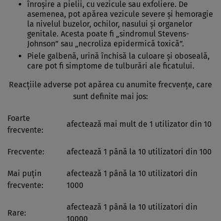
înroşire a pielii, cu vezicule sau exfoliere. De
asemenea, pot apărea vezicule severe şi hemoragie
la nivelul buzelor, ochilor, nasului şi organelor
genitale. Acesta poate fi „sindromul Stevens-
Johnson” sau „necroliza epidermică toxică”.
Piele galbenă, urină închisă la culoare şi oboseală,
care pot fi simptome de tulburări ale ficatului.
Reacţiile adverse pot apărea cu anumite frecvenţe, care
sunt definite mai jos:
Foarte
afectează mai mult de 1 utilizator din 10
frecvente:
Frecvente:
afectează 1 până la 10 utilizatori din 100
Mai puţin
afectează 1 până la 10 utilizatori din
frecvente:
1000
afectează 1 până la 10 utilizatori din
Rare:
10000