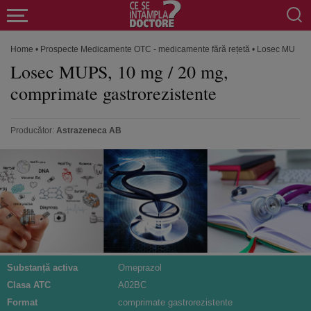
Home
•
Prospecte Medicamente OTC - medicamente fără rețetă
•
Losec MUPS, 1
Losec MUPS, 10 mg / 20 mg,
comprimate gastrorezistente
Producător:
Astrazeneca AB
Substanță activa
Omeprazol
Clasa ATC
A02BC
Format
comprimate gastrorezistente