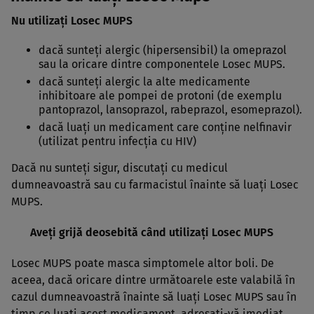
Nu utilizaţi Losec MUPS
dacă sunteţi alergic (hipersensibil) la omeprazol
sau la oricare dintre componentele Losec MUPS.
dacă sunteţi alergic la alte medicamente
inhibitoare ale pompei de protoni (de exemplu
pantoprazol, lansoprazol, rabeprazol, esomeprazol).
dacă luaţi un medicament care conţine nelfinavir
(utilizat pentru infecţia cu HIV)
Dacă nu sunteţi sigur, discutaţi cu medicul
dumneavoastră sau cu farmacistul înainte să luaţi Losec
MUPS.
Aveţi grijă deosebită când utilizaţi Losec MUPS
Losec MUPS poate masca simptomele altor boli. De
aceea, dacă oricare dintre următoarele este valabilă în
cazul dumneavoastră înainte să luaţi Losec MUPS sau în
timp ce luaţi acest medicament, adresaţi-vă imediat