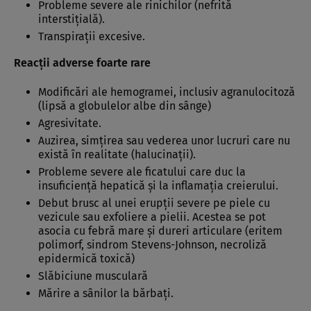
Probleme severe ale rinichilor (nefrită
interstiţială).
Transpiraţii excesive.
Reacţii adverse foarte rare
Modificări ale hemogramei, inclusiv agranulocitoză
(lipsă a globulelor albe din sânge)
Agresivitate.
Auzirea, simţirea sau vederea unor lucruri care nu
există în realitate (halucinaţii).
Probleme severe ale ficatului care duc la
insuficienţă hepatică şi la inflamaţia creierului.
Debut brusc al unei erupţii severe pe piele cu
vezicule sau exfoliere a pielii. Acestea se pot
asocia cu febră mare şi dureri articulare (eritem
polimorf, sindrom Stevens-Johnson, necroliză
epidermică toxică)
Slăbiciune musculară
Mărire a sânilor la bărbaţi.