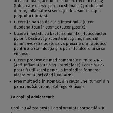
această boală, acidul din stomac trece în esofag
(tubul care uneşte gâtul cu stomacul) producând
durere, inflamaţie şi senzaţie de arsuri în capul
pieptului (pirozis).
Ulcere în partea de sus a intestinului (ulcer
duodenal) sau în stomac (ulcer gastric).
Ulcere infectate cu bacteria numită „Helicobacter
pylori”. Dacă aveţi această afecţiune, medicul
dumneavoastră poate să vă prescrie şi antibiotice
pentru a trata infecţia şi a permite ulcerului să se
vindece.
Ulcere produse de medicamentele numite AINS
(Anti-Inflamatoare Non-Steroidiene). Losec MUPS
poate fi utilizat şi pentru a împiedica formarea
ulcerelor atunci când luaţi AINS.
Prea mult acid în stomac, din cauza unei tumori din
pancreas (sindromul Zollinger-Ellison).
La copii şi adolescenţi:
Copii cu vârsta peste 1 an şi greutate corporală > 10