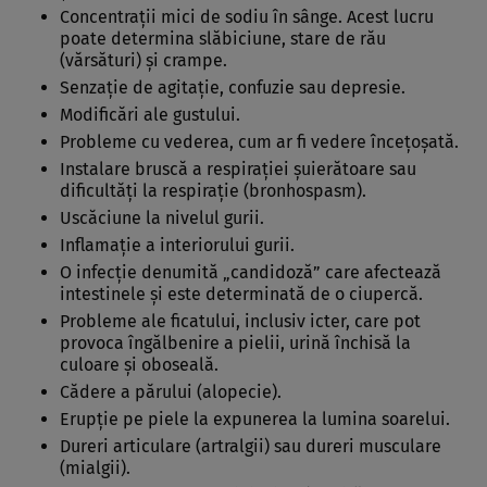
Concentraţii mici de sodiu în sânge. Acest lucru
poate determina slăbiciune, stare de rău
(vărsături) şi crampe.
Senzaţie de agitaţie, confuzie sau depresie.
Modificări ale gustului.
Probleme cu vederea, cum ar fi vedere înceţoşată.
Instalare bruscă a respiraţiei şuierătoare sau
dificultăţi la respiraţie (bronhospasm).
Uscăciune la nivelul gurii.
Inflamaţie a interiorului gurii.
O infecţie denumită „candidoză” care afectează
intestinele şi este determinată de o ciupercă.
Probleme ale ficatului, inclusiv icter, care pot
provoca îngălbenire a pielii, urină închisă la
culoare şi oboseală.
Cădere a părului (alopecie).
Erupţie pe piele la expunerea la lumina soarelui.
Dureri articulare (artralgii) sau dureri musculare
(mialgii).