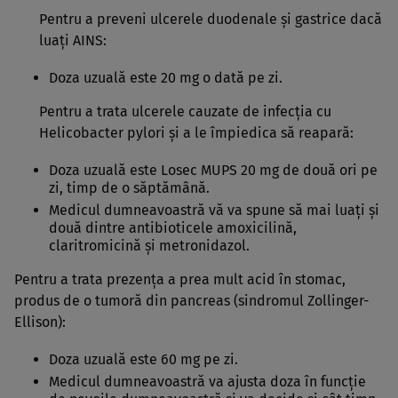
Pentru a preveni ulcerele duodenale şi gastrice dacă
luaţi AINS:
Doza uzuală este 20 mg o dată pe zi.
Pentru a trata ulcerele cauzate de infecţia cu
Helicobacter pylori şi a le împiedica să reapară:
Doza uzuală este Losec MUPS 20 mg de două ori pe
zi, timp de o săptămână.
Medicul dumneavoastră vă va spune să mai luaţi şi
două dintre antibioticele amoxicilină,
claritromicină şi metronidazol.
Pentru a trata prezenţa a prea mult acid în stomac,
produs de o tumoră din pancreas (sindromul Zollinger-
Ellison):
Doza uzuală este 60 mg pe zi.
Medicul dumneavoastră va ajusta doza în funcţie