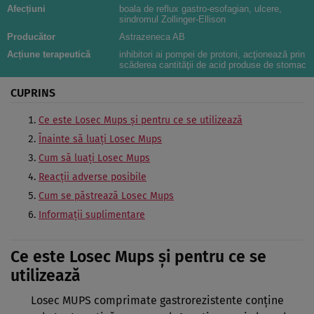
Afecțiuni
boala de reflux gastro-esofagian, ulcere,
sindromul Zollinger-Ellison
Producător
Astrazeneca AB
Acțiune terapeutică
inhibitori ai pompei de protoni, acţionează prin
scăderea cantităţii de acid produse de stomac
CUPRINS
Ce este Losec Mups şi pentru ce se utilizează
Înainte să luaţi Losec Mups
Cum să luaţi Losec Mups
Reacţii adverse posibile
Cum se păstrează Losec Mups
Informaţii suplimentare
Ce este Losec Mups şi pentru ce se
utilizează
Losec MUPS comprimate gastrorezistente conţine