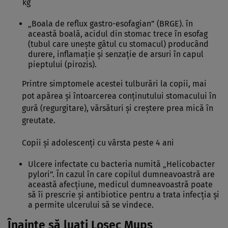
kg
„Boala de reflux gastro-esofagian” (BRGE). în
această boală, acidul din stomac trece în esofag
(tubul care uneşte gâtul cu stomacul) producând
durere, inflamaţie şi senzaţie de arsuri în capul
pieptului (pirozis).
Printre simptomele acestei tulburări la copii, mai
pot apărea şi întoarcerea conţinutului stomacului în
gură (regurgitare), vărsături şi creştere prea mică în
greutate.
Copii şi adolescenţi cu vârsta peste 4 ani
Ulcere infectate cu bacteria numită „Helicobacter
pylori”. În cazul în care copilul dumneavoastră are
această afecţiune, medicul dumneavoastră poate
să îi prescrie şi antibiotice pentru a trata infecţia şi
a permite ulcerului să se vindece.
Înainte să luaţi Losec Mups