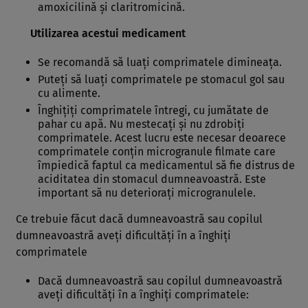
amoxicilină şi claritromicină.
Utilizarea acestui medicament
Se recomandă să luaţi comprimatele dimineaţa.
Puteţi să luaţi comprimatele pe stomacul gol sau
cu alimente.
Înghiţiţi comprimatele întregi, cu jumătate de
pahar cu apă. Nu mestecaţi şi nu zdrobiţi
comprimatele. Acest lucru este necesar deoarece
comprimatele conţin microgranule filmate care
împiedică faptul ca medicamentul să fie distrus de
aciditatea din stomacul dumneavoastră. Este
important să nu deterioraţi microgranulele.
Ce trebuie făcut dacă dumneavoastră sau copilul
dumneavoastră aveţi dificultăţi în a înghiţi
comprimatele
Dacă dumneavoastră sau copilul dumneavoastră
aveţi dificultăţi în a înghiţi comprimatele: