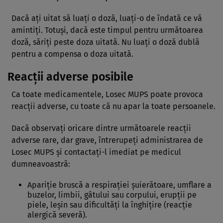
Dacă aţi uitat să luaţi o doză, luaţi-o de îndată ce vă
amintiţi. Totuşi, dacă este timpul pentru următoarea
doză, săriţi peste doza uitată. Nu luaţi o doză dublă
pentru a compensa o doza uitată.
Reacţii adverse posibile
Ca toate medicamentele, Losec MUPS poate provoca
reacţii adverse, cu toate că nu apar la toate persoanele.
Dacă observaţi oricare dintre următoarele reacţii
adverse rare, dar grave, întrerupeţi administrarea de
Losec MUPS şi contactaţi-l imediat pe medicul
dumneavoastră:
Apariţie bruscă a respiraţiei şuierătoare, umflare a
buzelor, limbii, gâtului sau corpului, erupţii pe
piele, leşin sau dificultăţi la înghiţire (reacţie
alergică severă).