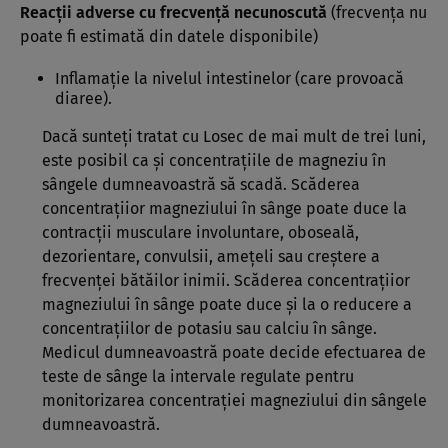
Reacţii adverse cu frecvenţă necunoscută
(frecvenţa nu
poate fi estimată din datele disponibile)
Inflamaţie la nivelul intestinelor (care provoacă
diaree).
Dacă sunteţi tratat cu Losec de mai mult de trei luni,
este posibil ca şi concentraţiile de magneziu în
sângele dumneavoastră să scadă. Scăderea
concentraţiior magneziului în sânge poate duce la
contracţii musculare involuntare, oboseală,
dezorientare, convulsii, ameţeli sau creştere a
frecvenţei bătăilor inimii. Scăderea concentraţiior
magneziului în sânge poate duce şi la o reducere a
concentraţiilor de potasiu sau calciu în sânge.
Medicul dumneavoastră poate decide efectuarea de
teste de sânge la intervale regulate pentru
monitorizarea concentraţiei magneziului din sângele
dumneavoastră.