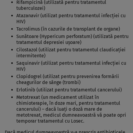
Rifampicină (utilizată pentru tratamentul
tuberculozei)
Atazanavir (utilizat pentru tratamentul infecţiei cu
HIV)
Tacrolimus (în cazurile de transplant de organe)
Sunătoare (Hypericum perforatum) (utilizată pentru
tratamentul depresiei uşoare)
Cilostazol (utilizat pentru tratamentul claudicaţiei
intermitente)
Saquinavir (utilizat pentru tratamentul infecţiei cu
HIV)
Clopidogrel (utilizat pentru prevenirea formării
cheagurilor de sânge (trombi)
Erlotinib (utilizat pentru tratamentul cancerului)
Metotrexat (un medicament utilizat în
chimioterapie, în doze mari, pentru tratamentul
cancerului) – dacă luaţi o doză mare de
metotrexat, medicul dumneavoastră vă poate opri
temporar tratamentul cu Losec.
Dacă medicul dumneavoastră v-a prescris antibioticele