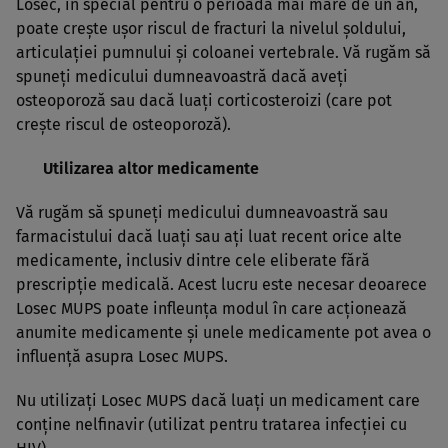
Losec, în special pentru o perioada mai mare de un an,
poate creşte uşor riscul de fracturi la nivelul şoldului,
articulaţiei pumnului şi coloanei vertebrale. Vă rugăm să
spuneţi medicului dumneavoastră dacă aveţi
osteoporoză sau dacă luaţi corticosteroizi (care pot
creşte riscul de osteoporoză).
Utilizarea altor medicamente
Vă rugăm să spuneţi medicului dumneavoastră sau
farmacistului dacă luaţi sau aţi luat recent orice alte
medicamente, inclusiv dintre cele eliberate fără
prescripţie medicală. Acest lucru este necesar deoarece
Losec MUPS poate infleunţa modul în care acţionează
anumite medicamente şi unele medicamente pot avea o
influenţă asupra Losec MUPS.
Nu utilizaţi Losec MUPS dacă luaţi un medicament care
conţine nelfinavir (utilizat pentru tratarea infecţiei cu