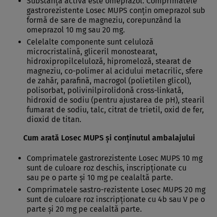
Substanţa activă este omeprazol. Comprimatele
gastrorezistente Losec MUPS conţin omeprazol sub
formă de sare de magneziu, corepunzând la
omeprazol 10 mg sau 20 mg.
Celelalte componente sunt celuloză
microcristalină, gliceril monostearat,
hidroxipropilceluloză, hipromeloză, stearat de
magneziu, co-polimer al acidului metacrilic, sfere
de zahăr, parafină, macrogol (polietilen glicol),
polisorbat, polivinilpirolidonă cross-linkată,
hidroxid de sodiu (pentru ajustarea de pH), stearil
fumarat de sodiu, talc, citrat de trietil, oxid de fer,
dioxid de titan.
Cum arată Losec MUPS şi conţinutul ambalajului
Comprimatele gastrorezistente Losec MUPS 10 mg
sunt de culoare roz deschis, inscripţionate cu
sau pe o parte şi 10 mg pe cealaltă parte.
Comprimatele sastro-rezistente Losec MUPS 20 mg
sunt de culoare roz inscripţionate cu 4b sau V pe o
parte şi 20 mg pe cealaltă parte.