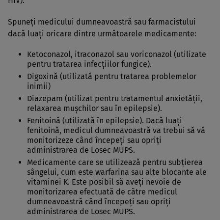
HIV).
Spuneţi medicului dumneavoastră sau farmacistului
dacă luaţi oricare dintre următoarele medicamente:
Ketoconazol, itraconazol sau voriconazol (utilizate
pentru tratarea infecţiilor fungice).
Digoxină (utilizată pentru tratarea problemelor
inimii)
Diazepam (utilizat pentru tratamentul anxietăţii,
relaxarea muşchilor sau în epilepsie).
Fenitoină (utilizată în epilepsie). Dacă luaţi
fenitoină, medicul dumneavoastră va trebui să vă
monitorizeze când începeţi sau opriţi
administrarea de Losec MUPS.
Medicamente care se utilizează pentru subţierea
sângelui, cum este warfarina sau alte blocante ale
vitaminei K. Este posibil să aveţi nevoie de
monitorizarea efectuată de către medicul
dumneavoastră când începeţi sau opriţi
administrarea de Losec MUPS.