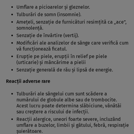
Umflare a picioarelor şi gleznelor.
Tulburări de somn (insomnie).
Ameţeli, senzaţie de furnicături resimţită ca „ace”,
somnolenţă.
Senzaţie de învârtire (vertij).
Modificări ale analizelor de sânge care verifică cum
vă funcţionează ficatul.
Erupţie pe piele, erupţii în relief pe piele
(urticarie) şi mâncărime a pielii
Senzaţie generală de rău şi lipsă de energie.
Reacţii adverse rare
Tulburări ale sângelui cum sunt scădere a
numărului de globule albe sau de trombocite.
Acest lucru poate determina slăbiciune, vânătăi
sau creştere a riscului de infecţii.
Reacţii alergice, uneori foarte severe, incluzând
umflare a buzelor, limbii şi gâtului, febră, respiraţie
şuierătoare.