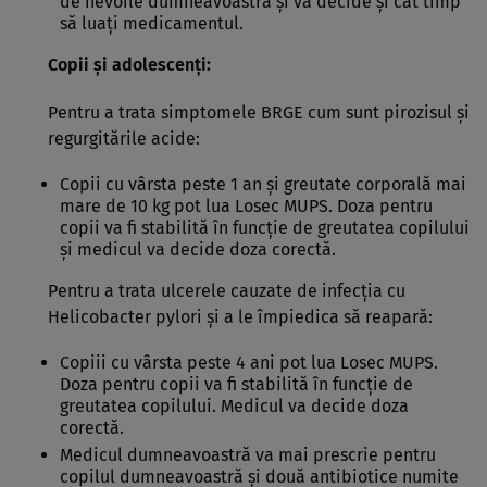
de nevoile dumneavoastră şi va decide şi cât timp
să luaţi medicamentul.
Copii şi adolescenţi:
Pentru a trata simptomele BRGE cum sunt pirozisul şi
regurgitările acide:
Copii cu vârsta peste 1 an şi greutate corporală mai
mare de 10 kg pot lua Losec MUPS. Doza pentru
copii va fi stabilită în funcţie de greutatea copilului
şi medicul va decide doza corectă.
Pentru a trata ulcerele cauzate de infecţia cu
Helicobacter pylori şi a le împiedica să reapară:
Copiii cu vârsta peste 4 ani pot lua Losec MUPS.
Doza pentru copii va fi stabilită în funcţie de
greutatea copilului. Medicul va decide doza
corectă.
Medicul dumneavoastră va mai prescrie pentru
copilul dumneavoastră şi două antibiotice numite