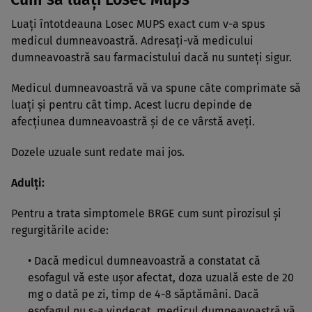
Luaţi întotdeauna Losec MUPS exact cum v-a spus
medicul dumneavoastră. Adresaţi-vă medicului
dumneavoastră sau farmacistului dacă nu sunteţi sigur.
Medicul dumneavoastră vă va spune câte comprimate să
luaţi şi pentru cât timp. Acest lucru depinde de
afecţiunea dumneavoastră şi de ce vârstă aveţi.
Dozele uzuale sunt redate mai jos.
Adulţi:
Pentru a trata simptomele BRGE cum sunt pirozisul şi
regurgitările acide:
• Dacă medicul dumneavoastră a constatat că
esofagul vă este uşor afectat, doza uzuală este de 20
mg o dată pe zi, timp de 4-8 săptămâni. Dacă
esofagul nu s-a vindecat, medicul dumneavoastră vă