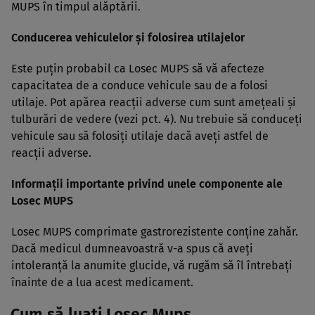
MUPS în timpul alăptării.
Conducerea vehiculelor şi folosirea utilajelor
Este puţin probabil ca Losec MUPS să vă afecteze
capacitatea de a conduce vehicule sau de a folosi
utilaje. Pot apărea reacţii adverse cum sunt ameţeali şi
tulburări de vedere (vezi pct. 4). Nu trebuie să conduceţi
vehicule sau să folosiţi utilaje dacă aveţi astfel de
reacţii adverse.
Informaţii importante privind unele componente ale
Losec MUPS
Losec MUPS comprimate gastrorezistente conţine zahăr.
Dacă medicul dumneavoastră v-a spus că aveţi
intoleranţă la anumite glucide, vă rugăm să îl întrebaţi
înainte de a lua acest medicament.
Cum să luaţi Losec Mups