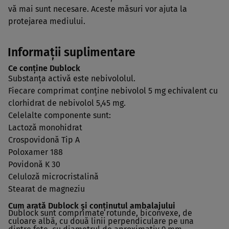
vă mai sunt necesare. Aceste măsuri vor ajuta la
protejarea mediului.
Informaţii suplimentare
Ce conţine Dublock
Substanţa activă este nebivololul.
Fiecare comprimat conţine nebivolol 5 mg echivalent cu
clorhidrat de nebivolol 5,45 mg.
Celelalte componente sunt:
Lactoză monohidrat
Crospovidonă Tip A
Poloxamer 188
Povidonă K 30
Celuloză microcristalină
Stearat de magneziu
Cum arată Dublock şi conţinutul ambalajului
Dublock sunt comprimate rotunde, biconvexe, de
culoare albă, cu două linii perpendiculare pe una