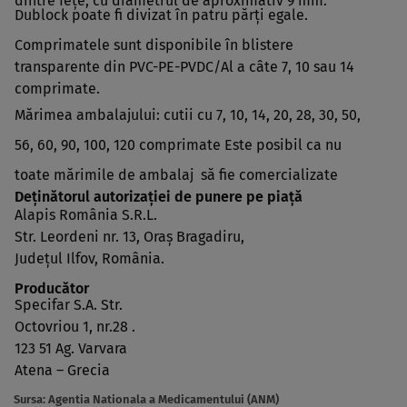
dintre feţe, cu diametrul de aproximativ 9 mm.
Dublock poate fi divizat în patru părţi egale.
Comprimatele sunt disponibile în blistere
transparente din PVC-PE-PVDC/Al a câte 7, 10 sau 14
comprimate.
Mărimea ambalajului: cutii cu 7, 10, 14, 20, 28, 30, 50,
56, 60, 90, 100, 120 comprimate Este posibil ca nu
toate mărimile de ambalaj să fie comercializate
Deţinătorul autorizaţiei de punere pe piaţă
Alapis România S.R.L.
Str. Leordeni nr. 13, Oraş Bragadiru,
Judeţul Ilfov, România.
Producător
Specifar S.A. Str.
Octovriou 1, nr.28 .
123 51 Ag. Varvara
Atena – Grecia
Sursa:
Agentia Nationala a Medicamentului (ANM)