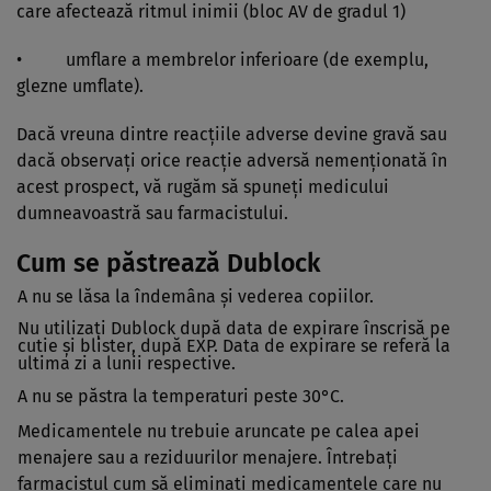
care afectează ritmul inimii (bloc AV de gradul 1)
• umflare a membrelor inferioare (de exemplu,
glezne umflate).
Dacă vreuna dintre reacţiile adverse devine gravă sau
dacă observaţi orice reacţie adversă nemenţionată în
acest prospect, vă rugăm să spuneţi medicului
dumneavoastră sau farmacistului.
Cum se păstrează Dublock
A nu se lăsa la îndemâna şi vederea copiilor.
Nu utilizaţi Dublock după data de expirare înscrisă pe
cutie şi blister, după EXP. Data de expirare se referă la
ultima zi a lunii respective.
A nu se păstra la temperaturi peste
30°C.
Medicamentele nu trebuie aruncate pe calea apei
menajere sau a reziduurilor menajere. Întrebaţi
farmacistul cum să eliminaţi medicamentele care nu