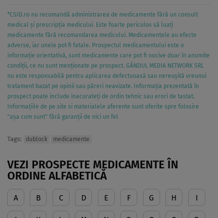
*CSID.ro nu recomandă administrarea de medicamente fără un consult
medical și prescripția medicului. Este foarte periculos să luați
medicamente fără recomandarea medicului. Medicamentele au efecte
adverse, iar unele pot fi fatale. Prospectul medicamentului este o
informație orientativă, sunt medicamente care pot fi nocive doar în anumite
condiții, ce nu sunt menționate pe prospect. GÂNDUL MEDIA NETWORK SRL
nu este responsabilă pentru aplicarea defectuoasă sau nereușită vreunui
tratament bazat pe opinii sau păreri neavizate. Informația prezentată în
prospect poate include inacurateți de ordin tehnic sau erori de tastat.
Informațiile de pe site si materialele aferente sunt oferite spre folosire
"așa cum sunt" fără garanții de nici un fel
Tags:
dublock
medicamente
VEZI PROSPECTE MEDICAMENTE ÎN
ORDINE ALFABETICĂ
A
B
C
D
E
F
G
H
I