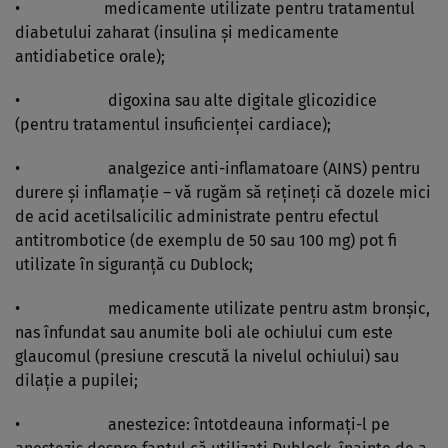
• medicamente utilizate pentru tratamentul
diabetului zaharat (insulina şi medicamente
antidiabetice orale);
• digoxina sau alte digitale glicozidice
(pentru tratamentul insuficienţei cardiace);
• analgezice anti-inflamatoare (AINS) pentru
durere şi inflamaţie – vă rugăm să reţineţi că dozele mici
de acid acetilsalicilic administrate pentru efectul
antitrombotice (de exemplu de 50 sau 100 mg) pot fi
utilizate în siguranţă cu Dublock;
• medicamente utilizate pentru astm bronşic,
nas înfundat sau anumite boli ale ochiului cum este
glaucomul (presiune crescută la nivelul ochiului) sau
dilaţie a pupilei;
• anestezice: întotdeauna informaţi-l pe