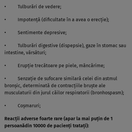
• Tulburări de vedere;
• Impotenţă (dificultate în a avea o erecţie);
• Sentimente depresive;
• Tulburări digestive (dispepsie), gaze în stomac sau
intestine, vărsături;
• Erupţie trecătoare pe piele, mâncărime;
• Senzaţie de sufocare similară celei din astmul
bronşic, determinată de contracţiile bruşte ale
musculaturii din jurul căilor respiratorii (bronhospasm);
• Coşmaruri;
Reacţii adverse foarte rare (apar la mai puţin de 1
persoanădin 10000 de pacienţi trataţi):