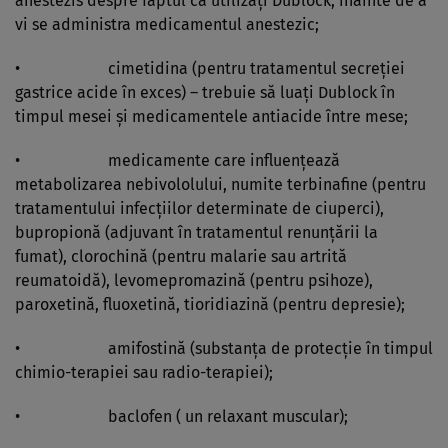
anestezis despre faptul că utilizaţi Dublock, înainte de a
vi se administra medicamentul anestezic;
• cimetidina (pentru tratamentul secreţiei
gastrice acide în exces) – trebuie să luaţi Dublock în
timpul mesei şi medicamentele antiacide între mese;
• medicamente care influenţează
metabolizarea nebivololului, numite terbinafine (pentru
tratamentului infecţiilor determinate de ciuperci),
bupropionă (adjuvant în tratamentul renunţării la
fumat), clorochină (pentru malarie sau artrită
reumatoidă), levomepromazină (pentru psihoze),
paroxetină, fluoxetină, tioridiazină (pentru depresie);
• amifostină (substanţa de protecţie în timpul
chimio-terapiei sau radio-terapiei);
• baclofen ( un relaxant muscular);