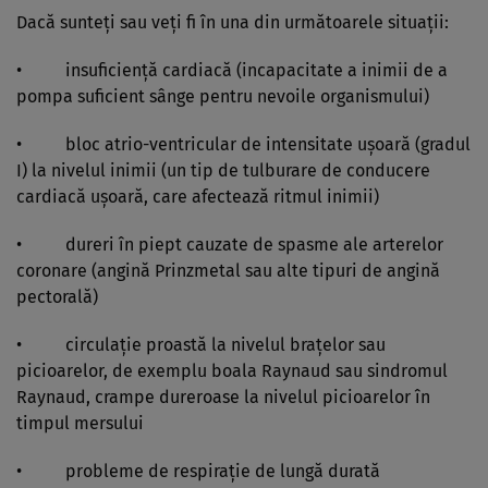
Dacă sunteţi sau veţi fi în una din următoarele situaţii:
• insuficienţă cardiacă (incapacitate a inimii de a
pompa suficient sânge pentru nevoile organismului)
• bloc atrio-ventricular de intensitate uşoară (gradul
I) la nivelul inimii (un tip de tulburare de conducere
cardiacă uşoară, care afectează ritmul inimii)
• dureri în piept cauzate de spasme ale arterelor
coronare (angină Prinzmetal sau alte tipuri de angină
pectorală)
• circulaţie proastă la nivelul braţelor sau
picioarelor, de exemplu boala Raynaud sau sindromul
Raynaud, crampe dureroase la nivelul picioarelor în
timpul mersului
• probleme de respiraţie de lungă durată