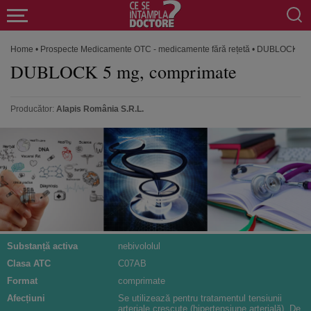
Home
•
Prospecte Medicamente OTC - medicamente fără rețetă
•
DUBLOCK 5 m
DUBLOCK 5 mg, comprimate
Producător:
Alapis România S.R.L.
Substanță activa
nebivololul
Clasa ATC
C07AB
Format
comprimate
Afecțiuni
Se utilizează pentru tratamentul tensiunii
arteriale crescute (hipertensiune arterială). De