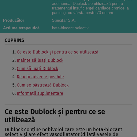
asemenea, Dublock se utilizează pentru
tratamentul insuficienţei cardiace cronice la
pacienţii cu vârsta peste 70 de ani.
Producător
Specifar S.A.
Acțiune terapeutică
beta-blocant selectiv
CUPRINS
Ce este Dublock şi pentru ce se utilizează
Inainte să luaţi Dublock
Cum să luaţi Dublock
Reacţii adverse posibile
Cum se păstrează Dublock
Informaţii suplimentare
Ce este Dublock şi pentru ce se
utilizează
Dublock conţine nebivolol care este un beta-blocant
selectiv şi are efect vasodilatator (dilată vasele de