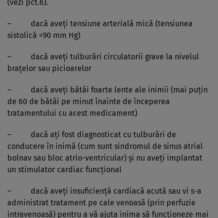
(vezi pct.6).
– dacă aveţi tensiune arterială mică (tensiunea
sistolică <90 mm Hg)
– dacă aveţi tulburări circulatorii grave la nivelul
braţelor sau picioarelor
– dacă aveţi bătăi foarte lente ale inimii (mai puţin
de 60 de bătăi pe minut înainte de începerea
tratamentului cu acest medicament)
– dacă aţi fost diagnosticat cu tulburări de
conducere în inimă (cum sunt sindromul de sinus atrial
bolnav sau bloc atrio-ventricular) şi nu aveţi implantat
un stimulator cardiac funcţional
– dacă aveţi insuficienţă cardiacă acută sau vi s-a
administrat tratament pe cale venoasă (prin perfuzie
intravenoasă) pentru a vă ajuta inima să funcţioneze mai