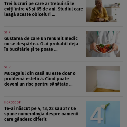
Trei lucruri pe care ar trebui să le
eviți între 45 și 65 de ani. Studiul care
leagă aceste obiceiuri ...
ȘTIRI
Gustarea de care un renumit medic
nu se despărțea. O ai probabil deja
în bucătărie și te poate ...
ȘTIRI
Mucegaiul din casă nu este doar o
problemă estetică. Când poate
deveni un risc pentru sănătate ...
HOROSCOP
Te-ai născut pe 4, 13, 22 sau 31? Ce
spune numerologia despre oamenii
care gândesc diferit