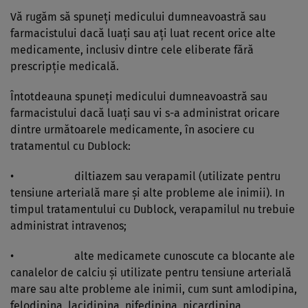
Vă rugăm să spuneţi medicului dumneavoastră sau
farmacistului dacă luaţi sau aţi luat recent orice alte
medicamente, inclusiv dintre cele eliberate fără
prescripţie medicală.
Întotdeauna spuneţi medicului dumneavoastră sau
farmacistului dacă luaţi sau vi s-a administrat oricare
dintre următoarele medicamente, în asociere cu
tratamentul cu Dublock:
• diltiazem sau verapamil (utilizate pentru
tensiune arterială mare şi alte probleme ale inimii). In
timpul tratamentului cu Dublock, verapamilul nu trebuie
administrat intravenos;
• alte medicamete cunoscute ca blocante ale
canalelor de calciu şi utilizate pentru tensiune arterială
mare sau alte probleme ale inimii, cum sunt amlodipina,
felodipina, lacidipina, nifedipina, nicardipina,