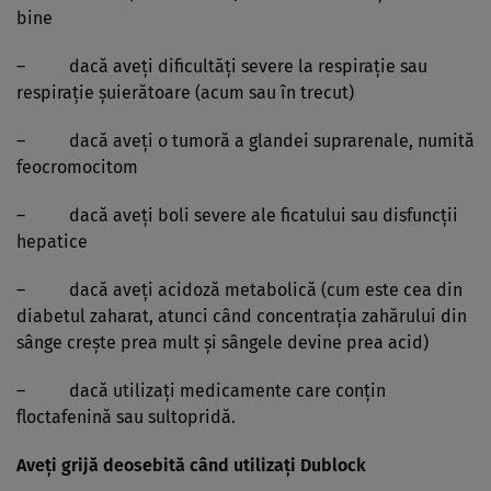
bine
– dacă aveţi dificultăţi severe la respiraţie sau
respiraţie şuierătoare (acum sau în trecut)
– dacă aveţi o tumoră a glandei suprarenale, numită
feocromocitom
– dacă aveţi boli severe ale ficatului sau disfuncţii
hepatice
– dacă aveţi acidoză metabolică (cum este cea din
diabetul zaharat, atunci când concentraţia zahărului din
sânge creşte prea mult şi sângele devine prea acid)
– dacă utilizaţi medicamente care conţin
floctafenină sau sultopridă.
Aveţi grijă deosebită când utilizaţi Dublock