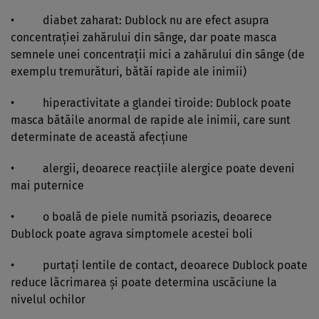
• diabet zaharat: Dublock nu are efect asupra
concentraţiei zahărului din sânge, dar poate masca
semnele unei concentraţii mici a zahărului din sânge (de
exemplu tremurături, bătăi rapide ale inimii)
• hiperactivitate a glandei tiroide: Dublock poate
masca bătăile anormal de rapide ale inimii, care sunt
determinate de această afecţiune
• alergii, deoarece reacţiile alergice poate deveni
mai puternice
• o boală de piele numită psoriazis, deoarece
Dublock poate agrava simptomele acestei boli
• purtaţi lentile de contact, deoarece Dublock poate
reduce lăcrimarea şi poate determina uscăciune la
nivelul ochilor