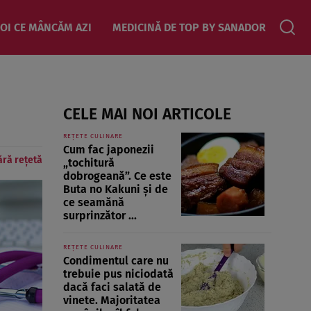
OI CE MÂNCĂM AZI
MEDICINĂ DE TOP BY SANADOR
CELE MAI NOI ARTICOLE
REȚETE CULINARE
Cum fac japonezii
ără rețetă
„tochitură
dobrogeană”. Ce este
Buta no Kakuni și de
ce seamănă
surprinzător ...
REȚETE CULINARE
Condimentul care nu
trebuie pus niciodată
dacă faci salată de
vinete. Majoritatea