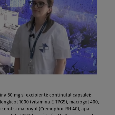
na 50 mg si excipienti: continutul capsulei:
ilenglicol 1000 (vitamina E TPGS), macrogol 400,
glicerol si macrogol (Cremophor RH 40), apa