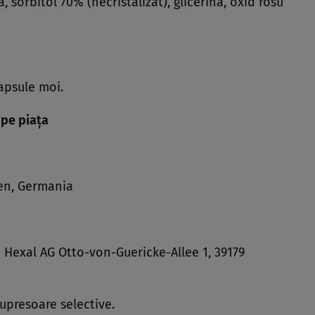
a, sorbitol 70% (necristalizat), glicerina, oxid rosu
capsule moi.
 pe piaţa
hen, Germania
Hexal AG Otto-von-Guericke-Allee 1, 39179
upresoare selective.