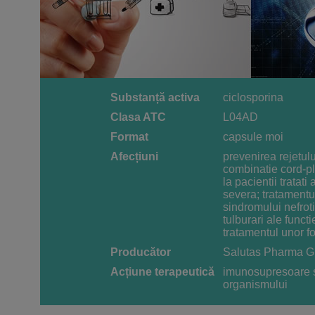
Substanță activa
ciclosporina
Clasa ATC
L04AD
Format
capsule moi
Afecțiuni
prevenirea rejetului
combinatie cord-pl
la pacientii tratat
severa; tratamentu
sindromului nefrot
tulburari ale funct
tratamentul unor f
Producător
Salutas Pharma 
Acțiune terapeutică
imunosupresoare s
organismului