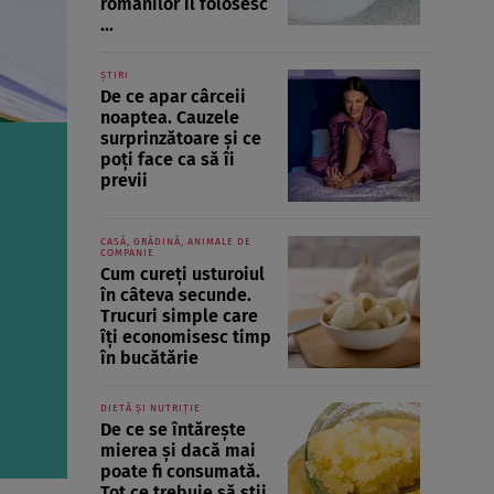
românilor îl folosesc
...
ȘTIRI
De ce apar cârceii
noaptea. Cauzele
surprinzătoare și ce
poți face ca să îi
previi
CASĂ, GRĂDINĂ, ANIMALE DE
COMPANIE
Cum cureți usturoiul
în câteva secunde.
Trucuri simple care
îți economisesc timp
în bucătărie
DIETĂ ȘI NUTRIȚIE
De ce se întărește
mierea și dacă mai
poate fi consumată.
Tot ce trebuie să știi