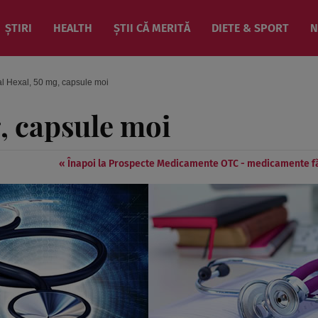
ȘTIRI
HEALTH
ȘTII CĂ MERITĂ
DIETE & SPORT
N
al Hexal, 50 mg, capsule moi
, capsule moi
« Înapoi la Prospecte Medicamente OTC - medicamente f