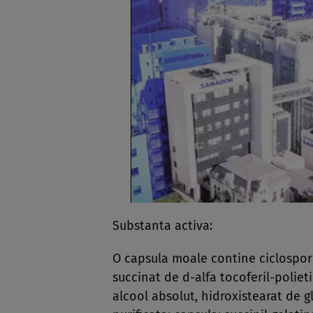
Substanta activa:
O capsula moale contine ciclospori
succinat de d-alfa tocoferil-poliet
alcool absolut, hidroxistearat de 