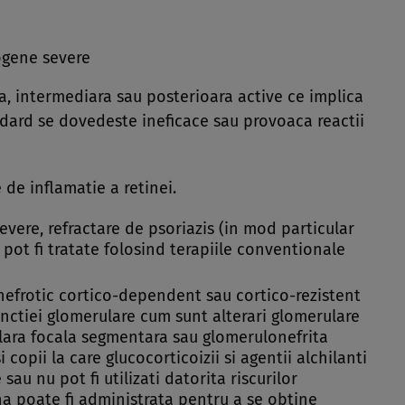
ogene severe
sa, intermediara sau posterioara active ce implica
ndard se dovedeste ineficace sau provoaca reactii
de inflamatie a retinei.
vere, refractare de psoriazis (in mod particular
u pot fi tratate folosind terapiile conventionale
nefrotic cortico-dependent sau cortico-rezistent
functiei glomerulare cum sunt alterari glomerulare
lara focala segmentara sau glomerulonefrita
copii la care glucocorticoizii si agentii alchilanti
 sau nu pot fi utilizati datorita riscurilor
na poate fi administrata pentru a se obtine