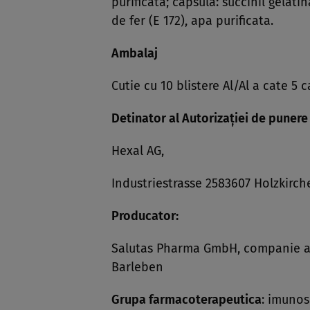
purificata; capsula: succinil gelatin
de fer (E 172), apa purificata.
Ambalaj
Cutie cu 10 blistere Al/Al a cate 5 
Detinator al Autorizaţiei de punere
Hexal AG,
Industriestrasse 2583607 Holzkirc
Producator:
Salutas Pharma GmbH, companie a 
Barleben
Grupa farmacoterapeutica
: imunos