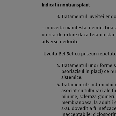
Indicatii nontransplant
Tratamentul uveitei end
– in uveita manifesta, neinfectioa
un risc de orbire daca terapia sta
adverse nedorite.
-Uveita Beh9et cu puseuri repetate 
Tratamentul unor forme se
psoriazisul in placi) ce n
sistemice.
Tratamentul sindromului 
asociat cu tulburari ale 
minime, scleroza glomeru
membranoasa, la adultii si 
s-au dovedit a fi ineficace
inacceptabile; ciclospori