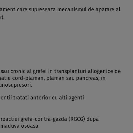
cament care supreseaza mecanismul de aparare al
).
 sau cronic al grefei in transplanturi allogenice de
binatie cord-plaman, plaman sau pancreas, in
munosupresori.
entii tratati anterior cu alti agenti
 reactiei grefa-contra-gazda (RGCG) dupa
e maduva osoasa.