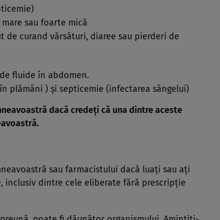
pticemie)
e mare sau foarte mică
ut de curand vărsături, diaree sau pierderi de
de fluide în abdomen.
 în plămâni ) şi septicemie (infectarea sângelui)
mneavoastră dacă credeţi că una dintre aceste
eavoastră.
eavoastră sau farmacistului dacă luaţi sau aţi
 inclusiv dintre cele eliberate fără prescripţie
reună, poate fi dăunător organismului. Amintiţi-