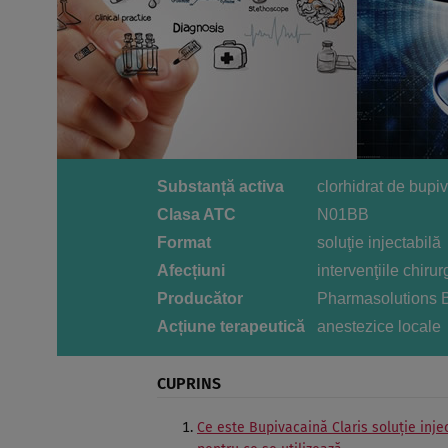
Substanță activa
clorhidrat de bup
Clasa ATC
N01BB
Format
soluţie injectabilă
Afecțiuni
intervenţiile chirur
Producător
Pharmasolutions B
Acțiune terapeutică
anestezice locale
CUPRINS
Ce este Bupivacaină Claris soluţie injec