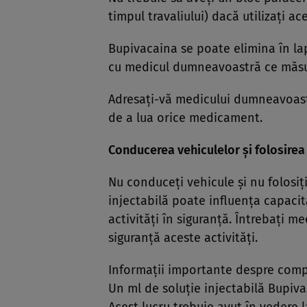
timpul travaliului) dacă utilizaţi 
Bupivacaina se poate elimina în lap
cu medicul dumneavoastră ce măsur
Adresaţi-vă medicului dumneavoast
de a lua orice medicament.
Conducerea vehiculelor şi folosirea 
Nu conduceţi vehicule şi nu folosiţ
injectabilă poate influenţa capac
activităţi în siguranţă. Întrebaţi 
siguranţă aceste activităţi.
Informaţii importante despre compo
Un ml de soluţie injectabilă Bupiva