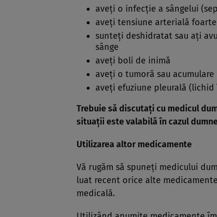
aveţi o infecţie a sângelui (se
aveţi tensiune arterială foart
sunteţi deshidratat sau aţi av
sânge
aveţi boli de inimă
aveţi o tumoră sau acumulare 
aveţi efuziune pleurală (lichid
Trebuie să discutaţi cu medicul du
situaţii este valabilă în cazul dumn
Utilizarea altor medicamente
Vă rugăm să spuneţi medicului dumn
luat recent orice alte medicamente,
medicală.
Utilizând anumite medicamente împ