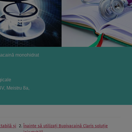
ivacaină monohidrat
gicale
V, Meistru 8a,
tabilă şi
Înainte să utilizaţi Bupivacaină Claris soluţie