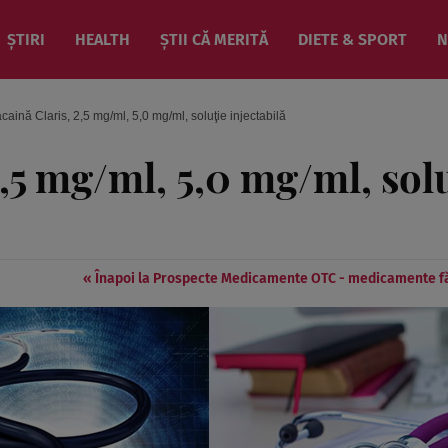
ȘTIRI
HEALTH
ȘTII CĂ MERITĂ
DIETE & SPORT
N
caină Claris, 2,5 mg/ml, 5,0 mg/ml, soluţie injectabilă
,5 mg/ml, 5,0 mg/ml, sol
« Înapoi la Prospecte Medicamente OTC - medicamente f