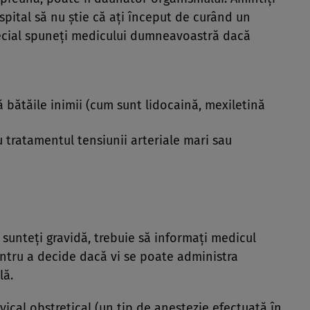
 spital să nu ştie că aţi început de curând un
pecial spuneţi medicului dumneavoastră dacă
bătăile inimii (cum sunt lidocaină, mexiletină
 tratamentul tensiunii arteriale mari sau
 sunteţi gravidă, trebuie să informaţi medicul
tru a decide dacă vi se poate administra
lă.
vical obstretical (un tip de anestezie efectuată în