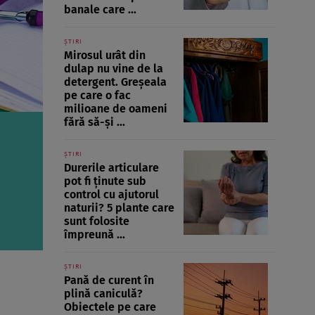
banale care ...
ȘTIRI
Mirosul urât din
dulap nu vine de la
detergent. Greșeala
pe care o fac
milioane de oameni
fără să-și ...
ȘTIRI
Durerile articulare
pot fi ținute sub
control cu ajutorul
naturii? 5 plante care
sunt folosite
împreună ...
ȘTIRI
Pană de curent în
plină caniculă?
Obiectele pe care