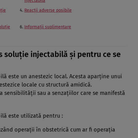
injectabilă
uţie
Reacţii adverse posibile
luţie
Informaţii suplimentare
 soluţie injectabilă şi pentru ce se
ilă este un anestezic local. Acesta aparţine unui
tezice locale cu structură amidică.
ensibilităţii sau a senzaţiilor care se manifestă
lă este utilizată pentru :
luzând operaţii în obstetrică cum ar fi operaţia