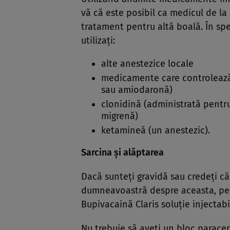
vă că este posibil ca medicul de la
tratament pentru altă boală. În s
utilizaţi:
alte anestezice locale
medicamente care controlează 
sau amiodaronă)
clonidină (administrată pentru
migrenă)
ketamineă (un anestezic).
Sarcina şi alăptarea
Dacă sunteţi gravidă sau credeţi că
dumneavoastră despre aceasta, pen
Bupivacaină Claris soluţie injectabi
Nu trebuie să aveţi un bloc paracer