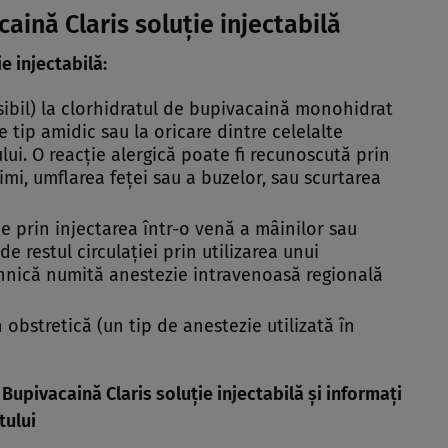
caină Claris soluţie injectabilă
e injectabilă:
sibil) la clorhidratul de bupivacaină monohidrat
e tip amidic sau la oricare dintre celelalte
. O reacţie alergică poate fi recunoscută prin
rimi, umflarea feţei sau a buzelor, sau scurtarea
e prin injectarea într-o venă a mâinilor sau
de restul circulaţiei prin utilizarea unui
hnică numită anestezie intravenoasă regională
 obstretică (un tip de anestezie utilizată în
 Bupivacaină Claris soluţie injectabilă şi informaţi
tului