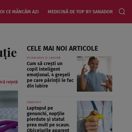
OI CE MÂNCĂM AZI
MEDICINĂ DE TOP BY SANADOR
uţie
CELE MAI NOI ARTICOLE
PSIHOLOGIE ȘI CARIERĂ
Cum să crești un
copil inteligent
emoțional. 4 greșeli
pe care părinții le fac
ără rețetă
din iubire
SĂNĂTATE
Laptopul pe
genunchi, nopțile
pierdute și statul
prea mult pe scaun.
Obiceiurile aparent