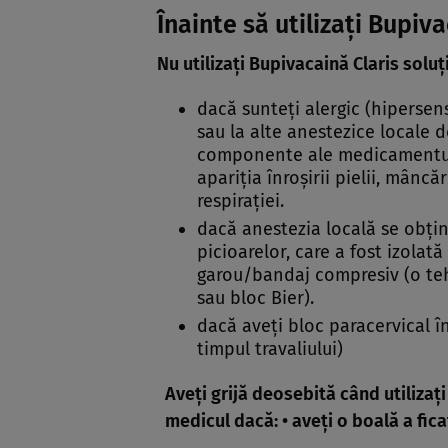
Înainte să utilizaţi Bupiva
Nu utilizaţi Bupivacaină Claris soluţi
dacă sunteţi alergic (hipersen
sau la alte anestezice locale d
componente ale medicamentului
apariţia înroşirii pielii, mâncă
respiraţiei.
dacă anestezia locală se obţin
picioarelor, care a fost izolată 
garou/bandaj compresiv (o te
sau bloc Bier).
dacă aveţi bloc paracervical în
timpul travaliului)
Aveţi grijă deosebită când utilizaţi
medicul dacă: • aveţi o boală a fica