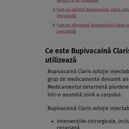
pentru ce se utilizează
Cum să utilizaţi Bupivacaină Claris sol
injectabilă
Cum se păstrează bupivacaină Claris so
injectabilă
Ce este Bupivacaină Claris
utilizează
Bupivacaină Claris soluţie injectab
grup de medicamente denumit anes
Medicamentul determină pierderea s
într-o anumită zonă a corpului.
Bupivacaină Claris soluţie injectabi
intervenţiile chirurgicale, inc
cezariană