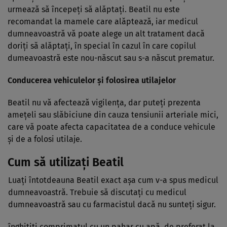
urmează să începeţi să alăptaţi. Beatil nu este
recomandat la mamele care alăptează, iar medicul
dumneavoastră vă poate alege un alt tratament dacă
doriţi să alăptaţi, în special în cazul în care copilul
dumeavoastră este nou-născut sau s-a născut prematur.
Conducerea vehiculelor şi folosirea utilajelor
Beatil nu vă afectează vigilenţa, dar puteţi prezenta
ameţeli sau slăbiciune din cauza tensiunii arteriale mici,
care vă poate afecta capacitatea de a conduce vehicule
şi de a folosi utilaje.
Cum să utilizaţi Beatil
Luaţi întotdeauna Beatil exact aşa cum v-a spus medicul
dumneavoastră. Trebuie să discutaţi cu medicul
dumneavoastră sau cu farmacistul dacă nu sunteţi sigur.
înghiţiţi comprimatul cu un pahar cu apă, de preferat la