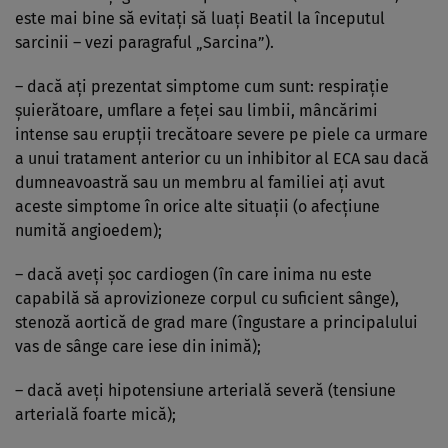
este mai bine să evitaţi să luaţi Beatil la începutul
sarcinii – vezi paragraful „Sarcina”).
– dacă aţi prezentat simptome cum sunt: respiraţie
şuierătoare, umflare a feţei sau limbii, mâncărimi
intense sau erupţii trecătoare severe pe piele ca urmare
a unui tratament anterior cu un inhibitor al ECA sau dacă
dumneavoastră sau un membru al familiei aţi avut
aceste simptome în orice alte situaţii (o afecţiune
numită angioedem);
– dacă aveţi şoc cardiogen (în care inima nu este
capabilă să aprovizioneze corpul cu suficient sânge),
stenoză aortică de grad mare (îngustare a principalului
vas de sânge care iese din inimă);
– dacă aveţi hipotensiune arterială severă (tensiune
arterială foarte mică);