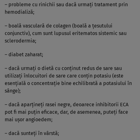
– probleme cu rinichii sau dacă urmaţi tratament prin
hemodializă;
– boală vasculară de colagen (boală a ţesutului
conjunctiv), cum sunt lupusul eritematos sistemic sau
sclerodermia;
– diabet zaharat;
– dacă urmaţi o dietă cu conţinut redus de sare sau
utilizaţi înlocuitori de sare care conţin potasiu (este
esenţială o concentraţie bine echilibrată a potasiului în
sânge);
– dacă aparţineţi rasei negre, deoarece inhibitorii ECA
pot fi mai puţin eficace, dar, de asemenea, puteţi face
mai uşor angioedem;
– dacă sunteţi în vârstă;