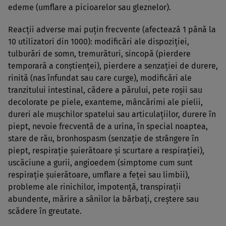
edeme (umflare a picioarelor sau gleznelor).
Reacţii adverse mai puţin frecvente (afectează 1 până la
10 utilizatori din 1000): modificări ale dispoziţiei,
tulburări de somn, tremurături, sincopă (pierdere
temporară a conştienţei), pierdere a senzaţiei de durere,
rinită (nas înfundat sau care curge), modificări ale
tranzitului intestinal, cădere a părului, pete roşii sau
decolorate pe piele, exanteme, mâncărimi ale pielii,
dureri ale muşchilor spatelui sau articulaţiilor, durere în
piept, nevoie frecventă de a urina, în special noaptea,
stare de rău, bronhospasm (senzaţie de strângere în
piept, respiraţie şuierătoare şi scurtare a respiraţiei),
uscăciune a gurii, angioedem (simptome cum sunt
respiraţie şuierătoare, umflare a feţei sau limbii),
probleme ale rinichilor, impotenţă, transpiraţii
abundente, mărire a sânilor la bărbaţi, creştere sau
scădere în greutate.