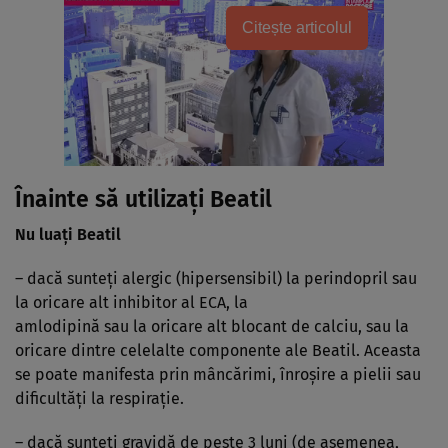
Citește articolul
Înainte să utilizaţi Beatil
Nu luaţi Beatil
– dacă sunteţi alergic (hipersensibil) la perindopril sau
la oricare alt inhibitor al ECA, la
amlodipină sau la oricare alt blocant de calciu, sau la
oricare dintre celelalte componente ale Beatil. Aceasta
se poate manifesta prin mâncărimi, înroşire a pielii sau
dificultăţi la respiraţie.
– dacă sunteţi gravidă de peste 3 luni (de asemenea,