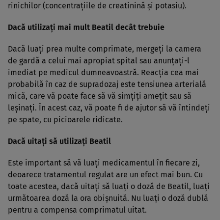
rinichilor (concentraţiile de creatinină şi potasiu).
Dacă utilizaţi mai mult Beatil decât trebuie
Dacă luaţi prea multe comprimate, mergeţi la camera
de gardă a celui mai apropiat spital sau anunţaţi-l
imediat pe medicul dumneavoastră. Reacţia cea mai
probabilă în caz de supradozaj este tensiunea arterială
mică, care vă poate face să vă simţiţi ameţit sau să
leşinaţi. În acest caz, vă poate fi de ajutor să vă întindeţi
pe spate, cu picioarele ridicate.
Dacă uitaţi să utilizaţi Beatil
Este important să vă luaţi medicamentul în fiecare zi,
deoarece tratamentul regulat are un efect mai bun. Cu
toate acestea, dacă uitaţi să luaţi o doză de Beatil, luaţi
următoarea doză la ora obişnuită. Nu luaţi o doză dublă
pentru a compensa comprimatul uitat.