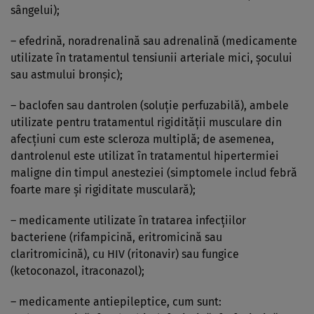
sângelui);
– efedrină, noradrenalină sau adrenalină (medicamente
utilizate în tratamentul tensiunii arteriale mici, şocului
sau astmului bronşic);
– baclofen sau dantrolen (soluţie perfuzabilă), ambele
utilizate pentru tratamentul rigidităţii musculare din
afecţiuni cum este scleroza multiplă; de asemenea,
dantrolenul este utilizat în tratamentul hipertermiei
maligne din timpul anesteziei (simptomele includ febră
foarte mare şi rigiditate musculară);
– medicamente utilizate în tratarea infecţiilor
bacteriene (rifampicină, eritromicină sau
claritromicină), cu HIV (ritonavir) sau fungice
(ketoconazol, itraconazol);
– medicamente antiepileptice, cum sunt: