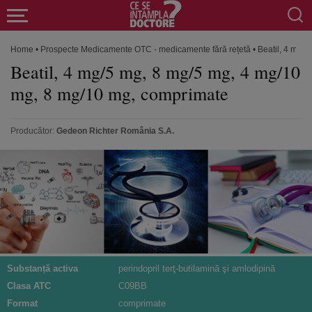
Home
•
Prospecte Medicamente OTC - medicamente fără rețetă
•
Beatil, 4 mg/
Beatil, 4 mg/5 mg, 8 mg/5 mg, 4 mg/10
mg, 8 mg/10 mg, comprimate
Producător:
Gedeon Richter România S.A.
Substanță activa
perindopril terţ-butilamină şi amlodipină
Clasa ATC
C09BB
Format
comprimate