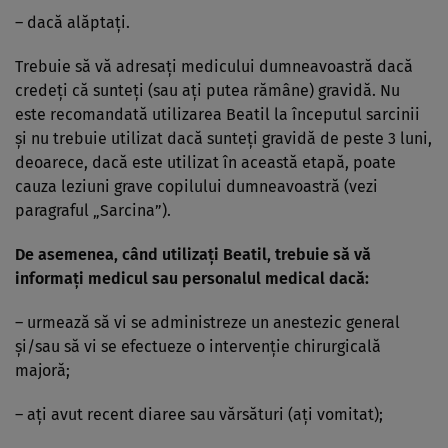
– dacă alăptaţi.
Trebuie să vă adresaţi medicului dumneavoastră dacă
credeţi că sunteţi (sau aţi putea rămâne) gravidă. Nu
este recomandată utilizarea Beatil la începutul sarcinii
şi nu trebuie utilizat dacă sunteţi gravidă de peste 3 luni,
deoarece, dacă este utilizat în această etapă, poate
cauza leziuni grave copilului dumneavoastră (vezi
paragraful „Sarcina”).
De asemenea, când utilizaţi Beatil, trebuie să vă
informaţi medicul sau personalul medical dacă:
– urmează să vi se administreze un anestezic general
şi/sau să vi se efectueze o intervenţie chirurgicală
majoră;
– aţi avut recent diaree sau vărsături (aţi vomitat);