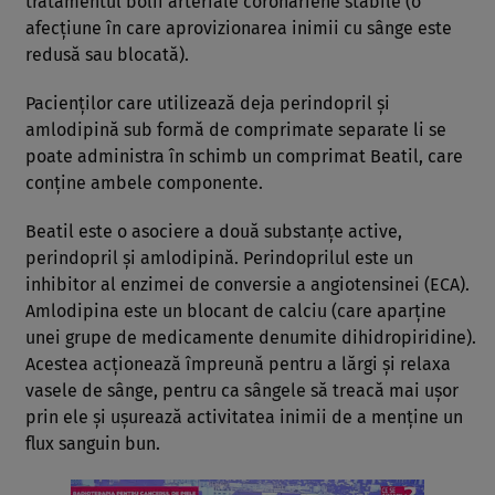
tratamentul bolii arteriale coronariene stabile (o
afecţiune în care aprovizionarea inimii cu sânge este
redusă sau blocată).
Pacienţilor care utilizează deja perindopril şi
amlodipină sub formă de comprimate separate li se
poate administra în schimb un comprimat Beatil, care
conţine ambele componente.
Beatil este o asociere a două substanţe active,
perindopril şi amlodipină. Perindoprilul este un
inhibitor al enzimei de conversie a angiotensinei (ECA).
Amlodipina este un blocant de calciu (care aparţine
unei grupe de medicamente denumite dihidropiridine).
Acestea acţionează împreună pentru a lărgi şi relaxa
vasele de sânge, pentru ca sângele să treacă mai uşor
prin ele şi uşurează activitatea inimii de a menţine un
flux sanguin bun.