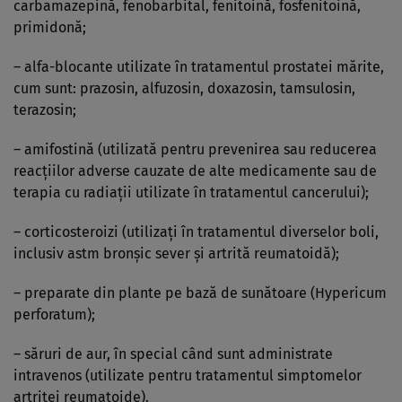
carbamazepină, fenobarbital, fenitoină, fosfenitoină,
primidonă;
– alfa-blocante utilizate în tratamentul prostatei mărite,
cum sunt: prazosin, alfuzosin, doxazosin, tamsulosin,
terazosin;
– amifostină (utilizată pentru prevenirea sau reducerea
reacţiilor adverse cauzate de alte medicamente sau de
terapia cu radiaţii utilizate în tratamentul cancerului);
– corticosteroizi (utilizaţi în tratamentul diverselor boli,
inclusiv astm bronşic sever şi artrită reumatoidă);
– preparate din plante pe bază de sunătoare (Hypericum
perforatum);
– săruri de aur, în special când sunt administrate
intravenos (utilizate pentru tratamentul simptomelor
artritei reumatoide).