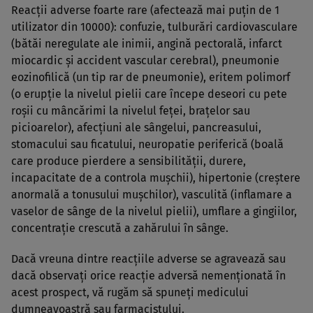
Reacţii adverse foarte rare (afectează mai puţin de 1
utilizator din 10000): confuzie, tulburări cardiovasculare
(bătăi neregulate ale inimii, angină pectorală, infarct
miocardic şi accident vascular cerebral), pneumonie
eozinofilică (un tip rar de pneumonie), eritem polimorf
(o erupţie la nivelul pielii care începe deseori cu pete
roşii cu mâncărimi la nivelul feţei, braţelor sau
picioarelor), afecţiuni ale sângelui, pancreasului,
stomacului sau ficatului, neuropatie periferică (boală
care produce pierdere a sensibilităţii, durere,
incapacitate de a controla muşchii), hipertonie (creştere
anormală a tonusului muşchilor), vasculită (inflamare a
vaselor de sânge de la nivelul pielii), umflare a gingiilor,
concentraţie crescută a zahărului în sânge.
Dacă vreuna dintre reacţiile adverse se agravează sau
dacă observaţi orice reacţie adversă nemenţionată în
acest prospect, vă rugăm să spuneţi medicului
dumneavoastră sau farmacistului.