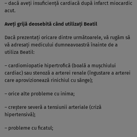
– dacă aveţi insuficienţă cardiacă după infarct miocardic
acut.
Aveţi grijă deosebită când utilizaţi Beatil
Dacă prezentaţi oricare dintre următoarele, vă rugăm să
vă adresaţi medicului dumneavoastră înainte de a
utiliza Beatil:
– cardiomiopatie hipertrofică (boală a muşchiului
cardiac) sau stenoză a arterei renale (îngustare a arterei
care aprovizionează rinichiul cu sânge);
– orice alte probleme cu inima;
– creştere severă a tensiunii arteriale (criză
hipertensivă);
– probleme cu ficatul;