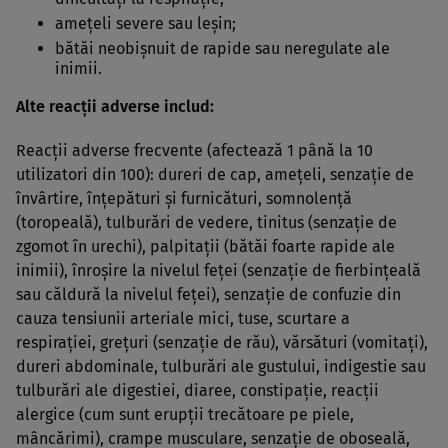
ameţeli severe sau leşin;
bătăi neobişnuit de rapide sau neregulate ale
inimii.
Alte reacţii adverse includ:
Reacţii adverse frecvente (afectează 1 până la 10
utilizatori din 100): dureri de cap, ameţeli, senzaţie de
învârtire, înţepături şi furnicături, somnolenţă
(toropeală), tulburări de vedere, tinitus (senzaţie de
zgomot în urechi), palpitaţii (bătăi foarte rapide ale
inimii), înroşire la nivelul feţei (senzaţie de fierbinţeală
sau căldură la nivelul feţei), senzaţie de confuzie din
cauza tensiunii arteriale mici, tuse, scurtare a
respiraţiei, greţuri (senzaţie de rău), vărsături (vomitaţi),
dureri abdominale, tulburări ale gustului, indigestie sau
tulburări ale digestiei, diaree, constipaţie, reacţii
alergice (cum sunt erupţii trecătoare pe piele,
mâncărimi), crampe musculare, senzaţie de oboseală,