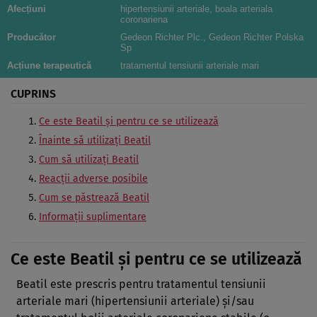
Afecțiuni
hipertensiunii arteriale, boala arteriala
coronariena
Producător
Gedeon Richter Plc., Gedeon Richter Polska
Sp
Acțiune terapeutică
tratamentul tensiunii arteriale mari
CUPRINS
Ce este Beatil şi pentru ce se utilizează
Înainte să utilizaţi Beatil
Cum să utilizaţi Beatil
Reacţii adverse posibile
Cum se păstrează Beatil
Informaţii suplimentare
Ce este Beatil şi pentru ce se utilizează
Beatil este prescris pentru tratamentul tensiunii
arteriale mari (hipertensiunii arteriale) şi/sau