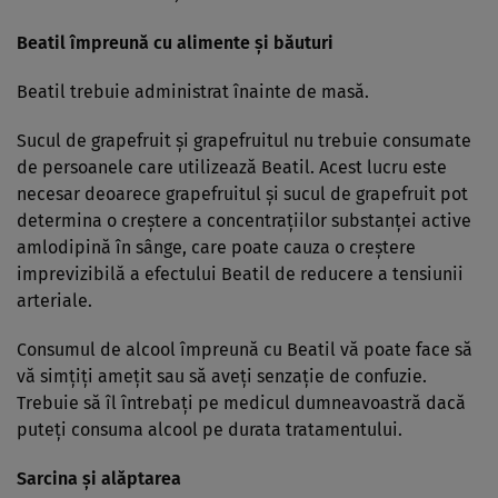
Beatil împreună cu alimente şi băuturi
Beatil trebuie administrat înainte de masă.
Sucul de grapefruit şi grapefruitul nu trebuie consumate
de persoanele care utilizează Beatil. Acest lucru este
necesar deoarece grapefruitul şi sucul de grapefruit pot
determina o creştere a concentraţiilor substanţei active
amlodipină în sânge, care poate cauza o creştere
imprevizibilă a efectului Beatil de reducere a tensiunii
arteriale.
Consumul de alcool împreună cu Beatil vă poate face să
vă simţiţi ameţit sau să aveţi senzaţie de confuzie.
Trebuie să îl întrebaţi pe medicul dumneavoastră dacă
puteţi consuma alcool pe durata tratamentului.
Sarcina şi alăptarea