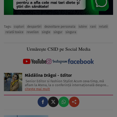
Tags:
cupluri
despartiri
dezvoltare personala
iubire
rani
relatii
relatii toxice
revelion
single
singur
singura
Urmărește CSID pe Social Media
Mădălina Drăgoi - Editor
Senior Editor si Fashion Stylist Acum ceva timp, mă
aflam la Atena, la o conferinţă internaţională despre
frumuseţe şi industria de profil. În sală erau jurnaliste
citește mai mult
din toată Europa. Reprezentau în special presa glossy.
Multe dintre ele erau parcă scoase din paginile
revistelor pentru ...