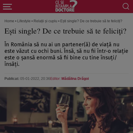
Home
•
Lifestyle
•
Relații și cuplu
•
Ești single? De ce trebuie să te feliciți?
Ești single? De ce trebuie să te feliciți?
În România să nu ai un partener(ă) de viață nu
este văzut cu ochi buni. Însă, să nu fii într-o relație
este o șansă enormă să fii bine cu tine însuți/
însăți.
Publicat:
05-01-2022, 20:36
Editor:
Mădălina Drăgoi