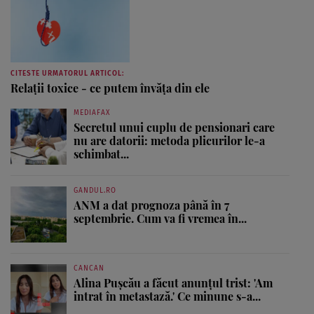
CITESTE URMATORUL ARTICOL:
Relații toxice - ce putem învăța din ele
MEDIAFAX
Secretul unui cuplu de pensionari care
nu are datorii: metoda plicurilor le-a
schimbat...
GANDUL.RO
ANM a dat prognoza până în 7
septembrie. Cum va fi vremea în...
CANCAN
Alina Pușcău a făcut anunțul trist: 'Am
intrat în metastază.' Ce minune s-a...