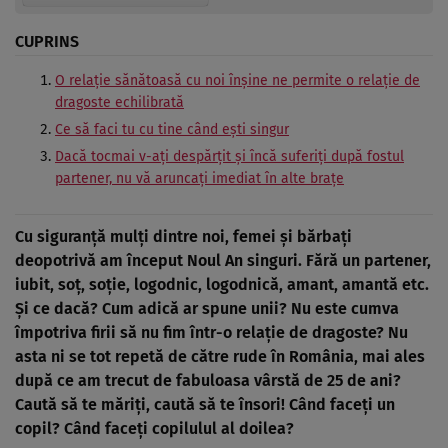
CUPRINS
O relație sănătoasă cu noi înșine ne permite o relație de
dragoste echilibrată
Ce să faci tu cu tine când ești singur
Dacă tocmai v-ați despărțit și încă suferiți după fostul
partener, nu vă aruncați imediat în alte brațe
Cu siguranță mulți dintre noi, femei și bărbați
deopotrivă am început Noul An singuri. Fără un partener,
iubit, soț, soție, logodnic, logodnică, amant, amantă etc.
Și ce dacă? Cum adică ar spune unii? Nu este cumva
împotriva firii să nu fim într-o relație de dragoste? Nu
asta ni se tot repetă de către rude în România, mai ales
după ce am trecut de fabuloasa vârstă de 25 de ani?
Caută să te măriți, caută să te însori! Când faceți un
copil? Când faceți copilulul al doilea?