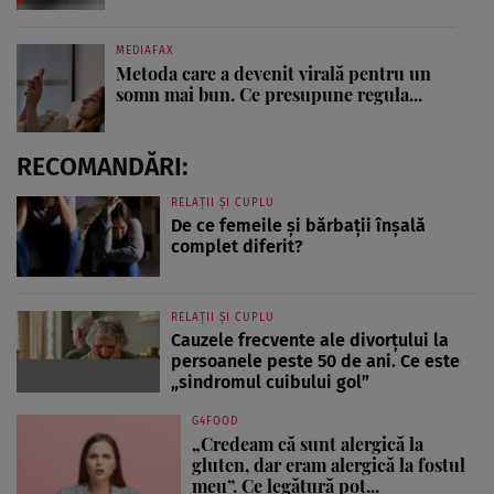
MEDIAFAX
Metoda care a devenit virală pentru un
somn mai bun. Ce presupune regula...
RECOMANDĂRI:
RELAȚII ȘI CUPLU
De ce femeile și bărbații înșală
complet diferit?
RELAȚII ȘI CUPLU
Cauzele frecvente ale divorțului la
persoanele peste 50 de ani. Ce este
„sindromul cuibului gol”
G4FOOD
„Credeam că sunt alergică la
gluten, dar eram alergică la fostul
meu”. Ce legătură pot...