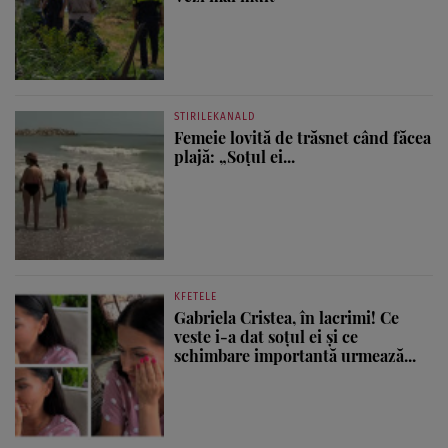
STIRILEKANALD
Femeie lovită de trăsnet când făcea
plajă: „Soțul ei...
KFETELE
Gabriela Cristea, în lacrimi! Ce
veste i-a dat soțul ei și ce
schimbare importantă urmează...