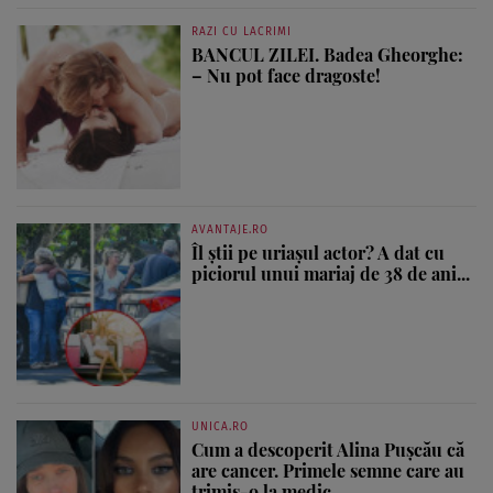
RAZI CU LACRIMI
BANCUL ZILEI. Badea Gheorghe:
– Nu pot face dragoste!
AVANTAJE.RO
Îl știi pe uriașul actor? A dat cu
piciorul unui mariaj de 38 de ani...
UNICA.RO
Cum a descoperit Alina Pușcău că
are cancer. Primele semne care au
trimis-o la medic....