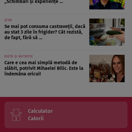
„Schimbări și experiențe ...
ȘTIRI
Se mai pot consuma castraveții, dacă
au stat 3 zile în frigider? Cât rezistă,
de fapt, fără să ...
DIETĂ ȘI NUTRIȚIE
Care e cea mai simplă metodă de
slăbit, potrivit Mihaelei Bilic. Este la
îndemâna oricui!
Calculator
Calorii