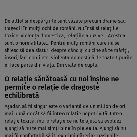
De altfel și despărțirile sunt văzute precum drame sau
tragedii în mulți ochi de români. Nu însă și relațiile
toxice, violența domestică, relațiile abuzive… Acestea
sunt o normalitate… Pentru mulți români care nu se
sfiiesc să dea sfaturi despre când și cu cine să te măriți,
însori, faci copii etc. violența domestică de toate tipurile
ei face parte din viața. Din viața de cuplu.
O relație sănătoasă cu noi înșine ne
permite o relație de dragoste
echilibrată
Așadar, să fii singur este o variantă de un milion de ori
mai bună decât să fii într-o relație nepotrivită. Într-o
relație toxică, într-o relație ce nu te ajută să evoluezi
ajungi să nu te mai simți bine în pielea ta. Ajungi să nu
mai fii confortabil să îți exprimi părerile, pasiunile,