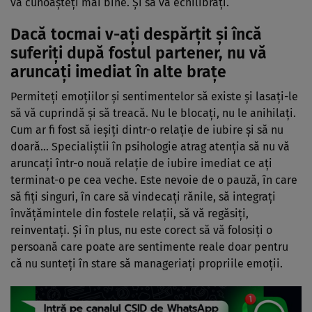
vă cunoașteți mai bine. Și să vă echilibrați.
Dacă tocmai v-ați despărțit și încă
suferiți după fostul partener, nu vă
aruncați imediat în alte brațe
Permiteți emoțiilor și sentimentelor să existe și lasați-le
să vă cuprindă și să treacă. Nu le blocați, nu le anihilați.
Cum ar fi fost să ieșiți dintr-o relație de iubire și să nu
doară… Specialiștii în psihologie atrag atenția să nu vă
aruncați într-o nouă relație de iubire imediat ce ați
terminat-o pe cea veche. Este nevoie de o pauză, în care
să fiți singuri, în care să vindecați rănile, să integrați
învățămintele din fostele relații, să vă regăsiți,
reinventați. Și în plus, nu este corect să vă folosiți o
persoană care poate are sentimente reale doar pentru
că nu sunteți în stare să manageriați propriile emoții.