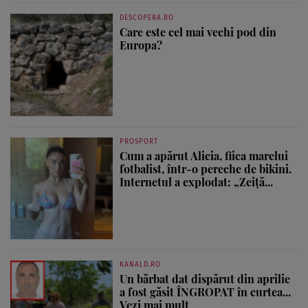
DESCOPERA.RO
Care este cel mai vechi pod din
Europa?
PROSPORT
Cum a apărut Alicia, fiica marelui
fotbalist, într-o pereche de bikini.
Internetul a explodat: „Zeiță...
KANALD.RO
Un bărbat dat dispărut din aprilie
a fost găsit ÎNGROPAT în curtea...
Vezi mai mult