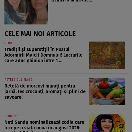
CELE MAI NOI ARTICOLE
ȘTIRI
Tradiții și superstiții în Postul
Adormirii Maicii Domnului! Lucrurile
care aduc ghinion între 1 ...
REȚETE CULINARE
Rețetă de morcovi murați pentru
iarnă. Ies crocanți, aromați și plini de
savoare!
HOROSCOP
Neti Sandu nominalizează zodia care
începe o viață nouă în august 2026: