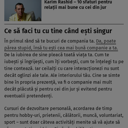
Karim Rashid – 10 sfaturi pentru
relații mai bune cu cei din jur
Ce să faci tu cu tine când ești singur
În primul rând să te bucuri de compania ta.
Da, poate
părea stupid, însă tu ești cea mai bună companie a ta.
De la iubirea de sine pleacă toată viața ta. Cum te
iubești și îngrijești, cum îți vorbești, cum te înțelegi tu pe
tine contează. Iar ceilalți cu care interacționezi nu sunt
decât oglinzi ale tale. Ale interiorului tău. Cine se simte
bine în propria prezență, va fi o companie mai mult
decât plăcută și pentru cei din jur și evitend pentru
eventualii pretendenți.
Cursuri de dezvoltare personală, acordarea de timp
pentru hobby-uri, prietenii, călătorii, muncă, voluntariat,
sport – sunt doar câteva activități menite să vă ajute să