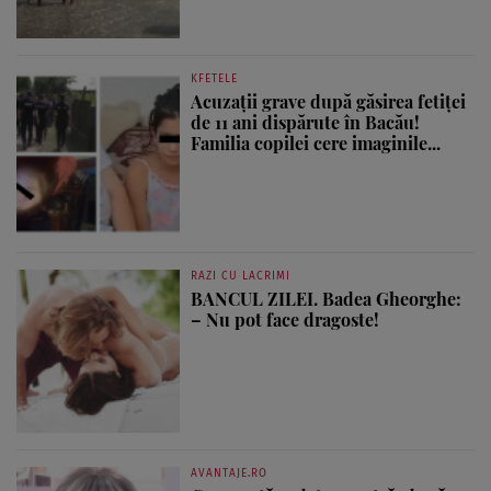
KFETELE
Acuzații grave după găsirea fetiței
de 11 ani dispărute în Bacău!
Familia copilei cere imaginile...
RAZI CU LACRIMI
BANCUL ZILEI. Badea Gheorghe:
– Nu pot face dragoste!
AVANTAJE.RO