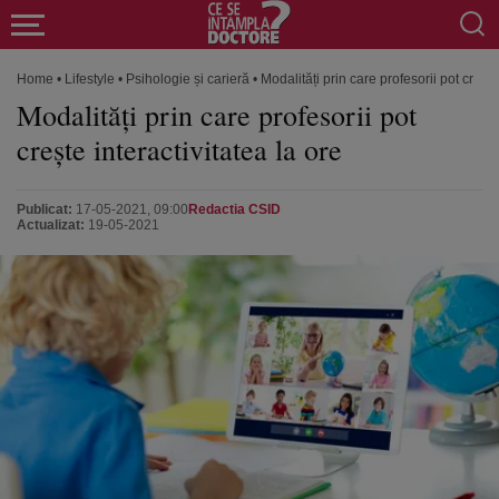
Home
•
Lifestyle
•
Psihologie și carieră
•
Modalități prin care profesorii pot crește
Modalități prin care profesorii pot
crește interactivitatea la ore
Publicat:
17-05-2021, 09:00
Redactia CSID
Actualizat:
19-05-2021