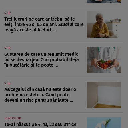
ȘTIRI
Trei lucruri pe care ar trebui să le
eviți între 45 și 65 de ani. Studiul care
leagă aceste obiceiuri ...
ȘTIRI
Gustarea de care un renumit medic
nu se despărțea. O ai probabil deja
în bucătărie și te poate ...
ȘTIRI
Mucegaiul din casă nu este doar o
problemă estetică. Când poate
deveni un risc pentru sănătate ...
HOROSCOP
Te-ai născut pe 4, 13, 22 sau 31? Ce