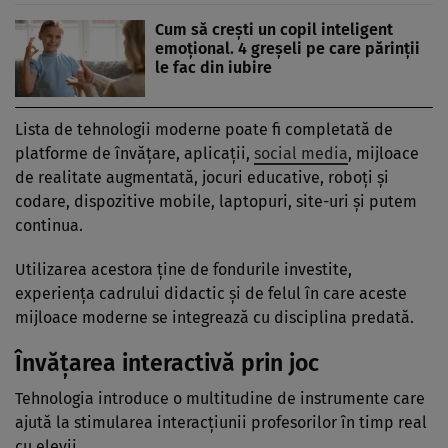
Cum să crești un copil inteligent
emoțional. 4 greșeli pe care părinții
le fac din iubire
Lista de tehnologii moderne poate fi completată de
platforme de învățare, aplicații,
social media
, mijloace
de realitate augmentată, jocuri educative, roboți și
codare, dispozitive mobile, laptopuri, site-uri și putem
continua.
Utilizarea acestora ține de fondurile investite,
experiența cadrului didactic și de felul în care aceste
mijloace moderne se integrează cu disciplina predată.
Învățarea interactivă prin joc
Tehnologia introduce o multitudine de instrumente care
ajută la stimularea interacțiunii profesorilor în timp real
cu elevii.