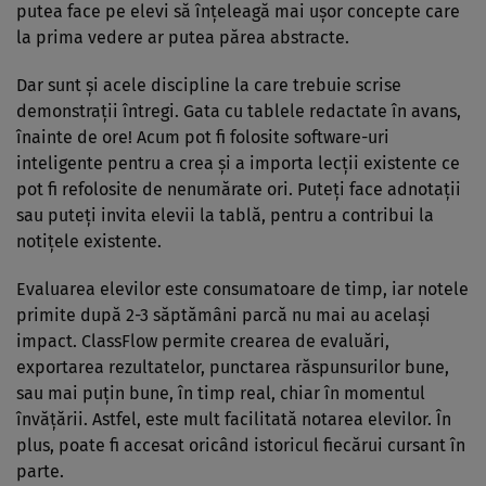
putea face pe elevi să înțeleagă mai ușor concepte care
la prima vedere ar putea părea abstracte.
Dar sunt și acele discipline la care trebuie scrise
demonstrații întregi. Gata cu tablele redactate în avans,
înainte de ore! Acum pot fi folosite software-uri
inteligente pentru a crea și a importa lecții existente ce
pot fi refolosite de nenumărate ori. Puteți face adnotații
sau puteți invita elevii la tablă, pentru a contribui la
notițele existente.
Evaluarea elevilor este consumatoare de timp, iar notele
primite după 2-3 săptămâni parcă nu mai au același
impact. ClassFlow permite crearea de evaluări,
exportarea rezultatelor, punctarea răspunsurilor bune,
sau mai puțin bune, în timp real, chiar în momentul
învățării. Astfel, este mult facilitată notarea elevilor. În
plus, poate fi accesat oricând istoricul fiecărui cursant în
parte.