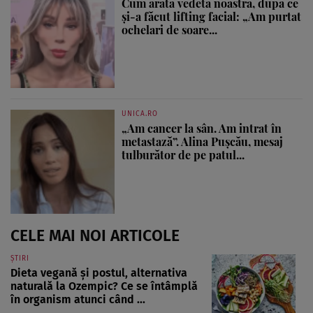
Cum arată vedeta noastră, după ce
și-a făcut lifting facial: „Am purtat
ochelari de soare...
UNICA.RO
„Am cancer la sân. Am intrat în
metastază”. Alina Pușcău, mesaj
tulburător de pe patul...
CELE MAI NOI ARTICOLE
ȘTIRI
Dieta vegană și postul, alternativa
naturală la Ozempic? Ce se întâmplă
în organism atunci când ...