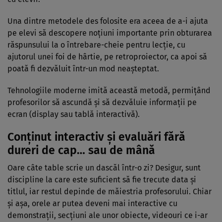
Una dintre metodele des folosite era aceea de a-i ajuta
pe elevi să descopere noțiuni importante prin obturarea
răspunsului la o întrebare-cheie pentru lecție, cu
ajutorul unei foi de hârtie, pe retroproiector, ca apoi să
poată fi dezvăluit într-un mod neașteptat.
Tehnologiile moderne imită această metodă, permițând
profesorilor să ascundă și să dezvăluie informații pe
ecran (display sau tablă interactivă).
Conținut interactiv și evaluări fără
dureri de cap… sau de mână
Oare câte table scrie un dascăl într-o zi? Desigur, sunt
discipline la care este suficient să fie trecute data și
titlul, iar restul depinde de măiestria profesorului. Chiar
și așa, orele ar putea deveni mai interactive cu
demonstrații, secțiuni ale unor obiecte, videouri ce i-ar