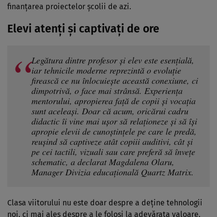
finanțarea proiectelor școlii de azi.
Elevi atenți și captivați de ore
Legătura dintre profesor și elev este esențială,
iar tehnicile moderne reprezintă o evoluție
firească ce nu înlocuiește această conexiune, ci
dimpotrivă, o face mai strânsă. Experiența
mentorului, apropierea față de copii și vocația
sunt aceleași. Doar că acum, oricărui cadru
didactic îi vine mai ușor să relaționeze și să își
apropie elevii de cunoștințele pe care le predă,
reușind să captiveze atât copiii auditivi, cât și
pe cei tactili, vizuali sau care preferă să învețe
schematic, a declarat Magdalena Olaru,
Manager Divizia educațională Quartz Matrix.
Clasa viitorului nu este doar despre a deține tehnologii
noi, ci mai ales despre a le folosi la adevărata valoare.