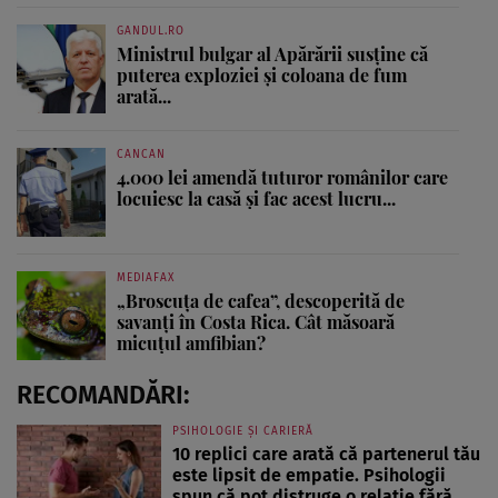
GANDUL.RO
Ministrul bulgar al Apărării susține că
puterea exploziei și coloana de fum
arată...
CANCAN
4.000 lei amendă tuturor românilor care
locuiesc la casă și fac acest lucru...
MEDIAFAX
„Broscuța de cafea”, descoperită de
savanți în Costa Rica. Cât măsoară
micuțul amfibian?
RECOMANDĂRI:
PSIHOLOGIE ȘI CARIERĂ
10 replici care arată că partenerul tău
este lipsit de empatie. Psihologii
spun că pot distruge o relație fără