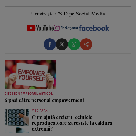
Urmărește CSID pe Social Media
CITESTE URMATORUL ARTICOL:
6 pași către personal empowerment
MEDIAFAX
Cum ajută creierul celulele
reproducătoare să reziste la căldura
extremă?