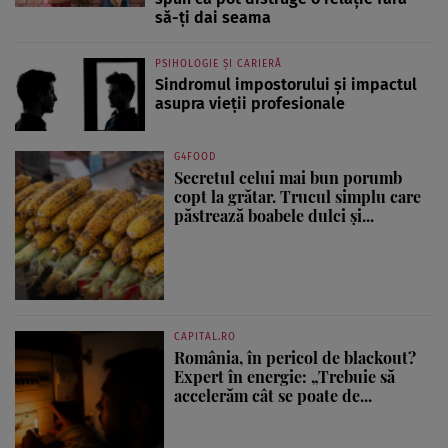
să-ți dai seama
PSIHOLOGIE ȘI CARIERĂ
Sindromul impostorului și impactul
asupra vieții profesionale
G4FOOD
Secretul celui mai bun porumb
copt la grătar. Trucul simplu care
păstrează boabele dulci și...
CAPITAL.RO
România, în pericol de blackout?
Expert în energie: „Trebuie să
accelerăm cât se poate de...