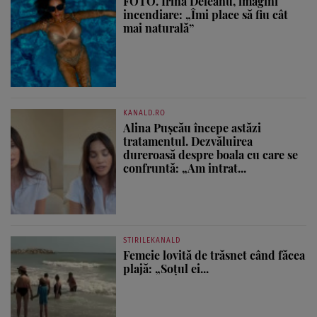
FOTO. Irina Deleanu, imagini
incendiare: „Îmi place să fiu cât
mai naturală”
KANALD.RO
Alina Pușcău începe astăzi
tratamentul. Dezvăluirea
dureroasă despre boala cu care se
confruntă: „Am intrat...
STIRILEKANALD
Femeie lovită de trăsnet când făcea
plajă: „Soțul ei...